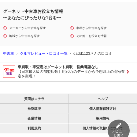
グーネット中古車お役立ち情報
〜あなたにぴったりな1台を〜
メーカーから中古車を探す
車種から中古車を探す
地域から中古車を探す
その他・お役立ち情報
中古車
クルマレビュー・口コミ一覧
gadd1123さんの口コミ
車買取・車査定はグーネット買取 営業電話なし
【日本最大級の加盟店数】約30万のデータから予想以上の高額査
定を実現！
質問はコチラ
ヘルプ
推奨環境
個人情報保護方針
企業情報
採用情報
利用規約
個人情報の取扱いについて
レビュー
を書く