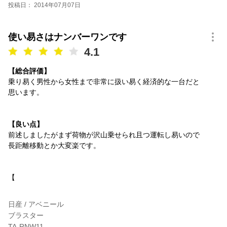
投稿日： 2014年07月07日
使い易さはナンバーワンです
4.1
【総合評価】
乗り易く男性から女性まで非常に扱い易く経済的な一台だと
思います。
【良い点】
前述しましたがまず荷物が沢山乗せられ且つ運転し易いので
長距離移動とか大変楽です。
【
日産 / アベニール
ブラスター
TA-RNW11