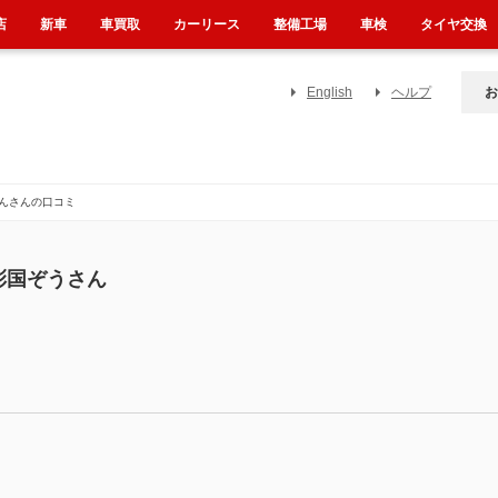
店
新車
車買取
カーリース
整備工場
車検
タイヤ交換
English
ヘルプ
お
んさんの口コミ
彩国ぞうさん