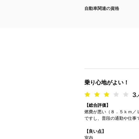
自動車関連の資格
マガジン
車カタログ
自動車ローン
保険
レビュー
乗り心地がよい！
価格相場
3.
【総合評価】
教習所
燃費が悪い（８．５ｋｍ／
ですし、普段の通勤や仕事
用語集
【良い点】
室内