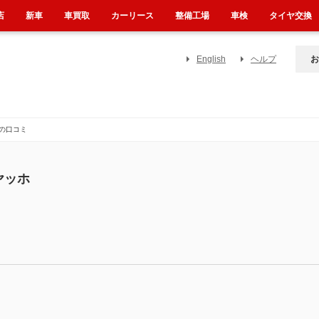
店
新車
車買取
カーリース
整備工場
車検
タイヤ交換
English
ヘルプ
お
の口コミ
ヤッホ