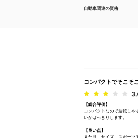
自動車関連の資格
マガジン
車カタログ
自動車ローン
保険
レビュー
コンパクトでそこそ
価格相場
3.
【総合評価】
教習所
コンパクトなので運転しや
いがはっきりします。
用語集
【良い点】
見た目。サイズ。スポーツ