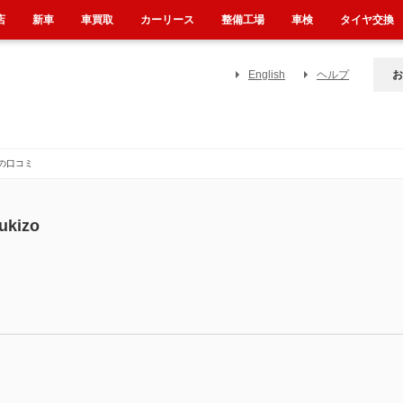
店
新車
車買取
カーリース
整備工場
車検
タイヤ交換
English
ヘルプ
お
んの口コミ
ukizo