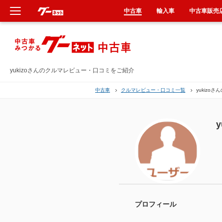
中古車
輸入車
中古車販売
新車
中古車
yukizoさんのクルマレビュー・口コミをご紹介
中古車
クルマレビュー・口コミ一覧
yukizoさ
輸入車
クルマ買取
y
カーリース
タイヤ交換
整備工場
プロフィール
車検