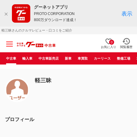
グーネットアプリ
表示
PROTO CORPORATION
800万ダウンロード達成！
軽三昧さんのクルマレビュー・口コミをご紹介
0
お気に入り
閲覧履歴
中古車
輸入車
中古車販売店
新車
車買取
カーリース
整備工場
軽三昧
プロフィール