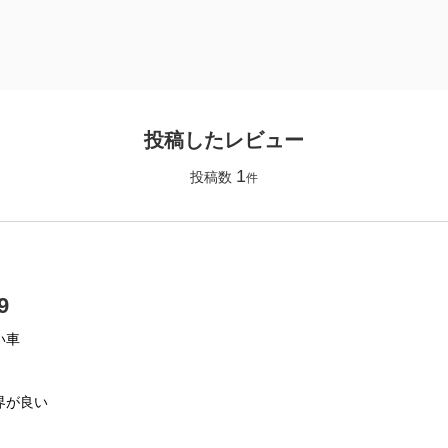
投稿したレビュー
1
投稿数
件
9
い車
界が良い