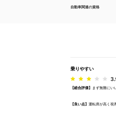
自動車関連の資格
マガジン
車カタログ
自動車ローン
保険
レビュー
乗りやすい
価格相場
3.
【総合評価】
まず無難にい
教習所
用語集
【良い点】
運転席が高く視