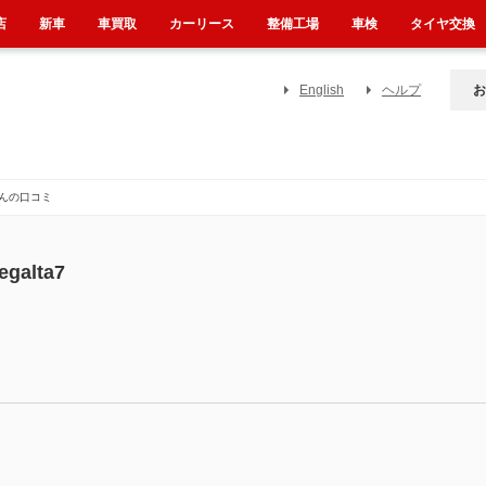
店
新車
車買取
カーリース
整備工場
車検
タイヤ交換
English
ヘルプ
お
7さんの口コミ
egalta7