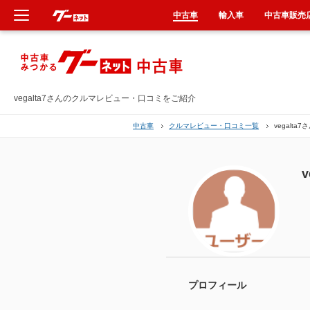
中古車
輸入車
中古車販売
新車
中古車
vegalta7さんのクルマレビュー・口コミをご紹介
中古車
クルマレビュー・口コミ一覧
vegalta
輸入車
クルマ買取
v
カーリース
タイヤ交換
整備工場
プロフィール
車検