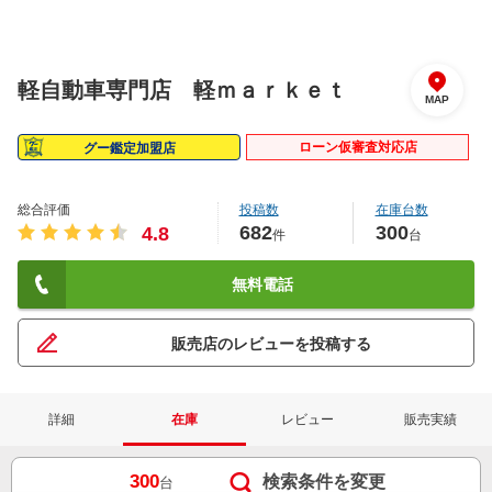
軽自動車専門店 軽ｍａｒｋｅｔ
MAP
ローン仮審査対応店
グー鑑定加盟店
総合評価
投稿数
在庫台数
682
300
4.8
件
台
無料電話
販売店のレビューを投稿する
詳細
在庫
レビュー
販売実績
300
検索条件を変更
台