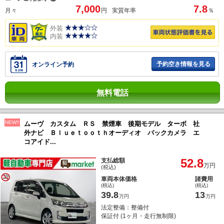
7,000
7.8
月々
円
実質年率
％
外装
内装
予約空き情報を見る
オンライン予約
無料電話
NEW!!
ムーヴ カスタム ＲＳ 禁煙車 後期モデル ターボ 社
外ナビ Ｂｌｕｅｔｏｏｔｈオーディオ バックカメラ エ
コアイド...
52.8
支払総額
万円
(税込)
車両本体価格
諸費用
(税込)
(税込)
39.8
13
万円
万円
法定整備：整備付
保証付 (1ヶ月・走行無制限)