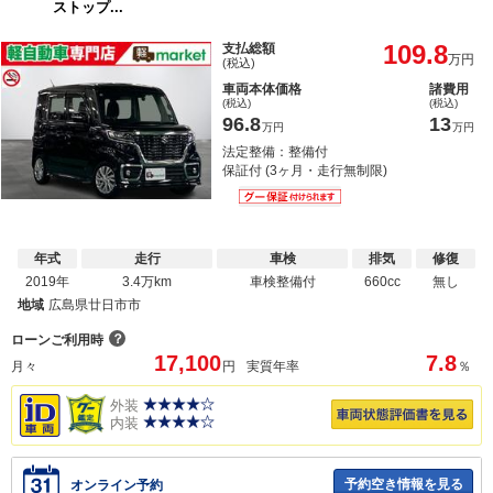
ストップ...
109.8
支払総額
万円
(税込)
車両本体価格
諸費用
(税込)
(税込)
96.8
13
万円
万円
法定整備：整備付
保証付 (3ヶ月・走行無制限)
年式
走行
車検
排気
修復
2019年
3.4万km
車検整備付
660cc
無し
地域
広島県廿日市市
？
ローンご利用時
17,100
7.8
月々
円
実質年率
％
外装
内装
予約空き情報を見る
オンライン予約