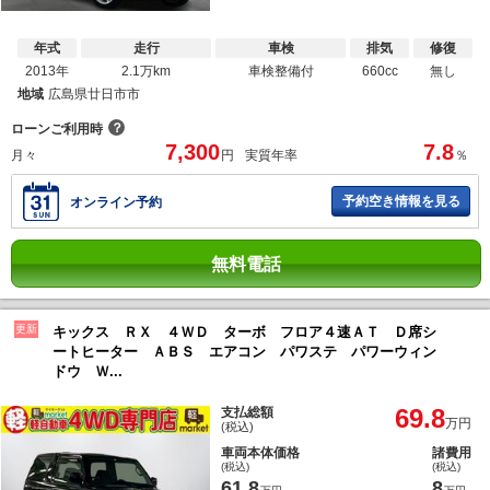
年式
走行
車検
排気
修復
2013年
2.1万km
車検整備付
660cc
無し
地域
広島県廿日市市
？
ローンご利用時
7,300
7.8
月々
円
実質年率
％
予約空き情報を見る
オンライン予約
無料電話
更新
キックス ＲＸ ４ＷＤ ターボ フロア４速ＡＴ Ｄ席シ
ートヒーター ＡＢＳ エアコン パワステ パワーウィン
ドウ Ｗ...
69.8
支払総額
万円
(税込)
車両本体価格
諸費用
(税込)
(税込)
61.8
8