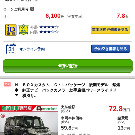
？
ローンご利用時
6,100
7.8
月々
円
実質年率
％
外装
内装
予約空き情報を見る
オンライン予約
無料電話
更新
Ｎ－ＢＯＸカスタム Ｇ・Ｌパッケージ 後期モデル 禁煙
車 純正ナビ バックカメラ 助手席側パワースライドド
ア 横滑り...
72.8
支払総額
万円
(税込)
車両本体価格
諸費用
(税込)
(税込)
59.8
13
万円
万円