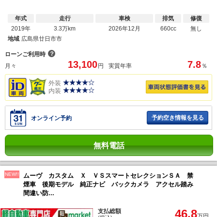
年式
走行
車検
排気
修復
2019年
3.3万km
2026年12月
660cc
無し
地域
広島県廿日市市
？
ローンご利用時
13,100
7.8
月々
円
実質年率
％
外装
内装
予約空き情報を見る
オンライン予約
無料電話
NEW!!
ムーヴ カスタム Ｘ ＶＳスマートセレクションＳＡ 禁
煙車 後期モデル 純正ナビ バックカメラ アクセル踏み
間違い防...
46.8
支払総額
万円