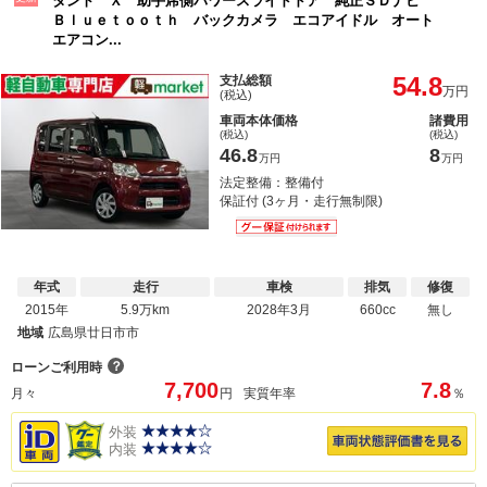
タント Ｘ 助手席側パワースライドドア 純正ＳＤナビ
Ｂｌｕｅｔｏｏｔｈ バックカメラ エコアイドル オート
エアコン...
54.8
支払総額
万円
(税込)
車両本体価格
諸費用
(税込)
(税込)
46.8
8
万円
万円
法定整備：整備付
保証付 (3ヶ月・走行無制限)
年式
走行
車検
排気
修復
2015年
5.9万km
2028年3月
660cc
無し
地域
広島県廿日市市
？
ローンご利用時
7,700
7.8
月々
円
実質年率
％
外装
内装