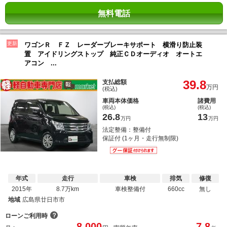
無料電話
更新
ワゴンＲ ＦＺ レーダーブレーキサポート 横滑り防止装
置 アイドリングストップ 純正ＣＤオーディオ オートエ
アコン ...
39.8
支払総額
万円
(税込)
車両本体価格
諸費用
(税込)
(税込)
26.8
13
万円
万円
法定整備：整備付
保証付 (1ヶ月・走行無制限)
年式
走行
車検
排気
修復
2015年
8.7万km
車検整備付
660cc
無し
地域
広島県廿日市市
？
ローンご利用時
8,000
7.8