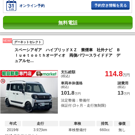
予約空き情報を見る
オンライン予約
無料電話
NEW!!
グーネットセレクト
スペーシアギア ハイブリッドＸＺ 禁煙車 社外ナビ Ｂ
ｌｕｅｔｏｏｔｈオーディオ 両側パワースライドドア デ
ュアルセ...
114.8
支払総額
万円
(税込)
車両本体価格
諸費用
(税込)
(税込)
101.8
13
万円
万円
法定整備：整備付
保証付 (3ヶ月・走行無制限)
年式
走行
車検
排気
修復
2019年
3.9万km
車検整備付
660cc
無し