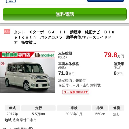
無料電話
更新
タント Ｘターボ ＳＡＩＩＩ 禁煙車 純正ナビ Ｂｌｕ
ｅｔｏｏｔｈ バックカメラ 助手席側パワースライドド
ア 衝突被...
79.8
支払総額
万円
(税込)
車両本体価格
諸費用
(税込)
(税込)
71.8
8
万円
万円
法定整備：整備付
保証付 (3ヶ月・走行無制限)
年式
走行
車検
排気
修復
2017年
5.5万km
2028年1月
660cc
無し
地域
広島県廿日市市