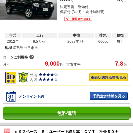
万円
万円
法定整備：整備付
保証付 (3ヶ月・走行無制限)
年式
走行
車検
排気
修復
2012年
6.5万km
2027年7月
660cc
無し
地域
広島県廿日市市
？
ローンご利用時
9,000
7.8
月々
円
実質年率
％
外装
内装
予約空き情報を見る
オンライン予約
無料電話
更新
ｅＫスペース Ｅ ユーザー下取り車 ＣＶＴ 社外ＳＤナ