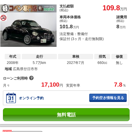
109.8
支払総額
万円
(税込)
車両本体価格
諸費用
(税込)
(税込)
101.8
8
万円
万円
法定整備：整備付
保証付 (3ヶ月・走行無制限)
年式
走行
車検
排気
修復
2008年
5.7万km
2027年7月
660cc
無し
地域
広島県廿日市市
？
ローンご利用時
17,100
7.8
月々
円
実質年率
％
予約空き情報を見る
オンライン予約
無料電話