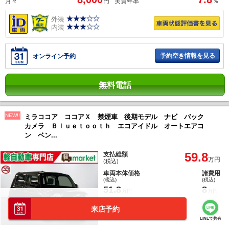
月々
円
実質年率
％
外装
内装
予約空き情報を見る
オンライン予約
無料電話
NEW!!
ミラココア ココアＸ 禁煙車 後期モデル ナビ バック
カメラ Ｂｌｕｅｔｏｏｔｈ エコアイドル オートエアコ
ン ベン...
59.8
支払総額
万円
(税込)
車両本体価格
諸費用
(税込)
(税込)
51.8
8
万円
万円
法定整備：整備付
来店予約
保証付 (3ヶ月・走行無制限)
LINEで共有