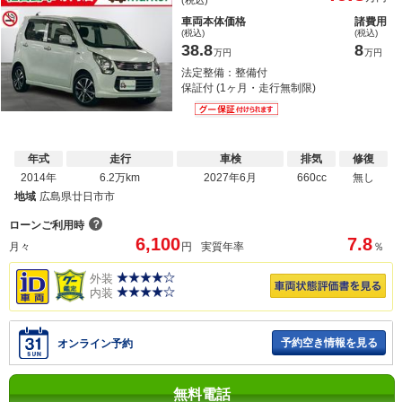
車両本体価格
諸費用
(税込)
(税込)
38.8
8
万円
万円
法定整備：整備付
保証付 (1ヶ月・走行無制限)
年式
走行
車検
排気
修復
2014年
6.2万km
2027年6月
660cc
無し
地域
広島県廿日市市
？
ローンご利用時
6,100
7.8
月々
円
実質年率
％
外装
内装
予約空き情報を見る
オンライン予約
無料電話