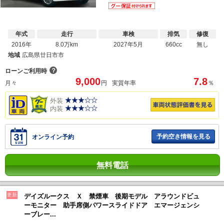
年式
走行
車検
排気
修復
2016年
8.0万km
2027年5月
660cc
無し
地域
広島県廿日市市
？
ローンご利用時
9,000
7.8
月々
円
実質年率
％
外装
内装
予約空き情報を見る
オンライン予約
無料電話
更新
デイズルークス Ｘ 禁煙車 後期モデル アラウンドビュ
ーモニター 助手席側パワースライドドア エマージェンシ
ーブレー...