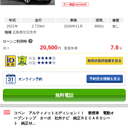
年式
走行
車検
排気
修復
2021年
2.7万km
2026年11月
660cc
無し
地域
広島県廿日市市
？
ローンご利用時
20,500
7.8
月々
円
実質年率
％
外装
内装
予約空き情報を見る
オンライン予約
無料電話
更新
コペン アルティメットエディションＩＩ 禁煙車 電動オ
ープントップ ターボ 社外ナビ 純正ＲＥＣＡＲＯシー
ト 純正Ｍ...