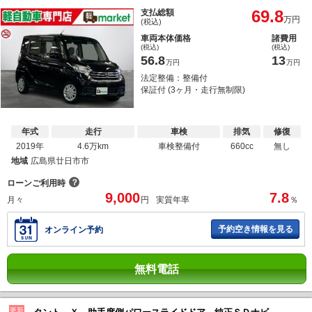
69.8
支払総額
万円
(税込)
車両本体価格
諸費用
(税込)
(税込)
56.8
13
万円
万円
法定整備：整備付
保証付 (3ヶ月・走行無制限)
年式
走行
車検
排気
修復
2019年
4.6万km
車検整備付
660cc
無し
地域
広島県廿日市市
？
ローンご利用時
9,000
7.8
月々
円
実質年率
％
予約空き情報を見る
オンライン予約
無料電話
更新