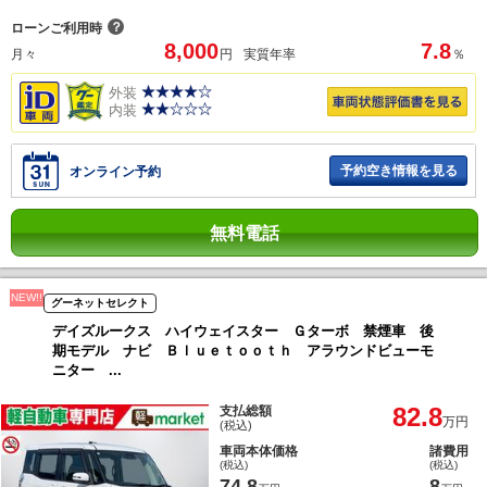
？
ローンご利用時
8,000
7.8
月々
円
実質年率
％
外装
内装
予約空き情報を見る
オンライン予約
無料電話
NEW!!
グーネットセレクト
デイズルークス ハイウェイスター Ｇターボ 禁煙車 後
期モデル ナビ Ｂｌｕｅｔｏｏｔｈ アラウンドビューモ
ニター ...
82.8
支払総額
万円
(税込)
車両本体価格
諸費用
(税込)
(税込)
74.8
8