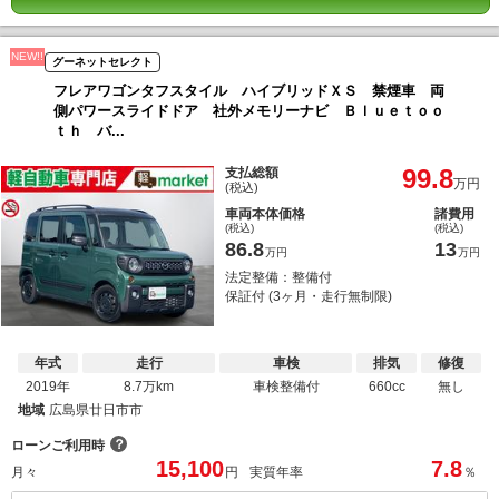
NEW!!
グーネットセレクト
フレアワゴンタフスタイル ハイブリッドＸＳ 禁煙車 両
側パワースライドドア 社外メモリーナビ Ｂｌｕｅｔｏｏ
ｔｈ バ...
99.8
支払総額
万円
(税込)
車両本体価格
諸費用
(税込)
(税込)
86.8
13
万円
万円
法定整備：整備付
保証付 (3ヶ月・走行無制限)
年式
走行
車検
排気
修復
2019年
8.7万km
車検整備付
660cc
無し
地域
広島県廿日市市
？
ローンご利用時
15,100
7.8
月々
円
実質年率
％