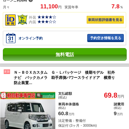
？
ローンご利用時
11,100
7.8
月々
円
実質年率
％
外装
内装
予約空き情報を見る
オンライン予約
無料電話
更新
Ｎ－ＢＯＸカスタム Ｇ・Ｌパッケージ 後期モデル 社外
ナビ バックカメラ 助手席側パワースライドドア 横滑り
防止装置...
69.8
支払総額
万円
(税込)
車両本体価格
諸費用
(税込)
(税込)
60.8
9
万円
万円
法定整備：整備付
保証付 (3ヶ月・3000km)