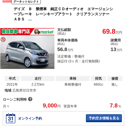
NEW!!
グーネットセレクト
デイズ Ｂ 禁煙車 純正ＣＤオーディオ エマージェンシ
ーブレーキ レーンキープアラート クリアランスソナー
ＡＢＳ ...
69.8
支払総額
万円
(税込)
車両本体価格
諸費用
(税込)
(税込)
56.8
13
万円
万円
法定整備：整備付
保証付 (3ヶ月・走行無制限)
年式
走行
車検
排気
修復
2021年
2.2万km
車検整備付
660cc
無し
地域
広島県廿日市市
？
ローンご利用時
9,000
7.8
月々
円
実質年率
％
予約空き情報を見る
オンライン予約