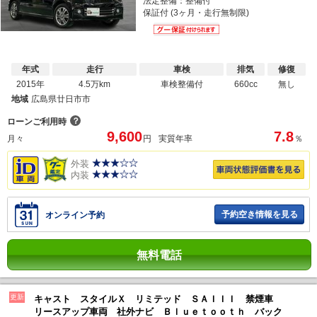
法定整備：整備付
保証付 (3ヶ月・走行無制限)
年式
走行
車検
排気
修復
2015年
4.5万km
車検整備付
660cc
無し
地域
広島県廿日市市
？
ローンご利用時
9,600
7.8
月々
円
実質年率
％
外装
内装
予約空き情報を見る
オンライン予約
無料電話
更新
キャスト スタイルＸ リミテッド ＳＡＩＩＩ 禁煙車
リースアップ車両 社外ナビ Ｂｌｕｅｔｏｏｔｈ バック