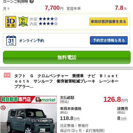
？
ローンご利用時
7,700
7.8
月々
円
実質年率
％
外装
内装
予約空き情報を見る
オンライン予約
無料電話
更新
タフト Ｇ クロムベンチャー 禁煙車 ナビ Ｂｌｕｅｔ
ｏｏｔｈ サンルーフ 衝突被害軽減ブレーキ レーンキー
プアラー...
126.8
支払総額
万円
(税込)
車両本体価格
諸費用
(税込)
(税込)
118.8
8
万円
万円
法定整備：整備付
保証付 (3ヶ月・走行無制限)