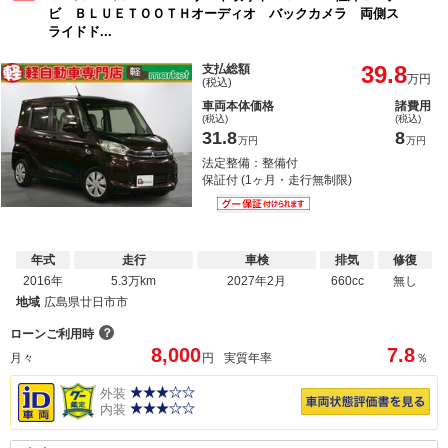
ビ ＢＬＵＥＴＯＯＴＨオーディオ バックカメラ 両側ス
ライドド...
39.8
支払総額
万円
(税込)
車両本体価格
諸費用
(税込)
(税込)
31.8
8
万円
万円
法定整備：整備付
保証付 (1ヶ月・走行無制限)
年式
走行
車検
排気
修復
2016年
5.3万km
2027年2月
660cc
無し
地域
広島県廿日市市
？
ローンご利用時
8,000
7.8
月々
円
実質年率
％
外装
内装