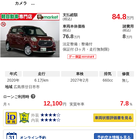
カメラ ...
84.8
支払総額
万円
(税込)
車両本体価格
諸費用
(税込)
(税込)
76.8
8
万円
万円
法定整備：整備付
保証付 (3ヶ月・走行無制限)
年式
走行
車検
排気
修復
2020年
6.1万km
2027年2月
660cc
無し
地域
広島県廿日市市
？
ローンご利用時
12,100
7.8
月々
円
実質年率
％
外装
内装
予約空き情報を見る
オンライン予約