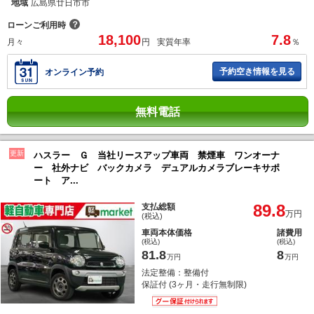
地域
広島県廿日市市
？
ローンご利用時
18,100
7.8
月々
円
実質年率
％
予約空き情報を見る
オンライン予約
無料電話
更新
ハスラー Ｇ 当社リースアップ車両 禁煙車 ワンオーナ
ー 社外ナビ バックカメラ デュアルカメラブレーキサポ
ート ア...
89.8
支払総額
万円
(税込)
車両本体価格
諸費用
(税込)
(税込)
81.8
8
万円
万円
法定整備：整備付
保証付 (3ヶ月・走行無制限)