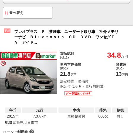
更新
プレオプラス Ｆ 禁煙車 ユーザー下取り車 社外メモリ
ーナビ Ｂｌｕｅｔｏｏｔｈ ＣＤ ＤＶＤ ワンセグＴ
Ｖ アイド...
34.8
支払総額
万円
(税込)
車両本体価格
諸費用
(税込)
(税込)
21.8
13
万円
万円
法定整備：整備付
保証付 (1ヶ月・走行無制限)
年式
走行
車検
排気
修復
2015年
7.3万km
車検整備付
660cc
無し
地域
広島県廿日市市
？
ローンご利用時