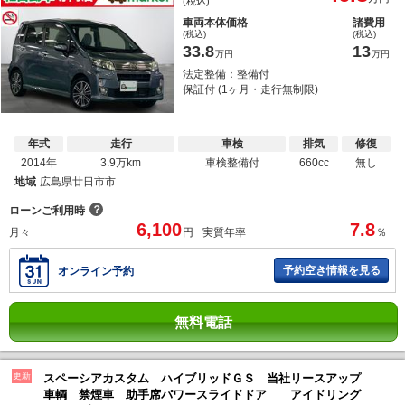
(税込)
車両本体価格
諸費用
(税込)
(税込)
33.8
13
万円
万円
法定整備：整備付
保証付 (1ヶ月・走行無制限)
年式
走行
車検
排気
修復
2014年
3.9万km
車検整備付
660cc
無し
地域
広島県廿日市市
？
ローンご利用時
6,100
7.8
月々
円
実質年率
％
予約空き情報を見る
オンライン予約
無料電話
更新
スペーシアカスタム ハイブリッドＧＳ 当社リースアップ
車輌 禁煙車 助手席パワースライドドア アイドリング