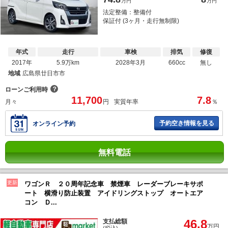
万円
万円
法定整備：整備付
保証付 (3ヶ月・走行無制限)
年式
走行
車検
排気
修復
2017年
5.9万km
2028年3月
660cc
無し
地域
広島県廿日市市
？
ローンご利用時
11,700
7.8
月々
円
実質年率
％
予約空き情報を見る
オンライン予約
無料電話
更新
ワゴンＲ ２０周年記念車 禁煙車 レーダーブレーキサポ
ート 横滑り防止装置 アイドリングストップ オートエア
コン Ｄ...
46.8
支払総額
万円
(税込)