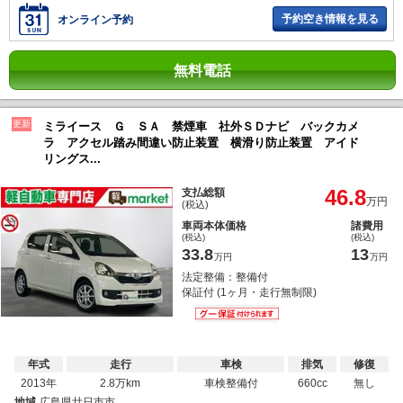
予約空き情報を見る
オンライン予約
無料電話
更新
ミライース Ｇ ＳＡ 禁煙車 社外ＳＤナビ バックカメ
ラ アクセル踏み間違い防止装置 横滑り防止装置 アイド
リングス...
46.8
支払総額
万円
(税込)
車両本体価格
諸費用
(税込)
(税込)
33.8
13
万円
万円
法定整備：整備付
保証付 (1ヶ月・走行無制限)
年式
走行
車検
排気
修復
2013年
2.8万km
車検整備付
660cc
無し
地域
広島県廿日市市