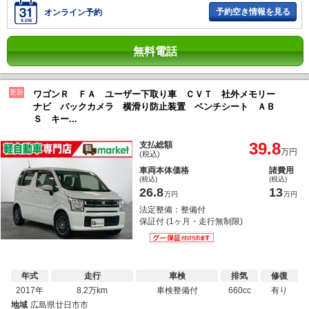
予約空き情報を見る
オンライン予約
無料電話
更新
ワゴンＲ ＦＡ ユーザー下取り車 ＣＶＴ 社外メモリー
ナビ バックカメラ 横滑り防止装置 ベンチシート ＡＢ
Ｓ キー...
39.8
支払総額
万円
(税込)
車両本体価格
諸費用
(税込)
(税込)
26.8
13
万円
万円
法定整備：整備付
保証付 (1ヶ月・走行無制限)
年式
走行
車検
排気
修復
2017年
8.2万km
車検整備付
660cc
有り
地域
広島県廿日市市