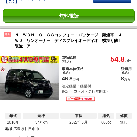
無料電話
更新
Ｎ－ＷＧＮ Ｇ ＳＳコンフォートパッケージ 禁煙車 ４
ＷＤ ワンオーナー ディスプレイオーディオ 横滑り防止
装置 ア...
54.8
支払総額
万円
(税込)
車両本体価格
諸費用
(税込)
(税込)
46.8
8
万円
万円
法定整備：整備付
保証付 (3ヶ月・走行無制限)
年式
走行
車検
排気
修復
2016年
7.7万km
2027年5月
660cc
無し
地域
広島県廿日市市