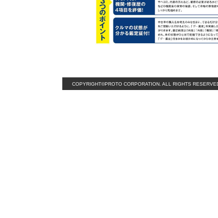
COPYRIGHT©PROTO CORPORATION. ALL RIGHTS RESERVE