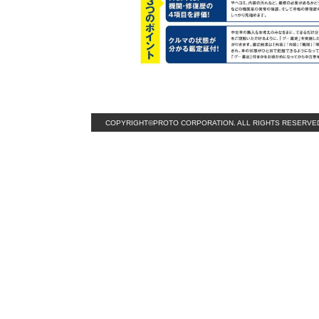
COPYRIGHT©PROTO CORPORATION. ALL RIGHTS RESERVE