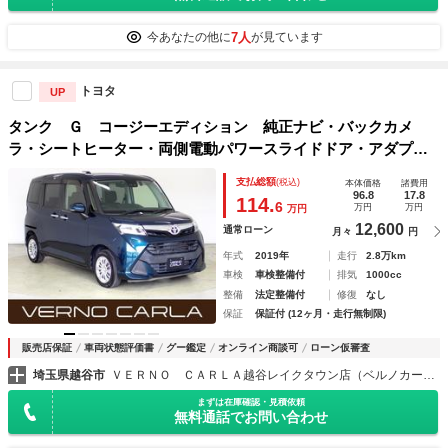
7人
今あなたの他に
が見ています
トヨタ
UP
タンク Ｇ コージーエディション 純正ナビ・バックカメ
ラ・シートヒーター・両側電動パワースライドドア・アダプテ
ィブクルーズコントロール・レーンキープ・衝突軽減ブレー
支払総額
(税込)
本体価格
諸費用
キ・障害物センサー・Ｂｌｕｅｔｏｏｔｈ・スマートキー
96.8
17.8
114.
6
万円
万円
万円
12,600
通常ローン
月々
円
年式
2019年
走行
2.8万km
車検
車検整備付
排気
1000cc
整備
法定整備付
修復
なし
保証
保証付 (12ヶ月・走行無制限)
販売店保証
車両状態評価書
グー鑑定
オンライン商談可
ローン仮審査
埼玉県越谷市
ＶＥＲＮＯ ＣＡＲＬＡ越谷レイクタウン店（ベルノカーラ越谷レイクタウン店）
まずは在庫確認・見積依頼
無料通話でお問い合わせ