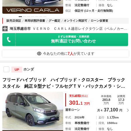
整備
法定整備付
修復
なし
保証
保証付 (12ヶ月・走行無制限)
販売店保証
車両状態評価書
グー鑑定
オンライン商談可
ローン仮審査
埼玉県越谷市
ＶＥＲＮＯ ＣＡＲＬＡ越谷レイクタウン店（ベルノカーラ越谷レイクタウン店）
まずは在庫確認・見積依頼
無料通話でお問い合わせ
7人
今あなたの他に
が見ています
ホンダ
UP
フリードハイブリッド ハイブリッド・クロスター ブラック
スタイル 純正９型ナビ・フルセグＴＶ・バックカメラ・シー
トヒーター・ハーフレザーシート・両側パワースライドドア・
支払総額
(税込)
本体価格
諸費用
衝突軽減ブレーキ・レーダークルーズコントロール・レーンキ
283.8
17.3
301.
1
万円
万円
万円
ープアシスト・ＬＥＤヘッドライト・ＥＴＣ
37,100
通常ローン
月々
円
年式
2024年
走行
1.1万km
車検
車検整備付
排気
1500cc
整備
法定整備付
修復
なし