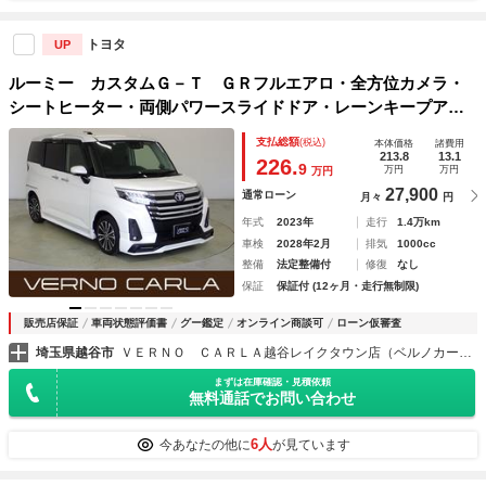
トヨタ
UP
ルーミー カスタムＧ－Ｔ ＧＲフルエアロ・全方位カメラ・
シートヒーター・両側パワースライドドア・レーンキープアラ
ート・障害物センサー・衝突軽減ブレーキ・クルーズコントロ
支払総額
(税込)
本体価格
諸費用
ール・純正ＡＷ・ＬＥＤヘッドライト・ＥＴＣ２．０
213.8
13.1
226.
9
万円
万円
万円
27,900
通常ローン
月々
円
年式
2023年
走行
1.4万km
車検
2028年2月
排気
1000cc
整備
法定整備付
修復
なし
保証
保証付 (12ヶ月・走行無制限)
販売店保証
車両状態評価書
グー鑑定
オンライン商談可
ローン仮審査
埼玉県越谷市
ＶＥＲＮＯ ＣＡＲＬＡ越谷レイクタウン店（ベルノカーラ越谷レイクタウン店）
まずは在庫確認・見積依頼
無料通話でお問い合わせ
6人
今あなたの他に
が見ています