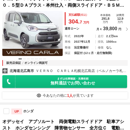
０．５型ＤＡプラス・本州仕入・両側スライドドア・ＢＳＭ・
クルーズコントロール・ＡＣ１５００Ｗ・ＬＥＤヘッド・前後
支払総額
(税込)
本体価格
諸費用
ドラレコ・フルセグ・Ｂｌｕｅｔｏｏｔｈ・ＣＤ・ＤＶＤ・Ｅ
291.8
12.9
304.
7
万円
万円
万円
ＴＣ
39,800
通常ローン
月々
円
年式
2022年
走行
2.2万km
車検
2027年12月
排気
1500cc
整備
法定整備付
修復
なし
保証
保証付 (12ヶ月・走行無制限)
販売店保証
オンライン商談可
北海道北広島市
ＶＥＲＮＯ ＣＡＲＬＡ札幌北広島店（ベルノカーラ札幌北広島店）
まずは在庫確認・見積依頼
無料通話でお問い合わせ
1人
今あなたの他に
が見ています
ホンダ
UP
オデッセイ アブソルート 両側電動スライドドア 駐車アシ
スト ホンダセンシング 障害物センサー 全方位Ｃ 電動シ