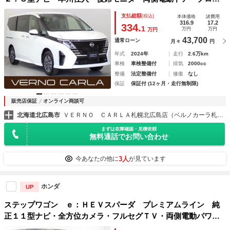
イ・Ｄミラー・前後ドラレコ・ＬＥＤ・ＢＳＭ・ＣａｒＰｌａ
支払総額
(税込)
本体価格
諸費用
ｙ・シート＆ステアリングＨ・ワイヤレス充電・純正ＡＷ・Ｅ
316.9
17.2
334.
1
万円
万円
万円
ＴＣ
43,700
通常ローン
月々
円
年式
2024年
走行
2.6万km
車検
車検整備付
排気
2000cc
整備
法定整備付
修復
なし
保証
保証付 (12ヶ月・走行無制限)
販売店保証
オンライン商談可
北海道北広島市
ＶＥＲＮＯ ＣＡＲＬＡ札幌北広島店（ベルノカーラ札幌北広島店）
まずは在庫確認・見積依頼
無料通話でお問い合わせ
3人
今あなたの他に
が見ています
ホンダ
UP
ステップワゴン ｅ：ＨＥＶスパーダ プレミアムライン 純
正１１型ナビ・全方位カメラ・フルセグＴＶ・両側電動パワー
スライドドア・シートヒーター・アダプティブクルーズコント