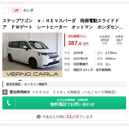
ホンダ
UP
ステップワゴン ｅ：ＨＥＶスパーダ 両側電動スライドド
ア ＰＷゲート シートヒーター オットマン ホンダセンシ
ング ＢＳＭ ＬＥＤライト スマートキー 純正ＡＷ 純正
支払総額
(税込)
本体価格
諸費用
ナビ Ｂカメラ フルセグ ＤＶＤ Ｂｌｕｅｔｏｏｔｈ Ｅ
373.9
13.7
387.
6
万円
万円
万円
ＴＣ ドラレコ
年式
2025年
走行
2.1万km
車検
2027年2月
排気
2000cc
整備
法定整備付
修復
なし
保証
保証付 (12ヶ月・走行無制限)
販売店保証
オンライン商談可
愛知県岡崎市
ＶＥＲＮＯ ＣＡＲＬＡ岡崎店（ベルノカーラ岡崎店）
まずは在庫確認・見積依頼
無料通話でお問い合わせ
3人
今あなたの他に
が見ています