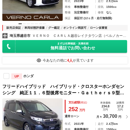
年式
2023年
走行
2.9万km
車検
車検整備付
排気
1500cc
整備
法定整備付
修復
なし
保証
保証付 (12ヶ月・走行無制限)
販売店保証
車両状態評価書
グー鑑定
オンライン商談可
ローン仮審査
埼玉県越谷市
ＶＥＲＮＯ ＣＡＲＬＡ越谷レイクタウン店（ベルノカーラ越谷レイクタウン店）
まずは在庫確認・見積依頼
無料通話でお問い合わせ
4人
今あなたの他に
が見ています
ホンダ
UP
フリードハイブリッド ハイブリッド・クロスターホンダセン
シング 純正１１．６型後席モニター・Ｇａｔｈｅｒｓ９型ナ
ビ・フルセグＴＶ・バックカメラ・ハーフレザーシート・シー
支払総額
(税込)
本体価格
諸費用
トヒーター・両側パワースライドドア・レーダークルーズコン
234.8
17.2
252
万円
万円
万円
トロール・レーンキープアシスト
30,700
通常ローン
月々
円
年式
2021年
走行
2.4万km
車検
車検整備付
排気
1500cc