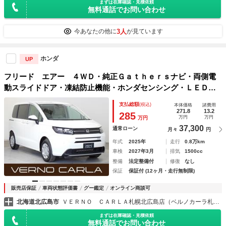
まずは在庫確認・見積依頼
無料通話でお問い合わせ
3人
今あなたの他に
が見ています
ホンダ
UP
フリード エアー ４ＷＤ・純正Ｇａｔｈｅｒｓナビ・両側電
動スライドドア・凍結防止機能・ホンダセンシング・ＬＥＤヘ
ッドライト・バックカメラ・Ｂｌｕｅｔｏｏｔｈ・フルセグ・
支払総額
(税込)
本体価格
諸費用
ＥＴＣ
271.8
13.2
285
万円
万円
万円
37,300
通常ローン
月々
円
年式
2025年
走行
0.8万km
車検
2027年3月
排気
1500cc
整備
法定整備付
修復
なし
保証
保証付 (12ヶ月・走行無制限)
販売店保証
車両状態評価書
グー鑑定
オンライン商談可
北海道北広島市
ＶＥＲＮＯ ＣＡＲＬＡ札幌北広島店（ベルノカーラ札幌北広島店）
まずは在庫確認・見積依頼
無料通話でお問い合わせ