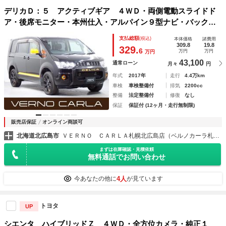
デリカＤ：５ アクティブギア ４ＷＤ・両側電動スライドド
ア・後席モニター・本州仕入・アルパイン９型ナビ・バックカ
メラ・前席シートヒーター・ＨＩＤヘッドライト・フロントフ
支払総額
(税込)
本体価格
諸費用
ォグランプ・ＥＴＣ・前後ドラレコ・ＣＤ／ＤＶＤ・純正１８
309.8
19.8
329.
6
万円
万円
万円
ＡＷ
43,100
通常ローン
月々
円
年式
2017年
走行
4.4万km
車検
車検整備付
排気
2200cc
整備
法定整備付
修復
なし
保証
保証付 (12ヶ月・走行無制限)
販売店保証
オンライン商談可
北海道北広島市
ＶＥＲＮＯ ＣＡＲＬＡ札幌北広島店（ベルノカーラ札幌北広島店）
まずは在庫確認・見積依頼
無料通話でお問い合わせ
4人
今あなたの他に
が見ています
トヨタ
UP
シエンタ ハイブリッドＺ ４ＷＤ・全方位カメラ・純正１