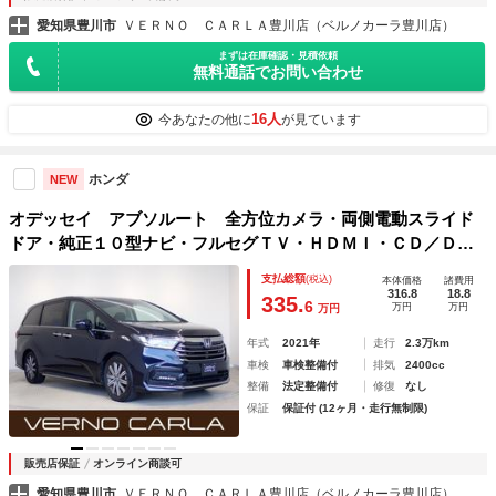
愛知県豊川市
ＶＥＲＮＯ ＣＡＲＬＡ豊川店（ベルノカーラ豊川店）
まずは在庫確認・見積依頼
無料通話でお問い合わせ
16人
今あなたの他に
が見ています
ホンダ
NEW
オデッセイ アブソルート 全方位カメラ・両側電動スライド
ドア・純正１０型ナビ・フルセグＴＶ・ＨＤＭＩ・ＣＤ／ＤＶ
Ｄ再生・ホンダセンシング・障害物センサー・パワーシート・
支払総額
(税込)
本体価格
諸費用
ＬＥＤ・スマートキー・純正ＡＷ・ＥＴＣ・ドラレコ
316.8
18.8
335.
6
万円
万円
万円
年式
2021年
走行
2.3万km
車検
車検整備付
排気
2400cc
整備
法定整備付
修復
なし
保証
保証付 (12ヶ月・走行無制限)
販売店保証
オンライン商談可
愛知県豊川市
ＶＥＲＮＯ ＣＡＲＬＡ豊川店（ベルノカーラ豊川店）