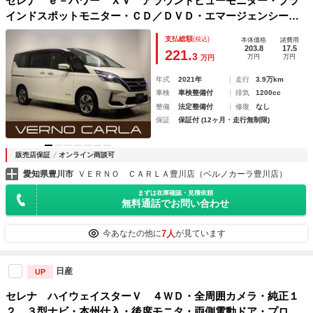
セレナ ｅ－パワー ＸＶ アラウンドビューモニター・ブラ
インドスポットモニター・ＣＤ／ＤＶＤ・エマージェンシーブ
レーキ・障害物センサー・両側電動スライドドア・スマートキ
支払総額
(税込)
本体価格
諸費用
ー・ウォークスルー純正ＡＷ・ＥＴＣ
203.8
17.5
221.
3
万円
万円
万円
年式
2021年
走行
3.9万km
車検
車検整備付
排気
1200cc
整備
法定整備付
修復
なし
保証
保証付 (12ヶ月・走行無制限)
販売店保証
オンライン商談可
愛知県豊川市
ＶＥＲＮＯ ＣＡＲＬＡ豊川店（ベルノカーラ豊川店）
まずは在庫確認・見積依頼
無料通話でお問い合わせ
7人
今あなたの他に
が見ています
日産
UP
セレナ ハイウェイスターＶ ４ＷＤ・全周囲カメラ・純正１
２．３型ナビ・本州仕入・後席モニタ・両側電動ドア・プロパ