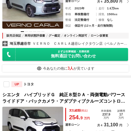
35,800
通常ローン
月々
円
年式
2023年
走行
1.6万km
車検
車検整備付
排気
1500cc
整備
法定整備付
修復
なし
保証
保証付 (12ヶ月・走行無制限)
販売店保証
車両状態評価書
グー鑑定
オンライン商談可
ローン仮審査
埼玉県越谷市
ＶＥＲＮＯ ＣＡＲＬＡ越谷レイクタウン店（ベルノカーラ越谷レイクタウン店）
まずは在庫確認・見積依頼
無料通話でお問い合わせ
3人
今あなたの他に
が見ています
トヨタ
UP
シエンタ ハイブリッドＧ 純正８型ＤＡ・両側電動パワース
ライドドア・バックカメラ・アダプティブクルーズコントロー
ル・レーンキープアシスト・衝突軽減ブレーキ・ブラインドス
支払総額
(税込)
本体価格
諸費用
ポットモニター・ＬＥＤヘッドライト・障害物センサー・ＥＴ
237.9
17
254.
9
万円
万円
万円
Ｃ
31,100
通常ローン
月々
円