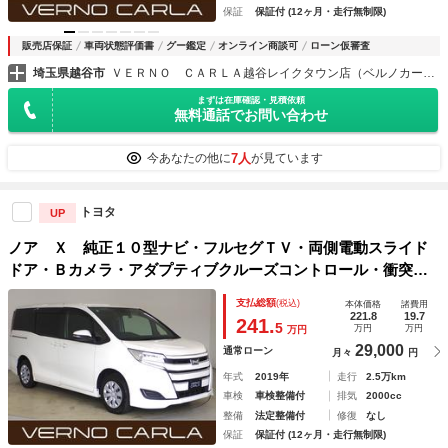
保証
保証付 (12ヶ月・走行無制限)
販売店保証
車両状態評価書
グー鑑定
オンライン商談可
ローン仮審査
埼玉県越谷市
ＶＥＲＮＯ ＣＡＲＬＡ越谷レイクタウン店（ベルノカーラ越谷レイクタウン店）
まずは在庫確認・見積依頼
無料通話でお問い合わせ
7人
今あなたの他に
が見ています
トヨタ
UP
ノア Ｘ 純正１０型ナビ・フルセグＴＶ・両側電動スライド
ドア・Ｂカメラ・アダプティブクルーズコントロール・衝突軽
減ブレーキ・ＬＥＤヘッドライト・障害物センサー・ＥＴＣ・
支払総額
(税込)
本体価格
諸費用
レーンキープ・ＥＴＣ・Ｂｌｕｅｔｏｏｔｈ
221.8
19.7
241.
5
万円
万円
万円
29,000
通常ローン
月々
円
年式
2019年
走行
2.5万km
車検
車検整備付
排気
2000cc
整備
法定整備付
修復
なし
保証
保証付 (12ヶ月・走行無制限)