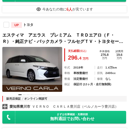
6人
今あなたの他に
が見ています
トヨタ
UP
エスティマ アエラス プレミアム ＴＲＤエアロ（Ｆ・
Ｒ）・純正ナビ・バックカメラ・フルセグＴＶ・トヨタセーフ
ティセンス・パワーシート・ＬＥＤヘッドライト・スマートキ
支払総額
(税込)
本体価格
諸費用
ー・純正ＡＷ・ＣＤ再生・Ｂｌｕｅｔｏｏｔｈ・ＥＴＣ・ドラ
276.8
19.6
296.
4
万円
万円
万円
イブレコーダー
年式
2018年
走行
1.4万km
車検
車検整備付
排気
2400cc
整備
法定整備付
修復
なし
保証
保証付 (12ヶ月・走行無制限)
販売店保証
オンライン商談可
愛知県豊川市
ＶＥＲＮＯ ＣＡＲＬＡ豊川店（ベルノカーラ豊川店）
まずは在庫確認・見積依頼
無料通話でお問い合わせ