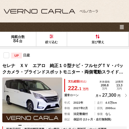
掲載台数
84
台
絞り込む
並び替え
日産
UP
セレナ ＸＶ エアロ 純正１０型ナビ・フルセグＴＶ・バッ
クカメラ・ブラインドスポットモニター・両側電動スライドド
ア・エマージェンシーブレーキ・レーンキープアシスト・ハー
支払総額
(税込)
本体価格
諸費用
フレザーシート・クルーズコントロール・障害物センサー
208.8
13.3
222.
1
万円
万円
万円
27,300
通常ローン
月々
円
年式
2022年
走行
4.0万km
車検
2027年2月
排気
2000cc
整備
法定整備付
修復
なし
保証
保証付 (12ヶ月・走行無制限)