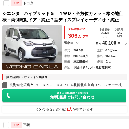
トヨタ
UP
シエンタ ハイブリッドＧ ４ＷＤ・全方位カメラ・寒冷地仕
様・両側電動ドア・純正７型ディスプレイオーディオ・純正ド
ラレコ・レーンキープアシスト・障害物センサー・アダプティ
支払総額
(税込)
本体価格
諸費用
ブクルーズコントロール・ＢＳＭ・Ｂｌｕｅｔｏｏｔｈ・ＥＴ
293.8
12.7
306.
5
万円
万円
万円
Ｃ
40,100
通常ローン
月々
円
年式
2025年
走行
0.9万km
車検
2027年3月
排気
1500cc
整備
法定整備付
修復
なし
保証
保証付 (12ヶ月・走行無制限)
販売店保証
オンライン商談可
北海道北広島市
ＶＥＲＮＯ ＣＡＲＬＡ札幌北広島店（ベルノカーラ札幌北広島店）
まずは在庫確認・見積依頼
無料通話でお問い合わせ
1人
今あなたの他に
が見ています
三菱
UP