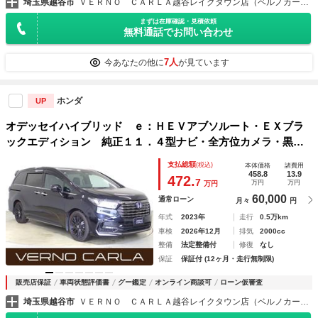
埼玉県越谷市
ＶＥＲＮＯ ＣＡＲＬＡ越谷レイクタウン店（ベルノカーラ越谷レイクタウン店）
まずは在庫確認・見積依頼
無料通話でお問い合わせ
7人
今あなたの他に
が見ています
ホンダ
UP
オデッセイハイブリッド ｅ：ＨＥＶアブソルート・ＥＸブラ
ックエディション 純正１１．４型ナビ・全方位カメラ・黒本
革シート・両側電動スライドドア・ホンダセンシング・フルセ
支払総額
(税込)
本体価格
諸費用
グ・シートヒーター・レーダークルーズ・パワーゲート・ＢＳ
458.8
13.9
472.
7
万円
万円
万円
Ｍ・衝突軽減Ｂ・障害物センサー
60,000
通常ローン
月々
円
年式
2023年
走行
0.5万km
車検
2026年12月
排気
2000cc
整備
法定整備付
修復
なし
保証
保証付 (12ヶ月・走行無制限)
販売店保証
車両状態評価書
グー鑑定
オンライン商談可
ローン仮審査
埼玉県越谷市
ＶＥＲＮＯ ＣＡＲＬＡ越谷レイクタウン店（ベルノカーラ越谷レイクタウン店）