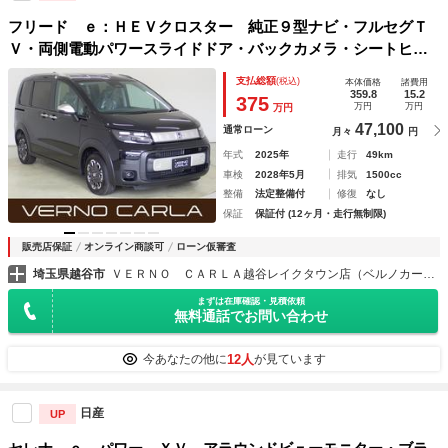
フリード ｅ：ＨＥＶクロスター 純正９型ナビ・フルセグＴ
Ｖ・両側電動パワースライドドア・バックカメラ・シートヒー
ター・アダプティブクルーズコントロール・レーンキープアシ
支払総額
(税込)
本体価格
諸費用
スト・衝突軽減ブレーキ・ＢＳＭ・ハーフレザーシート・ＬＥ
359.8
15.2
375
万円
万円
万円
Ｄ
47,100
通常ローン
月々
円
年式
2025年
走行
49km
車検
2028年5月
排気
1500cc
整備
法定整備付
修復
なし
保証
保証付 (12ヶ月・走行無制限)
販売店保証
オンライン商談可
ローン仮審査
埼玉県越谷市
ＶＥＲＮＯ ＣＡＲＬＡ越谷レイクタウン店（ベルノカーラ越谷レイクタウン店）
まずは在庫確認・見積依頼
無料通話でお問い合わせ
12人
今あなたの他に
が見ています
日産
UP