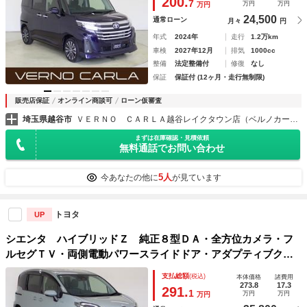
200.
7
万円
万円
万円
24,500
通常ローン
月々
円
年式
2024年
走行
1.2万km
車検
2027年12月
排気
1000cc
整備
法定整備付
修復
なし
保証
保証付 (12ヶ月・走行無制限)
販売店保証
オンライン商談可
ローン仮審査
埼玉県越谷市
ＶＥＲＮＯ ＣＡＲＬＡ越谷レイクタウン店（ベルノカーラ越谷レイクタウン店）
まずは在庫確認・見積依頼
無料通話でお問い合わせ
5人
今あなたの他に
が見ています
トヨタ
UP
シエンタ ハイブリッドＺ 純正８型ＤＡ・全方位カメラ・フ
ルセグＴＶ・両側電動パワースライドドア・アダプティブクル
ーズコントロール・レーンキープアシスト・衝突軽減ブレー
支払総額
(税込)
本体価格
諸費用
キ・ブラインドスポットモニター・ＬＥＤヘッドライト・ＥＴ
273.8
17.3
291.
1
万円
万円
万円
Ｃ