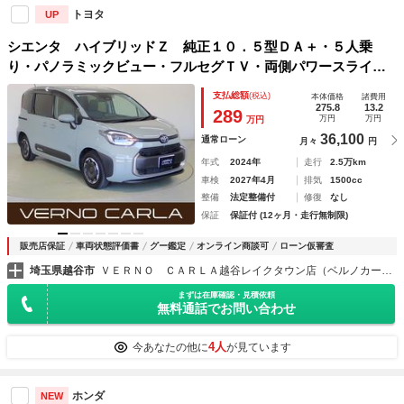
トヨタ
UP
シエンタ ハイブリッドＺ 純正１０．５型ＤＡ＋・５人乗
り・パノラミックビュー・フルセグＴＶ・両側パワースライド
ドア・ＰＤＡ・レーダークルーズコントロール・レーンキープ
支払総額
(税込)
本体価格
諸費用
アシスト・シートヒーター・ステアリングヒーター・ＥＴＣ
275.8
13.2
289
万円
万円
万円
36,100
通常ローン
月々
円
年式
2024年
走行
2.5万km
車検
2027年4月
排気
1500cc
整備
法定整備付
修復
なし
保証
保証付 (12ヶ月・走行無制限)
販売店保証
車両状態評価書
グー鑑定
オンライン商談可
ローン仮審査
埼玉県越谷市
ＶＥＲＮＯ ＣＡＲＬＡ越谷レイクタウン店（ベルノカーラ越谷レイクタウン店）
まずは在庫確認・見積依頼
無料通話でお問い合わせ
4人
今あなたの他に
が見ています
ホンダ
NEW