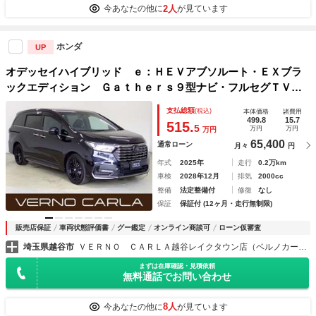
2人
今あなたの他に
が見ています
ホンダ
UP
オデッセイハイブリッド ｅ：ＨＥＶアブソルート・ＥＸブラ
ックエディション Ｇａｔｈｅｒｓ９型ナビ・フルセグＴＶ・
全方位カメラ・本革シート・両側パワースライドドア・シート
支払総額
(税込)
本体価格
諸費用
ヒーター・パワーゲート・ＢＳＭ・アダプティブクルーズコン
499.8
15.7
515.
5
万円
万円
万円
トロール・レーンキープアシスト・衝突軽減ブレーキ
65,400
通常ローン
月々
円
年式
2025年
走行
0.2万km
車検
2028年12月
排気
2000cc
整備
法定整備付
修復
なし
保証
保証付 (12ヶ月・走行無制限)
販売店保証
車両状態評価書
グー鑑定
オンライン商談可
ローン仮審査
埼玉県越谷市
ＶＥＲＮＯ ＣＡＲＬＡ越谷レイクタウン店（ベルノカーラ越谷レイクタウン店）
まずは在庫確認・見積依頼
無料通話でお問い合わせ
8人
今あなたの他に
が見ています