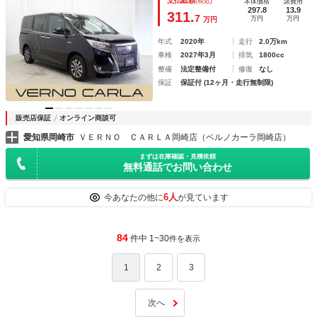
支払総額
(税込)
本体価格
諸費用
Ｄライト スマートキー 純正ＡＷ バックカメラ フルセ
297.8
13.9
311.
7
万円
万円
万円
グ Ｂｌｕｅｔｏｏｔｈ ＥＴＣ ドラレコ
年式
2020年
走行
2.0万km
車検
2027年3月
排気
1800cc
整備
法定整備付
修復
なし
保証
保証付 (12ヶ月・走行無制限)
販売店保証
オンライン商談可
愛知県岡崎市
ＶＥＲＮＯ ＣＡＲＬＡ岡崎店（ベルノカーラ岡崎店）
まずは在庫確認・見積依頼
無料通話でお問い合わせ
6人
今あなたの他に
が見ています
84
件中 1~30
件を表示
1
2
3
次へ