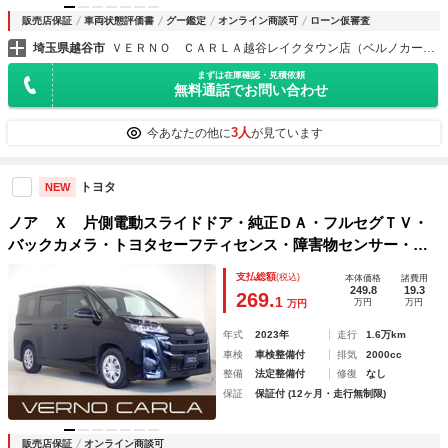
販売店保証
車両状態評価書
グー鑑定
オンライン商談可
ローン仮審査
埼玉県越谷市
ＶＥＲＮＯ ＣＡＲＬＡ越谷レイクタウン店（ベルノカーラ越谷レイクタウン店）
まずは在庫確認・見積依頼
無料通話でお問い合わせ
3人
今あなたの他に
が見ています
トヨタ
NEW
ノア Ｘ 片側電動スライドドア・純正ＤＡ・フルセグＴＶ・
バックカメラ・トヨタセーフティセンス・障害物センサー・Ｌ
ＥＤヘッドライト・Ｂｌｕｅｔｏｏｔｈ・ＥＴＣ・ドラレコ
支払総額
(税込)
本体価格
諸費用
249.8
19.3
269.
1
万円
万円
万円
年式
2023年
走行
1.6万km
車検
車検整備付
排気
2000cc
整備
法定整備付
修復
なし
保証
保証付 (12ヶ月・走行無制限)
販売店保証
オンライン商談可