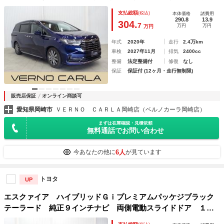
ート ＬＥＤライト スマートキー 純正ＡＷ 純正ナビ フ
支払総額
(税込)
本体価格
諸費用
ルセグＴＶ ＤＶＤ Ｂｌｕｅｔｏｏｔｈ ＥＴＣ オットマ
290.8
13.9
304.
7
万円
万円
万円
ン
年式
2020年
走行
2.4万km
車検
2027年11月
排気
2400cc
整備
法定整備付
修復
なし
保証
保証付 (12ヶ月・走行無制限)
販売店保証
オンライン商談可
愛知県岡崎市
ＶＥＲＮＯ ＣＡＲＬＡ岡崎店（ベルノカーラ岡崎店）
まずは在庫確認・見積依頼
無料通話でお問い合わせ
6人
今あなたの他に
が見ています
トヨタ
UP
エスクァイア ハイブリッドＧｉプレミアムパッケジブラック
テーラード 純正９インチナビ 両側電動スライドドア １２
インチ後席モニター 障害物センサー シートヒーター ＬＥ