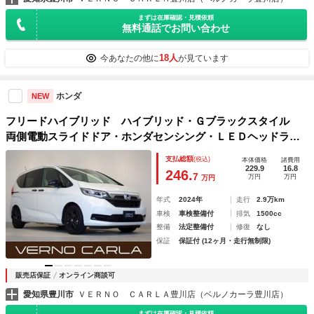
まずは在庫確認・見積依頼
無料通話でお問い合わせ
18人
今あなたの他に
が見ています
ホンダ
NEW
フリードハイブリッド ハイブリッド・Ｇブラックスタイル
両側電動スライドドア・ホンダセンシング・ＬＥＤヘッドライ
ト・スマートキー・純正ＡＷ・ナビ・バックカメラ・ＣＤ再
支払総額
(税込)
本体価格
諸費用
生・Ｂｌｕｅｔｏｏｔｈ・ＥＴＣ・ドラレコ
229.9
16.8
246.
7
万円
万円
万円
年式
2024年
走行
2.9万km
車検
車検整備付
排気
1500cc
整備
法定整備付
修復
なし
保証
保証付 (12ヶ月・走行無制限)
販売店保証
オンライン商談可
愛知県豊川市
ＶＥＲＮＯ ＣＡＲＬＡ豊川店（ベルノカーラ豊川店）
まずは在庫確認・見積依頼