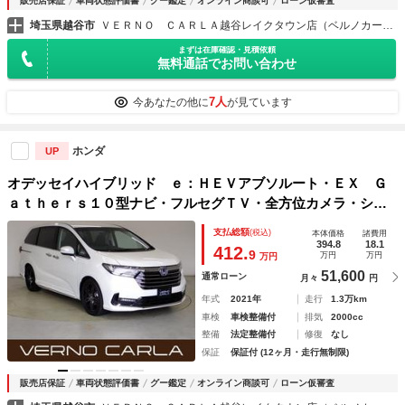
販売店保証
車両状態評価書
グー鑑定
オンライン商談可
ローン仮審査
埼玉県越谷市
ＶＥＲＮＯ ＣＡＲＬＡ越谷レイクタウン店（ベルノカーラ越谷レイクタウン店）
まずは在庫確認・見積依頼
無料通話でお問い合わせ
7人
今あなたの他に
が見ています
ホンダ
UP
オデッセイハイブリッド ｅ：ＨＥＶアブソルート・ＥＸ Ｇ
ａｔｈｅｒｓ１０型ナビ・フルセグＴＶ・全方位カメラ・シー
トヒーター・パワーゲート・両側パワースライドドア・ＢＳ
支払総額
(税込)
本体価格
諸費用
Ｍ・アダプティブクルーズコントロール・レーンキープアシス
394.8
18.1
412.
9
万円
万円
万円
ト・衝突軽減ブレーキ
51,600
通常ローン
月々
円
年式
2021年
走行
1.3万km
車検
車検整備付
排気
2000cc
整備
法定整備付
修復
なし
保証
保証付 (12ヶ月・走行無制限)
販売店保証
車両状態評価書
グー鑑定
オンライン商談可
ローン仮審査