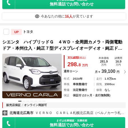
無料通話でお問い合わせ
16人
今あなたの他に
が見ています
トヨタ
UP
シエンタ ハイブリッドＧ ４ＷＤ・全周囲カメラ・両側電動
ドア・本州仕入・純正７型ディスプレイオーディオ・純正ドラ
レコ・ウォークスルー・レーンキープアシスト・障害物セン
支払総額
(税込)
本体価格
諸費用
サ・アダプティブクルーズ・ＢＳＭ・Ｂｌｕｅｔｏｏｔｈ・Ｅ
281.9
16.9
298.
8
万円
万円
万円
ＴＣ
39,100
通常ローン
月々
円
年式
2024年
走行
1.9万km
車検
車検整備付
排気
1500cc
整備
法定整備付
修復
なし
保証
保証付 (12ヶ月・走行無制限)
販売店保証
オンライン商談可
北海道北広島市
ＶＥＲＮＯ ＣＡＲＬＡ札幌北広島店（ベルノカーラ札幌北広島店）
まずは在庫確認・見積依頼
無料通話でお問い合わせ