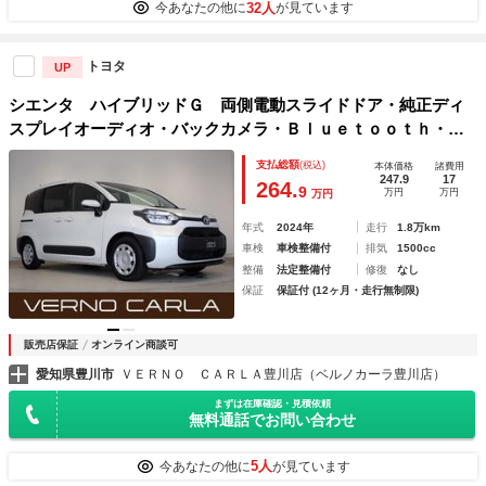
32人
今あなたの他に
が見ています
トヨタ
UP
シエンタ ハイブリッドＧ 両側電動スライドドア・純正ディ
スプレイオーディオ・バックカメラ・Ｂｌｕｅｔｏｏｔｈ・純
正ドライブレコーダー・ＥＴＣ・衝突軽減ブレーキ・アダプテ
支払総額
(税込)
本体価格
諸費用
ィブクルーズコントロール・ブラインドスポットモニター
247.9
17
264.
9
万円
万円
万円
年式
2024年
走行
1.8万km
車検
車検整備付
排気
1500cc
整備
法定整備付
修復
なし
保証
保証付 (12ヶ月・走行無制限)
販売店保証
オンライン商談可
愛知県豊川市
ＶＥＲＮＯ ＣＡＲＬＡ豊川店（ベルノカーラ豊川店）
まずは在庫確認・見積依頼
無料通話でお問い合わせ
5人
今あなたの他に
が見ています