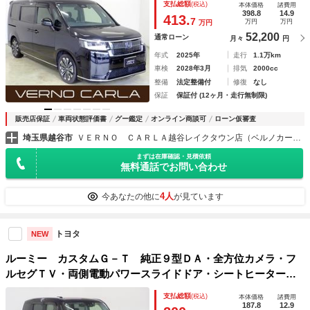
支払総額
(税込)
本体価格
諸費用
ロール・レーンキープアシスト・パワーゲート・衝突軽減ブレ
398.8
14.9
413.
7
万円
万円
万円
ーキ・ＢＳＭ
52,200
通常ローン
月々
円
年式
2025年
走行
1.1万km
車検
2028年3月
排気
2000cc
整備
法定整備付
修復
なし
保証
保証付 (12ヶ月・走行無制限)
販売店保証
車両状態評価書
グー鑑定
オンライン商談可
ローン仮審査
埼玉県越谷市
ＶＥＲＮＯ ＣＡＲＬＡ越谷レイクタウン店（ベルノカーラ越谷レイクタウン店）
まずは在庫確認・見積依頼
無料通話でお問い合わせ
4人
今あなたの他に
が見ています
トヨタ
NEW
ルーミー カスタムＧ－Ｔ 純正９型ＤＡ・全方位カメラ・フ
ルセグＴＶ・両側電動パワースライドドア・シートヒーター・
クルーズコントロール・衝突軽減ブレーキ・ＬＥＤヘッドライ
支払総額
(税込)
本体価格
諸費用
ト・障害物センサー・純正１５インチＡＷ・ＥＴＣ
187.8
12.9