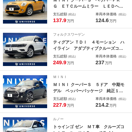
Ｇ ＥＴＣルームミラー ＬＥＤヘッ
ド ３ドア ＨＤＤナビ デュアルオ
支払総額
車両本体価格
(税込)
(税込)
ートエアコン アイドリングストッ
137.9
124.6
万円
万円
プ ｂｌｕｅｔｏｏｔｈ再生 禁煙
車 純正１６インチアルミ 横滑り防
フォルクスワーゲン
止装置
ティグアン ＴＤＩ ４モーション ハ
イライン アダプティブクルーズコン
トロール クリアランスソナー オー
支払総額
車両本体価格
(税込)
(税込)
トマチックハイビーム ＬＥＤヘッド
249.9
237
万円
万円
ライト 全席シートヒーター 純正ナ
ビ 全方位カメラ パワーバックド
ＭＩＮＩ
ア インテリアアンビエントライト
ＭＩＮＩ クーパーＳ ５ドア 中期モ
禁煙車
デル ペッパーパッケージ 純正１７
インチオプションアルミ レーダーク
支払総額
車両本体価格
(税込)
(税込)
ルーズコントロール レーンアシス
227.9
214.2
万円
万円
ト バックカメラ コーナーセンサ
ー デュアルオートエアコン ワンオ
ルノー
ーナー 禁煙車
トゥインゴ ゼン ＭＴ車 クルーズコ