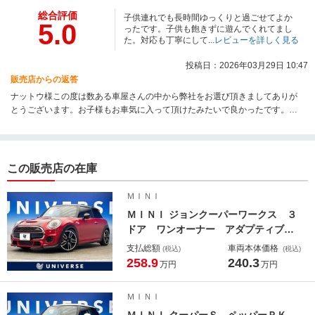
総合評価
子供連れでも長時間ゆっくりと過ごせてよか
5.0
ったです。子供も飽きずに遊んでくれてまし
た。対応も丁寧にして...
レビューを詳しく見る
投稿日：2026年03月29日 10:47
販売店からの返答
ナットウ様この度は数ある車屋さんの中から弊社をお選び頂きましてありが
とうございます。お子様もお車気に入って頂けたみたいで良かったです。今
後、お車の事など気になる点などございましたらお気軽にご相談頂ければと
思いますので今後ともどうぞよろしくお願い致します。
この販売店の在庫
ＭＩＮＩ
ＭＩＮＩ ジョンクーパーワークス ３
ドア ワンオーナー アダプティブＬ
ＥＤ バックカメラ ハーフレザーシ
支払総額
車両本体価格
(税込)
(税込)
ート クルーズコントロール デュア
258.9
240.3
万円
万円
ルオートエアコン クリアランスソナ
ー 純正１８インチアルミ ｂｌｕｅ
ＭＩＮＩ
ｔｏｏｔｈ再生 ＥＴＣ
ＭＩＮＩ クーパーＳ ペッパーＰＫ