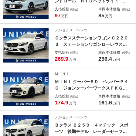
ントロール ＨＩＤヘッドライト ア
イドリングストップ 横滑り防止装
支払総額
車両本体価格
(税込)
(税込)
置 ＥＴＣ車載器 ＵＳＢ接続 禁煙
97
85
万円
万円
車 キーレスエントリー ２スピーカ
ー ターボ
メルセデス・ベンツ
Ｃクラスステーションワゴン Ｃ２２０
ｄ ステーションワゴンローレウスエ
ディション 後期モデル 合皮コンビ
支払総額
車両本体価格
(税込)
(税込)
シート 前席パワーシート 前席シー
269.9
256.4
万円
万円
トヒーター レーダーセーフティＰＫ
Ｇ オートハイビーム パワーバック
ＭＩＮＩ
ドア ワイヤレスチャージング バッ
ＭＩＮＩ クーパーＳＤ ペッパーＰＫ
クカメラ プライバシーガラス 禁煙
Ｇ ジョンクーパーワークスＰＫＧ
車
３ドア バックカメラ デュアルオー
支払総額
車両本体価格
(税込)
(税込)
トエアコン クリアランスソナー Ｌ
174.9
161.6
万円
万円
ＥＤヘッド ＨＤＤナビ ｂｌｕｅｔ
ｏｏｔｈ再生 ＥＴＣ 禁煙車
メルセデス・ベンツ
Ｂクラス Ｂ２５０ ４マチック スポ
ーツ 後期モデル レーダーセーフテ