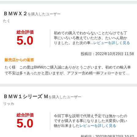
ＢＭＷＸ２
を購入したユーザー
たく
総合評価
初めての購入でわからないことだらけでも丁
5.0
寧にいろいろ教えていただき、たいへん助か
りました。また次の車...
レビューを詳しく見る
投稿日：2022年10月29日 11:58
販売店からの返答
たく様 この度はBMWのご購入誠にありがとうございます。初めての輸入車
で不安は多々あったかと思いますが、アフター含め精一杯フォローさせて頂
きます。今後も末永くお付き合いさせて頂ければ幸いです。1カ月点検もお待
ちしております。買い替えの際も気軽にお声がけ下さい。今後とも宜しくお
願い致します。
ＢＭＷ１シリーズ Ｍ
を購入したユーザー
リッカ
総合評価
今回丁寧な説明で代替え予定では無かったの
5.0
ですが購入する事になりました大変良い買い
物が出来ました
レビューを詳しく見る
投稿日：2022年08月23日 10:42