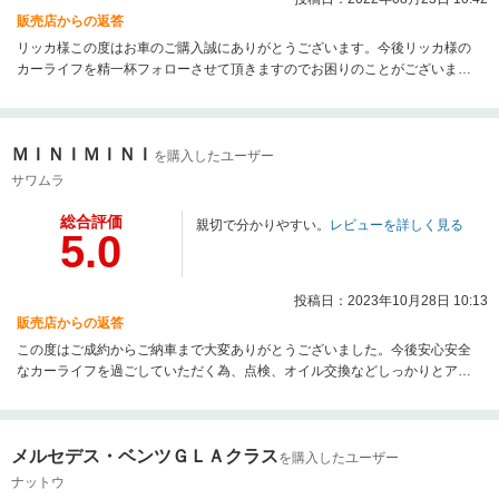
販売店からの返答
リッカ様この度はお車のご購入誠にありがとうございます。今後リッカ様の
カーライフを精一杯フォローさせて頂きますのでお困りのことがございまし
たらいつでもご相談下さいませ。今後ともどうぞよろしくお願い致します。
ＭＩＮＩＭＩＮＩ
を購入したユーザー
サワムラ
総合評価
親切で分かりやすい。
レビューを詳しく見る
5.0
投稿日：2023年10月28日 10:13
販売店からの返答
この度はご成約からご納車まで大変ありがとうございました。今後安心安全
なカーライフを過ごしていただく為、点検、オイル交換などしっかりとアフ
ターフォローさせていただきますので今後とも引き続きよろしくお願い致し
ます。
メルセデス・ベンツＧＬＡクラス
を購入したユーザー
ナットウ