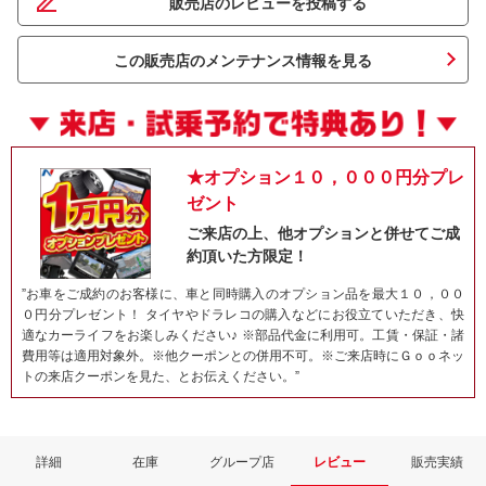
販売店のレビューを投稿する
この販売店のメンテナンス情報を見る
★オプション１０，０００円分プレ
ゼント
ご来店の上、他オプションと併せてご成
約頂いた方限定！
ネット予約でキャンペーンに応募しよ
”お車をご成約のお客様に、車と同時購入のオプション品を最大１０，００
０円分プレゼント！ タイヤやドラレコの購入などにお役立ていただき、快
適なカーライフをお楽しみください♪ ※部品代金に利用可。工賃・保証・諸
費用等は適用対象外。※他クーポンとの併用不可。※ご来店時にＧｏｏネッ
トの来店クーポンを見た、とお伝えください。”
詳細
在庫
グループ店
レビュー
販売実績