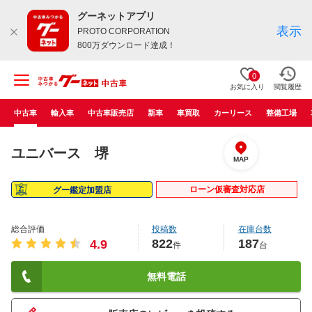
グーネットアプリ
表示
PROTO CORPORATION
800万ダウンロード達成！
0
お気に入り
閲覧履歴
中古車
輸入車
中古車販売店
新車
車買取
カーリース
整備工場
ユニバース 堺
MAP
ローン仮審査対応店
グー鑑定加盟店
総合評価
投稿数
在庫台数
822
187
4.9
件
台
無料電話