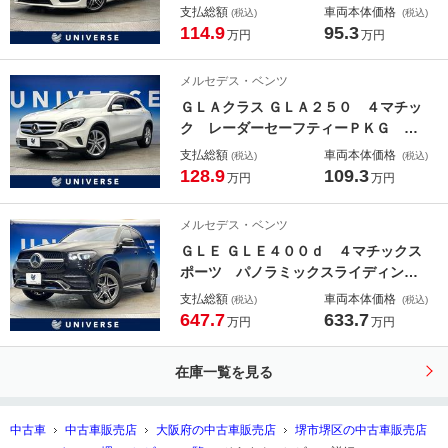
ィパッケージ アダプティブクルーズ
支払総額
車両本体価格
(税込)
(税込)
コントロール ブラインドスポット
114.9
95.3
万円
万円
ハーフレザーシート 前席パワーシー
ト 前席シートヒーター 純正１８イ
メルセデス・ベンツ
ンチアルミ ＬＥＤヘッドライト 禁
ＧＬＡクラス ＧＬＡ２５０ ４マチッ
煙
ク レーダーセーフティーＰＫＧ バ
リューパッケージプラス ハーフレザ
支払総額
車両本体価格
(税込)
(税込)
ーシート バックカメラ パワーバッ
128.9
109.3
万円
万円
クドア シートヒーター ＨＩＤヘッ
ド 純正１８インチアルミ ＨＤＤナ
メルセデス・ベンツ
ビ ｂｌｕｅｔｏｏｔｈ 禁煙車
ＧＬＥ ＧＬＥ４００ｄ ４マチックス
ポーツ パノラミックスライディング
ルーフ レーダーセーフティＰＫＧ
支払総額
車両本体価格
(税込)
(税込)
Ｂｕｒｍｅｓｔｅｒサウンドシステ
647.7
633.7
万円
万円
ム 黒革シート メモリーシート シ
ートベンチレーター ヘッドアップデ
在庫一覧を見る
ィスプレイ 全周囲カメラ
中古車
中古車販売店
大阪府の中古車販売店
堺市堺区の中古車販売店