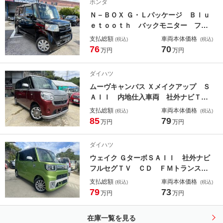
ホンダ
Ｎ－ＢＯＸ Ｇ・Ｌパッケージ Ｂｌｕ
ｅｔｏｏｔｈ バックモニター フル
セグＴＶ ナビ ステアリングリモコ
支払総額
車両本体価格
(税込)
(税込)
ン 両側パワースライドドア ＥＴ
76
70
万円
万円
Ｃ キーレスエントリー ＣＤ ＤＶ
Ｄ 電動格納ミラー
ダイハツ
ムーヴキャンバス Ｘメイクアップ Ｓ
ＡＩＩ 内地仕入車両 社外ナビＴ
Ｖ Ｂｌｕｅｔｏｏｔｈ 両側パワー
支払総額
車両本体価格
(税込)
(税込)
スライドドア 全方位モニター Ｃ
85
79
万円
万円
Ｄ ＤＶＤ
ダイハツ
ウェイク ＧターボＳＡＩＩ 社外ナビ
フルセグＴＶ ＣＤ ＦＭトランスミ
ッターＢｌｕｅｔｏｏｔｈ 両側パワ
支払総額
車両本体価格
(税込)
(税込)
ースライド
79
73
万円
万円
在庫一覧を見る