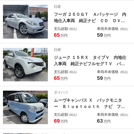
ストップ 電動格納ミラー ＡＢＳ
日産
フーガ ２５０ＧＴ Ａパッケージ 内
地仕入車両 純正ナビ ＣＤ ＤＶ
Ｄ Ｂｌｕｅｔｏｏｔｈ バックカメ
支払総額
車両本体価格
(税込)
(税込)
ラ 純正１８インチアルミホイール
65
59
万円
万円
プッシュスタート ビルトインＥＴ
Ｃ ステアリングリモコン オートク
日産
ルーズ フォグランプ ＡＢＳ
ジューク １５ＲＸ タイプＶ 内地仕
入車両 純正ナビフルセグＴＶ バッ
クカメラ ＥＴＣ ＣＤ ＤＶＤ再生
支払総額
車両本体価格
(税込)
(税込)
可 １６インチアルミホイール ヘッ
65
59
万円
万円
ドライトコーティング プッシュスタ
ート キーレスエントリー スマート
ダイハツ
キー ＡＢＳ
ムーヴキャンバス Ｘ バックモニタ
ー Ｂｌｕｅｔｏｏｔｈ ナビ フル
セグＴＶ ＣＤ ＤＶＤ プッシュス
支払総額
車両本体価格
(税込)
(税込)
タート スマートキー ベンチシー
69
63
万円
万円
ト 電動格納ミラー ＥＴＣ アイド
リングストップ車