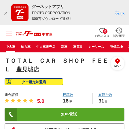
グーネットアプリ
表示
PROTO CORPORATION
800万ダウンロード達成！
0
お気に入り
閲覧履歴
中古車
輸入車
中古車販売店
新車
車買取
カーリース
整備工場
ＴＯＴＡＬ ＣＡＲ ＳＨＯＰ ＦＥＥ
MAP
Ｌ 豊見城店
グー鑑定加盟店
総合評価
投稿数
在庫台数
16
31
5.0
件
台
無料電話