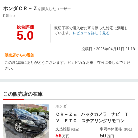
ホンダＣＲ－Ｚ
を購入したユーザー
f15hiro
総合評価
親切丁寧で購入者に寄り添った対応に満足し
5.0
ています。
レビューを詳しく見る
投稿日：2026年04月11日 21:18
販売店からの返答
この度は誠にありがとうございます。ピカピカなお車、存分に楽しんでくだ
さい。
この販売店の在庫
ホンダ
ＣＲ－Ｚ α バックカメラ ナビ Ｔ
Ｖ ＥＴＣ ステアリングリモコン
キーレスエントリー クルーズコント
支払総額
車両本体価格
(税込)
(税込)
ロール 純正アルミホイール アイド
56
50
万円
万円