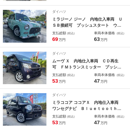
リングストップ
ダイハツ
ミラジーノ ジーノ 内地仕入車両 Ｕ
ＳＢ接続可 プッシュスタート ウッ
ドコンビステアリング オーバーフェ
支払総額
車両本体価格
(税込)
(税込)
ンダー １３インチアルミホイール
69
63
万円
万円
ダイハツ
ムーヴ Ｘ 内地仕入車両 ＣＤ再生
可 ＦＭトランスミッター プッシュ
スタート フォグランプ １４インチ
支払総額
車両本体価格
(税込)
(税込)
アルミホイール ヘッドライトコーテ
53
47
万円
万円
ィング キーレスエントリー スマー
トキー ベンチシート 電動格納ミラ
ダイハツ
ー
ミラココア ココアＸ 内地仕入車両
ワンセグナビ Ｂｌｕｅｔｏｏｔｈオ
ーディオ ＣＤ ＤＶＤ再生可 ヘッ
支払総額
車両本体価格
(税込)
(税込)
ドライトコーティング キーレスエン
53
47
万円
万円
トリー スマートキー アイドリング