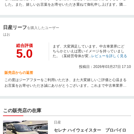
した。また、嬉しいお言葉をお寄せいただき重ねて御礼申し上げます。隣県
からのご来店にもかかわらず、スムーズにお取引・ご購入いただけたとのこ
とで、スタッフ一同大変嬉しく思っております。遠方のお客様にも安心して
お任せいただけるよう、今後も丁寧で分かりやすい対応を心がけてまいりま
日産リーフ
す。「またお願いしたい」とのお言葉を励みに、より一層ご満足いただける
を購入したユーザー
サービスを目指してまいります。お車のことで何かございましたら、いつで
はお
もお気軽にご相談くださいませ。この度は誠にありがとうございました。
総合評価
まず、大変満足しています。中古車業界にど
5.0
ちらかといえば悪いイメージを持っていまし
た。（某経営母体が変...
レビューを詳しく見る
投稿日：2026年03月27日 17:10
販売店からの返答
この度はジーアフターをご利用いただき、また大変嬉しいご評価と心温まる
お言葉をお寄せいただき誠にありがとうございます。これまで中古車業界に
ご不安をお持ちだった中で、当社をお選びいただき、そしてご満足いただけ
たとのこと、スタッフ一同大変光栄に存じます。また、担当の粕谷の対応に
つきましてもお褒めのお言葉をいただき、本人にとっても大きな励みとなり
ます。お客様のご利用目的に合わせ、本当に必要なご提案をさせていただく
この販売店の在庫
こと、そして安心してお任せいただける対応を心がけておりますので、その
点をご評価いただけたことを大変嬉しく思っております。書類のご案内や進
日産
捗のご連絡につきましても、ご安心いただけたようで何よりでございます。
セレナ ハイウェイスター プロパイロ
価格面につきましてもご満足いただけたとのこと、今後も適正でご納得いた