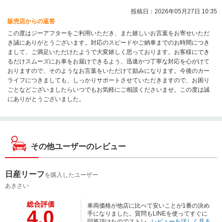
投稿日：2026年05月27日 10:35
販売店からの返答
この度はジーアフターをご利用いただき、また嬉しいお言葉をお寄せいただ
き誠にありがとうございます。対応のスピードやご納車までのお時間につき
まして、ご満足いただけたようで大変嬉しく思っております。お客様にでき
るだけスムーズにお車をお届けできるよう、迅速かつ丁寧な対応を心がけて
おりますので、そのようなお言葉をいただけて励みになります。今後のカー
ライフにつきましても、しっかりサポートさせていただきますので、お困り
ごとなどございましたらいつでもお気軽にご相談くださいませ。この度は誠
にありがとうございました。
その他ユーザーのレビュー
日産リーフ
を購入したユーザー
あきさい
総合評価
車両価格が他店に比べて安いことが1番の決め
4.0
手になりました。質問もLINEを使ってすぐに
回答頂けたのでストレ...
レビューを詳しく見る