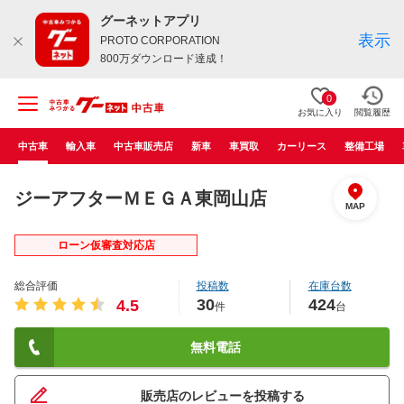
グーネットアプリ
表示
PROTO CORPORATION
800万ダウンロード達成！
0
お気に入り
閲覧履歴
中古車
輸入車
中古車販売店
新車
車買取
カーリース
整備工場
ジーアフターＭＥＧＡ東岡山店
MAP
ローン仮審査対応店
総合評価
投稿数
在庫台数
30
424
4.5
件
台
無料電話
販売店のレビューを投稿する