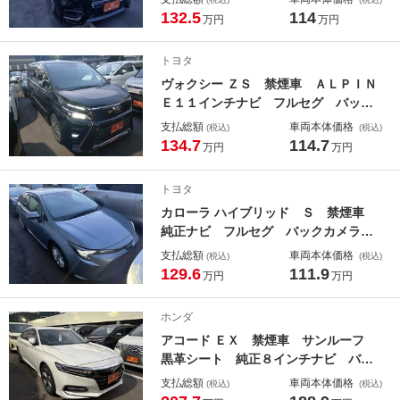
ルセグ バックカメラ 純正１１イン
132.5
114
万円
万円
チ後席モニター アダプティブクルー
ズコントロール 衝突被害軽減システ
トヨタ
ム 両側電動スライドドア ＬＥＤヘ
ヴォクシー ＺＳ 禁煙車 ＡＬＰＩＮ
ッドライト シートヒーター ＥＴＣ
Ｅ１１インチナビ フルセグ バック
カメラ ＡＬＰＩＮＥ１２．８インチ
支払総額
車両本体価格
(税込)
(税込)
後席モニター トヨタセーフティセン
134.7
114.7
万円
万円
ス 両側電動スライドドア ＵＳＢ入
力端子 ＬＥＤヘッドライト 黒革シ
トヨタ
ート ＥＴＣ
カローラ ハイブリッド Ｓ 禁煙車
純正ナビ フルセグ バックカメラ
アダプティブクルーズコントロール
支払総額
車両本体価格
(税込)
(税込)
レーンキープアシスト パークアシス
129.6
111.9
万円
万円
ト オートマチックハイビーム ＬＥ
Ｄヘッドライト ＥＴＣ Ｂｌｕｅｔ
ホンダ
ｏｏｔｈ接続
アコード ＥＸ 禁煙車 サンルーフ
黒革シート 純正８インチナビ バッ
クカメラ フルセグ レーダークルー
支払総額
車両本体価格
(税込)
(税込)
ズコントロール ワイヤレス充電 シ