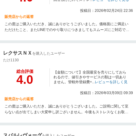
投稿日：2026年02月24日 22:36
販売店からの返答
この度はご購入いただき、誠にありがとうございました。価格面にご満足い
ただけたこと、またLINEでのやり取りにつきましてもスムーズにご対応でき
たとのお言葉を大変嬉しく思っております。今後もストレスなくお取引いた
だけるよう努めてまいります。引き続きよろしくお願いいたします。
レクサスＮＸ
を購入したユーザー
たけ1130
総合評価
【金額について】全国最安を売りにしておら
4.0
れるので、値引きやサービスの類は一切あり
ません。管轄外登録費+...
レビューを詳しく見
る
投稿日：2026年03月09日 09:39
販売店からの返答
この度はご購入いただき、誠にありがとうございました。ご説明に関して至
らない点が出てしまい大変申し訳ございません。今後もストレスなくお取引
いただけるよう努めてまいります。引き続きよろしくお願いいたします。
スバルレヴォーグ
を購入したユーザー