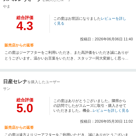
やま
総合評価
この度はお世話になりました
レビューを詳し
4.3
く見る
投稿日：2026年06月06日 11:40
販売店からの返答
この度はジーアフターをご利用いただき、また高評価をいただき誠にありが
とうございます。温かいお言葉をいただき、スタッフ一同大変嬉しく思って
おります。お客様とのご縁に感謝するとともに、今後も安心してご利用いた
だけるサービスの提供に努めてまいります。お車のことで何かございました
ら、いつでもお気軽にご相談くださいませ。これからのカーライフが素晴ら
日産セレナ
しいものとなりますよう、スタッフ一同願っております。この度は誠にあり
を購入したユーザー
がとうございました。
サン
総合評価
この度はありがとうございました。隣県から
5.0
の訪問でしたがスムーズに取引・購入させて
いただきました。機会...
レビューを詳しく見る
投稿日：2026年05月30日 11:02
販売店からの返答
この度は遠方よりジーアフターをご利用いただき、誠にありがとうございま