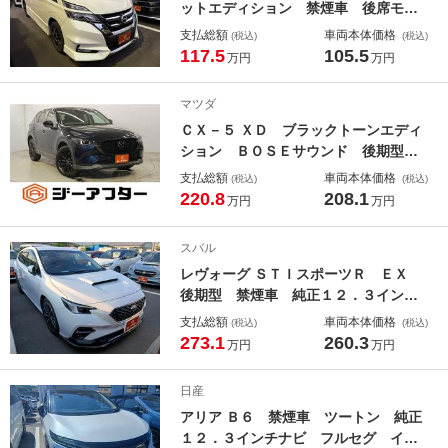
ットエディション 禁煙車 後席モニ
だけるご提案を継続してまいります。「第一候補」とのお言葉をいただけた
ことに恥じぬよう、今後もより一層サービス向上に努めてまいります。また
ター 両側電動スライドドア 純正９
支払総額
車両本体価格
(税込)
(税込)
お車をご検討の際は、ぜひお気軽にご相談くださいませ。この度は誠にあり
インチディスプレイ バックカメラ
117.5
105.5
万円
万円
がとうございました。
プロパイロット ＬＥＤヘッドライ
ト フロントフォグランプ Ｂｌｕｅ
マツダ
ｔｏｏｔｈ接続 ＥＴＣ オートライ
ＣＸ－５ ＸＤ ブラックトーンエディ
ト 電格ミラー
ション ＢＯＳＥサウンド 後期型
禁煙車 純正１０．２５インチナビ
支払総額
車両本体価格
(税込)
(税込)
フルセグＴＶ アダプティブクルーズ
220.8
208.1
万円
万円
コントロール クリアランスソナー
ハーフレザーシート シートヒータ
スバル
ー ステアリングヒーター ＥＴＣ
レヴォーグ ＳＴＩスポーツＲ ＥＸ
ＵＳＢ
後期型 禁煙車 純正１２．３インチ
ナビ フルセグ アイサイトＸ バッ
支払総額
車両本体価格
(税込)
(税込)
クカメラ 赤革シート シートヒータ
273.1
260.3
万円
万円
ー パワーシート ブラインドスポッ
トモニター電動リアゲートデジタルイ
日産
ンナーミラーＬＥＤヘッドライト
アリア Ｂ６ 禁煙車 ツートン 純正
１２．３インチナビ フルセグ イン