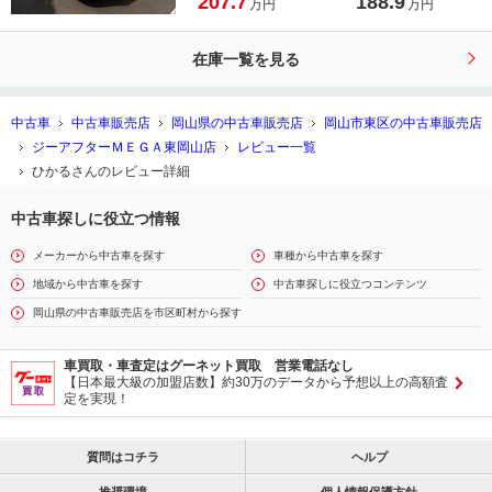
207.7
188.9
万円
万円
ートヒーター パワーシート ＬＥＤ
ヘッドライト Ｂｌｕｅｔｏｏｔｈ接
在庫一覧を見る
続 ＥＴＣ
中古車
中古車販売店
岡山県の中古車販売店
岡山市東区の中古車販売店
ジーアフターＭＥＧＡ東岡山店
レビュー一覧
ひかるさんのレビュー詳細
中古車探しに役立つ情報
メーカーから中古車を探す
車種から中古車を探す
地域から中古車を探す
中古車探しに役立つコンテンツ
岡山県の中古車販売店を市区町村から探す
車買取・車査定はグーネット買取 営業電話なし
【日本最大級の加盟店数】約30万のデータから予想以上の高額査
定を実現！
質問はコチラ
ヘルプ