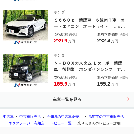
インチディスプレイオーディオ パワ
ーバックドア ブラインドスポットモ
ホンダ
ニター
Ｓ６６０ β 禁煙車 ６速ＭＴ車 オ
ートエアコン オートライト ＬＥＤ
ヘッド スマートキー ＥＴＣ 横滑
支払総額
車両本体価格
(税込)
(税込)
防止装置 純正１５インチアルミ ス
239.9
232.4
万円
万円
テアリングスイッチ
ホンダ
Ｎ－ＢＯＸカスタム Ｌターボ 禁煙
車 後期型 ホンダセンシング ナ
ビ 両側パワースライドドア バック
支払総額
車両本体価格
(税込)
(税込)
モニター シートヒーター スマート
165.9
155.2
万円
万円
キー アダプティブクルーズ ＬＥＤ
ヘッド 純正１５インチアルミ Ｂｌ
在庫一覧を見る
ｕｅｔｏｏｔｈ再生
中古車
中古車販売店
高知県の中古車販売店
高知市の中古車販売店
ネクステージ 高知店
レビュー一覧
光りんさんのレビュー詳細