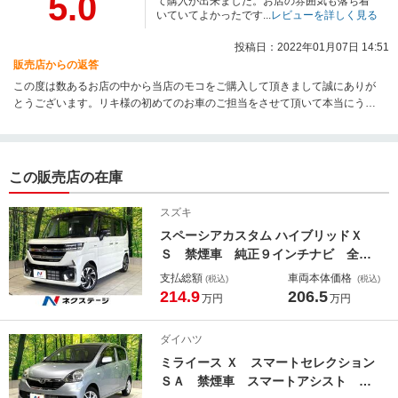
5.0
て購入が出来ました。お店の雰囲気も落ち着
いていてよかったです...
レビューを詳しく見る
投稿日：2022年01月07日 14:51
販売店からの返答
この度は数あるお店の中から当店のモコをご購入して頂きまして誠にありが
とうございます。リキ様の初めてのお車のご担当をさせて頂いて本当にうれ
しく思います。今後も何かお困りのことなどがあればお気軽にお声をお掛け
頂けると嬉しく思います。今後も無料オイル交換や点検時にお会いできる事
楽しみにしております。
この販売店の在庫
スズキ
スペーシアカスタム ハイブリッドＸ
Ｓ 禁煙車 純正９インチナビ 全周
囲カメラ ツートーン 両側電動スラ
支払総額
車両本体価格
(税込)
(税込)
イドドア レーダークルーズ セーフ
214.9
206.5
万円
万円
ティサポート シートヒーター ステ
アリングヒーター Ｂｌｕｅｔｏｏｔ
ダイハツ
ｈ再生 ＥＴＣ
ミライース Ｘ スマートセレクション
ＳＡ 禁煙車 スマートアシスト 純