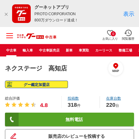
グーネットアプリ
表示
PROTO CORPORATION
800万ダウンロード達成！
0
お気に入り
閲覧履歴
中古車
輸入車
中古車販売店
新車
車買取
カーリース
整備工場
ネクステージ 高知店
MAP
グー鑑定加盟店
総合評価
投稿数
在庫台数
318
220
4.8
件
台
無料電話
販売店のレビューを投稿する