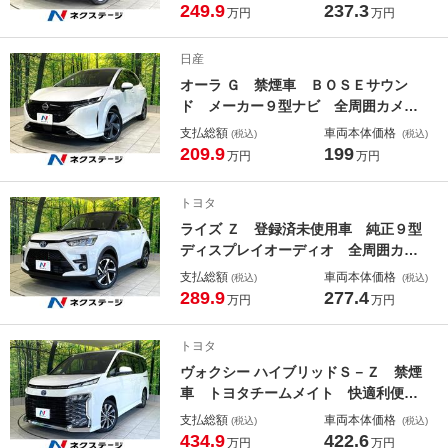
ア カラーヘッドアップディスプレ
249.9
237.3
万円
万円
イ シートヒーター ＬＥＤヘッド
純正１５インチアルミ ロールシェー
日産
ド
オーラ Ｇ 禁煙車 ＢＯＳＥサウン
ド メーカー９型ナビ 全周囲カメ
ラ インテリジェントエマージェンシ
支払総額
車両本体価格
(税込)
(税込)
ブレーキ デジタルミラー コーナー
209.9
199
万円
万円
センサー 革巻きステアリング 純正
１７インチアルミ
トヨタ
ライズ Ｚ 登録済未使用車 純正９型
ディスプレイオーディオ 全周囲カメ
ラ レーダークルーズ 電動パーキン
支払総額
車両本体価格
(税込)
(税込)
グブレーキ ＬＥＤシーケンシャルタ
289.9
277.4
万円
万円
ーンランプ シートヒーター 革巻き
ステアリング
トヨタ
ヴォクシー ハイブリッドＳ－Ｚ 禁煙
車 トヨタチームメイト 快適利便Ｈ
ｉｇｈパッケージ パノラミックビュ
支払総額
車両本体価格
(税込)
(税込)
ー ユニバーサルステップ １０．５
434.9
422.6
万円
万円