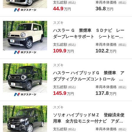
正１４インチアルミ キーレス 電動
支払総額
車両本体価格
(税込)
(税込)
格納ミラー エアコン ヘッドライト
44.9
36.8
万円
万円
レベライザー 横滑防止装置 アイド
リングストップ ＣＤ
スズキ
ハスラー Ｇ 禁煙車 ＳＤナビ レー
ダーブレーキサポート シートヒータ
ー オートエアコン ドライブレコー
支払総額
車両本体価格
(税込)
(税込)
ダー スマートキー アイドリングス
109.9
102.2
万円
万円
トップ ヘッドライトレベライザー
アームレスト
スズキ
ハスラー ハイブリッドＧ 禁煙車 ア
ダプティブクルーズコントロール コ
ーナーセンサー シートヒーター Ｌ
支払総額
車両本体価格
(税込)
(税込)
ＥＤヘッド 車線逸脱警報 オートラ
145.9
137.8
万円
万円
イト オートエアコン ステアリング
スイッチ スマートキー
スズキ
ソリオ ハイブリッドＭＺ 登録済未使
用車 全方位モニター付ナビ アダプ
ティブクルーズ 両側電動スライドド
支払総額
車両本体価格
(税込)
(税込)