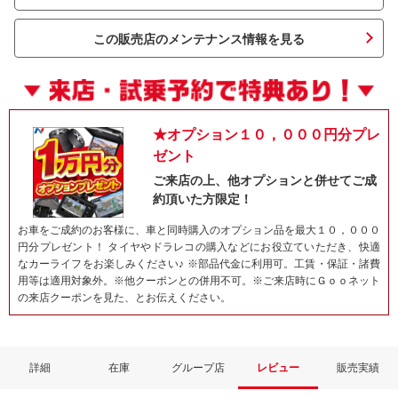
この販売店のメンテナンス情報を見る
★オプション１０，０００円分プレ
ゼント
ご来店の上、他オプションと併せてご成
約頂いた方限定！
ネット予約でキャンペーンに応募しよ
お車をご成約のお客様に、車と同時購入のオプション品を最大１０，０００
円分プレゼント！ タイヤやドラレコの購入などにお役立ていただき、快適
なカーライフをお楽しみください♪ ※部品代金に利用可。工賃・保証・諸費
用等は適用対象外。※他クーポンとの併用不可。※ご来店時にＧｏｏネット
の来店クーポンを見た、とお伝えください。
詳細
在庫
グループ店
レビュー
販売実績