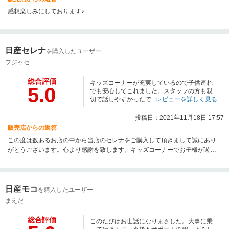
感想楽しみにしております♪
日産セレナ
を購入したユーザー
フジャセ
総合評価
キッズコーナーが充実しているので子供連れ
5.0
でも安心してこれました。スタッフの方も親
切で話しやすかったで...
レビューを詳しく見る
投稿日：2021年11月18日 17:57
販売店からの返答
この度は数あるお店の中から当店のセレナをご購入して頂きまして誠にあり
がとうございます。心より感謝を致します。キッズコーナーでお子様が遊ん
で頂きながらご商談をさせて頂けて本当に安心をしておりました。また、無
料オイル交換や点検時にお会いできる事楽しみにしております。
日産モコ
を購入したユーザー
まえだ
総合評価
このたびはお世話になりまさした。大事に乗