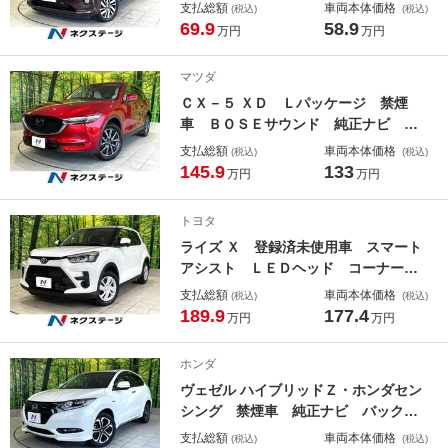
ニター スマートキー Ｂｌｕｅｔｏ
支払総額
車両本体価格
(税込)
(税込)
ｏｔｈ再生 フルセグ 純正１４イン
69.9
58.9
万円
万円
チアルミ アイドリングストップ Ｌ
ＥＤヘッドライト 電動格納ミラー
マツダ
ＣＸ－５ ＸＤ Ｌパッケージ 禁煙
車 ＢＯＳＥサウンド 純正ナビ バ
ックカメラ パワーバックドア 本革
支払総額
車両本体価格
(税込)
(税込)
シート レーダークルーズ ステアリ
145.9
133
万円
万円
ングヒーター シートヒーター メモ
リー付パワーシート コーナーセンサ
トヨタ
ー
ライズ Ｘ 登録済未使用車 スマート
アシスト ＬＥＤヘッド コーナーセ
ンサー スマートキー オートハイビ
支払総額
車両本体価格
(税込)
(税込)
ーム オートライト 車線逸脱警報
189.9
177.4
万円
万円
電動格納ミラー パワーウィンドウ
アイドリングストップ
ホンダ
ヴェゼル ハイブリッドＺ・ホンダセン
シング 禁煙車 純正ナビ バックカ
メラ レーダークルーズ シートヒー
支払総額
車両本体価格
(税込)
(税込)