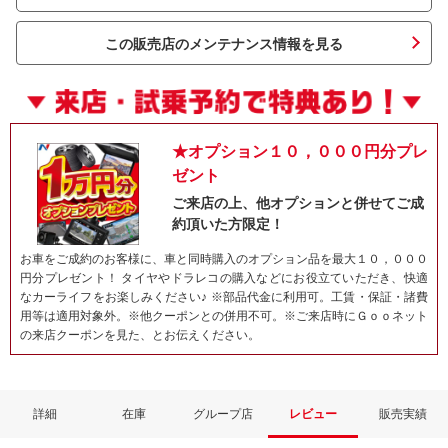
この販売店のメンテナンス情報を見る
★オプション１０，０００円分プレ
ゼント
ご来店の上、他オプションと併せてご成
約頂いた方限定！
ネット予約でキャンペーンに応募しよ
お車をご成約のお客様に、車と同時購入のオプション品を最大１０，０００
円分プレゼント！ タイヤやドラレコの購入などにお役立ていただき、快適
なカーライフをお楽しみください♪ ※部品代金に利用可。工賃・保証・諸費
用等は適用対象外。※他クーポンとの併用不可。※ご来店時にＧｏｏネット
の来店クーポンを見た、とお伝えください。
詳細
在庫
グループ店
レビュー
販売実績