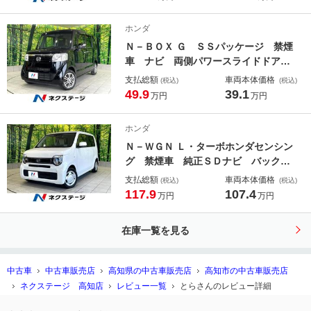
イ シートヒーター ＬＥＤヘッド
純正１５インチアルミ ロールシェー
ホンダ
ド
Ｎ－ＢＯＸ Ｇ ＳＳパッケージ 禁煙
車 ナビ 両側パワースライドドア
バックモニター スマートキー 純正
支払総額
車両本体価格
(税込)
(税込)
１４インチアルミ オートエアコン
49.9
39.1
万円
万円
アイドリングストップ 電動格納ミラ
ー トラクションコントロール
ホンダ
Ｎ－ＷＧＮ Ｌ・ターボホンダセンシン
グ 禁煙車 純正ＳＤナビ バックモ
ニター アダプティブクルーズ スマ
支払総額
車両本体価格
(税込)
(税込)
ートキー シートヒーター ＬＥＤヘ
117.9
107.4
万円
万円
ッド フルセグＴＶ Ｂｌｕｅｔｏｏ
ｔｈ再生 ＥＴＣ オートエアコン
在庫一覧を見る
レーンアシスト
中古車
中古車販売店
高知県の中古車販売店
高知市の中古車販売店
ネクステージ 高知店
レビュー一覧
とらさんのレビュー詳細