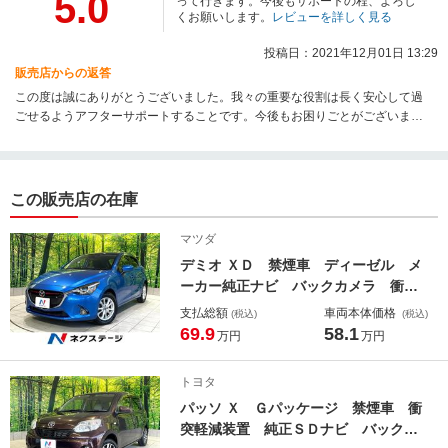
5.0
って行きます。今後もサポートの程、よろし
くお願いします。
レビューを詳しく見る
投稿日：2021年12月01日 13:29
販売店からの返答
この度は誠にありがとうございました。我々の重要な役割は長く安心して過
ごせるようアフターサポートすることです。今後もお困りごとがございまし
たらお気軽に当店担当者までご連絡ください。
この販売店の在庫
マツダ
デミオ ＸＤ 禁煙車 ディーゼル メ
ーカー純正ナビ バックカメラ 衝突
軽減装置 クルーズコントロール Ｃ
支払総額
車両本体価格
(税込)
(税込)
Ｄ／ＤＶＤ再生 スマートキー Ｂｌ
69.9
58.1
万円
万円
ｕｅｔｏｏｔｈ再生 ＬＥＤヘッドラ
イト オートエアコン
トヨタ
パッソ Ｘ Ｇパッケージ 禁煙車 衝
突軽減装置 純正ＳＤナビ バックモ