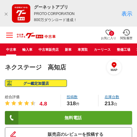
グーネットアプリ
表示
PROTO CORPORATION
800万ダウンロード達成！
0
お気に入り
閲覧履歴
中古車
輸入車
中古車販売店
新車
車買取
カーリース
整備工場
ネクステージ 高知店
MAP
グー鑑定加盟店
総合評価
投稿数
在庫台数
318
213
4.8
件
台
無料電話
販売店のレビューを投稿する