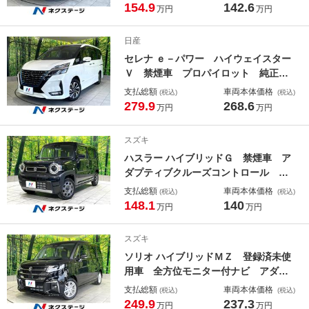
ター ホンダセンシング ＥＴＣ Ｂ
154.9
142.6
万円
万円
ｌｕｅｔｏｏｔｈ再生 ＬＥＤヘッド
ライト 純正革巻きステアリング 車
日産
線逸脱警報
セレナ ｅ－パワー ハイウェイスター
Ｖ 禁煙車 プロパイロット 純正１
０型ナビ フリップダウン 両側パワ
支払総額
車両本体価格
(税込)
(税込)
ースライドドア アラウンドビュー
279.9
268.6
万円
万円
リアオートエアコン インテリキー
フルセグＴＶ Ｂｌｕｅｔｏｏｔｈ再
スズキ
生 ＥＴＣ ＬＥＤヘッド
ハスラー ハイブリッドＧ 禁煙車 ア
ダプティブクルーズコントロール コ
ーナーセンサー シートヒーター Ｌ
支払総額
車両本体価格
(税込)
(税込)
ＥＤヘッド 車線逸脱警報 オートラ
148.1
140
万円
万円
イト オートエアコン ステアリング
スイッチ スマートキー
スズキ
ソリオ ハイブリッドＭＺ 登録済未使
用車 全方位モニター付ナビ アダプ
ティブクルーズ 両側電動スライドド
支払総額
車両本体価格
(税込)
(税込)
ア カラーヘッドアップディスプレ
249.9
237.3
万円
万円