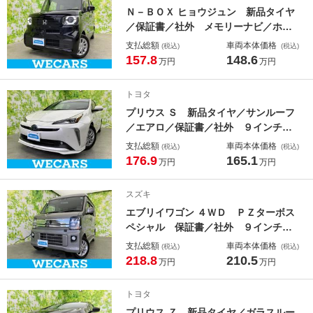
ＡＢＳ／横滑り防止装置／アイドリン
Ｎ－ＢＯＸ ヒョウジュン 新品タイヤ
グストップ
／保証書／社外 メモリーナビ／ホン
ダセンシング／電動スライドドア／シ
支払総額
車両本体価格
(税込)
(税込)
ートヒーター 前席／車線逸脱防止支
157.8
148.6
万円
万円
援システム／ヘッドランプ ＬＥＤ／
ＵＳＢジャック／Ｂｌｕｅｔｏｏｔｈ
トヨタ
接続／ＥＴＣ
プリウス Ｓ 新品タイヤ／サンルーフ
／エアロ／保証書／社外 ９インチ
メモリーナビ／衝突安全装置／車線逸
支払総額
車両本体価格
(税込)
(税込)
脱防止支援システム／シート 合皮／
176.9
165.1
万円
万円
ヘッドランプ ＬＥＤ／Ｂｌｕｅｔｏ
ｏｔｈ接続／ＥＴＣ／ＥＢＤ付ＡＢＳ
スズキ
エブリイワゴン ４ＷＤ ＰＺターボス
ペシャル 保証書／社外 ９インチ
ＳＤナビ／衝突安全装置／両側電動ス
支払総額
車両本体価格
(税込)
(税込)
ライドドア／シートヒーター／車線逸
218.8
210.5
万円
万円
脱防止支援システム／オートステップ
／ドライブレコーダー 社外／ヘッド
トヨタ
ランプ ＬＥＤ
プリウス Ｚ 新品タイヤ／ガラスルー