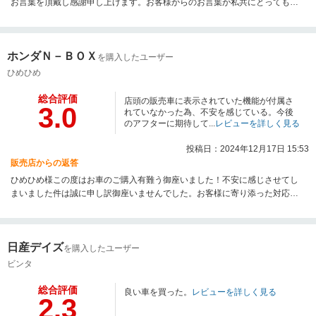
お言葉を頂戴し感謝申し上げます。お客様からのお言葉が私共にとっても何
よりの励みでございます。引き続きご満足頂けるサービスを目指して精進し
てまいりますので、今後とも宜しくお願い致します。
ホンダＮ－ＢＯＸ
を購入したユーザー
ひめひめ
総合評価
店頭の販売車に表示されていた機能が付属さ
3.0
れていなかった為、不安を感じている。今後
のアフターに期待して...
レビューを詳しく見る
投稿日：2024年12月17日 15:53
販売店からの返答
ひめひめ様この度はお車のご購入有難う御座いました！不安に感じさせてし
まいました件は誠に申し訳御座いませんでした。お客様に寄り添った対応を
しっかりして参りますので、今後ともどうぞ宜しくお願い致します！
日産デイズ
を購入したユーザー
ビンタ
総合評価
良い車を買った。
レビューを詳しく見る
2.3