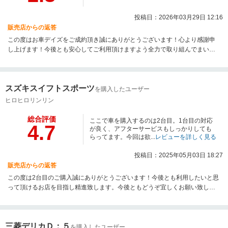
投稿日：2026年03月29日 12:16
販売店からの返答
この度はお車デイズをご成約頂き誠にありがとうございます！心より感謝申
し上げます！今後とも安心してご利用頂けますよう全力で取り組んでまいり
ます！応援のお言葉ありがとうございます！今後とも宜しくお願い致しま
す。
スズキスイフトスポーツ
を購入したユーザー
ヒロヒロリンリン
総合評価
ここで車を購入するのは2台目。1台目の対応
4.7
が良く、アフターサービスもしっかりしても
らってます。今回は欲...
レビューを詳しく見る
投稿日：2025年05月03日 18:27
販売店からの返答
この度は2台目のご購入誠にありがとうございます！今後とも利用したいと思
って頂けるお店を目指し精進致します。今後ともどうぞ宜しくお願い致しま
す！！
三菱デリカＤ：５
を購入したユーザー