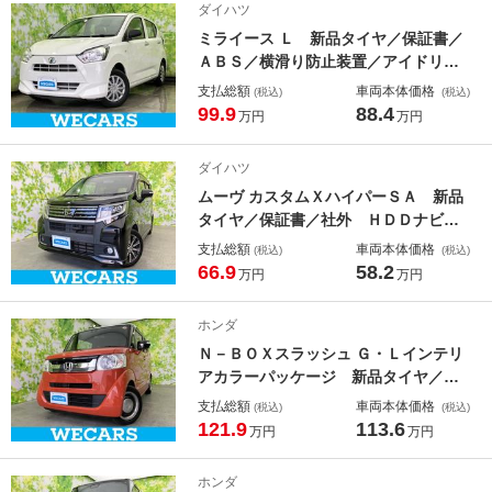
ダイハツ
ミライース Ｌ 新品タイヤ／保証書／
ＡＢＳ／横滑り防止装置／アイドリン
グストップ／禁煙車／パワーウインド
支払総額
車両本体価格
(税込)
(税込)
ウ／キーレスエントリー／パワーステ
99.9
88.4
万円
万円
アリング／オートライト／マニュアル
エアコン／取扱説明書／セキュリティ
ダイハツ
アラーム
ムーヴ カスタムＸハイパーＳＡ 新品
タイヤ／保証書／社外 ＨＤＤナビ／
スマートアシスト（トヨタ・ダイハ
支払総額
車両本体価格
(税込)
(税込)
ツ）／ヘッドランプ ＬＥＤ／Ｂｌｕ
66.9
58.2
万円
万円
ｅｔｏｏｔｈ接続／ＥＴＣ／ＥＢＤ付
ＡＢＳ／横滑り防止装置／アイドリン
ホンダ
グストップ
Ｎ－ＢＯＸスラッシュ Ｇ・Ｌインテリ
アカラーパッケージ 新品タイヤ／純
正 ＳＤナビ／シティーブレーキアク
支払総額
車両本体価格
(税込)
(税込)
ティブシステム（ホンダ）／シートヒ
121.9
113.6
万円
万円
ーター 前席／シート 合皮／Ｂｌｕ
ｅｔｏｏｔｈ接続／ＥＴＣ／ＥＢＤ付
ホンダ