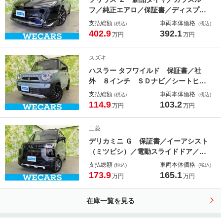
フ／純正エアロ／保証書／ディスプレ
イオーディオ＋ナビ／トヨタセーフテ
支払総額
車両本体価格
(税込)
(税込)
ィセンス／エアーシート 前席／パノ
402.9
392.1
万円
万円
ラミックビューモニター／車線逸脱防
止支援システム／シート 合皮
スズキ
ハスラー タフワイルド 保証書／社
外 ８インチ ＳＤナビ／シートヒー
ター 前席／車線逸脱防止支援システ
支払総額
車両本体価格
(税込)
(税込)
ム／シート ハーフレザー／ヘッドラ
114.9
103.2
万円
万円
ンプ ＬＥＤ／ＥＴＣ／ＥＢＤ付ＡＢ
Ｓ／横滑り防止装置／アイドリングス
三菱
トップ
デリカミニ Ｇ 保証書／イーアシスト
（ミツビシ）／電動スライドドア／シ
ートヒーター 前席／車線逸脱防止支
支払総額
車両本体価格
(税込)
(税込)
援システム／ヘッドランプ ＬＥＤ／
173.9
165.1
万円
万円
ＥＢＤ付ＡＢＳ／アイドリングストッ
プ／バックモニター／禁煙車
在庫一覧を見る