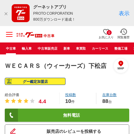
グーネットアプリ
表示
PROTO CORPORATION
800万ダウンロード達成！
0
お気に入り
閲覧履歴
中古車
輸入車
中古車販売店
新車
車買取
カーリース
整備工場
ＷＥＣＡＲＳ（ウィーカーズ）下松店
MAP
グー鑑定加盟店
総合評価
投稿数
在庫台数
10
88
4.4
件
台
無料電話
販売店のレビューを投稿する