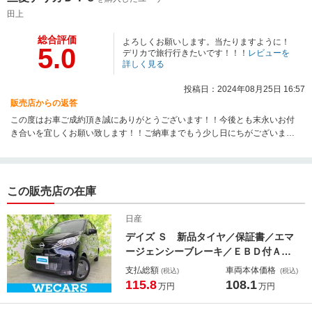
田上
総合評価
よろしくお願いします。当たりますように！
5.0
デリカで旅行行きたいです！！！
レビューを
詳しく見る
投稿日：2024年08月25日 16:57
販売店からの返答
この度はお車ご成約頂き誠にありがとうございます！！今後とも末永いお付
き合いを宜しくお願い致します！！ご納車までもう少し日にちがございます
が、ご安心してお乗り頂けるようご準備させて頂きます！どうぞ宜しくお願
い致します！
この販売店の在庫
日産
デイズ Ｓ 新品タイヤ／保証書／エマ
ージェンシーブレーキ／ＥＢＤ付ＡＢ
Ｓ／禁煙車／エアバッグ 運転席／エ
支払総額
車両本体価格
(税込)
(税込)
アバッグ 助手席／エアバッグ サイ
115.8
108.1
万円
万円
ド／衝突安全ボディ／パワーウインド
ウ／キーレスエントリー