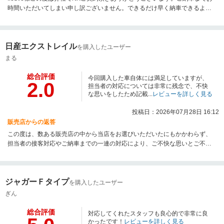
時間いただいてしまい申し訳ございません。できるだけ早く納車できるよう
努めてまいります。ご納車後もお付き合いのほどよろしくお願いいたしま
す。
日産エクストレイル
を購入したユーザー
まる
総合評価
今回購入した車自体には満足していますが、
2.0
担当者の対応については非常に残念で、不快
な思いをしたため記載...
レビューを詳しく見る
投稿日：2026年07月28日 16:12
販売店からの返答
この度は、数ある販売店の中から当店をお選びいただいたにもかかわらず、
担当者の接客対応やご納車までの一連の対応により、ご不快な思いとご不安
をお掛けしましたこと、心より深くお詫び申し上げます。保証や保険のご案
内方法、接客時の姿勢や言動、ご契約後のご説明やご連絡、ご納車日の調
整、整備状況のご案内不足、さらには納車当日の対応や最終確認の不備に至
ジャガーＦタイプ
るまで、お客様からいただいたご指摘を真摯に受け止めております。本来で
を購入したユーザー
あれば、お客様に安心してご納車の日を迎えていただくべきところ、このよ
ぎん
うな結果となりましたことを重ねてお詫び申し上げます。また、お車自体に
はご満足いただけたにもかかわらず、私どもの対応によってそのお気持ちを
総合評価
対応してくれたスタッフも良心的で非常に良
損ねてしまいましたことを大変残念に思っております。いただいたご意見は
かったです！
レビューを詳しく見る