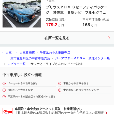
トヨタ
ュスタート
プリウスＰＨＶ Ｓセーフティパッケー
ジ 禁煙車 ９型ナビ フルセグＴ
Ｖ バックカメラ 衝突軽減ブレー
支払総額
車両本体価格
(税込)
(税込)
キ レーダークルーズコントロール
179.2
168
万円
万円
ＬＥＤヘッドライト ＥＴＣ クリア
ランスソナー ブラインドスポットモ
在庫一覧を見る
ニター レーンアシスト
中古車
中古車販売店
千葉県の中古車販売店
千葉市花見川区の中古車販売店
ジーアフターＭＥＧＡ千葉北インター店
レビュー一覧
サウナとドライブさんのレビュー詳細
中古車探しに役立つ情報
メーカーから中古車を探す
車種から中古車を探す
地域から中古車を探す
中古車探しに役立つコンテンツ
千葉県の中古車販売店を市区町村から探す
車買取・車査定はグーネット買取 営業電話なし
【日本最大級の加盟店数】約30万のデータから予想以上の高額査