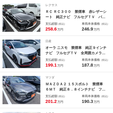
トロール 電動リアゲート メモリー
レクサス
付パワーシート シートヒーター Ｅ
ＲＣ ＲＣ３００ 禁煙車 赤レザーシ
ＴＣ
ート 純正ナビ フルセグＴＶ バッ
クカメラ アダプティブクルーズコン
支払総額
車両本体価格
(税込)
(税込)
トロール 衝突軽減ブレーキ ＬＥＤ
258.6
246.9
万円
万円
ヘッドライト パワーシート 温冷シ
ート アダプティブヘッドライト Ｅ
日産
ＴＣ２．０
オーラ ニスモ 禁煙車 純正９インチ
ナビ フルセグＴＶ 全周囲カメラ
プロパイロット ステアリングヒータ
支払総額
車両本体価格
(税込)
(税込)
ー シートヒーター ＬＥＤヘッドラ
199.1
187.8
万円
万円
イト ＥＴＣ２．０ クリアランスソ
ナー ブラインドスポットモニター
マツダ
ＭＡＺＤＡ２ １５スポルト 禁煙車
６ＭＴ 純正８．８インチナビ フル
セグＴＶ 全周囲カメラ レーダーク
支払総額
車両本体価格
(税込)
(税込)
ルーズコントロール ＬＥＤヘッドラ
201.2
190.3
万円
万円
イト ＥＴＣ クリアランスソナー
ブラインドスポットモニター プッシ