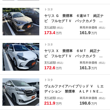
トロール 衝突軽減ブレーキ ＬＥＤ
ヘッドライト シートヒーター パワ
トヨタ
ーシート レーンアシスト ＥＴＣ
ヤリス Ｇ 禁煙車 ６速ＭＴ 純正ナ
ビ フルセグＴＶ バックカメラ ア
ダプティブクルーズコントロール 衝
支払総額
車両本体価格
(税込)
(税込)
突軽減ブレーキ レーンアシスト オ
173.4
161.9
万円
万円
ートライト オートマチックハイビー
ム 電動格納ミラー クリアランスソ
トヨタ
ナー
ヤリス Ｘ 禁煙車 ６ＭＴ 純正ナ
ビ フルセグＴＶ バックカメラ ア
ダプティブクルーズコントロール ク
支払総額
車両本体価格
(税込)
(税込)
リアランスソナー プッシュスター
172.6
161.3
万円
万円
ト Ｂｌｕｅｔｏｏｔｈ接続 オート
ライト 電動格納ミラー 横滑り防止
トヨタ
装置
ヴェルファイアハイブリッド Ｖ Ｌエ
ディション 禁煙車 ＡＬＰＩＮＥ後
席フリップダウンモニター ベージュ
支払総額
車両本体価格
(税込)
(税込)
レザーシート 両側電動スライドド
211.9
198.6
万円
万円
ア パナソニックナビ クルーズコン