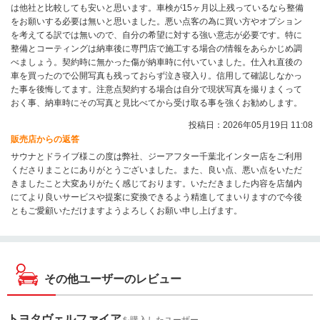
は他社と比較しても安いと思います。車検が15ヶ月以上残っているなら整備
をお願いする必要は無いと思いました。悪い点客の為に買い方やオプション
を考えてる訳では無いので、自分の希望に対する強い意志が必要です。特に
整備とコーティングは納車後に専門店で施工する場合の情報をあらかじめ調
べましょう。契約時に無かった傷が納車時に付いていました。仕入れ直後の
車を買ったので公開写真も残っておらず泣き寝入り。信用して確認しなかっ
た事を後悔してます。注意点契約する場合は自分で現状写真を撮りまくって
おく事、納車時にその写真と見比べてから受け取る事を強くお勧めします。
投稿日：2026年05月19日 11:08
販売店からの返答
サウナとドライブ様この度は弊社、ジーアフター千葉北インター店をご利用
くださりまことにありがとうございました。また、良い点、悪い点をいただ
きましたこと大変ありがたく感じております。いただきました内容を店舗内
にてより良いサービスや提案に変換できるよう精進してまいりますので今後
ともご愛顧いただけますようよろしくお願い申し上げます。
その他ユーザーのレビュー
トヨタヴェルファイア