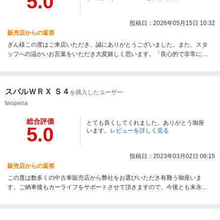
5.0
担当者だけの問題として終わらせることなく、店舗全体で共有し、接客マナ
ーの再教育、適切な商品説明、ご連絡体制の見直し、納車前の最終チェック
投稿日：2026年05月15日 10:32
体制の強化を徹底し、同様の事案が二度と発生しないよう改善に努めてまい
ります。この度は貴重なお時間を割いてご意見をお寄せいただき、誠にあり
販売店からの返答
がとうございました。また、ご期待を裏切る結果となりましたことを、改め
ぎん様この度はご来店いただき、誠にありがとうございました。また、スタ
て心よりお詫び申し上げます。
ッフへの温かいお言葉をいただき大変嬉しく思います。「良心的で非常に良
かった」とのお声は、担当スタッフにとっても大きな励みになります。今後
もお客様に安心してご利用いただけるよう、丁寧で親身な対応を心がけてま
いります。またのご来店を心よりお待ちしております。
スバルＷＲＸ Ｓ４
を購入したユーザー
twopena
総合評価
とても良くしてくれました。ありがとう御座
5.0
います。
レビューを詳しく見る
投稿日：2023年03月02日 06:15
販売店からの返答
この度は数多くの中古車販売店から弊社をお選びいただき有難う御座いま
す。ご納車後もカーライフをサポートさせて頂きますので、今後とも末永い
お付き合いの程宜しくお願いします。