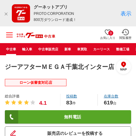
グーネットアプリ
表示
PROTO CORPORATION
800万ダウンロード達成！
0
お気に入り
閲覧履歴
中古車
輸入車
中古車販売店
新車
車買取
カーリース
整備工場
ジーアフターＭＥＧＡ千葉北インター店
MAP
ローン仮審査対応店
総合評価
投稿数
在庫台数
83
619
4.1
件
台
無料電話
販売店のレビューを投稿する