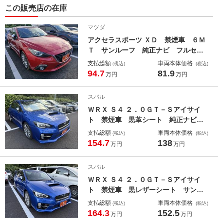
この販売店の在庫
マツダ
アクセラスポーツ ＸＤ 禁煙車 ６Ｍ
Ｔ サンルーフ 純正ナビ フルセグ
ＴＶ バックカメラ アダプティブク
支払総額
車両本体価格
(税込)
(税込)
ルーズコントロール シートヒータ
94.7
81.9
万円
万円
ー ＥＴＣ 純正１８インチＡＷ プ
ッシュスタート Ｂｌｕｅｔｏｏｔｈ
スバル
接続 電動格納ミラー
ＷＲＸ Ｓ４ ２．０ＧＴ－Ｓアイサイ
ト 禁煙車 黒革シート 純正ナビ
フルセグＴＶ 衝突軽減ブレーキ レ
支払総額
車両本体価格
(税込)
(税込)
ーダークルーズコントロール ＥＴ
154.7
138
万円
万円
Ｃ シートヒーター クリアランスソ
ナー 電動格納ドアミラー オートラ
スバル
イト パワーシート プッシュスター
ＷＲＸ Ｓ４ ２．０ＧＴ－Ｓアイサイ
ト
ト 禁煙車 黒レザーシート サンル
ーフ 純正ナビ フルセグＴＶ バッ
支払総額
車両本体価格
(税込)
(税込)
クカメラ アダプティブクルーズコン
164.3
152.5
万円
万円