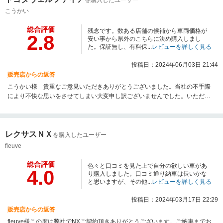
を購入したユーザー
こうかい
総合評価
残念です。数ある店舗の候補から車両価格が
2.8
安い事から県外のこちらに決め購入しまし
た。保証無し、有料保...
レビューを詳しく見る
投稿日：2024年06月03日 21:44
販売店からの返答
こうかい様 貴重なご意見いただきありがとうございました。当社の不手際
により不快な思いをさせてしまい大変申し訳ございませんでした。いただい
たご意見をしっかり受け止め社内で共有し、お客様満足度の向上に努めてま
いります。この度はご迷惑をお掛けしてしまい誠に申し訳ございませんでし
た。
レクサスＮＸ
を購入したユーザー
fleuve
総合評価
色々と口コミを見た上で自分の欲しい車があ
4.0
り購入しました。口コミ通り納車は長いかな
と思いますが、その他...
レビューを詳しく見る
投稿日：2024年03月17日 22:29
販売店からの返答
fleuve様この度は弊社でNXご契約頂きありがとうございます。ご納車までお