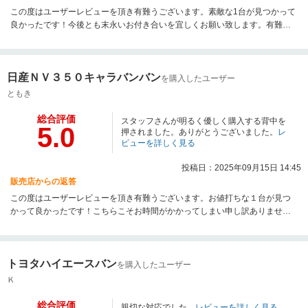
この度はユーザーレビューを頂き有難うございます。素敵な1台が見つかって
良かったです！今後とも末永いお付き合いを宜しくお願い致します。有難う
御座いました！
日産ＮＶ３５０キャラバンバン
を購入したユーザー
ともき
総合評価
スタッフさんが明るく優しく購入する背中を
5.0
押されました。ありがとうございました。
レ
ビューを詳しく見る
投稿日：2025年09月15日 14:45
販売店からの返答
この度はユーザーレビューを頂き有難うございます。お値打ちな１台が見つ
かって良かったです！こちらこそお時間がかかってしまい申し訳ありません
でした！今後とも末永いお付き合いを宜しくお願い致します。有難う御座い
ました！
トヨタハイエースバン
を購入したユーザー
Ｋ
総合評価
親切な対応でした。
レビューを詳しく見る