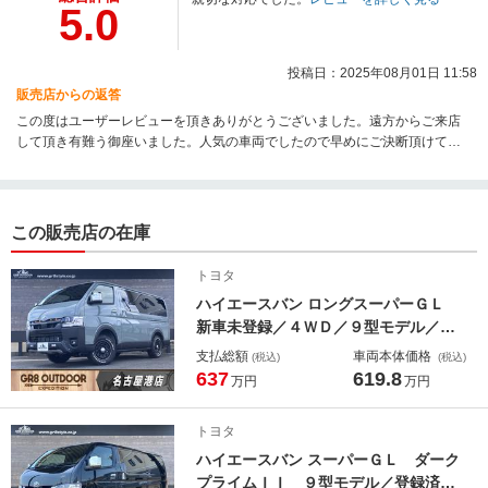
5.0
投稿日：2025年08月01日 11:58
販売店からの返答
この度はユーザーレビューを頂きありがとうございました。遠方からご来店
して頂き有難う御座いました。人気の車両でしたので早めにご決断頂けて良
かったです。ご成約頂き有難う御座いました！
この販売店の在庫
トヨタ
ハイエースバン ロングスーパーＧＬ
新車未登録／４ＷＤ／９型モデル／寒
冷地仕様／ディスプレイオーディオプ
支払総額
車両本体価格
(税込)
(税込)
ラス／パワースライドドア／デジタル
637
619.8
万円
万円
インナーミラー／パノラミックビュー
モニター／車中泊／ベッド／床張／ク
トヨタ
ラシックブラックインテリア
ハイエースバン スーパーＧＬ ダーク
プライムＩＩ ９型モデル／登録済未