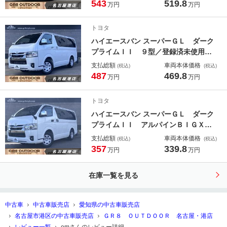
インチディスプレイオーディオプラス
543
519.8
万円
万円
／パノラミックビューモニター／デジ
タルインナーミラー／パワースライド
トヨタ
ドア／Ｂｉ－Ｂｅａｍヘッド
ハイエースバン スーパーＧＬ ダーク
プライムＩＩ ９型／登録済未使用車
／ＢｉＢｅａｍヘッド／パノラミック
支払総額
車両本体価格
(税込)
(税込)
ビューモニター／デジタルインナーミ
487
469.8
万円
万円
ラー／シートヒーター／ディスプレイ
オーディオ／シートヒーター／クルー
トヨタ
ズコントロール／両面スライドドア
ハイエースバン スーパーＧＬ ダーク
プライムＩＩ アルパインＢＩＧＸナ
ビ／パノラミックビューモニター／デ
支払総額
車両本体価格
(税込)
(税込)
ジタルインナーミラー／小窓付き両面
357
339.8
万円
万円
スライドドア／助手席エアバッグ／Ｌ
ＥＤヘッドライト／ＥＴＣ／ＡＣ１０
在庫一覧を見る
０Ｖアクセサリー／トヨタセーフティ
センス
中古車
中古車販売店
愛知県の中古車販売店
名古屋市港区の中古車販売店
ＧＲ８ ＯＵＴＤＯＯＲ 名古屋・港店