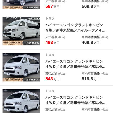
支払総額
車両本体価格
(税込)
(税込)
ージ／パワースライドドア／パノラミ
587
569.8
万円
万円
ックビューモニター／デジタルインナ
ーミラー／ディスプレイオーディオ／
トヨタ
ＴＶ／ＨＤＭＩ／助手席エアバッグ／
ハイエースワゴン グランドキャビン
シートヒーター
９型／新車未登録／ハイルーフ／４列
１０人乗り／８インチディスプレイオ
支払総額
車両本体価格
(税込)
(税込)
ーディオプラス／パノラミックビュー
493
469.8
万円
万円
モニター／デジタルインナーミラー／
パワースライドドア／Ｂｉ－Ｂｅａｍ
トヨタ
ヘッド／セーフティセンス
ハイエースワゴン グランドキャビン
４ＷＤ／９型／新車未登録／寒冷地仕
様／ハイルーフ／４列１０人乗り／８
支払総額
車両本体価格
(税込)
(税込)
インチディスプレイオーディオプラス
543
519.8
万円
万円
／パノラミックビューモニター／デジ
タルインナーミラー／パワースライド
トヨタ
ドア／Ｂｉ－Ｂｅａｍヘッド
ハイエースワゴン グランドキャビン
４ＷＤ／９型／新車未登録／寒冷地仕
様／ハイルーフ／４列１０人乗り／８
支払総額
車両本体価格
(税込)
(税込)