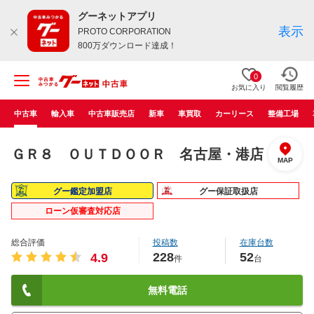
グーネットアプリ
表示
PROTO CORPORATION
800万ダウンロード達成！
0
お気に入り
閲覧履歴
中古車
輸入車
中古車販売店
新車
車買取
カーリース
整備工場
ＧＲ８ ＯＵＴＤＯＯＲ 名古屋・港店
MAP
グー鑑定加盟店
グー保証取扱店
ローン仮審査対応店
総合評価
投稿数
在庫台数
228
52
4.9
件
台
無料電話