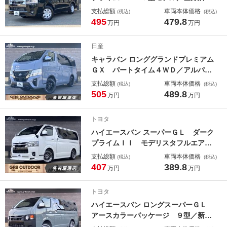
使用車／ディスプレイオーディオプラ
支払総額
車両本体価格
(税込)
(税込)
ス／パワースライドドア／デジタルイ
495
479.8
万円
万円
ンナーミラー／パノラミックビューモ
ニター／シートヒーター／ＢｉＢｅａ
日産
ｍヘッド／セーフティセンス
キャラバン ロンググランドプレミアム
ＧＸ パートタイム４ＷＤ／アルパイ
ンディスプレイオーディオ／アラウン
支払総額
車両本体価格
(税込)
(税込)
ドビューモニター／インテリジェント
505
489.8
万円
万円
ルームミラー／パワースライドドア／
フロントスポイラー／１６インチアル
トヨタ
ミホイール／ＶＬテールランプ／
ハイエースバン スーパーＧＬ ダーク
プライムＩＩ モデリスタフルエアロ
／ＲＡＹＳ１８インチアルミホイール
支払総額
車両本体価格
(税込)
(税込)
／アルパインＢＩＧＸナビ／パノラミ
407
389.8
万円
万円
ックビューモニター／デジタルインナ
ーミラー／レザー調シートカバー／ト
トヨタ
ヨタセーフティセンス／ＬＥＤヘッド
ハイエースバン ロングスーパーＧＬ
ライト
アースカラーパッケージ ９型／新車
未登録／４ＷＤ／アースカラーパッケ