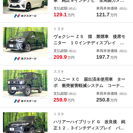
車 純正９インチナビ 全周囲カメ
ラ 電動スライドドア 衝突軽減シス
支払総額
車両本体価格
(税込)
(税込)
テム コーナーセンサー スマートキ
129.1
121.7
万円
万円
ー ＬＥＤヘッド ＥＴＣ 純正１４
インチアルミ オートライト オート
トヨタ
エアコン ＬＥＤフォグ
ヴォクシー ＺＳ 煌 禁煙車 後席モ
ニター １０インチディスプレイ バ
ックカメラ 両側電動ドア 衝突被害
支払総額
車両本体価格
(税込)
(税込)
軽減システム ＬＥＤヘッド ＥＴ
209.9
197.7
万円
万円
Ｃ クルコン 純正１６インチアル
ミ オートライト デュアルエアコ
スズキ
ン Ｂｌｕｅｔｏｏｔｈ
ジムニー ＸＣ 届出済未使用車 ター
ボ 衝突被害軽減システム コーナー
センサー スマートキー ＬＥＤヘッ
支払総額
車両本体価格
(税込)
(税込)
ド 純正１６インチアルミ 車線逸脱
259.9
250.8
万円
万円
警報 オートライト オートエアコ
ン 前席シートヒーター 盗難防止装
トヨタ
置
ハリアーハイブリッド Ｇ 改良後 純
正１２．３インチディスプレイ バッ