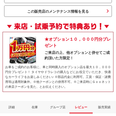
この販売店のメンテナンス情報を見る
★オプション１０，０００円分プレ
ゼント
ご来店の上、他オプションと併せてご成
約頂いた方限定！
ネット予約でキャンペーンに応募しよ
お車をご成約のお客様に、車と同時購入のオプション品を最大１０，０００
円分プレゼント！ タイヤやドラレコの購入などにお役立ていただき、快適
なカーライフをお楽しみください♪ ※部品代金に利用可。工賃・保証・諸費
用等は適用対象外。※他クーポンとの併用不可。※ご来店時にＧｏｏネット
の来店クーポンを見た、とお伝えください。
詳細
在庫
グループ店
レビュー
販売実績