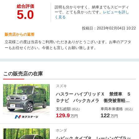
総合評価
説明も分かりやすく、納車までもスピーディ
5.0
ーで、とても良かったです。
レビューを詳し
く見る
投稿日：2023年02月04日 10:22
販売店からの返答
立花様この度は当店をご利用いただきありがとうございます。お車のアフタ
ーもお任せください。今後とも宜しくお願い致します。
この販売店の在庫
スズキ
ハスラー ハイブリッドＸ 禁煙車 Ｓ
Ｄナビ バックカメラ 衝突被害軽減
システム コーナーセンサー ドラレ
支払総額
車両本体価格
(税込)
(税込)
コ スマートキー ＬＥＤヘッド ビ
129.9
122
万円
万円
ルトインＥＴＣ 純正１５インチアル
ミ オートライト オートエアコン
ホンダ
Ｂｌｕｅｔｏｏｔｈ
シビック タイプＲ レーシングブラッ