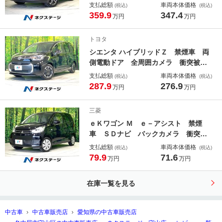
クカメラ 衝突被害軽減システム レ
支払総額
車両本体価格
(税込)
(税込)
ーダークルーズ 禁煙車 電動リアゲ
359.9
347.4
万円
万円
ート ハーフレザーシート パワーシ
ート ドラレコ コーナーセンサー
トヨタ
スマートキー ＥＴＣ
シエンタ ハイブリッドＺ 禁煙車 両
側電動ドア 全周囲カメラ 衝突被害
軽減システム コーナーセンサー ス
支払総額
車両本体価格
(税込)
(税込)
マートキー ＬＥＤヘッド ＥＴＣ
287.9
276.9
万円
万円
２．０ 車線逸脱警報 オートライ
ト オートエアコン Ｂｌｕｅｔｏｏ
三菱
ｔｈ フルセグ
ｅＫワゴン Ｍ ｅ－アシスト 禁煙
車 ＳＤナビ バックカメラ 衝突被
害軽減システム シートヒーター ア
支払総額
車両本体価格
(税込)
(税込)
イドリングストップ スマートキー
79.9
71.6
万円
万円
ＥＴＣ オートエアコン Ｂｌｕｅｔ
ｏｏｔｈ
在庫一覧を見る
中古車
中古車販売店
愛知県の中古車販売店