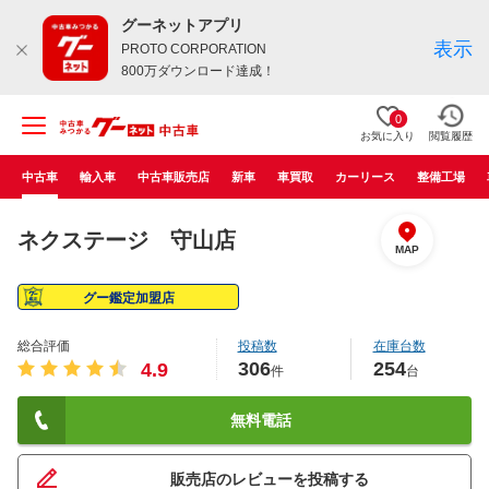
グーネットアプリ
表示
PROTO CORPORATION
800万ダウンロード達成！
0
お気に入り
閲覧履歴
中古車
輸入車
中古車販売店
新車
車買取
カーリース
整備工場
ネクステージ 守山店
MAP
グー鑑定加盟店
総合評価
投稿数
在庫台数
306
254
4.9
件
台
無料電話
販売店のレビューを投稿する