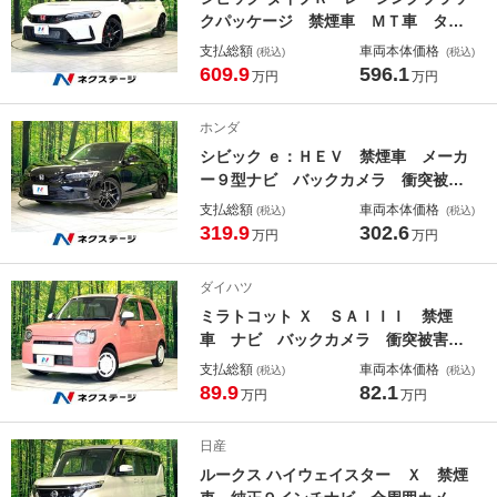
クパッケージ 禁煙車 ＭＴ車 ター
ボ エアロ バックカメラ 衝突被害
支払総額
車両本体価格
(税込)
(税込)
軽減システム コーナーセンサー 純
609.9
596.1
万円
万円
正９型ナビ ＬＥＤヘッド ＥＴＣ
２．０ 純正１９インチアルミ 車線
ホンダ
逸脱警報 オートライト デュアルエ
シビック ｅ：ＨＥＶ 禁煙車 メーカ
アコン
ー９型ナビ バックカメラ 衝突被害
軽減システム レーダークルーズ Ｂ
支払総額
車両本体価格
(税込)
(税込)
ＳＭ ハーフレザー パワーシート
319.9
302.6
万円
万円
シートヒーター ドラレコ コーナー
センサー ＬＥＤヘッド ＥＴＣ 純
ダイハツ
正１８インチ
ミラトコット Ｘ ＳＡＩＩＩ 禁煙
車 ナビ バックカメラ 衝突被害軽
減システム ドラレコ コーナーセン
支払総額
車両本体価格
(税込)
(税込)
サー スマートキー ＬＥＤヘッド
89.9
82.1
万円
万円
ＥＴＣ オートハイビーム 車線逸脱
警報 Ｂｌｕｅｔｏｏｔｈ ＣＤ Ｄ
日産
ＶＤ再生 地デジ
ルークス ハイウェイスター Ｘ 禁煙