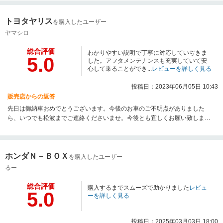
整備面でもご連絡お待ちしております。今後ともネクステージ守山店を宜し
くお願い致します。
トヨタヤリス
を購入したユーザー
ヤマシロ
総合評価
わかりやすい説明で丁寧に対応していぢきま
5.0
した。アフタメンテナンスも充実していて安
心して乗ることができ...
レビューを詳しく見る
投稿日：2023年06月05日 10:43
販売店からの返答
先日は御納車おめでとうございます。今後のお車のご不明点がありました
ら、いつでも松波までご連絡くださいませ。今後とも宜しくお願い致しま
す。
ホンダＮ－ＢＯＸ
を購入したユーザー
るー
総合評価
購入するまでスムーズで助かりました
レビュ
5.0
ーを詳しく見る
投稿日：2025年03月03日 18:00