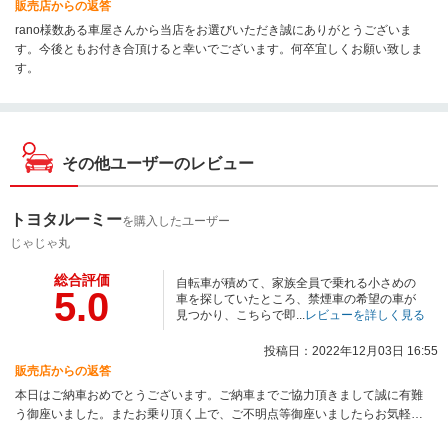
販売店からの返答
rano様数ある車屋さんから当店をお選びいただき誠にありがとうございま
す。今後ともお付き合頂けると幸いでございます。何卒宜しくお願い致しま
す。
その他ユーザーのレビュー
トヨタルーミー
を購入したユーザー
じゃじゃ丸
総合評価
自転車が積めて、家族全員で乗れる小さめの
5.0
車を探していたところ、禁煙車の希望の車が
見つかり、こちらで即...
レビューを詳しく見る
投稿日：2022年12月03日 16:55
販売店からの返答
本日はご納車おめでとうございます。ご納車までご協力頂きまして誠に有難
う御座いました。またお乗り頂く上で、ご不明点等御座いましたらお気軽に
ご連絡下さい。ネクステージは点検、オイル交換等も実施しておりますので