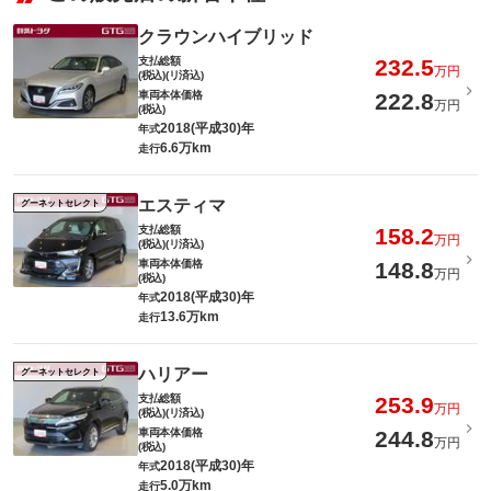
クラウンハイブリッド
支払総額
232.5
万円
(税込)(リ済込)
車両本体価格
222.8
万円
(税込)
2018(平成30)年
年式
6.6万km
走行
エスティマ
グーネットセレクト
支払総額
158.2
万円
(税込)(リ済込)
車両本体価格
148.8
万円
(税込)
2018(平成30)年
年式
13.6万km
走行
ハリアー
グーネットセレクト
支払総額
253.9
万円
(税込)(リ済込)
車両本体価格
244.8
万円
(税込)
2018(平成30)年
年式
5.0万km
走行