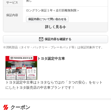
無し
サービス
ロングラン保証１年＜走行距離無制限＞
保証内容
保証内容について問い合わせる
詳しく見る
保証項目
-
修理回数
-
保証内容を確認する
※消耗部品（タイヤ・バッテリー・ブレーキパッド等）は保証対象外です。
上限金額
-
トヨタ認定中古車
免責金
無し
保証修理
-
受付先
整備付 法定12ヶ月または法定24ヶ月点検整備付
トヨタ認定中古車はトヨタならではの「３つの安心」をセット
法定整備
※車検なし・車検整備付の場合は法定24ヶ月点検整備付
※商用車は6ヶ月または12ヶ月点検整備付
にしたトヨタ販売店の中古車ブランドです！
１２ヶ月点検（エンジンオイル、エレメント、ワイパーゴ
法定整備
ム交換、バッテリー点検など込）を、当社負担で整備させ
について
て頂きます。
クーポン