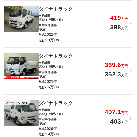
ダイナトラック
支払総額
419
万円
(税込)(リ済込・追)
車両本体価格
398
万円
(税込)
2021年
年式
8.9万km
走行
ダイナトラック
支払総額
369.6
万円
(税込)(リ済込・追)
車両本体価格
362.3
万円
(税込)
2021年
年式
2.6万km
走行
ダイナトラック
グーネットセレクト
支払総額
407.1
万円
(税込)(リ済込・追)
車両本体価格
403
万円
(税込)
2020年
年式
5.9万km
走行