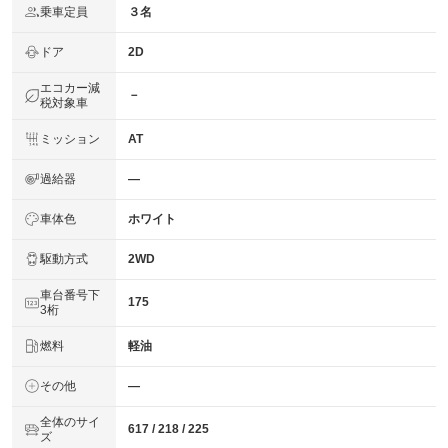
乗車定員
３名
ドア
2D
エコカー減
－
税対象車
ミッション
AT
過給器
―
車体色
ホワイト
駆動方式
2WD
車台番号下
175
3桁
燃料
軽油
その他
―
全体のサイ
617 / 218 / 225
ズ