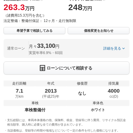
263.3
248
万円
万円
（諸費用15.3万円を含む）
法定整備：
整備付
保証：
12ヶ月・走行無制限
希望予算で相談してみる
価格変更をお知らせ
33,100
月々
円
通常ローン
詳細を見る
実質年率6.9%・60回
ローンについて相談する
走行距離
年式
修復歴
排気量
7.1
2013
4000
なし
万km
(平成25)年
cc(D)
車検
車体色
車検整備付
ホワイト
支払総額には、車両本体価格の他、保険料、税金、登録等に伴う費用、リサイクル預託金
相当額等、購入時に必要な全ての費用が含まれています。
当該価格は、登録等の時期や地域などについて一定の条件を付した価格になります。