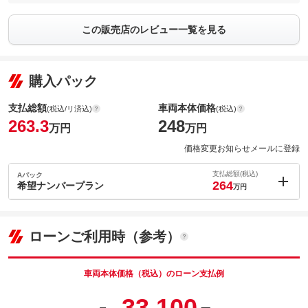
この販売店のレビュー一覧を見る
購入パック
支払総額
車両本体価格
(税込/リ済込)
(税込)
263.3
248
万円
万円
価格変更お知らせメールに登録
支払総額(税込)
Aパック
264
希望ナンバープラン
万円
内：オプシ
0.7
ョン価格
万円
(税込)
ローンご利用時（参考）
車両本体価
248
万円
格
車両本体価格（税込）のローン支払例
33,100