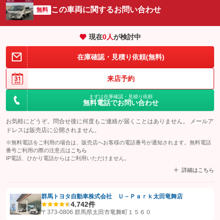
この車両に関するお問い合わせ
無料
現在
0
人
が検討中
在庫確認・見積り依頼(無料)
来店予約
まずは在庫確認・見積り依頼
無料電話でお問い合わせ
お気軽にどうぞ。問合せ後に何度もご連絡が届くことはありません。 メールア
ドレスは販売店に公開されません。
※無料電話をご利用の場合は、販売店へお客様の電話番号が通知されます。無料電話
番号ご利用の際の注意点は
こちら
IP電話、ひかり電話からはご利用いただけません。
詳細はこちら
群馬トヨタ自動車株式会社 Ｕ－Ｐａｒｋ太田竜舞店
4.7
42件
【STEP1】
認証画面でグーネットを友だち追加してから「許可する」ボタンを押
〒373-0806 群馬県太田市竜舞町１５６０
します