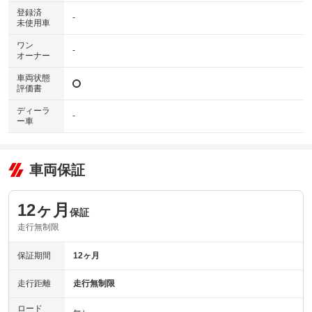
登録済
-
未使用車
ワン
-
オーナー
車両状態
評価書
ディーラ
-
ー車
車両保証
12ヶ月
保証
走行無制限
保証期間
12ヶ月
走行距離
走行無制限
ロード