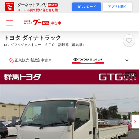
グーネットアプリ
RENEW
ダウンロード
アプリを開く
メアド不要で問い合わせ可能
トヨタ ダイナトラック
ロングフルジャストロー ＥＴＣ 記録簿（群馬県）
正規販売店認定中古車
1
/34