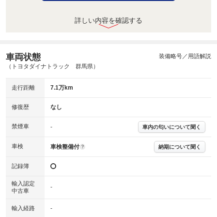
詳しい内容を確認する
車両状態
装備略号／用語解説
（トヨタダイナトラック 群馬県）
走行距離
7.1万km
修復歴
なし
禁煙車
-
車内の匂いについて聞く
車検
車検整備付
納期について聞く
?
記録簿
輸入認定
-
中古車
輸入経路
-