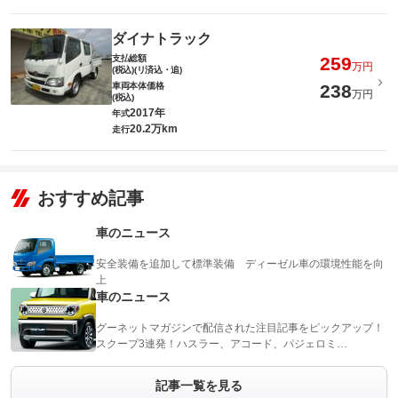
ダイナトラック
支払総額
259
万円
(税込)(リ済込・追)
車両本体価格
238
万円
(税込)
2017年
年式
20.2万km
走行
おすすめ記事
車のニュース
安全装備を追加して標準装備 ディーゼル車の環境性能を向
上
車のニュース
グーネットマガジンで配信された注目記事をピックアップ！
スクープ3連発！ハスラー、アコード、パジェロミ…
記事一覧を見る