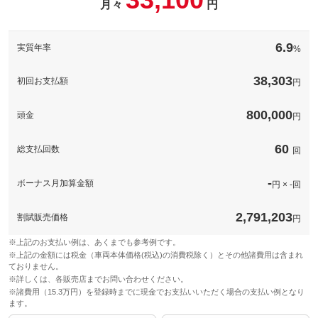
月々
円
パック内容
希望ナンバーを取得するパックです。お好きな数字・思い出の数
字をお客様の愛車にも！※一部取得出来ないナンバーもございま
6.9
実質年率
%
す。※人気の数字等は、抽選になることがございます。ご了承く
ださい。
38,303
初回お支払額
円
備考
－
800,000
頭金
円
このパックの見積もり依頼（無料）
60
総支払回数
回
-
ボーナス月加算金額
円 × -回
2,791,203
割賦販売価格
円
※上記のお支払い例は、あくまでも参考例です。
※上記の金額には税金（車両本体価格(税込)の消費税除く）とその他諸費用は含まれ
ておりません。
※詳しくは、各販売店までお問い合わせください。
※諸費用（15.3万円）を登録時までに現金でお支払いいただく場合の支払い例となり
ます。