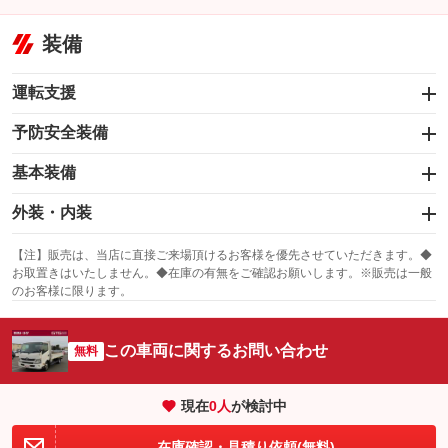
装備
運転支援
予防安全装備
オートクルーズコントロール
基本装備
衝突被害軽減システム
エアバッグ：運転席
ハンドル操作サポート
外装・内装
：装備あり
レーンアシスト
スライドドア
カーナビ
：装備なし
：装備なし
【注】販売は、当店に直接ご来場頂けるお客様を優先させていただきます。◆
横滑り防止装置
お取置きはいたしません。◆在庫の有無をご確認お願いします。※販売は一般
サンルーフ
ABS
TV
：装備なし
：装備あり
自動駐車システム
：装備なし
のお客様に限ります。
エアコン
Wエアコン
オーディオ
：装備あり
：装備なし
：装備なし
衝突安全ボディ
リフトアップ
駐車支援システム
パワーステアリング
この車両に関するお問い合わせ
無料
ビジュアル
：装備なし
：装備あり
：装備なし
パークアシスト
ダウンヒルアシストコントロール
アルミホイール
障害物お知らせ機能
：装備なし
：装備なし
現在
0
人
が検討中
クリアランスソナー
パワーウィンドウ
盗難防止システム
革シート
ハーフレザーシート
：装備あり
：装備なし
：装備なし
：装備なし
在庫確認・見積り依頼(無料)