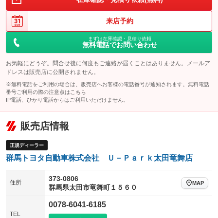
アイドリングストップ
ドライブレコーダー
キーレス
自動ライト
LEDヘッドランプ
：装備あり
：装備なし
：装備なし
：装備なし
オートライト
USB入力端子
Bluetooth接続
来店予約
HID(キセノンライト)
ポータブルナビ
：装備なし
：装備なし
：装備なし
：装備なし
100V電源
クリーンディーゼル
バックカメラ
自動ハイビーム
ETC
まずは在庫確認・見積り依頼
：装備なし
：装備なし
：装備なし
：装備あり
無料電話でお問い合わせ
オートマチックハイビーム
センターデフロック
エアロ
スマートキー
：装備なし
：装備なし
：装備なし
お気軽にどうぞ。問合せ後に何度もご連絡が届くことはありません。メールア
レンタカーアップ
展示・試乗車
ドレスは販売店に公開されません。
ローダウン
ランフラットタイヤ
：装備なし
：装備なし
：装備なし
：装備なし
頸部衝撃緩和ヘッドレスト
※無料電話をご利用の場合は、販売店へお客様の電話番号が通知されます。無料電話
電動格納ミラー
パワーシート
3列シート
：装備なし
番号ご利用の際の注意点は
こちら
：装備なし
：装備なし
IP電話、ひかり電話からはご利用いただけません。
装備略号／用語解説
ベンチシート
フルフラットシート
：装備なし
：装備なし
ペダル踏み間違い時加速抑制装置
販売店情報
チップアップシート
オットマン
：装備なし
：装備なし
電動格納サードシート
シートヒーター
：装備なし
：装備なし
正規ディーラー
群馬トヨタ自動車株式会社 Ｕ－Ｐａｒｋ太田竜舞店
ウォークスルー
後席モニター
：装備なし
：装備なし
電動リアゲート
フロントカメラ
373-0806
：装備なし
：装備なし
住所
MAP
群馬県太田市竜舞町１５６０
シートエアコン
全周囲カメラ
：装備なし
：装備なし
0078-6041-6185
サイドカメラ
ルーフレール
：装備なし
：装備なし
TEL