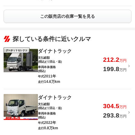
この販売店の在庫一覧を見る
探している条件に近いクルマ
ダイナトラック
グーネットセレクト
支払総額
212.2
万円
(税込)(リ済込・追)
車両本体価格
199.8
万円
(税込)
2011年
年式
14.6万km
走行
ダイナトラック
支払総額
304.5
万円
(税込)(リ済込・追)
車両本体価格
293.8
万円
(税込)
2022年
年式
0.8万km
走行