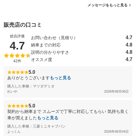
メッセージをもっと見る
販売店の口コミ
総合評価
4.7
お問い合わせ（見積り）
（5点満点中）
4.7
4.8
納車までの対応
4.8
説明の分かりやすさ
4.7
オススメ度
42件
5.0
ありがとうございます
もっと見る
購入した車種：マツダデミオ
れいや
2026年08月06日
5.0
契約から納車まで スムーズで丁寧に対応してもらい 気持ち良く
車が買えました
もっと見る
購入した車種：三菱ミニキャブバン
よっくん
2026年08月04日