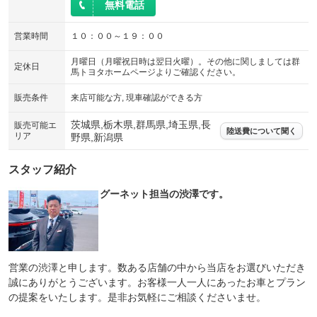
無料電話
エアサスペンション
ヘッドライトウォッシャー
：装備なし
：装備なし
営業時間
１０：００～１９：００
装備略号／用語解説
月曜日（月曜祝日時は翌日火曜）。その他に関しましては群
定休日
馬トヨタホームページよりご確認ください。
販売条件
来店可能な方, 現車確認ができる方
茨城県,栃木県,群馬県,埼玉県,長
販売可能エ
陸送費について聞く
リア
野県,新潟県
スタッフ紹介
グーネット担当の渋澤です。
営業の渋澤と申します。数ある店舗の中から当店をお選びいただき
誠にありがとうございます。お客様一人一人にあったお車とプラン
の提案をいたします。是非お気軽にご相談くださいませ。