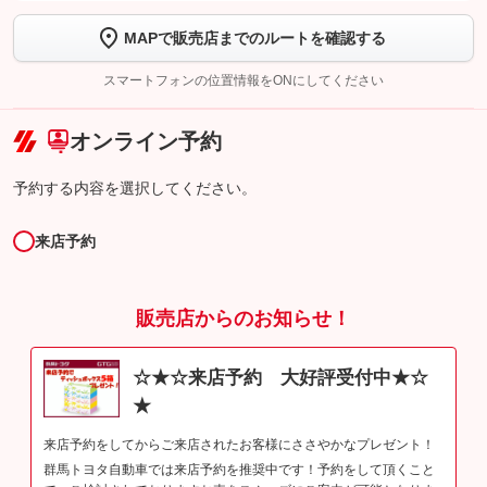
MAPで販売店までのルートを確認する
【STEP2】
トーク画面で
ボタンをタップして問い合わせを
完了してください。
スマートフォンの位置情報をONにしてください
こちら
オンライン予約
予約する内容を選択してください。
来店予約
販売店からのお知らせ！
☆★☆来店予約 大好評受付中★☆
★
来店予約をしてからご来店されたお客様にささやかなプレゼント！
群馬トヨタ自動車では来店予約を推奨中です！予約をして頂くこと