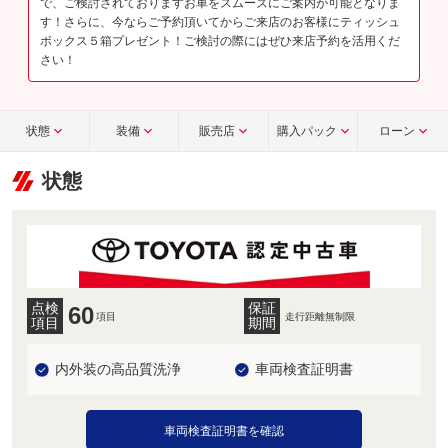
で、ご検討されておりますお車をスムーズにご案内が可能となりま
す！さらに、今ならご予約頂いてからご来店のお客様にティッシュ
ボックス５箱プレゼント！ご検討の際にはぜひ来店予約を活用くだ
さい！
状態
装備
販売店
購入パック
ローン
状態
点検
保証
60
項目
走行距離無制限
項目
期間
内外装の高品質洗浄
車両検査証明書
車両検査証明書を確認