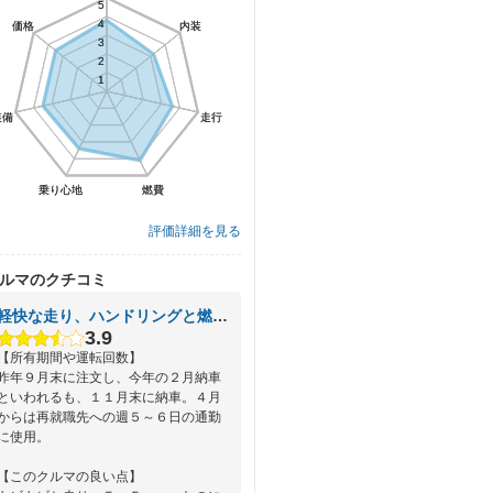
5
5
4
4
価格
価格
内装
内装
3
3
2
2
1
1
装備
装備
走行
走行
乗り心地
乗り心地
燃費
燃費
評価詳細を見る
ルマのクチコミ
軽快な走り、ハンドリングと燃費の良さ
3.9
【所有期間や運転回数】
昨年９月末に注文し、今年の２月納車
といわれるも、１１月末に納車。４月
からは再就職先への週５～６日の通勤
に使用。
【このクルマの良い点】