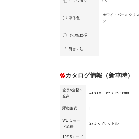
ミッション
CVT
ホワイトパールクリ
車体色
ン
その他仕様
－
荷台寸法
－
カタログ情報（新車時）
全長×全幅×
4180 x 1765 x 1590mm
全高
駆動形式
FF
WLTCモー
27.8 km/リットル
ド燃費
10/15モード