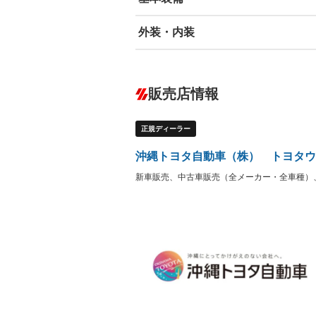
外装・内装
エアバッグ：運転席/助手席/サイド
ABS
エアコン
カーナビ：メモリーナビ他
ダウンヒルアシストコントロール
－
販売店情報
オーディオ：ミュージックプレイヤー接
盗難防止システム
アイドリ
－
ヘッドライトウォッシャ
革シート
－
－
正規ディーラー
ー
Bluetooth接続
100V電源
－
LEDヘッドランプ
HID(キ
－
沖縄トヨタ自動車（株） トヨタウ
レンタカーアップ
展示・試
－
－
新車販売、中古車販売（全メーカー・全車種）
ETC
エアロ
ランフラットタイヤ
パワーシ
－
フルフラットシート
チップア
－
－
シートヒーター
ウォーク
－
－
フロントカメラ
シートエ
－
－
ルーフレール
エアサス
－
－