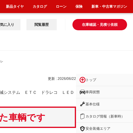
新品タイヤ
カタログ
ローン
保険
新車・中古車マガジン
気に入り
閲覧履歴
在庫確認・見積り依頼
ラレ
更新 : 2026/06/22
トップ
車両状態
減システム ＥＴＣ ドラレコ ＬＥＤ
基本仕様
いた車輌です
カタログ情報（新車時）
安全装備エリア