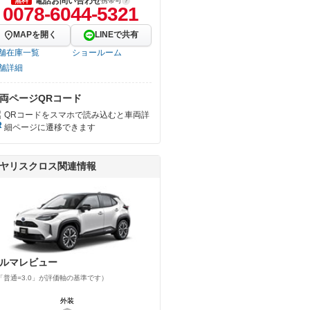
電話お問い合わせ
無料
携帯可
0078-6044-5321
MAPを開く
LINEで共有
舗在庫一覧
ショールーム
舗詳細
両ページQRコード
QRコードをスマホで読み込むと車両詳
細ページに遷移できます
ヤリスクロス関連情報
ルマレビュー
「普通=3.0」が評価軸の基準です）
外装
外装