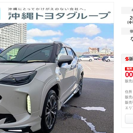
2
(令
無料
00
販売
住所
販売
販売
エリ