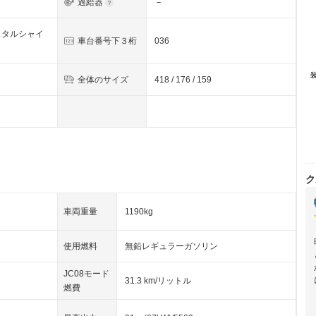
過給器
－
スタルシャイ
車台番号下３桁
036
全体のサイズ
418 / 176 / 159
ク
車両重量
1190kg
使用燃料
無鉛レギュラーガソリン
JC08モード
31.3 km/リットル
燃費