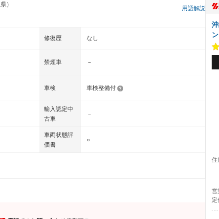
縄県）
用語解説
沖
ン
修復歴
なし
禁煙車
－
車検
車検整備付
輸入認定中
－
古車
車両状態評
○
価書
住
営
定