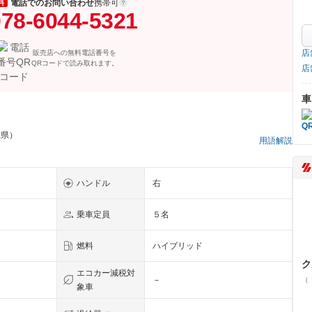
電話でのお問い合わせ
携帯可
料
78-6044-5321
店
販売店への無料電話番号を
QRコードで読み取れます。
店
車
縄県）
用語解説
ハンドル
右
乗車定員
５名
燃料
ハイブリッド
ク
エコカー減税対
－
（
象車