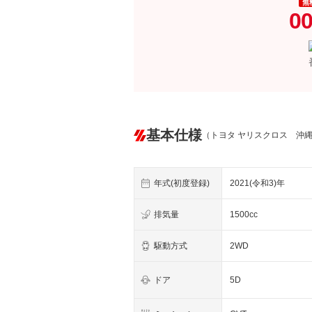
無
00
基本仕様
（トヨタ ヤリスクロス 沖
年式(初度登録)
2021(令和3)年
排気量
1500cc
駆動方式
2WD
ドア
5D