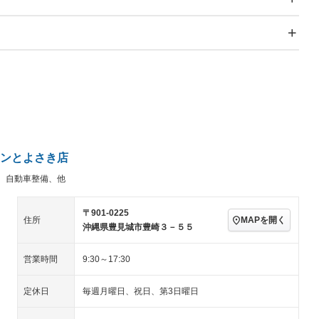
スライドドア
サンルーフ
－
－
Wエアコン
リフトアップ
－
－
TV：フルセグ
パワーステアリング
パワーウィンドウ
アルミホイール：アルミ
続可
－ビジュアル
－
ホイール
ングストップ
ドライブレコーダー
USB入力端子
－
ハーフレザーシート
キーレス
－
クリーンディーゼル
センターデフロック
－
－
セノンライト)
ポータブルナビ
バックカメラ
－
ンとよさき店
乗車
電動格納ミラー
－
、自動車整備、他
スマートキー
ローダウン
－
装備略号／用語解説
ート
3列シート
ベンチシート
－
－
〒901-0225
MAPを開く
住所
沖縄県豊見城市豊崎３－５５
ップシート
オットマン
電動格納サードシート
－
－
スルー
後席モニター
電動リアゲート
－
－
営業時間
9:30～17:30
アコン
全周囲カメラ
サイドカメラ
－
－
定休日
毎週月曜日、祝日、第3日曜日
ペンション