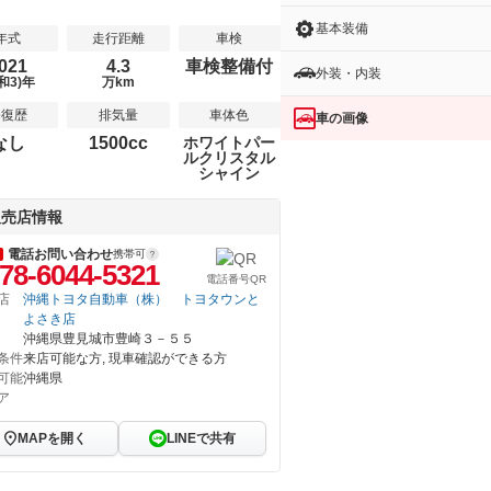
基本装備
年式
走行距離
車検
021
4.3
車検整備付
外装・内装
和3)年
万km
修復歴
排気量
車体色
車の画像
なし
1500cc
ホワイトパー
ルクリスタル
シャイン
販売店情報
電話お問い合わせ
携帯可
78-6044-5321
電話番号QR
店
沖縄トヨタ自動車（株） トヨタウンと
よさき店
沖縄県豊見城市豊崎３－５５
条件
来店可能な方, 現車確認ができる方
可能
沖縄県
ア
MAPを開く
LINEで共有