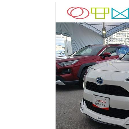
マガジン
車カタログ
自動車ローン
保険
レビュー
価格相場
教習所
用語集