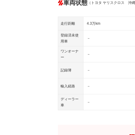
車両状態
（トヨタ ヤリスクロス 沖
走行距離
4.3万km
登録済未使
－
用車
ワンオーナ
－
ー
記録簿
－
輸入経路
－
ディーラー
－
車