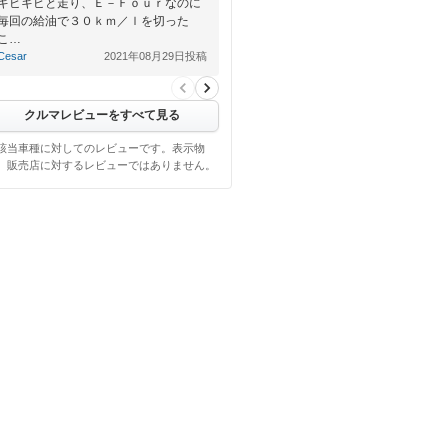
キビキビと走り、Ｅ－Ｆｏｕｒなのに
毎回の給油で３０ｋｍ／ｌを切った
こ…
Cesar
2021年08月29日投稿
クルマレビューをすべて見る
該当車種に対してのレビューです。表示物
、販売店に対するレビューではありません。