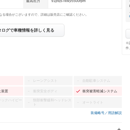
最高出力
91ps(67kW)/5500rpm
なる場合がございますので、詳細は販売店にご確認ください。
タログで車種情報を詳しく見る
※
件
レーンアシスト
自動駐車システム
－
－
止装置
衝突安全ボディ
衝突被害軽減システム
－
チックハイビー
頸部衝撃緩和ヘッドレス
オートライト
－
－
ト
装備略号／用語解説