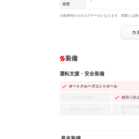
－
燃費
※新車時のカタログデータとなります。実際とは異
カ
装備
運転支援・安全装備
オートクルーズコントロール
パークアシスト
横滑り防
－
オートマ
クリアランスソナー
－
－
ム
基本装備