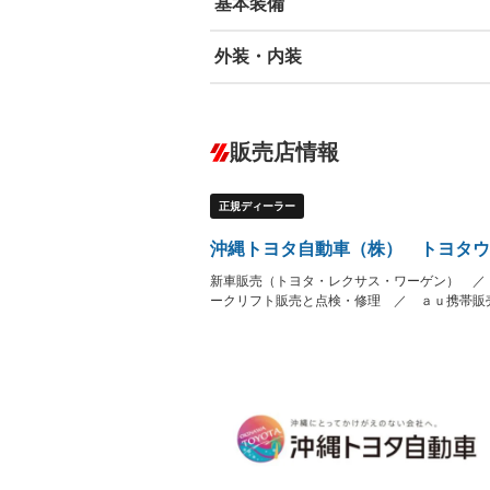
基本装備
外装・内装
エアバッグ：運転席/助手席
ABS
エアコン
カーナビ：メモリーナビ他
ダウンヒルアシストコントロール
－
販売店情報
オーディオ：CDまたはCDチェンジャー
プレイヤー接続可
盗難防止システム
アイドリ
ヘッドライトウォッシャ
革シート
－
－
正規ディーラー
ー
Bluetooth接続
100V電源
－
－
LEDヘッドランプ
HID(キ
－
沖縄トヨタ自動車（株） トヨタウ
レンタカーアップ
展示・試
－
－
新車販売（トヨタ・レクサス・ワーゲン） ／
ETC
エアロ
－
ークリフト販売と点検・修理 ／ ａｕ携帯販
ランフラットタイヤ
パワーシ
－
－
フルフラットシート
チップア
－
－
シートヒーター
ウォーク
－
フロントカメラ
シートエ
－
－
ルーフレール
エアサス
－
－