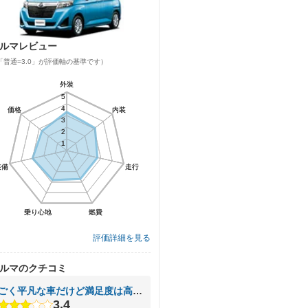
ルマレビュー
「普通=3.0」が評価軸の基準です）
外装
外装
5
5
4
4
価格
価格
内装
内装
3
3
2
2
1
1
装備
装備
走行
走行
乗り心地
乗り心地
燃費
燃費
評価詳細を見る
ルマのクチコミ
ごく平凡な車だけど満足度は高いです
3.4