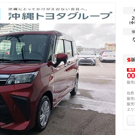
2
(令
無料
00
販売
住所
販売
販売
エリ