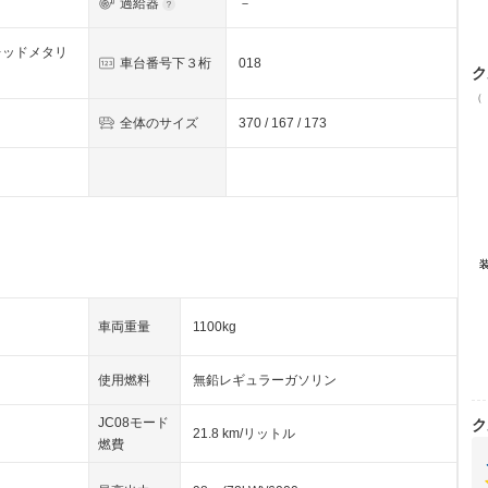
過給器
－
レッドメタリ
車台番号下３桁
018
ク
（
全体のサイズ
370 / 167 / 173
車両重量
1100kg
使用燃料
無鉛レギュラーガソリン
JC08モード
ク
21.8 km/リットル
燃費