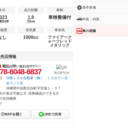
基本装備
年式
走行距離
車検
023
1.8
車検整備付
外装・内装
和5)年
万km
修復歴
排気量
車体色
車の画像
なし
1000cc
ファイアーク
ォーツレッド
メタリック
販売店情報
電話お問い合わせ
携帯可
78-6048-6837
電話番号QR
店
沖縄トヨタ自動車（株） トヨタウン北
谷ランド店
沖縄県中頭郡北谷町字宮城１－３７
条件
来店可能な方, 現車確認ができる方
可能
沖縄県
ア
MAPを開く
LINEで共有