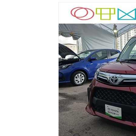
マガジン
車カタログ
自動車ローン
保険
レビュー
価格相場
教習所
用語集