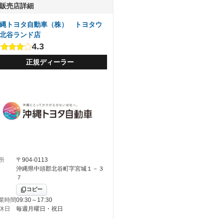
販売店詳細
縄トヨタ自動車（株） トヨタウ
北谷ランド店
4.3
正規ディーラー
所
〒904-0113
沖縄県中頭郡北谷町字宮城１－３
７
コピー
業時間
09:30～17:30
休日
毎週月曜日・祝日