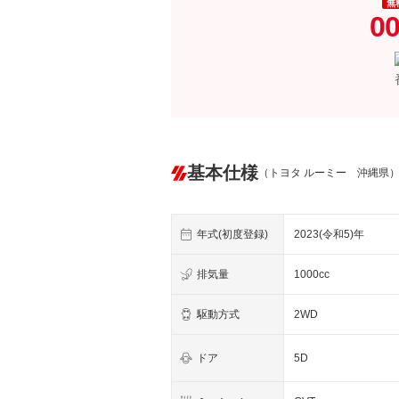
無
00
基本仕様
（トヨタ ルーミー 沖縄県
年式(初度登録)
2023(令和5)年
排気量
1000cc
駆動方式
2WD
ドア
5D