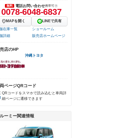
電話お問い合わせ
無料
携帯可
0078-6048-6837
MAPを開く
LINEで共有
舗在庫一覧
ショールーム
舗詳細
販売店ホームページ
売店のHP
沖縄トヨタ
両ページQRコード
QRコードをスマホで読み込むと車両詳
細ページに遷移できます
ルーミー関連情報