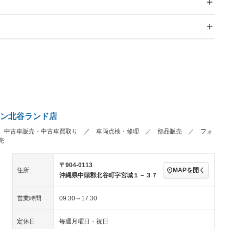
スライドドア：両面電動
サンルーフ
－
Wエアコン
リフトアップ
－
－
TV：フルセグ
パワーステアリング
パワーウィンドウ
／ミュージック
ビジュアル：-／DVD再
アルミホイール
－
生
ングストップ
ドライブレコーダー
USB入力端子
－
－
ハーフレザーシート
キーレス
－
クリーンディーゼル
センターデフロック
－
－
セノンライト)
ポータブルナビ
バックカメラ
－
ン北谷ランド店
乗車
電動格納ミラー
－
 中古車販売・中古車買取り ／ 車両点検・修理 ／ 部品販売 ／ フォ
スマートキー
ローダウン
－
売
装備略号／用語解説
ート
3列シート
ベンチシート
－
－
〒904-0113
ップシート
オットマン
電動格納サードシート
－
－
MAPを開く
住所
沖縄県中頭郡北谷町字宮城１－３７
スルー
後席モニター
電動リアゲート
－
－
営業時間
09:30～17:30
アコン
全周囲カメラ
サイドカメラ
－
－
定休日
毎週月曜日・祝日
ペンション