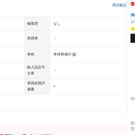
）
用語解説
沖
ン
修復歴
なし
禁煙車
－
車検
車検整備付
輸入認定中
－
古車
車両状態評
○
価書
住
営
定