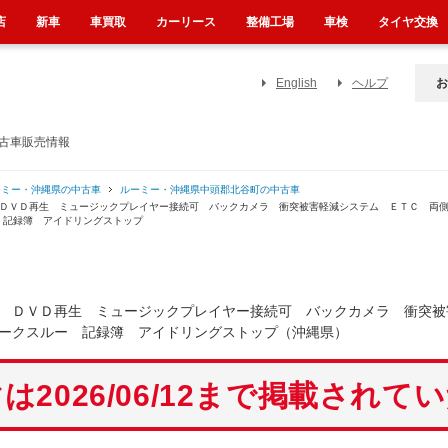
店
新車
車買取
カーリース
整備工場
車検
タイヤ交換
English
ヘルプ
お
中古車販売情報
ーミー・沖縄県の中古車
ルーミー・沖縄県中頭郡北谷町の中古車
 ＤＶＤ再生 ミュージックプレイヤー接続可 バックカメラ 衝突被害軽減システム ＥＴＣ 両
 記録簿 アイドリングストップ
 ＤＶＤ再生 ミュージックプレイヤー接続可 バックカメラ 衝突被
ークスルー 記録簿 アイドリングストップ（沖縄県）
は2026/06/12まで掲載されて