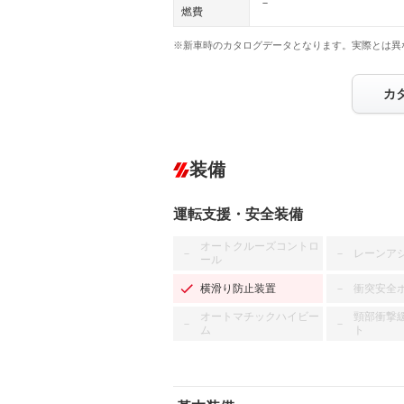
－
燃費
※新車時のカタログデータとなります。実際とは異
カ
装備
運転支援・安全装備
オートクルーズコントロ
レーンア
－
－
ール
横滑り防止装置
衝突安全
－
オートマチックハイビー
頸部衝撃
－
－
ム
ト