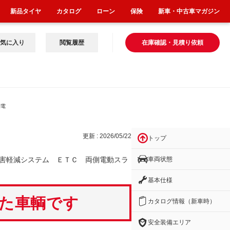
新品タイヤ
カタログ
ローン
保険
新車・中古車マガジン
気に入り
閲覧履歴
在庫確認・見積り依頼
側電
更新 : 2026/05/22
トップ
車両状態
害軽減システム ＥＴＣ 両側電動スラ
基本仕様
いた車輌です
カタログ情報（新車時）
安全装備エリア