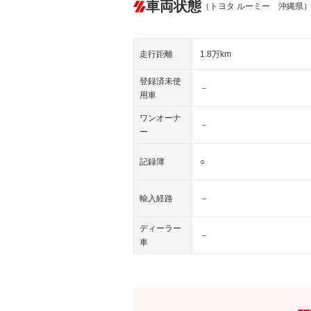
車両状態
（トヨタ ルーミー 沖縄県
走行距離
1.8万km
登録済未使
－
用車
ワンオーナ
－
ー
記録簿
○
輸入経路
－
ディーラー
－
車