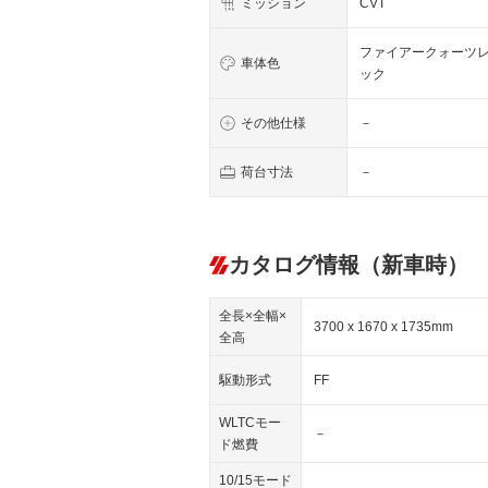
ミッション
CVT
ファイアークォーツ
車体色
ック
その他仕様
－
荷台寸法
－
カタログ情報（新車時）
全長×全幅×
3700 x 1670 x 1735mm
全高
駆動形式
FF
WLTCモー
－
ド燃費
10/15モード