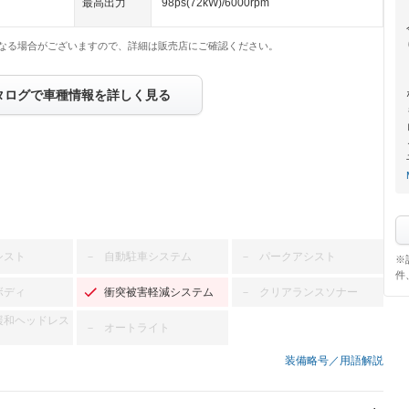
最高出力
98ps(72kW)/6000rpm
なる場合がございますので、詳細は販売店にご確認ください。
タログで車種情報を詳しく見る
シスト
自動駐車システム
パークアシスト
－
－
※
件
ボディ
衝突被害軽減システム
クリアランスソナー
－
緩和ヘッドレス
オートライト
－
装備略号／用語解説