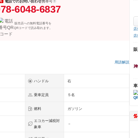
電話でのお問い合わせ
携帯可
料
78-6048-6837
販売店への無料電話番号を
QRコードで読み取れます。
店
店
販
）
用語解説
ハンドル
右
車
乗車定員
５名
燃料
ガソリン
エコカー減税対
－
象車