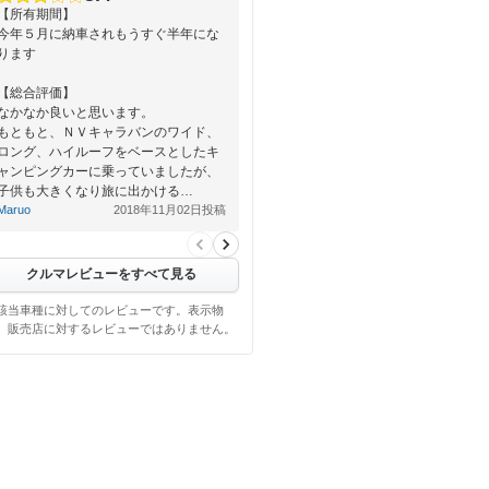
【所有期間】
今年５月に納車されもうすぐ半年にな
ります
【総合評価】
なかなか良いと思います。
もともと、ＮＶキャラバンのワイド、
ロング、ハイルーフをベースとしたキ
ャンピングカーに乗っていましたが、
子供も大きくなり旅に出かける…
Maruo
2018年11月02日投稿
クルマレビューをすべて見る
該当車種に対してのレビューです。表示物
、販売店に対するレビューではありません。