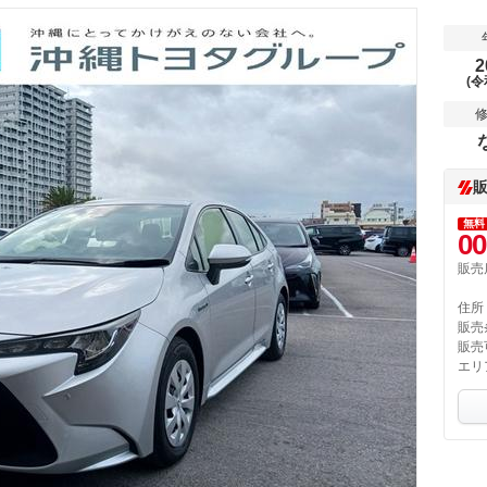
2
(令
無料
00
販売
住所
販売
販売
エリ