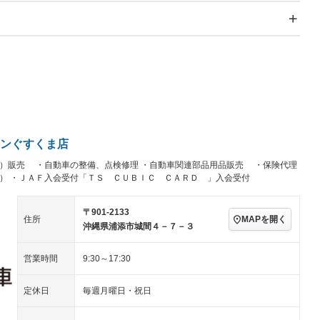
スライドドア
サンルーフ
－
－
Wエアコン
リフトアップ
－
－
TV
－
パワーステアリング
パワーウィンドウ
続可
－ビジュアル
アルミホイール
－
－
ングストップ
ドライブレコーダー
USB入力端子
－
－
ハーフレザーシート
キーレス
－
クリーンディーゼル
センターデフロック
－
－
セノンライト)
ポータブルナビ
バックカメラ
－
ンぐすくま店
乗車
電動格納ミラー
－
スマートキー
ローダウン
－
）販売 ・自動車の整備、点検修理 ・自動車関連部品用品販売 ・保険代理
ど） ・ＪＡＦ入会受付「ＴＳ ＣＵＢＩＣ ＣＡＲＤ 」入会受付
装備略号／用語解説
ート
3列シート
ベンチシート
－
－
〒901-2133
ップシート
オットマン
電動格納サードシート
－
－
MAPを開く
住所
沖縄県浦添市城間４－７－３
スルー
後席モニター
電動リアゲート
－
－
営業時間
9:30～17:30
アコン
全周囲カメラ
サイドカメラ
－
－
定休日
毎週月曜日・祝日
ペンション