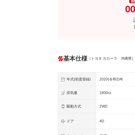
無
00
基本仕様
（トヨタ カローラ 沖縄県
年式(初度登録)
2020(令和2)年
排気量
1800cc
駆動方式
2WD
ドア
4D