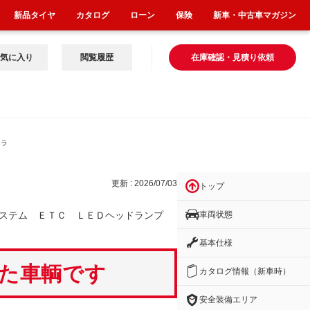
新品タイヤ
カタログ
ローン
保険
新車・中古車マガジン
気に入り
閲覧履歴
在庫確認・見積り依頼
ドラ
更新 : 2026/07/03
トップ
車両状態
システム ＥＴＣ ＬＥＤヘッドランプ
基本仕様
いた車輌です
カタログ情報（新車時）
安全装備エリア