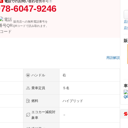
電話でのお問い合わせ
携帯可
料
78-6047-9246
店
販売店への無料電話番号を
QRコードで読み取れます。
店
販
）
用語解説
ハンドル
右
車
乗車定員
５名
燃料
ハイブリッド
エコカー減税対
－
象車