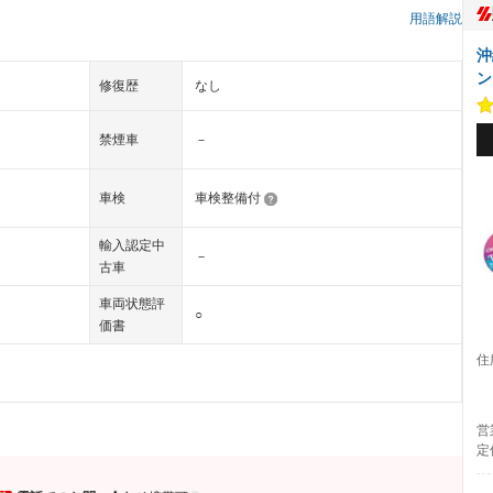
）
用語解説
沖
ン
修復歴
なし
禁煙車
－
車検
車検整備付
輸入認定中
－
古車
車両状態評
○
価書
住
営
定