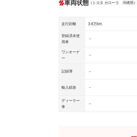
車両状態
（トヨタ カローラ 沖縄県
走行距離
3.8万km
登録済未使
－
用車
ワンオーナ
－
ー
記録簿
－
輸入経路
－
ディーラー
－
車