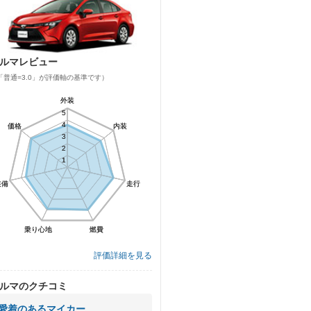
ルマレビュー
「普通=3.0」が評価軸の基準です）
外装
外装
5
5
4
4
価格
価格
内装
内装
3
3
2
2
1
1
装備
装備
走行
走行
乗り心地
乗り心地
燃費
燃費
評価詳細を見る
ルマのクチコミ
愛着のあるマイカー