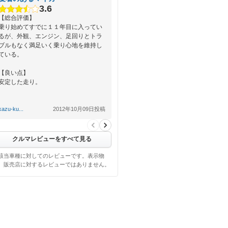
3.6
【総合評価】
乗り始めてすでに１１年目に入ってい
るが、外観、エンジン、足回りとトラ
ブルもなく満足いく乗り心地を維持し
ている。
【良い点】
安定した走り。
【悪い点】
kazu-ku...
2012年10月09日投稿
特になし。
クルマレビューをすべて見る
該当車種に対してのレビューです。表示物
、販売店に対するレビューではありません。