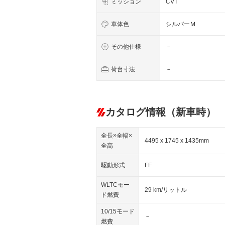
ミッション
CVT
車体色
シルバーＭ
その他仕様
－
荷台寸法
－
カタログ情報（新車時）
全長×全幅×
4495 x 1745 x 1435mm
全高
駆動形式
FF
WLTCモー
29 km/リットル
ド燃費
10/15モード
－
燃費