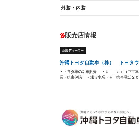
外装・内装
エアバッグ：運転席/助手席/サイド
ABS
エアコン
カーナビ：メモリーナビ他
ダウンヒルアシストコントロール
－
販売店情報
オーディオ：ミュージックプレイヤー接
盗難防止システム
アイドリ
ヘッドライトウォッシャ
革シート
－
－
ー
正規ディーラー
Bluetooth接続
100V電源
－
－
LEDヘッドランプ
HID(キ
－
沖縄トヨタ自動車（株） トヨタウ
レンタカーアップ
展示・試
－
ETC
エアロ
－
・トヨタ車の新車販売 ・Ｕ－ｃａｒ（中古車
業（損害保険） ・通信事業（ａｕ携帯電話な
ランフラットタイヤ
パワーシ
－
－
フルフラットシート
チップア
－
－
シートヒーター
ウォーク
－
－
フロントカメラ
シートエ
－
－
ルーフレール
エアサス
－
－