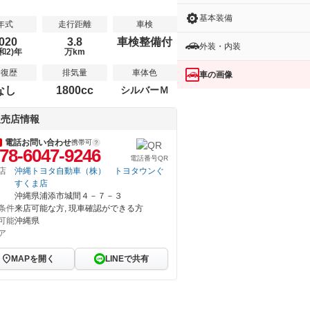
基本装備
年式
走行距離
車検
020
3.8
車検整備付
外装・内装
和2)年
万km
修復歴
排気量
車体色
車の画像
なし
1800cc
シルバーＭ
販売店情報
電話お問い合わせ
携帯可
78-6047-9246
電話番号QR
店
沖縄トヨタ自動車（株） トヨタウンぐ
すくま店
沖縄県浦添市城間４－７－３
条件
来店可能な方, 現車確認ができる方
可能
沖縄県
ア
MAPを開く
LINEで共有