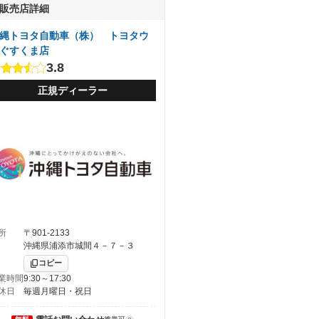
販売店詳細
縄トヨタ自動車（株） トヨタウ
ぐすくま店
3.8
正規ディーラー
所
〒901-2133
沖縄県浦添市城間４－７－３
コピー
業時間
9:30～17:30
休日
毎週月曜日・祝日