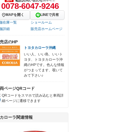
電話お問い合わせ
無料
携帯可
0078-6047-9246
MAPを開く
LINEで共有
舗在庫一覧
ショールーム
舗詳細
販売店ホームページ
売店のHP
トヨタカローラ沖縄
いい人、いい島、いいト
ヨタ、トヨタカローラ沖
縄のHPです。色んな情報
がつまってます、覗いて
みて下さい♪
両ページQRコード
QRコードをスマホで読み込むと車両詳
細ページに遷移できます
カローラ関連情報