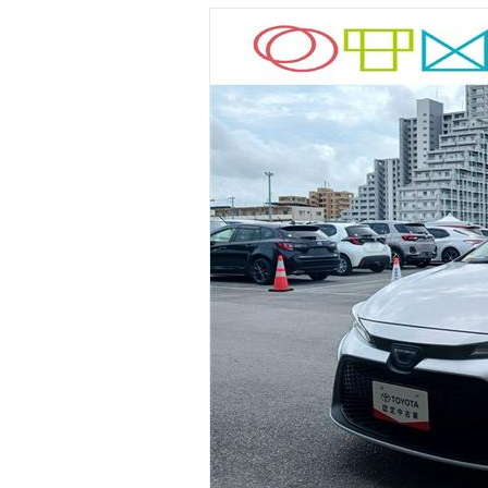
マガジン
車カタログ
自動車ローン
保険
レビュー
価格相場
教習所
用語集