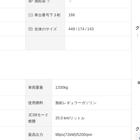
過給器
－
車台番号下３桁
166
ク
全体のサイズ
449 / 174 / 143
（
車両重量
1330kg
使用燃料
無鉛レギュラーガソリン
JC08モード
35.0 km/リットル
燃費
ク
最高出力
98ps(72kW)/5200rpm