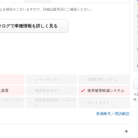
なる場合がございますので、詳細は販売店にご確認ください。
タログで車種情報を詳しく見る
レーンアシスト
自動駐車システム
－
－
止装置
衝突安全ボディ
衝突被害軽減システム
－
※
件
チックハイビー
頸部衝撃緩和ヘッドレス
オートライト
－
－
ト
装備略号／用語解説