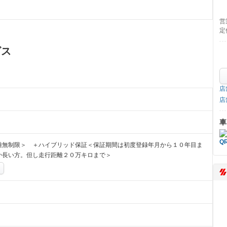
営
定
ビス
店
店
車
離無制限＞ ＋ハイブリッド保証＜保証期間は初度登録年月から１０年目ま
か長い方。但し走行距離２０万キロまで＞