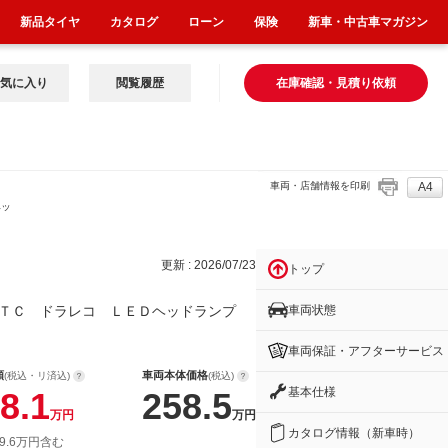
新品タイヤ
カタログ
ローン
保険
新車・中古車マガジン
気に入り
閲覧履歴
在庫確認・見積り依頼
車両・店舗情報を印刷
A4
ヘッ
更新 : 2026/07/23
トップ
車両状態
ＴＣ ドラレコ ＬＥＤヘッドランプ
車両保証・アフターサービス
額
車両本体価格
(税込・リ済込)
(税込)
基本仕様
8.1
258.5
万円
万円
カタログ情報（新車時）
9.6万円含む