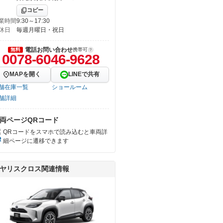
コピー
業時間
9:30～17:30
休日
毎週月曜日・祝日
電話お問い合わせ
無料
携帯可
0078-6046-9628
MAPを開く
LINEで共有
舗在庫一覧
ショールーム
舗詳細
両ページQRコード
QRコードをスマホで読み込むと車両詳
細ページに遷移できます
ヤリスクロス関連情報