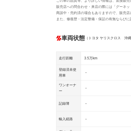
この車の品質等、より詳しい情報は、直接販売
販売店への問合わせ・来店の際には「グーネット中
商談中・売約済の場合もありますので、販売店
また、修復歴・法定整備・保証の有無ならびに
車両状態
（トヨタ ヤリスクロス 沖
走行距離
3.5万km
登録済未使
－
用車
ワンオーナ
－
ー
記録簿
－
輸入経路
－