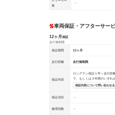
ディーラー
－
車
車両保証・アフターサー
12ヶ月
保証
走行無制限
保証期間
12ヶ月
走行距離
走行無制限
ロングラン保証１年＜走行距
で、もしくは３年間のいずれ
保証内容
保証内容について問い合わせる
保証項目
－
修理回数
－