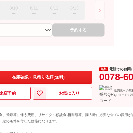
8/10
8/11
8/12
8/13
予約する
電話でのお問
無料
0078-6
在庫確認・見積り依頼(無料)
販売店への無
来店予約
お気に入り
QRコードで
金、登録等に伴う費用、リサイクル預託金 相当額等、購入時に必要な全ての費用が
一定の条件を付した価格になります。