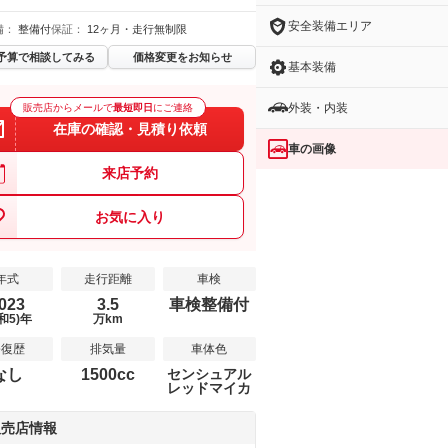
安全装備エリア
備：
整備付
保証：
12ヶ月・走行無制限
予算で相談してみる
価格変更をお知らせ
基本装備
外装・内装
販売店からメールで
最短即日
にご連絡
在庫の確認・見積り依頼
車の画像
来店予約
お気に入り
年式
走行距離
車検
023
3.5
車検整備付
和5)年
万km
修復歴
排気量
車体色
なし
1500cc
センシュアル
レッドマイカ
販売店情報