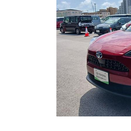
マガジン
車カタログ
自動車ローン
保険
レビュー
価格相場
教習所
用語集