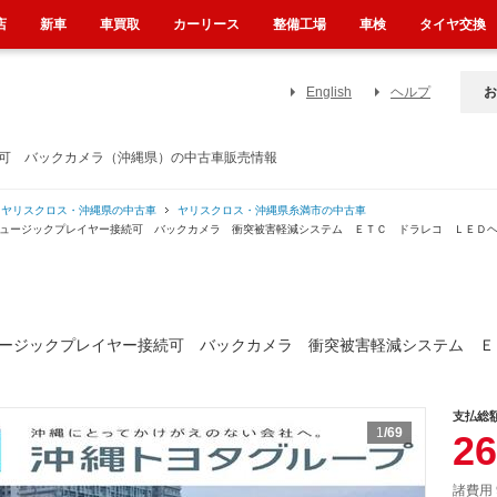
店
新車
車買取
カーリース
整備工場
車検
タイヤ交換
English
ヘルプ
お
続可 バックカメラ（沖縄県）の中古車販売情報
ヤリスクロス・沖縄県の中古車
ヤリスクロス・沖縄県糸満市の中古車
ミュージックプレイヤー接続可 バックカメラ 衝突被害軽減システム ＥＴＣ ドラレコ ＬＥＤ
ージックプレイヤー接続可 バックカメラ 衝突被害軽減システム Ｅ
支払総
1
/69
26
諸費用 