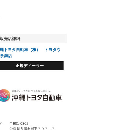
す。
販売店詳細
縄トヨタ自動車（株） トヨタウ
糸満店
正規ディーラー
所
〒901-0302
沖縄県糸満市潮平７９７－７