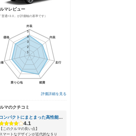
ルマレビュー
「普通=3.0」が評価軸の基準です）
外装
外装
5
5
4
4
価格
価格
内装
内装
3
3
2
2
1
1
装備
装備
走行
走行
乗り心地
乗り心地
燃費
燃費
評価詳細を見る
ルマのクチコミ
コンパクトにまとまった高性能なＳＵＶです
4.1
【このクルマの良い点】
スマートなデザインが近代的なＳＵ