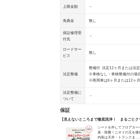
上限金額
－
免責金
無し
保証修理受
－
付先
ロードサー
無し
ビス
整備付 法定12ヶ月または法定
法定整備
※車検なし・車検整備付の場合
※商用車は6ヶ月または12ヶ
法定整備に
－
ついて
保証
【見えないところまで徹底洗浄！ まるごとク
シートを外してフロアカー
臭・除菌！ニオイの元を徹
内装は天井・トランクま…