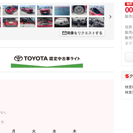
無料
00
販売
住所
販売
画像をリクエストする
販売
エリ
検査
検査
さい。
約
月
火
水
木