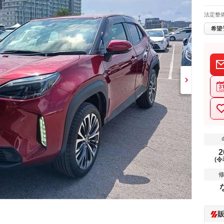
法定整
希望
2
(令