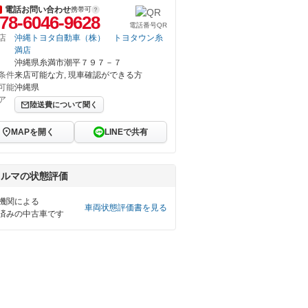
電話お問い合わせ
携帯可
78-6046-9628
電話番号QR
店
沖縄トヨタ自動車（株） トヨタウン糸
満店
沖縄県糸満市潮平７９７－７
条件
来店可能な方, 現車確認ができる方
可能
沖縄県
ア
陸送費について聞く
MAPを開く
LINEで共有
クルマの状態評価
機関による
車両状態評価書を見る
済みの中古車です