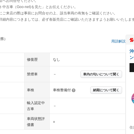
店へお問合せください。
古車（Goo-net)を見た」とお伝えください。
にご来店の際は事前にお問合せの上、該当車両の有無をご確認ください。
詳細内容につきましては、必ず各販売店にご確認いただきますようお願いいたしま
縄県）
用語解説
沖
ン
修復歴
なし
禁煙車
－
車内の匂いについて聞く
車検
車検整備付
納期について聞く
輸入認定中
－
古車
車両状態評
○
価書
住