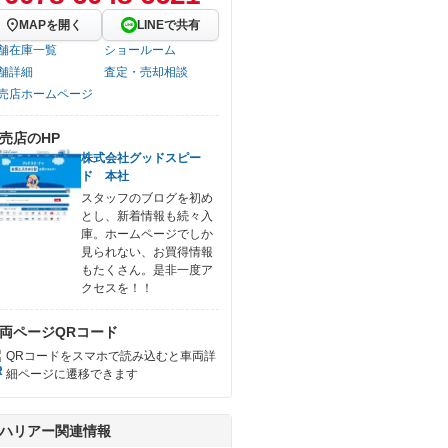
MAPを開く
LINEで共有
舗在庫一覧
ショールーム
舗詳細
査定・売却相談
売店ホームページ
売店のHP
株式会社グッドスピー
ド 本社
スタッフのブログを初め
とし、新着情報も続々入
庫。ホームページでしか
見られない、お買得情報
もたくさん。是非一度ア
クセスを！！
両ページQRコード
QRコードをスマホで読み込むと車両詳
細ページに遷移できます
ハリアー関連情報