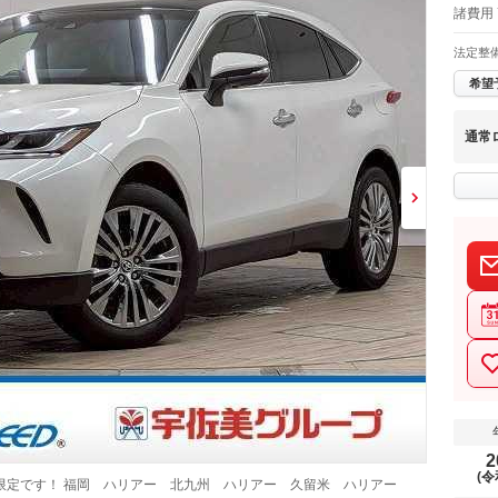
諸費用 
法定整
希望
通常
2
(令
限定です！ 福岡 ハリアー 北九州 ハリアー 久留米 ハリアー