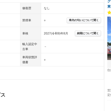
グ
東
修復歴
なし
禁煙車
○
車内の匂いについて聞く
車検
2027(令和9)年8月
納期について聞く
輸入認定中
－
古車
車両状態評
○
価書
住
営
ビス
定