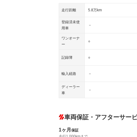
走行距離
5.8万km
登録済未使
－
用車
ワンオーナ
○
ー
記録簿
○
輸入経路
－
ディーラー
－
車
車両保証・アフターサー
1ヶ月
保証
走行1,000kmまで