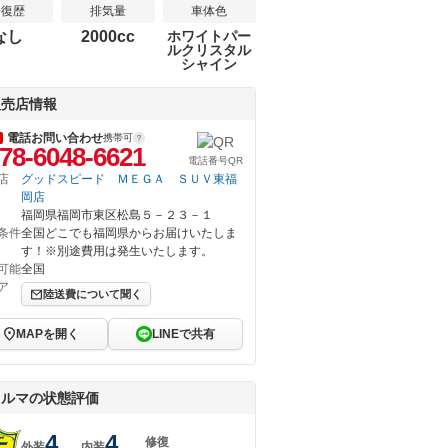
修復歴
排気量
車体色
なし
2000cc
ホワイトパー
ルクリスタル
シャイン
販売店情報
電話お問い合わせ
携帯可
78-6048-6621
電話番号QR
店
グッドスピード ＭＥＧＡ ＳＵＶ東福
岡店
福岡県福岡市東区松島５－２３－１
条件
全国どこでも福岡県からお届けいたしま
す！※別途費用は発生いたします。
可能
全国
ア
陸送費について聞く
MAPを開く
LINEで共有
クルマの状態評価
4
4
修復
外装
内装