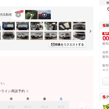
売店動画
無料
00
販売
画像をリクエストする
住所
販売
販売
エリ
さい。
ンライン商談予約
水
木
金
土
8/12
8/13
8/14
8/15