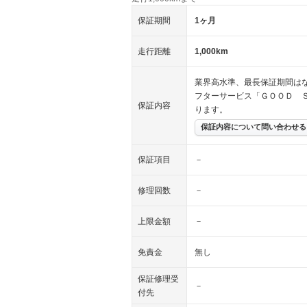
保証期間
1ヶ月
走行距離
1,000km
業界高水準、最長保証期間はな
フターサービス「ＧＯＯＤ 
保証内容
ります。
保証内容について問い合わせる
保証項目
－
修理回数
－
上限金額
－
免責金
無し
保証修理受
－
付先