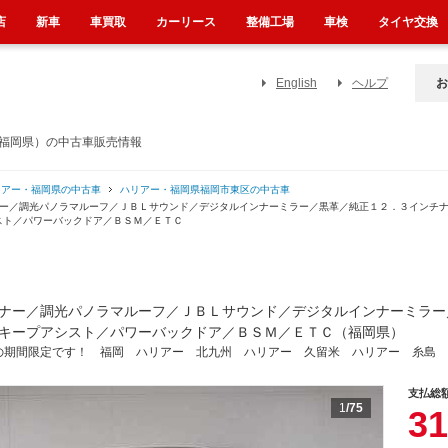
店
新車
車買取
カーリース
整備工場
車検
タイヤ交換
English
ヘルプ
お
（福岡県）の中古車販売情報
リアー・福岡県の中古車
ハリアー・福岡県福岡市東区の中古車
ナー／調光パノラマルーフ／ＪＢＬサウンド／デジタルインナーミラー／黒革／純正１２．３インチ
スト／パワーバックドア／ＢＳＭ／ＥＴＣ
ナー／調光パノラマルーフ／ＪＢＬサウンド／デジタルインナーミラー
キープアシスト／パワーバックドア／ＢＳＭ／ＥＴＣ（福岡県）
の期間限定です！ 福岡 ハリアー 北九州 ハリアー 久留米 ハリアー 糸島 
支払総
1
/75
31