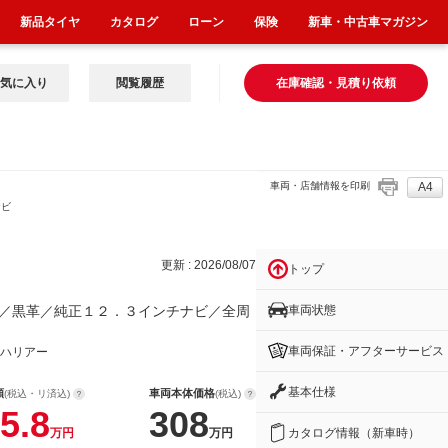
新品タイヤ
カタログ
ローン
保険
新車・中古車マガジン
気に入り
閲覧履歴
在庫確認・見積り依頼
車両・店舗情報を印刷
A4
ナビ
更新 : 2026/08/07
トップ
車両状態
／黒革／純正１２．３インチナビ／全周
車両保証・アフターサービス
ハリアー
基本仕様
額
車両本体価格
(税込・リ済込)
(税込)
5.8
308
カタログ情報（新車時）
万円
万円