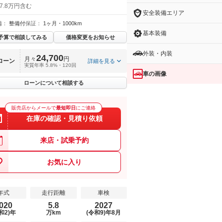
7.8万円含む
安全装備エリア
備：
整備付
保証：
1ヶ月・1000km
基本装備
予算で相談してみる
価格変更をお知らせ
外装・内装
24,700
月々
円
ローン
詳細を見る
実質年率 5.8%・120回
車の画像
ローンについて相談する
販売店からメールで
最短即日
にご連絡
在庫の確認・見積り依頼
来店・試乗予約
お気に入り
年式
走行距離
車検
020
5.8
2027
和2)年
万km
(令和9)年8月