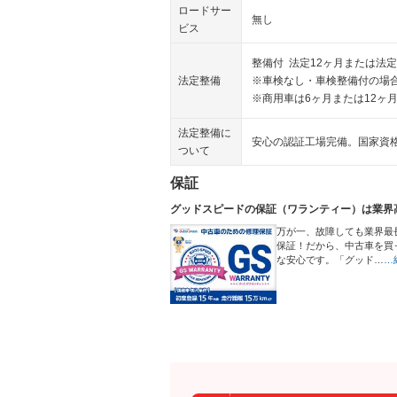
ロードサー
無し
ビス
整備付 法定12ヶ月または法定
法定整備
※車検なし・車検整備付の場合
※商用車は6ヶ月または12ヶ
法定整備に
安心の認証工場完備。国家資
ついて
保証
グッドスピードの保証（ワランティー）は業界
万が一、故障しても業界最
保証！だから、中古車を買
な安心です。「グッド…
…