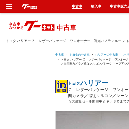
中古車
輸入車
中古車販売
新車
中古車
トヨタ ハリアー Ｚ レザーパッケージ ワンオーナー 調光パノラマルーフ
輸入車
中古車
トヨタの中古車
ハリアーの中古車
ハ
トヨタ ハリアー Ｚ レザーパッケージ ワンオー
／全周囲カメラ／追従クルコン／レーンキープアシ
クルマ買取
ハリアー
トヨタ
カーリース
Ｚ レザーパッケージ ワンオー
囲カメラ／追従クルコン／レーン
タイヤ交換
☆大決算セール開催中☆９／３０まで
整備工場
車検