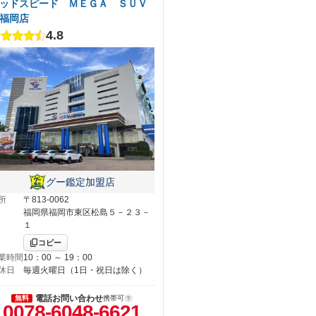
ッドスピード ＭＥＧＡ ＳＵＶ
福岡店
4.8
グー鑑定加盟店
所
〒813-0062
福岡県福岡市東区松島５－２３－
１
コピー
業時間
10：00 ～ 19：00
休日
毎週火曜日（1日・祝日は除く）
電話お問い合わせ
無料
携帯可
0078-6048-6621