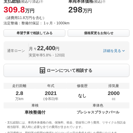
支払総額
車両本体価格
(税込/リ済込)
(税込)
309.8
298
万円
万円
（諸費用11.8万円を含む）
法定整備：
整備付
保証：
1ヶ月・1000km
希望予算で相談してみる
価格変更をお知らせ
22,400
月々
円
通常ローン
詳細を見る
実質年率5.8%・120回
ローンについて相談する
走行距離
年式
修復歴
排気量
2.8
2021
2000
なし
万km
(令和3)年
cc
車検
車体色
車検整備付
プレシャスブラックパール
支払総額には、車両本体価格の他、保険料、税金、登録等に伴う費用、リサイクル預託金
相当額等、購入時に必要な全ての費用が含まれています。
当該価格は、登録等の時期や地域などについて一定の条件を付した価格になります。