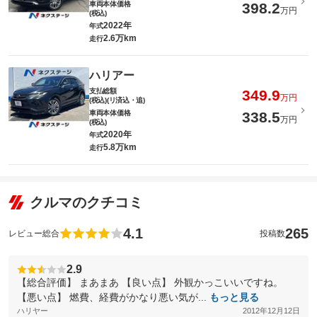
車両本体価格
398.2
万円
(税込)
2022年
年式
2.6万km
走行
ハリアー
支払総額
349.9
万円
(税込)(リ済込・追)
車両本体価格
338.5
万円
(税込)
2020年
年式
5.8万km
走行
クルマのクチコミ
4.1
265
レビュー総合
投稿数
2.9
【総合評価】 まあまあ 【良い点】 外観かっこいいですね。
【悪い点】 燃費、経費がかなり悪い気が...
もっと見る
ハリヤー
2012年12月12日