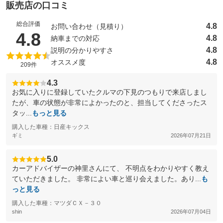
販売店の口コミ
総合評価
4.8
お問い合わせ（見積り）
（5点満点中）
4.8
4.8
納車までの対応
4.8
説明の分かりやすさ
4.8
オススメ度
209件
4.3
お気に入りに登録していたクルマの下見のつもりで来店しまし
たが、車の状態が非常によかったのと、担当してくださったス
タッ...
もっと見る
購入した車種：日産キックス
ギミ
2026年07月21日
5.0
カーアドバイザーの神里さんにて、 不明点をわかりやすく教え
ていただきました。 非常によい車と巡り会えました。あり...
も
っと見る
購入した車種：マツダＣＸ－３０
shin
2026年07月04日