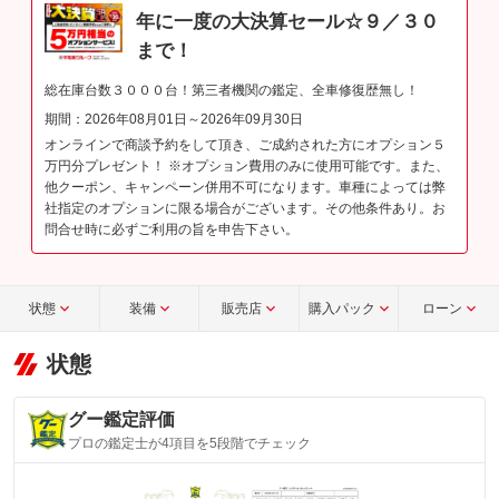
年に一度の大決算セール☆９／３０
まで！
総在庫台数３０００台！第三者機関の鑑定、全車修復歴無し！
期間：2026年08月01日～2026年09月30日
オンラインで商談予約をして頂き、ご成約された方にオプション５
万円分プレゼント！ ※オプション費用のみに使用可能です。また、
他クーポン、キャンペーン併用不可になります。車種によっては弊
社指定のオプションに限る場合がございます。その他条件あり。お
問合せ時に必ずご利用の旨を申告下さい。
状態
装備
販売店
購入パック
ローン
状態
グー鑑定評価
プロの鑑定士が4項目を5段階でチェック