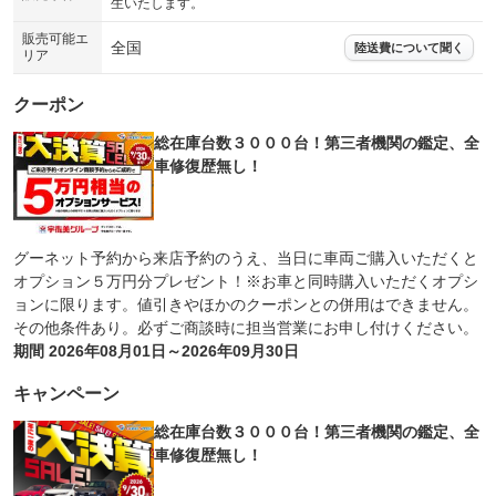
生いたします。
販売可能エ
全国
陸送費について聞く
リア
クーポン
総在庫台数３０００台！第三者機関の鑑定、全
車修復歴無し！
グーネット予約から来店予約のうえ、当日に車両ご購入いただくと
オプション５万円分プレゼント！※お車と同時購入いただくオプシ
ョンに限ります。値引きやほかのクーポンとの併用はできません。
その他条件あり。必ずご商談時に担当営業にお申し付けください。
期間 2026年08月01日～2026年09月30日
キャンペーン
総在庫台数３０００台！第三者機関の鑑定、全
車修復歴無し！