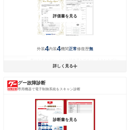
評価書を見る
4
4
外装
内装
機関
修復歴
正常
無
気になるキズやヘコミは補修済みですが、小さなキズやヘ
外装
コミが残っています。
詳しく見る
(車両外装)
キズ・へこみについて問い合わせる
内装
グー故障診断
気になる汚れ等が、部分的にあります。
(内装状態)
専用機器で電子制御系統をスキャン診断
主要機関に不具合はありません。
機関
詳細は鑑定書をご確認ください。
修復歴
※グー鑑定は保証サービスではございません。購入時は必ず現車をご確認
診断書を見る
下さい。
※実際にお渡しするコンディションチェックシートにつきましては、形式