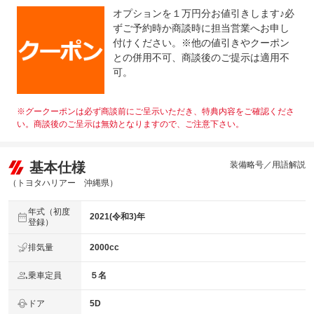
オプションを１万円分お値引きします♪必
ずご予約時か商談時に担当営業へお申し
付けください。※他の値引きやクーポン
との併用不可、商談後のご提示は適用不
可。
※グークーポンは必ず商談前にご呈示いただき、特典内容をご確認くださ
い。商談後のご呈示は無効となりますので、ご注意下さい。
基本仕様
装備略号／用語解説
（トヨタハリアー 沖縄県）
年式（初度
2021(令和3)年
登録）
排気量
2000cc
乗車定員
５名
ドア
5D