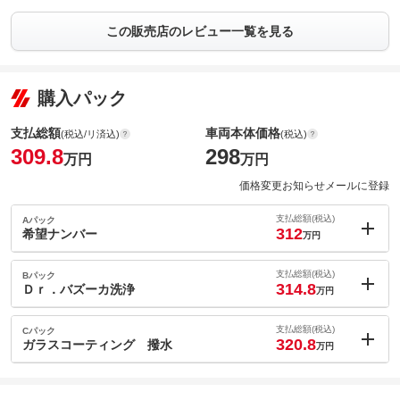
この販売店のレビュー一覧を見る
購入パック
支払総額
車両本体価格
(税込/リ済込)
(税込)
309.8
298
万円
万円
価格変更お知らせメールに登録
支払総額(税込)
Aパック
312
希望ナンバー
万円
内：オプシ
2.2
ョン価格
支払総額(税込)
Bパック
万円
314.8
(税込)
Ｄｒ．バズーカ洗浄
万円
車両本体価
298
万円
内：オプシ
格
5
ョン価格
支払総額(税込)
Cパック
万円
320.8
(税込)
ガラスコーティング 撥水
万円
車両本体価
298
万円
内：オプシ
格
11
ョン価格
万円
(税込)