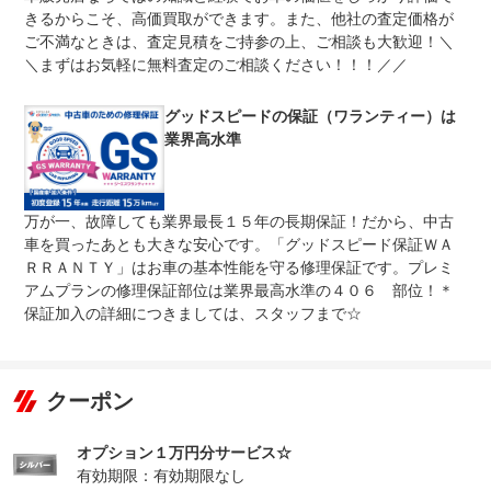
整備付 法定12ヶ月または法定24ヶ月点検整備付
きるからこそ、高価買取ができます。また、他社の査定価格が
法定整備
※車検なし・車検整備付の場合は法定24ヶ月点検整備付
ご不満なときは、査定見積をご持参の上、ご相談も大歓迎！＼
※商用車は6ヶ月または12ヶ月点検整備付
＼まずはお気軽に無料査定のご相談ください！！！／／
法定整備
安心の認証工場完備。国家資格整備士常駐、積載車もござ
について
います。
グッドスピードの保証（ワランティー）は
業界高水準
万が一、故障しても業界最長１５年の長期保証！だから、中古
車を買ったあとも大きな安心です。「グッドスピード保証ＷＡ
ＲＲＡＮＴＹ」はお車の基本性能を守る修理保証です。プレミ
アムプランの修理保証部位は業界最高水準の４０６ 部位！＊
保証加入の詳細につきましては、スタッフまで☆
クーポン
オプション１万円分サービス☆
有効期限：有効期限なし