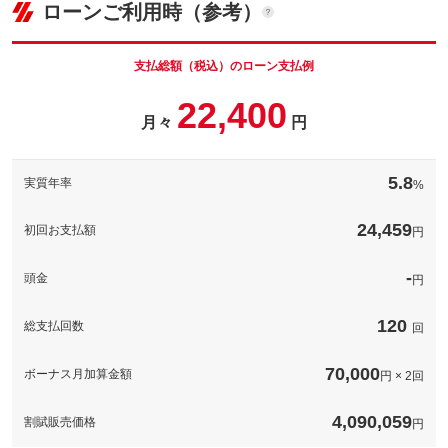
パック内容
ローンご利用時（参考）
車両本体価
298
万円
新しいクルマのご納車と一緒にお好みの番号を選んでみてはいか
格
パック内容
がでしょうか！記念日や誕生日などお好みの番号を選ぶことで大
切な愛車がより一層大切な１台になりますね！
支払総額（税込）のローン支払例
※都道府県によって抽選となる番号が異なります。また当選まで
カビやタバコ等の気になるニオイを除去します♪
22,400
お時間のかかる場合や通常ナンバーに比べナンバー交付されるま
備考
で日数がかかりますのでご了承くださいませ。
これからの時期に気になるエアコンのニオイ対策☆エアコン内部
月々
円
パック内容
のエボパレーターの洗浄を行うので、溜まったカビや汚れもスッ
備考
キリ綺麗になります。
施工率９０％を誇る、最新ボディーコート。沖縄では必須といっ
ても過言ではないほど重要なオプションとなっております。愛車
このパックの見積もり依頼（無料）
5.8
実質年率
%
を綺麗に長く維持する為に施工することをお勧めします。
このパックの見積もり依頼（無料）
下地処理込み
24,459
全面磨き
初回お支払額
円
施工率９０％を誇る、最新ボディーコート。沖縄では必須といっ
備考
ても過言ではないほど重要なオプションとなっております。愛車
を綺麗に長く維持する為に施工することをお勧めします。
-
頭金
円
120
総支払回数
このパックの見積もり依頼（無料）
回
70,000
ボーナス月加算金額
円 × 2回
4,090,059
割賦販売価格
円