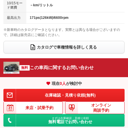
10/15モー
装備略号／用語解説
－km/リットル
ベンチシート
フルフラットシート
ド燃費
：装備なし
：装備なし
チップアップシート
オットマン
：装備なし
：装備なし
最高出力
171ps(126kW)/6600rpm
電動格納サードシート
シートヒーター
：装備なし
：装備なし
※新車時のカタログデータとなります。実際とは異なる場合がございますの
で、詳細は販売店にご確認ください。
ウォークスルー
後席モニター
：装備なし
：装備なし
電動リアゲート
フロントカメラ
カタログで車種情報を詳しく見る
：装備あり
：装備あり
シートエアコン
全周囲カメラ
：装備なし
：装備あり
サイドカメラ
ルーフレール
この車両に関するお問い合わせ
：装備あり
無料
：装備なし
エアサスペンション
ヘッドライトウォッシャー
：装備なし
：装備なし
現在
0
人
が検討中
装備略号／用語解説
在庫確認・見積り依頼(無料)
オンライン
来店・
試乗予約
商談予約
まずは在庫確認・見積り依頼
無料電話でお問い合わせ