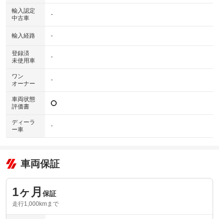
輸入認定
-
中古車
輸入経路
-
登録済
-
未使用車
ワン
-
オーナー
車両状態
評価書
ディーラ
-
ー車
車両保証
1ヶ月
保証
走行1,000kmまで