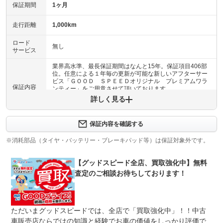
保証期間
1ヶ月
走行距離
1,000km
ロード
無し
サービス
業界高水準、最長保証期間はなんと15年。保証項目406部
位。任意による１年毎の更新が可能な新しいアフターサー
ビス「ＧＯＯＤ ＳＰＥＥＤオリジナル プレミアムワラ
保証内容
ンティー」をご用意させて頂いております。
詳しく見る
保証内容について問い合わせる
保証内容を確認する
保証項目
-
※消耗部品（タイヤ・バッテリー・ブレーキパッド等）は保証対象外です。
修理回数
-
【グッドスピード全店、買取強化中】無料
上限金額
-
査定のご相談お待ちしております！
免責金
無し
保証修理
-
ただいまグッドスピードでは、全店で「買取強化中」！！中古
受付先
車販売店ならではの知識と経験でお車の価値をしっかり評価で