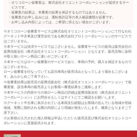
オリコローン仮審査は、株式会社オリエントコーポレーションが提供するサー
ビスです。
仮審査の結果は、本審査の結果を保証するものではありません。
仮審査のお申し込みには、運転免許証等の本人確認書類が必要です。
お申し込み内容によっては、ご希望に添えない場合がございます。
※オリコローン仮審査サービスは株式会社オリエントコーポレーションにて行なわれ
グーネット中古車及び運営会社である株式会社プロトコーポレーションのサービスで
はございません。
※本サービスは決済サービスではございません。仮審査サービスの提供は販売会社の
提携信販会社（株式会社オリエントコーポレーション）となります。販売店毎に金利
や取り扱いローン商品に違いがございます。
※本サービスはローン仮審査のサービスであり、車両の予約、購入を保証するもので
はございません。
ローン仮審査を行なっていても該当車両が販売済みとなってしまう場合もございま
す。あらかじめご了承下さい。
※仮審査結果は販売店の提携信販会社（株式会社オリエントコーポレーション）で仮
審査後、該当車両の販売店よりお客様へ審査結果をご連絡します。
※本サービスの内容やその他ローン商品の詳細は提携信販会社（株式会社オリエント
コーポレーション）にお問合せもしくはサイトにてご確認をお願いします。
※グーネット中古車に表示されている車両支払総額はお客様の住んでいる地域や登録
地域、実際に契約される際の内容により増減が発生いたします。概算となりますご了
承下さい。
※お客様が入力された個人情報は申込いただいた販売店及び株式会社オリエントコー
ポレーションに直接提供されます。