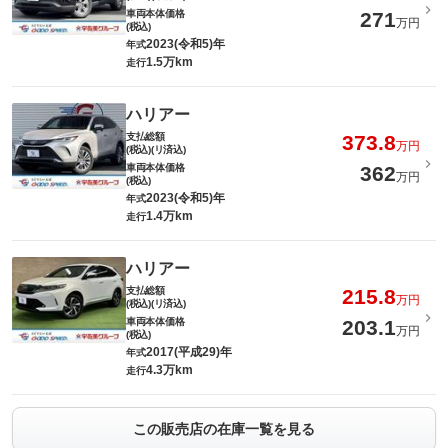
車両本体価格
271
万円
(税込)
2023(令和5)年
年式
1.5万km
走行
ハリアー
支払総額
373.8
万円
(税込)(リ済込)
車両本体価格
362
万円
(税込)
2023(令和5)年
年式
1.4万km
走行
ハリアー
支払総額
215.8
万円
(税込)(リ済込)
車両本体価格
203.1
万円
(税込)
2017(平成29)年
年式
4.3万km
走行
この販売店の在庫一覧を見る