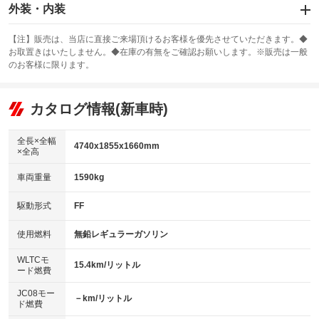
エアバッグ：運転席/助手席/サイド
外装・内装
：装備あり
スライドドア
カーナビ：メモリーナビ他
：装備なし
：装備あり
【注】販売は、当店に直接ご来場頂けるお客様を優先させていただきます。◆
お取置きはいたしません。◆在庫の有無をご確認お願いします。※販売は一般
サンルーフ
ABS
TV：フルセグ
：装備あり
：装備あり
：装備あり
のお客様に限ります。
エアコン
Wエアコン
オーディオ
：装備あり
：装備なし
：装備なし
リフトアップ
パワーステアリング
カタログ情報(新車時)
ビジュアル
：装備なし
：装備あり
：装備なし
ダウンヒルアシストコントロール
アルミホイール：19インチ
：装備なし
：装備あり
全長×全幅
4740x1855x1660mm
×全高
パワーウィンドウ
盗難防止システム
革シート
ハーフレザーシート
：装備あり
：装備あり
：装備なし
：装備あり
車両重量
1590kg
アイドリングストップ
ドライブレコーダー
キーレス
LEDヘッドランプ
：装備なし
：装備なし
：装備あり
：装備あり
USB入力端子
Bluetooth接続
駆動形式
FF
HID(キセノンライト)
ポータブルナビ
：装備あり
：装備あり
：装備なし
：装備なし
100V電源
クリーンディーゼル
バックカメラ
ETC
使用燃料
無鉛レギュラーガソリン
：装備なし
：装備なし
：装備あり
：装備あり
センターデフロック
エアロ
スマートキー
：装備なし
WLTCモ
：装備なし
：装備あり
15.4km/リットル
ード燃費
レンタカーアップ
展示・試乗車
ローダウン
ランフラットタイヤ
：装備なし
：装備なし
：装備なし
：装備なし
JC08モー
－km/リットル
ド燃費
電動格納ミラー
パワーシート
3列シート
：装備あり
：装備あり
：装備なし