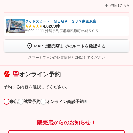
詳細はこちら
グッドスピード ＭＥＧＡ ＳＵＶ南風原店
4.8
209件
【STEP1】
認証画面でグーネットを友だち追加してから「許可する」ボタンを押
〒901-1111 沖縄県島尻郡南風原町兼城５９５
します
MAPで販売店までのルートを確認する
【STEP2】
トーク画面で
ボタンをタップして問い合わせを
完了してください。
スマートフォンの位置情報をONにしてください
こちら
オンライン予約
予約する内容を選択してください。
来店
試乗予約
オンライン商談予約
?
販売店からのお知らせ！