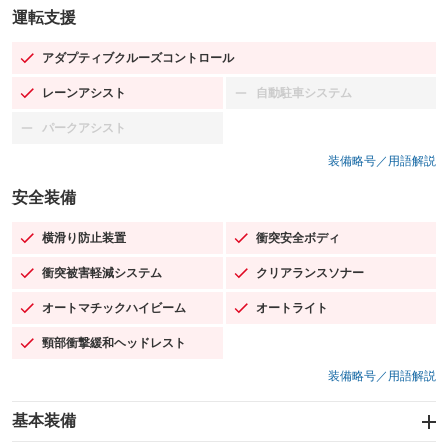
運転支援
アダプティブクルーズコントロール
：装備あり
レーンアシスト
自動駐車システム
：装備あり
：装備なし
パークアシスト
：装備なし
装備略号／用語解説
安全装備
横滑り防止装置
衝突安全ボディ
：装備あり
：装備あり
衝突被害軽減システム
クリアランスソナー
：装備あり
：装備あり
オートマチックハイビーム
オートライト
：装備あり
：装備あり
頸部衝撃緩和ヘッドレスト
：装備あり
装備略号／用語解説
基本装備