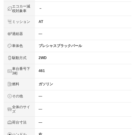
エコカー減
－
税対象車
ミッション
AT
過給器
―
車体色
プレシャスブラックパール
駆動方式
2WD
車台番号下
461
3桁
燃料
ガソリン
その他
―
全体のサイ
―
ズ
荷台寸法
―
ハンドル
右