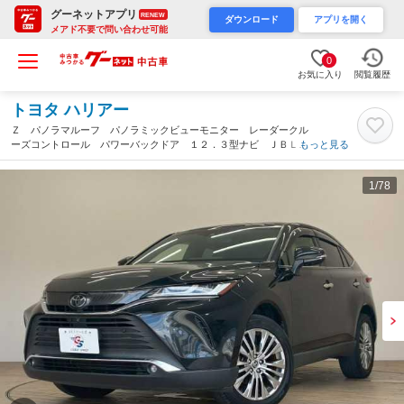
グーネットアプリ
RENEW
ダウンロード
アプリを開く
メアド不要で問い合わせ可能
0
お気に入り
閲覧履歴
トヨタ ハリアー
Ｚ パノラマルーフ パノラミックビューモニター レーダークル
ーズコントロール パワーバックドア １２．３型ナビ ＪＢＬサ
もっと見る
ウンド パワーシート ブラインドスポットモニター デジタルイ
ンナーミラー ＥＴＣ（沖縄県）
1
/78