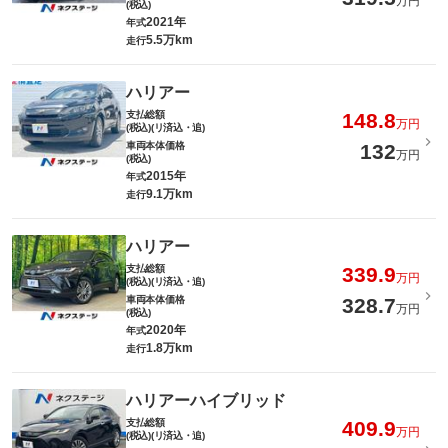
万円
(税込)
2021年
年式
5.5万km
走行
ハリアー
支払総額
148.8
万円
(税込)(リ済込・追)
車両本体価格
132
万円
(税込)
2015年
年式
9.1万km
走行
ハリアー
支払総額
339.9
万円
(税込)(リ済込・追)
車両本体価格
328.7
万円
(税込)
2020年
年式
1.8万km
走行
ハリアーハイブリッド
支払総額
409.9
万円
(税込)(リ済込・追)