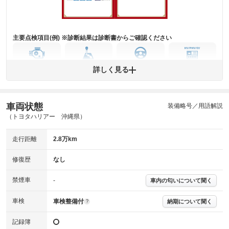
および表示項目が異なる場合がございます。
※グー鑑定の評価はあくまでも記載している鑑定日の鑑定結果となりま
す。車両情報等の詳細は各販売店へお問い合わせ下さい。
主要点検項目(例) ※診断結果は診断書からご確認ください
エンジン
トランス
パワー
HV/PHV/EV
詳しく見る
ミッション
ステアリング
車両状態
ABS
エアーバッグ
先進安全装備
その他
装備略号／用語解説
（トヨタハリアー 沖縄県）
※異常がある場合は主要点検項目が赤色になり、異常と表記されます。
※車に装備されていない項目は「-」と表記されます
走行距離
2.8万km
※グー故障診断は保証サービスではございません。購入時は必ず現車をご
確認下さい。
※実際にお渡しする故障診断書につきましては、形式および表示項目が異
修復歴
なし
なる場合がございます。
※グー故障診断書はあくまでも実施時点での診断結果となります。将来に
禁煙車
-
車内の匂いについて聞く
わたり車両状態を担保するものではありませんので、車両情報等の詳細は
各販売店へお問い合わせ下さい。
車検
車検整備付
納期について聞く
?
記録簿