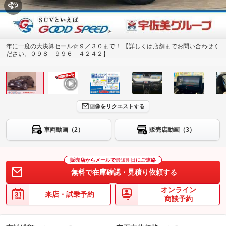
年に一度の大決算セール☆９／３０まで！ 【詳しくは店舗までお問い合わせく
ださい。０９８－９９６－４２４２】
画像をリクエストする
車両動画（2）
販売店動画（3）
販売店からメールで
最短即日
にご連絡
無料で在庫確認・見積り依頼する
オンライン
来店・試乗予約
商談予約