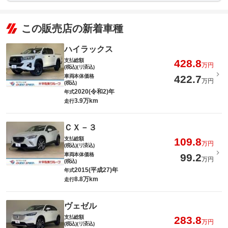
この販売店の新着車種
ハイラックス
支払総額
428.8
万円
(税込)(リ済込)
車両本体価格
422.7
万円
(税込)
2020(令和2)年
年式
3.9万km
走行
ＣＸ－３
支払総額
109.8
万円
(税込)(リ済込)
車両本体価格
99.2
万円
(税込)
2015(平成27)年
年式
8.8万km
走行
ヴェゼル
支払総額
283.8
万円
(税込)(リ済込)