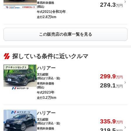
車両本体価格
274.3
万円
(税込)
2021(令和3)年
年式
2.8万km
走行
この販売店の在庫一覧を見る
探している条件に近いクルマ
ハリアー
グーネットセレクト
支払総額
299.9
万円
(税込)(リ済込・追)
車両本体価格
289.1
万円
(税込)
2023年
年式
3.2万km
走行
ハリアー
支払総額
335.9
万円
(税込)(リ済込・追)
車両本体価格
319.5