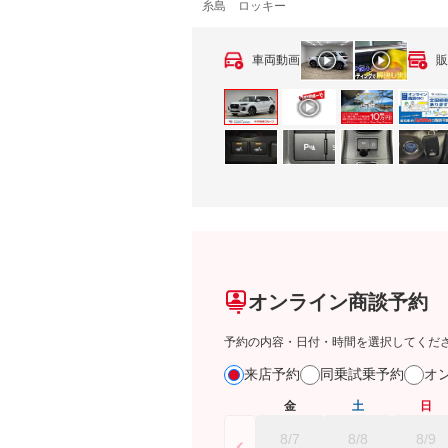
糸島 ロッキー
車両動画
販
オンライン商談予約
予約の内容・日付・時間を選択してくだ
来店予約
同乗試乗予約
オ
金
土
日
8/7
8/8
8/9