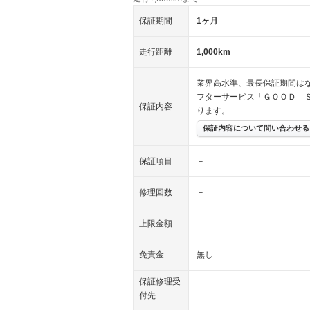
保証期間
1ヶ月
走行距離
1,000km
業界高水準、最長保証期間はな
フターサービス「ＧＯＯＤ 
保証内容
ります。
保証内容について問い合わせる
保証項目
－
修理回数
－
上限金額
－
免責金
無し
保証修理受
－
付先