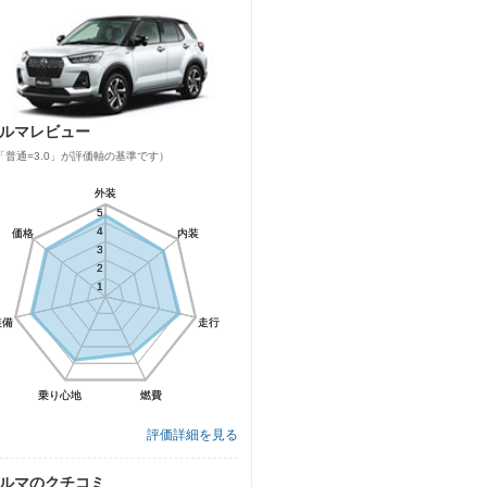
ルマレビュー
「普通=3.0」が評価軸の基準です）
外装
外装
5
5
4
4
価格
価格
内装
内装
3
3
2
2
1
1
装備
装備
走行
走行
乗り心地
乗り心地
燃費
燃費
評価詳細を見る
ルマのクチコミ