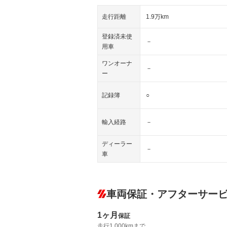
走行距離
1.9万km
登録済未使
－
用車
ワンオーナ
－
ー
記録簿
○
輸入経路
－
ディーラー
－
車
車両保証・アフターサー
1ヶ月
保証
走行1,000kmまで