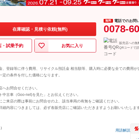
電話でのお問
無料
0078-6
在庫確認・見積り依頼(無料)
販売店への無
店・試乗予約
お気に入り
QRコードで
金、登録等に伴う費用、リサイクル預託金 相当額等、購入時に必要な全ての費用が
一定の条件を付した価格になります。
店へお問合せください。
古車（Goo-net)を見た」とお伝えください。
にご来店の際は事前にお問合せの上、該当車両の有無をご確認ください。
詳細内容につきましては、必ず各販売店にご確認いただきますようお願いいたしま
県）
用語解説