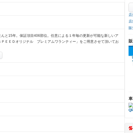
店
店
販
んと15年。保証項目406部位。任意による１年毎の更新が可能な新しいア
販
ＳＰＥＥＤオリジナル プレミアムワランティー」をご用意させて頂いてお
車