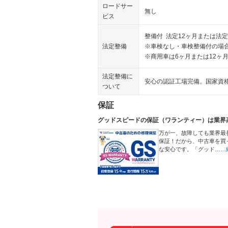
ロードサー
無し
ビス
整備付 法定12ヶ月または法定
法定整備
※車検なし・車検整備付の場合
※商用車は6ヶ月または12ヶ
法定整備に
安心の認証工場完備。国家資
ついて
保証
グッドスピードの保証（ワランティー）は業界
万が一、故障しても業界最
保証！だから、中古車を買
な安心です。「グッド…
…