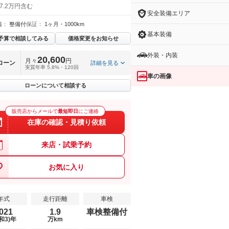
7.2万円含む
安全装備エリア
備：
整備付
保証：
1ヶ月・1000km
基本装備
予算で相談してみる
価格変更をお知らせ
外装・内装
20,600
月々
円
ローン
詳細を見る
実質年率 5.8%・120回
車の画像
ローンについて相談する
販売店からメールで
最短即日
にご連絡
在庫の確認・見積り依頼
来店・試乗予約
お気に入り
年式
走行距離
車検
021
1.9
車検整備付
和3)年
万km