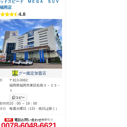
ッドスピード ＭＥＧＡ ＳＵＶ
福岡店
4.8
グー鑑定加盟店
所
〒813-0062
福岡県福岡市東区松島５－２３－
１
コピー
業時間
10：00 ～ 19：00
休日
毎週火曜日（1日・祝日は除く）
電話お問い合わせ
無料
携帯可
0078-6048-6621