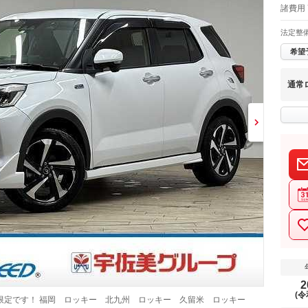
諸費用 
法定整
希望
通常
2
(令
限定です！ 福岡 ロッキー 北九州 ロッキー 久留米 ロッキー