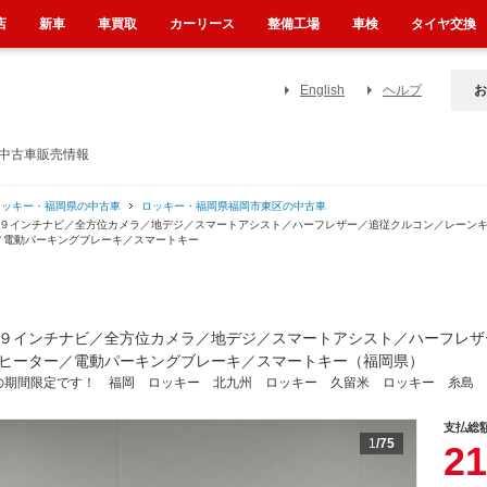
店
新車
車買取
カーリース
整備工場
車検
タイヤ交換
English
ヘルプ
お
の中古車販売情報
ロッキー・福岡県の中古車
ロッキー・福岡県福岡市東区の中古車
／９インチナビ／全方位カメラ／地デジ／スマートアシスト／ハーフレザー／追従クルコン／レーン
／電動パーキングブレーキ／スマートキー
９インチナビ／全方位カメラ／地デジ／スマートアシスト／ハーフレザ
ヒーター／電動パーキングブレーキ／スマートキー（福岡県）
の期間限定です！ 福岡 ロッキー 北九州 ロッキー 久留米 ロッキー 糸島 
支払総
1
/75
21