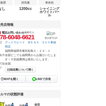
修復歴
排気量
車体色
なし
1200cc
シャイニング
ホワイトパー
ル
販売店情報
電話お問い合わせ
携帯可
78-6048-6621
電話番号QR
店
グッドスピード ＭＥＧＡ ＳＵＶ東福
岡店
福岡県福岡市東区松島５－２３－１
条件
全国どこでも福岡県からお届けいたしま
す！※別途費用は発生いたします。
可能
全国
ア
陸送費について聞く
MAPを開く
LINEで共有
クルマの状態評価
4
4
修復
外装
内装