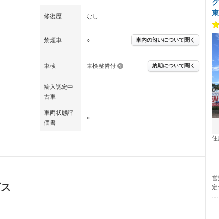
グ
東
修復歴
なし
禁煙車
○
車内の匂いについて聞く
車検
車検整備付
納期について聞く
輸入認定中
－
古車
車両状態評
○
価書
住
営
ビス
定