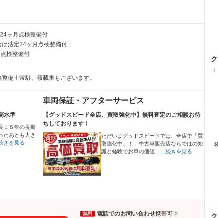
24ヶ月点検整備付
は法定24ヶ月点検整備付
月点検整備付
ク
（
格整備士常駐、積載車もございます。
車両保証・アフターサービス
高水準
【グッドスピード全店、買取強化中】無料査定のご相談お待
ちしております！
長１５年の長期
ったあとも大き
ただいまグッドスピードでは、全店で「買
続きを見る
取強化中」！！中古車販売店ならではの知
識と経験でお車の価値…
…続きを見る
電話でのお問い合わせ
携帯可
無料
ク