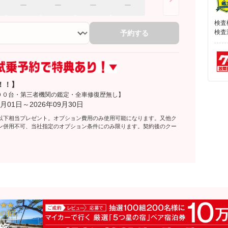
検査
検査
予約する
！！】
００台・第三者機関の鑑定・全車修復歴無し】
月01日～2026年09月30日
以下相当プレゼント。オプション費用のみ使用可能になります。又他ク
ン併用不可、当社指定のオプション条件にのみ限ります。契約後のクー