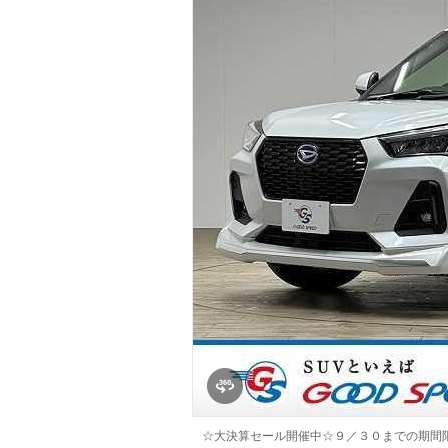
マガジン
車カタログ
自動車ローン
保険
レビュー
価格相場
教習所
用語集
☆大決算セール開催中☆９／３０までの期間