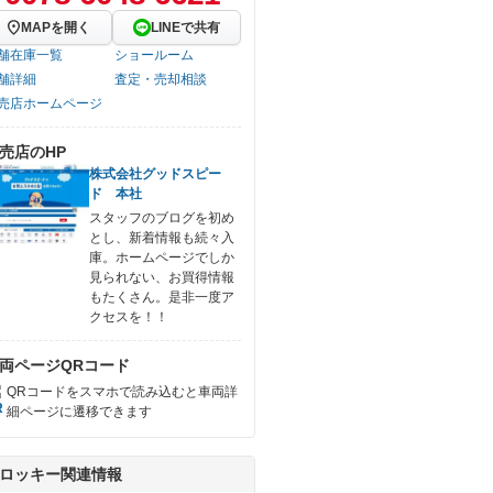
MAPを開く
LINEで共有
舗在庫一覧
ショールーム
舗詳細
査定・売却相談
売店ホームページ
売店のHP
株式会社グッドスピー
ド 本社
スタッフのブログを初め
とし、新着情報も続々入
庫。ホームページでしか
見られない、お買得情報
もたくさん。是非一度ア
クセスを！！
両ページQRコード
QRコードをスマホで読み込むと車両詳
細ページに遷移できます
ロッキー関連情報