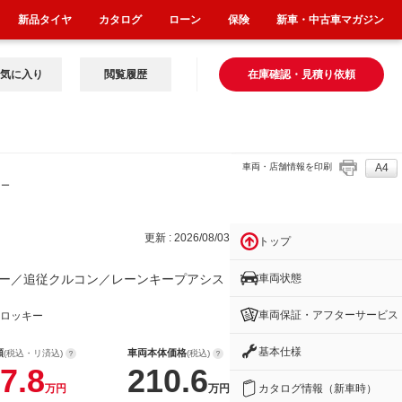
新品タイヤ
カタログ
ローン
保険
新車・中古車マガジン
気に入り
閲覧履歴
在庫確認・見積り依頼
車両・店舗情報を印刷
A4
キー
更新 : 2026/08/03
トップ
車両状態
ー／追従クルコン／レーンキープアシス
車両保証・アフターサービス
ロッキー
基本仕様
額
車両本体価格
(税込・リ済込)
(税込)
7.8
210.6
カタログ情報（新車時）
万円
万円