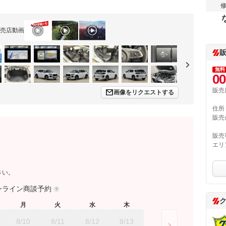
売店動画
無料
00
販売
画像をリクエストする
住所
販売
販売
エリ
さい。
ンライン商談予約
月
火
水
木
8/10
8/11
8/12
8/13