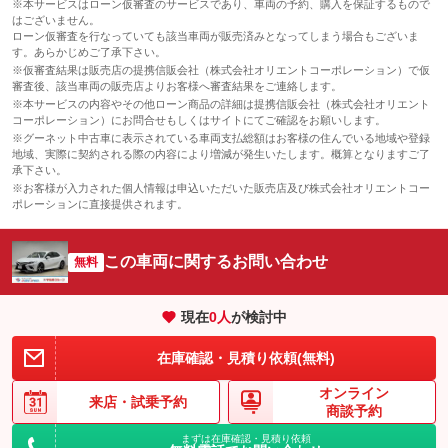
※本サービスはローン仮審査のサービスであり、車両の予約、購入を保証するもので
はございません。
ローン仮審査を行なっていても該当車両が販売済みとなってしまう場合もございま
す。あらかじめご了承下さい。
※仮審査結果は販売店の提携信販会社（株式会社オリエントコーポレーション）で仮
審査後、該当車両の販売店よりお客様へ審査結果をご連絡します。
※本サービスの内容やその他ローン商品の詳細は提携信販会社（株式会社オリエント
コーポレーション）にお問合せもしくはサイトにてご確認をお願いします。
※グーネット中古車に表示されている車両支払総額はお客様の住んでいる地域や登録
地域、実際に契約される際の内容により増減が発生いたします。概算となりますご了
承下さい。
※お客様が入力された個人情報は申込いただいた販売店及び株式会社オリエントコー
ポレーションに直接提供されます。
この車両に関するお問い合わせ
無料
現在
0
人
が検討中
在庫確認・見積り依頼(無料)
オンライン
来店・
試乗予約
商談予約
まずは在庫確認・見積り依頼