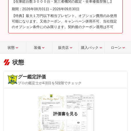
【在庫総台数３０００台・第三者機関の鑑定・全車修復歴無し】
期間：2026年08月01日～2026年09月30日
【特典】最大１万円以下相当プレゼント。オプション費用のみ使用
可能になります。又他クーポン、キャンペーン併用不可、当社指定
のオプション条件にのみ限ります。契約後のクーポン適用は不可
状態
装備
販売店
購入パック
ローン
状態
グー鑑定評価
プロの鑑定士が4項目を5段階でチェック
評価書を見る