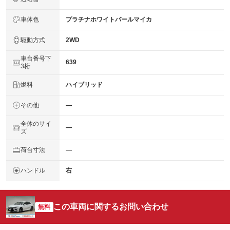
車体色
プラチナホワイトパールマイカ
駆動方式
2WD
車台番号下
639
3桁
燃料
ハイブリッド
その他
―
全体のサイ
―
ズ
荷台寸法
―
ハンドル
右
この車両に関するお問い合わせ
無料