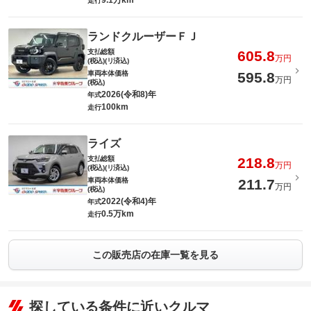
9.1万km
走行
ランドクルーザーＦＪ
支払総額
605.8
万円
(税込)(リ済込)
車両本体価格
595.8
万円
(税込)
2026(令和8)年
年式
100km
走行
ライズ
支払総額
218.8
万円
(税込)(リ済込)
車両本体価格
211.7
万円
(税込)
2022(令和4)年
年式
0.5万km
走行
この販売店の在庫一覧を見る
探している条件に近いクルマ