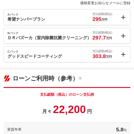
価格変更お知らせメールに登録
支払総額(税込)
Aパック
295
希望ナンバープラン
万円
内：オプシ
2.2
ョン価格
支払総額(税込)
Bパック
万円
297.7
(税込)
ＤＲバズーカ（室内除菌抗菌クリーニング）
万円
車両本体価
281.4
万円
内：オプシ
格
4.9
ョン価格
支払総額(税込)
Cパック
万円
303.8
(税込)
グッドスピードコーティング
万円
車両本体価
281.4
万円
内：オプシ
格
11
ョン価格
万円
(税込)
パック内容
ローンご利用時（参考）
車両本体価
281.4
万円
新しいクルマのご納車と一緒にお好みの番号を選んでみてはいか
格
がでしょうか！記念日や誕生日などお好みの番号を選ぶことで大
パック内容
切な愛車がより一層大切な１台になりますね！
支払総額（税込）のローン支払例
希望ナンバープラン
エボパレーター洗浄，防カビコーティング，消臭，ルームクリー
22,200
※都道府県によって抽選となる番号が異なります。また当選まで
ニング ／ 装備内容備考：車のエアコンの臭いの元となるカビ
備考
お時間のかかる場合や通常ナンバーに比べナンバー交付されるま
月々
円
パック内容
や菌を高圧洗浄で隅々までクリーニングします！
で日数がかかりますのでご了承くださいませ。
エボパレーター洗浄，防カビコーティング，消臭，ルームクリー
上質なボディーの輝きを復活させガラスの粒子を付着させる事で
ニング ／ 装備内容備考：車のエアコンの臭いの元となるカビ
備考
ボディーを維持します。耐久性も向上し洗車時も手間もなくなり
や菌を高圧洗浄で隅々までクリーニングします！
5.8
実質年率
%
ます。
このパックの見積もり依頼（無料）