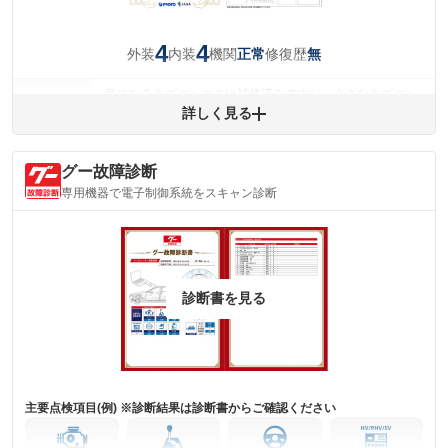
4
4
外装
内装
機関
修復歴
正常
無
気になるキズやヘコミは補修済みですが、小さなキズやヘ
外装
コミが残っています。
詳しく見る
(車両外装)
キズ・へこみについて問い合わせる
内装
グー故障診断
気になる汚れ等が、部分的にあります。
(内装状態)
専用機器で電子制御系統をスキャン診断
主要機関に不具合はありません。
機関
詳細は鑑定書をご確認ください。
修復歴
※グー鑑定は保証サービスではございません。購入時は必ず現車をご確認
診断書を見る
下さい。
※実際にお渡しするコンディションチェックシートにつきましては、形式
および表示項目が異なる場合がございます。
※グー鑑定の評価はあくまでも記載している鑑定日の鑑定結果となりま
す。車両情報等の詳細は各販売店へお問い合わせ下さい。
主要点検項目(例) ※診断結果は診断書からご確認ください