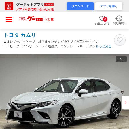
グーネットアプリ
RENEW
ダウンロード
アプリを開く
メアド不要で問い合わせ可能
0
お気に入り
閲覧履歴
トヨタ カムリ
ＷＳレザーパッケージ 純正８インチナビ地デジ／黒革シート／シ
ートヒーター／パワーシート／追従クルコン／レーンキープアシス
もっと見る
ト／電動パーキングブレーキ／ＥＴＣ／ＬＥＤヘッドライト／オー
トハイビーム／スマートキー（福岡県）
1
/73