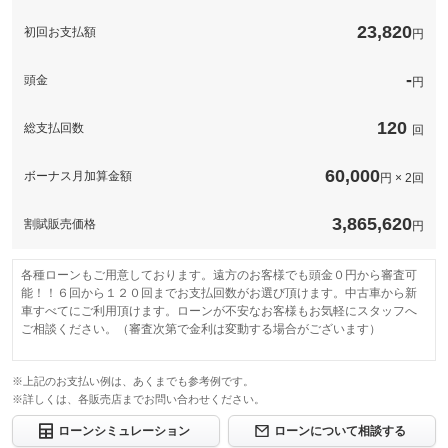
グッドスピードがご提案する次世代ハイブリットコーティング！
23,820
きめ細かい下地処理により、ボディー艶が復活！！その違いはシ
初回お支払額
円
備考
このパックの見積もり依頼（無料）
ョールームにて！！！
-
頭金
円
このパックの見積もり依頼（無料）
120
総支払回数
回
60,000
ボーナス月加算金額
円 × 2回
3,865,620
割賦販売価格
円
各種ローンもご用意しております。遠方のお客様でも頭金０円から審査可
能！！６回から１２０回までお支払回数がお選び頂けます。中古車から新
車すべてにご利用頂けます。ローンが不安なお客様もお気軽にスタッフへ
ご相談ください。（審査次第で金利は変動する場合がございます）
※上記のお支払い例は、あくまでも参考例です。
※詳しくは、各販売店までお問い合わせください。
ローンシミュレーション
ローンについて相談する