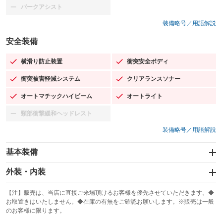
パークアシスト
：装備なし
装備略号／用語解説
安全装備
横滑り防止装置
衝突安全ボディ
：装備あり
：装備あり
衝突被害軽減システム
クリアランスソナー
：装備あり
：装備あり
オートマチックハイビーム
オートライト
：装備あり
：装備あり
頸部衝撃緩和ヘッドレスト
：装備なし
装備略号／用語解説
基本装備
エアバッグ：運転席/助手席/サイド
外装・内装
：装備あり
スライドドア
カーナビ：メモリーナビ他
：装備なし
：装備あり
【注】販売は、当店に直接ご来場頂けるお客様を優先させていただきます。◆
お取置きはいたしません。◆在庫の有無をご確認お願いします。※販売は一般
サンルーフ
ABS
TV：フルセグ
：装備なし
：装備あり
：装備あり
のお客様に限ります。
エアコン
Wエアコン