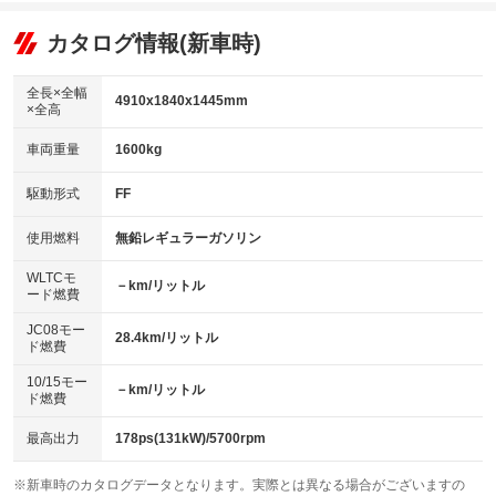
オーディオ：CDまたはCDチェンジャー
：装備あり
：装備なし
：装備あり
リフトアップ
パワーステアリング
カタログ情報(新車時)
ビジュアル：ブルーレイ再生／DVD再生
：装備なし
：装備あり
：装備あり
ダウンヒルアシストコントロール
アルミホイール：18インチ
：装備なし
：装備あり
全長×全幅
4910x1840x1445mm
×全高
パワーウィンドウ
盗難防止システム
革シート
ハーフレザーシート
：装備あり
：装備あり
：装備あり
：装備なし
車両重量
1600kg
アイドリングストップ
ドライブレコーダー
キーレス
LEDヘッドランプ
：装備あり
：装備なし
：装備あり
：装備あり
USB入力端子
Bluetooth接続
駆動形式
FF
HID(キセノンライト)
ポータブルナビ
：装備あり
：装備あり
：装備なし
：装備なし
100V電源
クリーンディーゼル
バックカメラ
ETC
使用燃料
無鉛レギュラーガソリン
：装備なし
：装備なし
：装備あり
：装備あり
センターデフロック
エアロ
スマートキー
：装備なし
WLTCモ
：装備なし
：装備あり
－km/リットル
ード燃費
レンタカーアップ
展示・試乗車
ローダウン
ランフラットタイヤ
：装備なし
：装備なし
：装備なし
：装備なし
JC08モー
28.4km/リットル
ド燃費
電動格納ミラー
パワーシート
3列シート
：装備あり
：装備あり
：装備なし
10/15モー
装備略号／用語解説
－km/リットル
ベンチシート
フルフラットシート
ド燃費
：装備なし
：装備なし
チップアップシート
オットマン
：装備なし
：装備なし
最高出力
178ps(131kW)/5700rpm
電動格納サードシート
シートヒーター
：装備なし
：装備あり
※新車時のカタログデータとなります。実際とは異なる場合がございますの