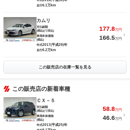
2018(平成30)年
年式
6.1万km
走行
カムリ
支払総額
177.8
万円
(税込)(リ済込)
車両本体価格
166.5
万円
(税込)
2017(平成29)年
年式
6.2万km
走行
この販売店の在庫一覧を見る
この販売店の新着車種
ＣＸ－５
支払総額
58.8
万円
(税込)(リ済込)
車両本体価格
46.6
万円
(税込)
2013(平成25)年
年式