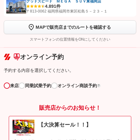
グッドスピード ＭＥＧＡ ＳＵＶ東福岡店
4.8
91件
【STEP1】
認証画面でグーネットを友だち追加してから「許可する」ボタンを押
〒813-0062 福岡県福岡市東区松島５－２３－１
します
MAPで販売店までのルートを確認する
【STEP2】
トーク画面で
ボタンをタップして問い合わせを
完了してください。
スマートフォンの位置情報をONにしてください
こちら
オンライン予約
予約する内容を選択してください。
来店
同乗試乗予約
オンライン商談予約
?
販売店からのお知らせ！
【大決算セール！！】