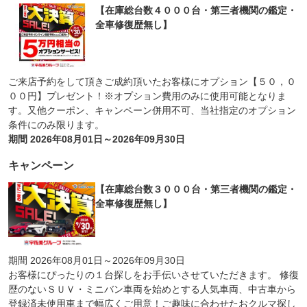
【在庫総台数４０００台・第三者機関の鑑定・
全車修復歴無し】
ご来店予約をして頂きご成約頂いたお客様にオプション【５０，０
００円】プレゼント！※オプション費用のみに使用可能となりま
す。又他クーポン、キャンペーン併用不可、当社指定のオプション
条件にのみ限ります。
期間 2026年08月01日～2026年09月30日
キャンペーン
【在庫総台数３０００台・第三者機関の鑑定・
全車修復歴無し】
期間 2026年08月01日～2026年09月30日
お客様にぴったりの１台探しをお手伝いさせていただきます。 修復
歴のないＳＵＶ・ミニバン車両を始めとする人気車両、中古車から
登録済未使用車まで幅広くご用意！ご趣味に合わせたおクルマ探し