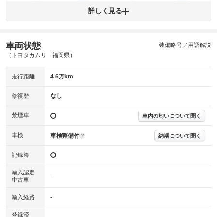
エンジン
トランス
パワー
HV/PHV/EV
詳しく見る
ミッション
ステアリング
車両状態
ABS
エアーバッグ
先進安全装備
その他
装備略号／用語解説
（トヨタカムリ 福岡県）
※異常がある場合は主要点検項目が赤色になり、異常と表記されます。
※車に装備されていない項目は「-」と表記されます
走行距離
4.6万km
※グー故障診断は保証サービスではございません。購入時は必ず現車をご
確認下さい。
※実際にお渡しする故障診断書につきましては、形式および表示項目が異
修復歴
なし
なる場合がございます。
※グー故障診断書はあくまでも実施時点での診断結果となります。将来に
禁煙車
車内の匂いについて聞く
わたり車両状態を担保するものではありませんので、車両情報等の詳細は
各販売店へお問い合わせ下さい。
車検
車検整備付
納期について聞く
?
記録簿
輸入認定
-
中古車
輸入経路
-
登録済