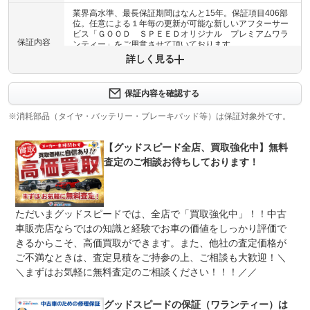
業界高水準、最長保証期間はなんと15年。保証項目406部
位。任意による１年毎の更新が可能な新しいアフターサー
ビス「ＧＯＯＤ ＳＰＥＥＤオリジナル プレミアムワラ
保証内容
ンティー」をご用意させて頂いております。
詳しく見る
保証内容について問い合わせる
保証内容を確認する
保証項目
-
※消耗部品（タイヤ・バッテリー・ブレーキパッド等）は保証対象外です。
修理回数
-
【グッドスピード全店、買取強化中】無料
上限金額
-
査定のご相談お待ちしております！
免責金
無し
保証修理
-
ただいまグッドスピードでは、全店で「買取強化中」！！中古
受付先
車販売店ならではの知識と経験でお車の価値をしっかり評価で
整備付 法定12ヶ月または法定24ヶ月点検整備付
きるからこそ、高価買取ができます。また、他社の査定価格が
法定整備
※車検なし・車検整備付の場合は法定24ヶ月点検整備付
ご不満なときは、査定見積をご持参の上、ご相談も大歓迎！＼
※商用車は6ヶ月または12ヶ月点検整備付
＼まずはお気軽に無料査定のご相談ください！！！／／
法定整備
安心の認証工場完備。国家資格整備士常駐、積載車もござ
について
います。
グッドスピードの保証（ワランティー）は