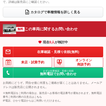
で、詳細は販売店にご確認ください。
ウォークスルー
後席モニター
：装備なし
：装備なし
電動リアゲート
フロントカメラ
カタログで車種情報を詳しく見る
：装備なし
：装備なし
シートエアコン
全周囲カメラ
：装備なし
：装備なし
サイドカメラ
ルーフレール
この車両に関するお問い合わせ
：装備なし
無料
：装備なし
エアサスペンション
ヘッドライトウォッシャー
：装備なし
：装備なし
現在
0
人
が検討中
装備略号／用語解説
在庫確認・見積り依頼(無料)
オンライン
来店・
試乗予約
商談予約
まずは在庫確認・見積り依頼
無料電話でお問い合わせ
お気軽にどうぞ。問合せ後に何度もご連絡が届くことはありません。メールア
ドレスは販売店に公開されません。
※無料電話をご利用の場合は、販売店へお客様の電話番号が通知されます。無料電話
番号ご利用の際の注意点は
こちら
IP電話、ひかり電話からはご利用いただけません。