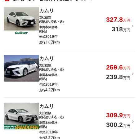
カムリ
支払総額
327.8
万円
(税込)(リ済込・追)
車両本体価格
318
万円
(税込)
2019年
年式
3.0万km
走行
カムリ
支払総額
259.6
万円
(税込)(リ済込・追)
車両本体価格
239.8
万円
(税込)
2019年
年式
4.2万km
走行
カムリ
支払総額
309.9
万円
(税込)(リ済込・追)
車両本体価格
300.2
万円
(税込)
2018年
年式
2.2万km
走行