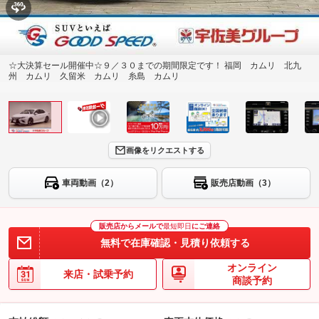
☆大決算セール開催中☆９／３０までの期間限定です！ 福岡 カムリ 北九
州 カムリ 久留米 カムリ 糸島 カムリ
画像をリクエストする
車両動画（2）
販売店動画（3）
販売店からメールで
最短即日
にご連絡
無料で在庫確認・見積り依頼する
オンライン
来店・試乗予約
商談予約