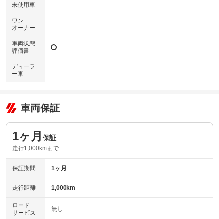
-
未使用車
ワン
-
オーナー
車両状態
評価書
ディーラ
-
ー車
車両保証
1ヶ月
保証
走行1,000kmまで
保証期間
1ヶ月
走行距離
1,000km
ロード
無し
サービス