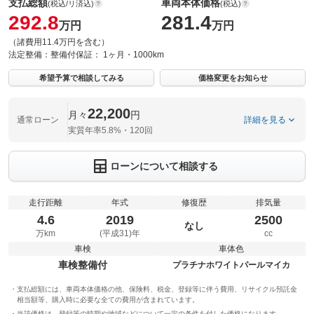
支払総額
車両本体価格
(税込/リ済込)
(税込)
292.8
281.4
万円
万円
（諸費用11.4万円を含む）
法定整備：
整備付
保証：
1ヶ月・1000km
希望予算で相談してみる
価格変更をお知らせ
22,200
月々
円
通常ローン
詳細を見る
実質年率5.8%・120回
ローンについて相談する
走行距離
年式
修復歴
排気量
4.6
2019
2500
なし
万km
(平成31)年
cc
車検
車体色
車検整備付
プラチナホワイトパールマイカ
支払総額には、車両本体価格の他、保険料、税金、登録等に伴う費用、リサイクル預託金
相当額等、購入時に必要な全ての費用が含まれています。
当該価格は、登録等の時期や地域などについて一定の条件を付した価格になります。