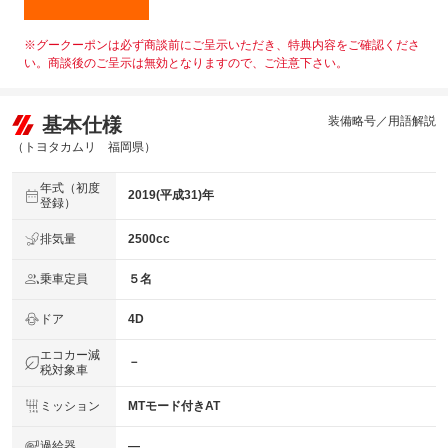
※グークーポンは必ず商談前にご呈示いただき、特典内容をご確認くださ
い。商談後のご呈示は無効となりますので、ご注意下さい。
基本仕様
装備略号／用語解説
（トヨタカムリ 福岡県）
年式（初度
2019(平成31)年
登録）
排気量
2500cc
乗車定員
５名
ドア
4D
エコカー減
－
税対象車
ミッション
MTモード付きAT
過給器
―