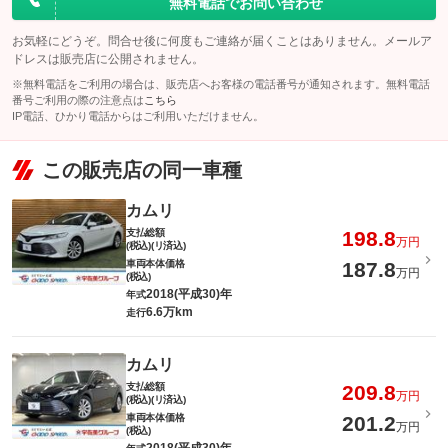
無料電話でお問い合わせ
お気軽にどうぞ。問合せ後に何度もご連絡が届くことはありません。メールア
ドレスは販売店に公開されません。
※無料電話をご利用の場合は、販売店へお客様の電話番号が通知されます。無料電話
番号ご利用の際の注意点は
こちら
IP電話、ひかり電話からはご利用いただけません。
この販売店の同一車種
カムリ
支払総額
198.8
万円
(税込)(リ済込)
車両本体価格
187.8
万円
(税込)
2018(平成30)年
年式
6.6万km
走行
カムリ
支払総額
209.8
万円
(税込)(リ済込)
車両本体価格
201.2
万円
(税込)