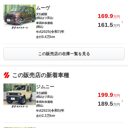
ムーヴ
支払総額
169.9
万円
(税込)(リ済込)
車両本体価格
161.5
万円
(税込)
2025(令和7)年
年式
0.4万km
走行
この販売店の在庫一覧を見る
この販売店の新着車種
ジムニー
支払総額
199.9
万円
(税込)(リ済込)
車両本体価格
189.5
万円
(税込)
2023(令和5)年
年式
2.3万km
走行