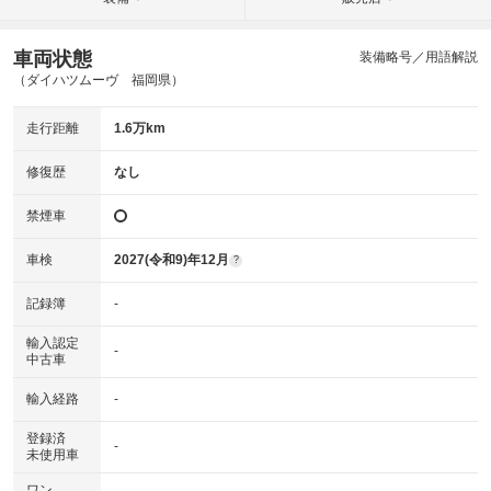
車両状態
装備略号／用語解説
（ダイハツムーヴ 福岡県）
走行距離
1.6万km
修復歴
なし
禁煙車
車検
2027(令和9)年12月
?
記録簿
-
輸入認定
-
中古車
輸入経路
-
登録済
-
未使用車
ワン