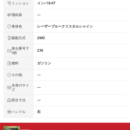
ミッション
インパネAT
過給器
―
車体色
レーザーブルークリスタルシャイン
駆動方式
2WD
車台番号下
236
3桁
燃料
ガソリン
その他
―
全体のサイ
―
ズ
荷台寸法
―
ハンドル
右