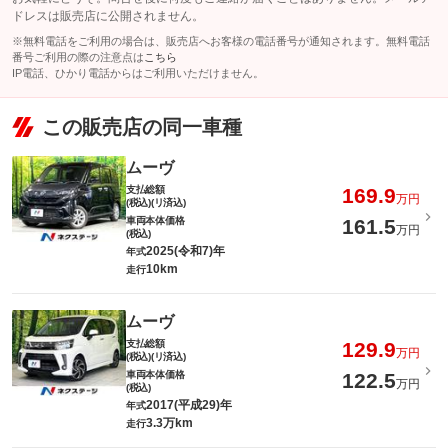
ドレスは販売店に公開されません。
※無料電話をご利用の場合は、販売店へお客様の電話番号が通知されます。無料電話
番号ご利用の際の注意点は
こちら
IP電話、ひかり電話からはご利用いただけません。
この販売店の同一車種
ムーヴ
支払総額
169.9
万円
(税込)(リ済込)
車両本体価格
161.5
万円
(税込)
2025(令和7)年
年式
10km
走行
ムーヴ
支払総額
129.9
万円
(税込)(リ済込)
車両本体価格
122.5
万円
(税込)
2017(平成29)年
年式
3.3万km
走行