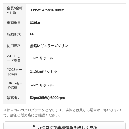
ダウンヒルアシストコントロール
アルミホイール：15インチ
：装備なし
：装備あり
全長×全幅
3395x1475x1630mm
×全高
パワーウィンドウ
盗難防止システム
革シート
ハーフレザーシート
：装備あり
：装備あり
：装備なし
：装備なし
車両重量
830kg
アイドリングストップ
ドライブレコーダー
キーレス
LEDヘッドランプ
：装備あり
：装備あり
：装備あり
：装備あり
USB入力端子
Bluetooth接続
駆動形式
FF
HID(キセノンライト)
ポータブルナビ
：装備なし
：装備なし
：装備なし
：装備なし
100V電源
クリーンディーゼル
バックカメラ
ETC
使用燃料
無鉛レギュラーガソリン
：装備なし
：装備なし
：装備あり
：装備あり
センターデフロック
エアロ
スマートキー
：装備なし
WLTCモ
：装備なし
：装備あり
－km/リットル
ード燃費
レンタカーアップ
展示・試乗車
ローダウン
ランフラットタイヤ
：装備なし
：装備なし
：装備なし
：装備なし
JC08モー
31.0km/リットル
ド燃費
電動格納ミラー
パワーシート
3列シート
：装備あり
：装備なし
：装備なし
10/15モー
装備略号／用語解説
－km/リットル
ベンチシート
フルフラットシート
ド燃費
：装備あり
：装備なし
チップアップシート
オットマン
：装備なし
：装備なし
最高出力
52ps(38kW)/6800rpm
電動格納サードシート
シートヒーター
：装備なし
：装備あり
※新車時のカタログデータとなります。実際とは異なる場合がございますの
で、詳細は販売店にご確認ください。
ウォークスルー
後席モニター
：装備なし
：装備なし
電動リアゲート
フロントカメラ
カタログで車種情報を詳しく見る
：装備なし
：装備あり