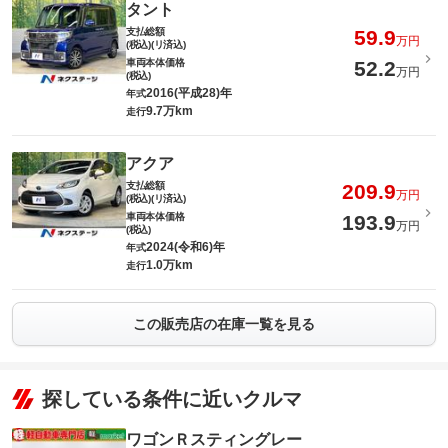
タント
支払総額
59.9
万円
(税込)(リ済込)
車両本体価格
52.2
万円
(税込)
2016(平成28)年
年式
9.7万km
走行
アクア
支払総額
209.9
万円
(税込)(リ済込)
車両本体価格
193.9
万円
(税込)
2024(令和6)年
年式
1.0万km
走行
この販売店の在庫一覧を見る
探している条件に近いクルマ
ワゴンＲスティングレー