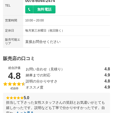
0078-6044-2474
TEL
無料電話
営業時間
10:00～20:00
定休日
毎月第三水曜日（祝日除く）
販売可能エ
直接お問合せください
リア
販売店の口コミ
総合評価
4.8
お問い合わせ（見積り）
（5点満点中）
4.8
4.9
納車までの対応
4.8
説明の分かりやすさ
4.9
オススメ度
458件
5.0
担当して下さった女性スタッフさんの笑顔とお気遣いがとても
嬉しかったです。説明なども丁寧で分かりやすかったです。自