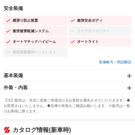
安全装備
横滑り防止装置
衝突安全ボディ
：装備あり
：装備あり
衝突被害軽減システム
クリアランスソナー
：装備あり
：装備なし
オートマチックハイビーム
オートライト
：装備あり
：装備あり
頸部衝撃緩和ヘッドレスト
：装備なし
装備略号／用語解説
基本装備
エアバッグ：運転席/助手席
外装・内装
：装備あり
スライドドア
カーナビ：SDナビ
：装備なし
：装備あり
【注】販売は、当店に直接ご来場頂けるお客様を優先させていただきます。◆
お取置きはいたしません。◆在庫の有無をご確認お願いします。※販売は一般
サンルーフ
ABS
TV：フルセグ
：装備なし
：装備あり
：装備あり
のお客様に限ります。
エアコン
Wエアコン
オーディオ：CDまたはCDチェンジャー
：装備あり
：装備なし
：装備あり
リフトアップ
パワーステアリング
カタログ情報(新車時)
ビジュアル：-／DVD再生
：装備なし
：装備あり
：装備あり