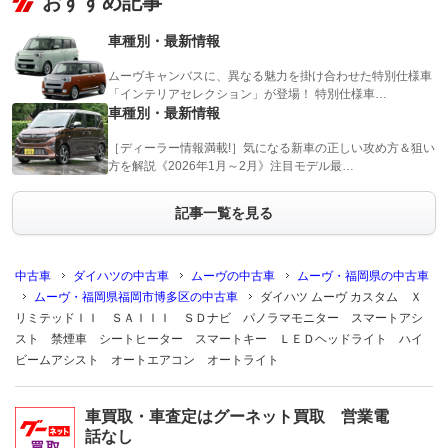
おすすめ記事
車種別・最新情報
ムーヴキャンバスに、異なる魅力を掛け合わせた特別仕様車
「インテリアセレクション」が登場！ 特別仕様車…
車種別・最新情報
［ディーラー情報満載!］気になる新車の正しい攻め方＆狙い
方を解説《2026年1月～2月》注目モデル最…
記事一覧を見る
中古車
ダイハツの中古車
ムーヴの中古車
ムーヴ・福岡県の中古車
ムーヴ・福岡県福岡市博多区の中古車
ダイハツ ムーヴ カスタム Ｘ
リミテッドＩＩ ＳＡＩＩＩ ＳＤナビ パノラマモニター スマートアシ
スト 禁煙車 シートヒーター スマートキー ＬＥＤヘッドライト ハイ
ビームアシスト オートエアコン オートライト
車買取・車査定はグーネット買取 営業電
話なし