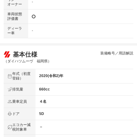
-
オーナー
車両状態
評価書
ディーラ
-
ー車
基本仕様
装備略号／用語解説
（ダイハツムーヴ 福岡県）
年式（初度
2020(令和2)年
登録）
排気量
660cc
乗車定員
４名
ドア
5D
エコカー減
－
税対象車