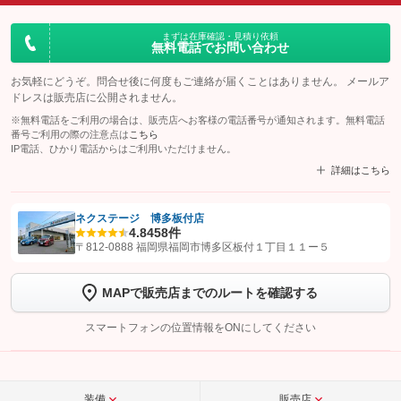
まずは在庫確認・見積り依頼
無料電話でお問い合わせ
お気軽にどうぞ。問合せ後に何度もご連絡が届くことはありません。 メールア
ドレスは販売店に公開されません。
※無料電話をご利用の場合は、販売店へお客様の電話番号が通知されます。無料電話
番号ご利用の際の注意点は
こちら
IP電話、ひかり電話からはご利用いただけません。
詳細はこちら
ネクステージ 博多板付店
4.8
458件
【STEP1】
認証画面でグーネットを友だち追加してから「許可する」ボタンを押
〒812-0888 福岡県福岡市博多区板付１丁目１１ー５
します
MAPで販売店までのルートを確認する
【STEP2】
トーク画面で
ボタンをタップして問い合わせを
完了してください。
スマートフォンの位置情報をONにしてください
こちら
装備
販売店