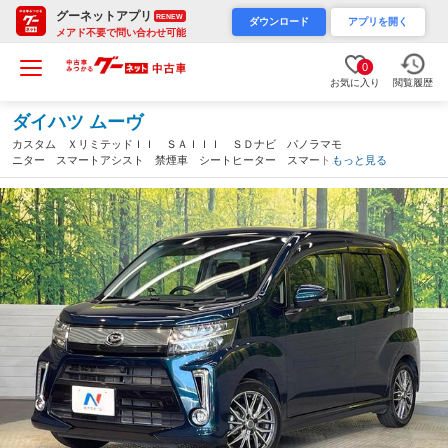
グーネットアプリ
RENEW
ダウンロード
アプリを開く
メアド不要で問い合わせ可能
0
お気に入り
閲覧履歴
ダイハツ ムーヴ
カスタム ＸリミテッドＩＩ ＳＡＩＩＩ ＳＤナビ パノラマモ
ニター スマートアシスト 禁煙車 シートヒーター スマートキ
もっと見る
ー ＬＥＤヘッドライト ハイビームアシスト オートエアコン
オートライト（福岡県）