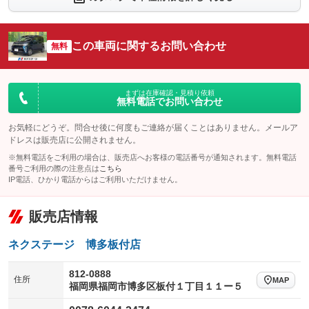
シートエアコン
全周囲カメラ
：装備なし
：装備あり
サイドカメラ
ルーフレール
この車両に関するお問い合わせ
：装備あり
無料
：装備なし
エアサスペンション
ヘッドライトウォッシャー
：装備なし
：装備なし
装備略号／用語解説
まずは在庫確認・見積り依頼
無料電話でお問い合わせ
お気軽にどうぞ。問合せ後に何度もご連絡が届くことはありません。メールア
ドレスは販売店に公開されません。
※無料電話をご利用の場合は、販売店へお客様の電話番号が通知されます。無料電話
番号ご利用の際の注意点は
こちら
IP電話、ひかり電話からはご利用いただけません。
販売店情報
ネクステージ 博多板付店
812-0888
住所
MAP
福岡県福岡市博多区板付１丁目１１ー５