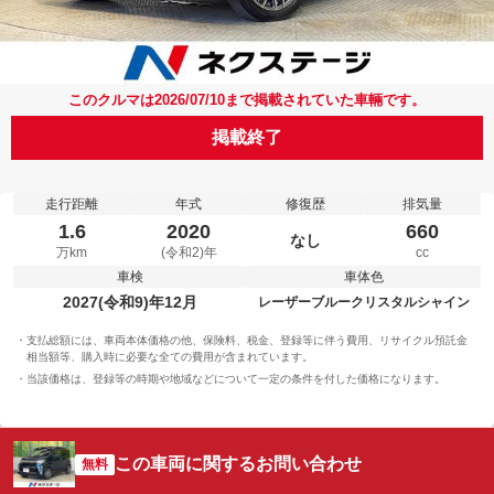
このクルマは2026/07/10まで掲載されていた車輛です。
掲載終了
走行距離
年式
修復歴
排気量
1.6
2020
660
なし
万km
(令和2)年
cc
車検
車体色
2027(令和9)年12月
レーザーブルークリスタルシャイン
支払総額には、車両本体価格の他、保険料、税金、登録等に伴う費用、リサイクル預託金
相当額等、購入時に必要な全ての費用が含まれています。
当該価格は、登録等の時期や地域などについて一定の条件を付した価格になります。
この車両に関するお問い合わせ
無料