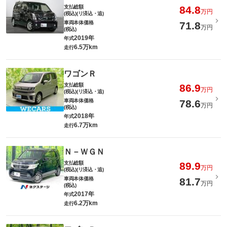
支払総額
84.8
万円
(税込)(リ済込・追)
車両本体価格
71.8
万円
(税込)
2019年
年式
6.5万km
走行
ワゴンＲ
支払総額
86.9
万円
(税込)(リ済込・追)
車両本体価格
78.6
万円
(税込)
2018年
年式
6.7万km
走行
Ｎ－ＷＧＮ
支払総額
89.9
万円
(税込)(リ済込・追)
車両本体価格
81.7
万円
(税込)
2017年
年式
6.2万km
走行