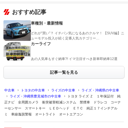
おすすめ記事
車種別・最新情報
どれが“買い”？ イチバン気になるあのクルマ！ 【SUV編】ニ
ューモデル投入が続く定番人気カテゴリー…
カーライフ
あの人気車もすぐ納車?! イマ注目すべき新車即納車12選
記事一覧を見る
中古車
トヨタの中古車
ライズの中古車
ライズ・沖縄県の中古車
ライズ・沖縄県豊見城市の中古車
トヨタ ライズ Ｚ １年保証付 純
正ナビ 全周囲カメラ 衝突被害軽減システム 禁煙車 ドラレコ コーナ
ーセンサー スマートキー ＬＥＤヘッド ＥＴＣ 純正１７インチアル
ミ 車線逸脱警報 オートライト オートエアコン