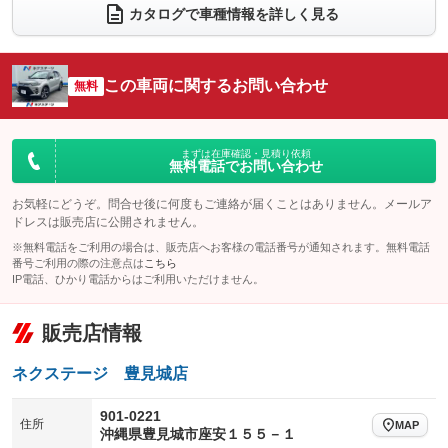
電動リアゲート
フロントカメラ
カタログで車種情報を詳しく見る
：装備なし
：装備あり
シートエアコン
全周囲カメラ
：装備なし
：装備あり
サイドカメラ
ルーフレール
この車両に関するお問い合わせ
：装備あり
無料
：装備なし
エアサスペンション
ヘッドライトウォッシャー
：装備なし
：装備なし
装備略号／用語解説
まずは在庫確認・見積り依頼
無料電話でお問い合わせ
お気軽にどうぞ。問合せ後に何度もご連絡が届くことはありません。メールア
ドレスは販売店に公開されません。
※無料電話をご利用の場合は、販売店へお客様の電話番号が通知されます。無料電話
番号ご利用の際の注意点は
こちら
IP電話、ひかり電話からはご利用いただけません。
販売店情報
ネクステージ 豊見城店
901-0221
住所
MAP
沖縄県豊見城市座安１５５－１