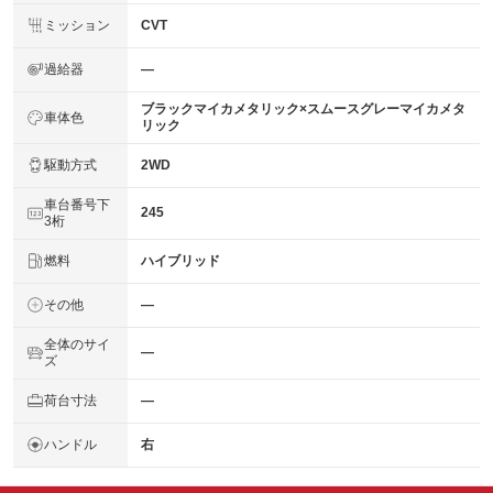
ミッション
CVT
過給器
―
ブラックマイカメタリック×スムースグレーマイカメタ
車体色
リック
駆動方式
2WD
車台番号下
245
3桁
燃料
ハイブリッド
その他
―
全体のサイ
―
ズ
荷台寸法
―
ハンドル
右