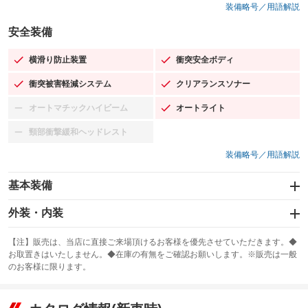
装備略号／用語解説
安全装備
横滑り防止装置
衝突安全ボディ
：装備あり
：装備あり
衝突被害軽減システム
クリアランスソナー
：装備あり
：装備あり
オートマチックハイビーム
オートライト
：装備なし
：装備あり
頸部衝撃緩和ヘッドレスト
：装備なし
装備略号／用語解説
基本装備
エアバッグ：運転席/助手席/サイド
外装・内装
：装備あり
スライドドア
カーナビ：SDナビ
：装備なし
：装備あり
【注】販売は、当店に直接ご来場頂けるお客様を優先させていただきます。◆
お取置きはいたしません。◆在庫の有無をご確認お願いします。※販売は一般
サンルーフ
ABS
TV：フルセグ
：装備なし
：装備あり
：装備あり
のお客様に限ります。
エアコン
Wエアコン
オーディオ：CDまたはCDチェンジャー／ミュージックサーバー
：装備あり
：装備なし
：装備あり
リフトアップ
パワーステアリング