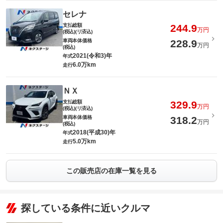
セレナ
支払総額
244.9
万円
(税込)(リ済込)
車両本体価格
228.9
万円
(税込)
2021(令和3)年
年式
6.0万km
走行
ＮＸ
支払総額
329.9
万円
(税込)(リ済込)
車両本体価格
318.2
万円
(税込)
2018(平成30)年
年式
5.0万km
走行
この販売店の在庫一覧を見る
探している条件に近いクルマ