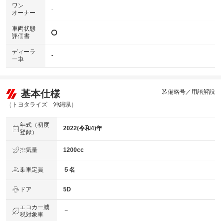
ワン
-
オーナー
車両状態
評価書
ディーラ
-
ー車
基本仕様
装備略号／用語解説
（トヨタライズ 沖縄県）
年式（初度
2022(令和4)年
登録）
排気量
1200cc
乗車定員
５名
ドア
5D
エコカー減
－
税対象車