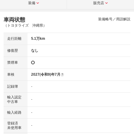
装備
販売店
車両状態
装備略号／用語解説
（トヨタライズ 沖縄県）
走行距離
5.1万km
修復歴
なし
禁煙車
車検
2027(令和9)年7月
?
記録簿
-
輸入認定
-
中古車
輸入経路
-
登録済
-
未使用車