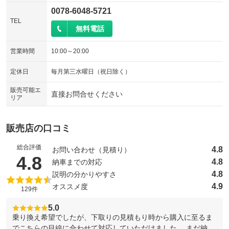
0078-6048-5721
TEL
無料電話
営業時間
10:00～20:00
定休日
毎月第三水曜日（祝日除く）
販売可能エ
直接お問合せください
リア
販売店の口コミ
総合評価
4.8
お問い合わせ（見積り）
（5点満点中）
4.8
4.8
納車までの対応
4.8
説明の分かりやすさ
4.9
オススメ度
129件
5.0
乗り換え希望でしたが、下取りの見積もり時から購入に至るま
でこちらの目線に合わせて対応していただけました。 まだ納