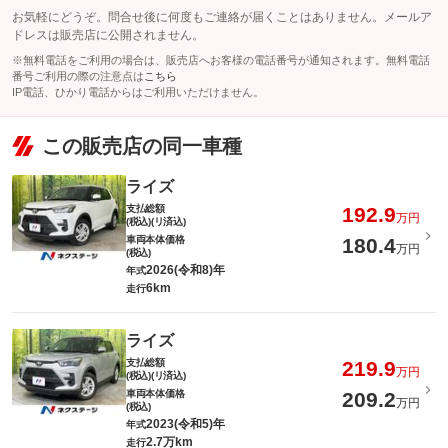
お気軽にどうぞ。問合せ後に何度もご連絡が届くことはありません。メールア
ドレスは販売店に公開されません。
※無料電話をご利用の場合は、販売店へお客様の電話番号が通知されます。無料電話
番号ご利用の際の注意点は
こちら
IP電話、ひかり電話からはご利用いただけません。
この販売店の同一車種
ライズ
支払総額
192.9
万円
(税込)(リ済込)
車両本体価格
180.4
万円
(税込)
2026(令和8)年
年式
6km
走行
ライズ
支払総額
219.9
万円
(税込)(リ済込)
車両本体価格
209.2
万円
(税込)
2023(令和5)年
年式
2.7万km
走行