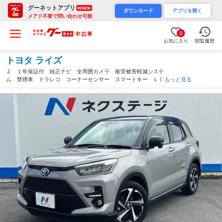
グーネットアプリ
RENEW
ダウンロード
アプリを開く
メアド不要で問い合わせ可能
0
お気に入り
閲覧履歴
トヨタ ライズ
Ｚ １年保証付 純正ナビ 全周囲カメラ 衝突被害軽減システ
ム 禁煙車 ドラレコ コーナーセンサー スマートキー ＬＥＤ
もっと見る
ヘッド ＥＴＣ 純正１７インチアルミ 車線逸脱警報 オートラ
イト オートエアコン（沖縄県）