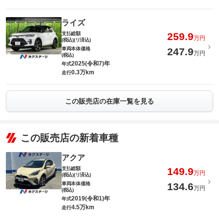
ライズ
支払総額
259.9
万円
(税込)(リ済込)
車両本体価格
247.9
万円
(税込)
2025(令和7)年
年式
0.3万km
走行
この販売店の在庫一覧を見る
この販売店の新着車種
アクア
支払総額
149.9
万円
(税込)(リ済込)
車両本体価格
134.6
万円
(税込)
2019(令和1)年
年式
4.5万km
走行