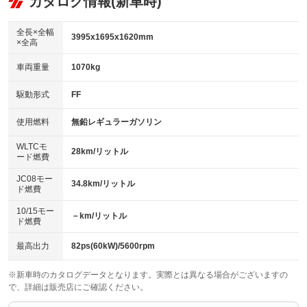
カタログ情報(新車時)
ビジュアル：-／DVD再生
：装備なし
：装備あり
：装備あり
ダウンヒルアシストコントロール
アルミホイール：17インチ
：装備なし
：装備あり
全長×全幅
3995x1695x1620mm
×全高
パワーウィンドウ
盗難防止システム
革シート
ハーフレザーシート
：装備あり
：装備あり
：装備なし
：装備なし
車両重量
1070kg
アイドリングストップ
ドライブレコーダー
キーレス
LEDヘッドランプ
：装備なし
：装備あり
：装備あり
：装備あり
USB入力端子
Bluetooth接続
駆動形式
FF
HID(キセノンライト)
ポータブルナビ
：装備なし
：装備あり
：装備なし
：装備なし
100V電源
クリーンディーゼル
バックカメラ
ETC
使用燃料
無鉛レギュラーガソリン
：装備なし
：装備なし
：装備あり
：装備あり
センターデフロック
エアロ
スマートキー
：装備なし
WLTCモ
：装備なし
：装備あり
28km/リットル
ード燃費
レンタカーアップ
展示・試乗車
ローダウン
ランフラットタイヤ
：装備なし
：装備なし
：装備なし
：装備なし
JC08モー
34.8km/リットル
ド燃費
電動格納ミラー
パワーシート
3列シート
：装備あり
：装備なし
：装備なし
10/15モー
装備略号／用語解説
－km/リットル
ベンチシート
フルフラットシート
ド燃費
：装備なし
：装備なし
チップアップシート
オットマン
：装備なし
：装備なし
最高出力
82ps(60kW)/5600rpm
電動格納サードシート
シートヒーター
：装備なし
：装備あり
※新車時のカタログデータとなります。実際とは異なる場合がございますの
で、詳細は販売店にご確認ください。
ウォークスルー
後席モニター
：装備なし
：装備なし