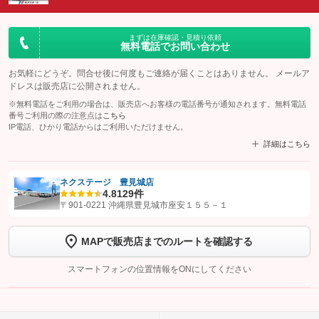
まずは在庫確認・見積り依頼
無料電話でお問い合わせ
お気軽にどうぞ。問合せ後に何度もご連絡が届くことはありません。 メールア
ドレスは販売店に公開されません。
※無料電話をご利用の場合は、販売店へお客様の電話番号が通知されます。無料電話
番号ご利用の際の注意点は
こちら
IP電話、ひかり電話からはご利用いただけません。
詳細はこちら
ネクステージ 豊見城店
4.8
129件
【STEP1】
認証画面でグーネットを友だち追加してから「許可する」ボタンを押
〒901-0221 沖縄県豊見城市座安１５５－１
します
MAPで販売店までのルートを確認する
【STEP2】
トーク画面で
ボタンをタップして問い合わせを
完了してください。
スマートフォンの位置情報をONにしてください
こちら