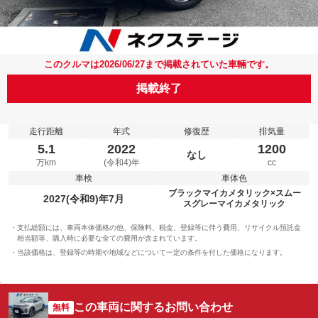
このクルマは2026/06/27まで掲載されていた車輛です。
掲載終了
走行距離
年式
修復歴
排気量
5.1
2022
1200
なし
万km
(令和4)年
cc
車検
車体色
ブラックマイカメタリック×スムー
2027(令和9)年7月
スグレーマイカメタリック
支払総額には、車両本体価格の他、保険料、税金、登録等に伴う費用、リサイクル預託金
相当額等、購入時に必要な全ての費用が含まれています。
当該価格は、登録等の時期や地域などについて一定の条件を付した価格になります。
この車両に関するお問い合わせ
無料