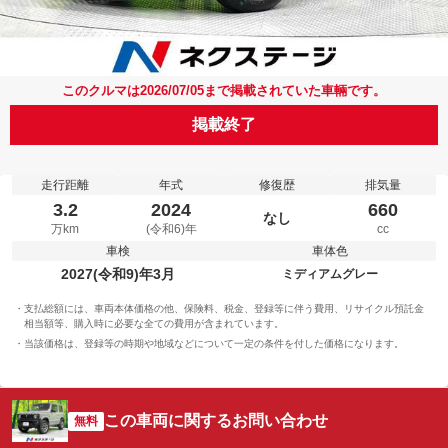
このクルマは2026/07/05まで掲載されていた車輛です。
掲載終了
走行距離
年式
修復歴
排気量
3.2
2024
660
なし
万km
(令和6)年
cc
車検
車体色
2027(令和9)年3月
ミディアムグレー
支払総額には、車両本体価格の他、保険料、税金、登録等に伴う費用、リサイクル預託金
相当額等、購入時に必要な全ての費用が含まれています。
当該価格は、登録等の時期や地域などについて一定の条件を付した価格になります。
この車両に関するお問い合わせ
無料