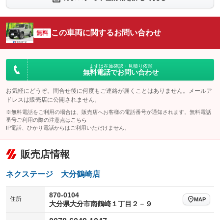
：装備なし
：装備なし
シートエアコン
全周囲カメラ
：装備なし
：装備なし
この車両に関するお問い合わせ
サイドカメラ
無料
ルーフレール
：装備なし
：装備なし
エアサスペンション
ヘッドライトウォッシャー
：装備なし
：装備なし
装備略号／用語解説
まずは在庫確認・見積り依頼
無料電話でお問い合わせ
お気軽にどうぞ。問合せ後に何度もご連絡が届くことはありません。メールア
ドレスは販売店に公開されません。
※無料電話をご利用の場合は、販売店へお客様の電話番号が通知されます。無料電話
番号ご利用の際の注意点は
こちら
IP電話、ひかり電話からはご利用いただけません。
販売店情報
ネクステージ 大分鶴崎店
870-0104
住所
MAP
大分県大分市南鶴崎１丁目２－９