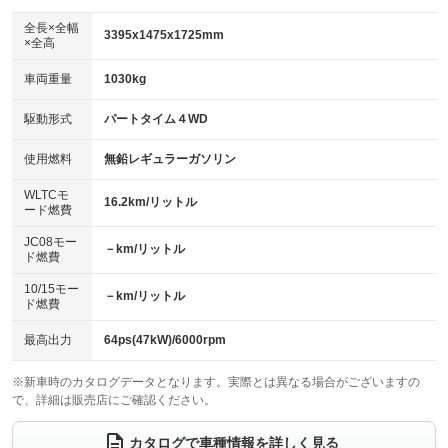
ダウンヒルアシストコントロール
：装備あり
アルミホイール：16インチ
全長×全幅
：装備あり
3395x1475x1725mm
×全高
パワーウィンドウ
盗難防止システム
：装備あり
：装備あり
革シート
ハーフレザーシート
：装備なし
：装備なし
車両重量
1030kg
アイドリングストップ
ドライブレコーダー
：装備あり
：装備あり
キーレス
LEDヘッドランプ
：装備あり
：装備あり
USB入力端子
Bluetooth接続
駆動形式
パートタイム４WD
：装備なし
：装備あり
HID(キセノンライト)
ポータブルナビ
：装備なし
：装備なし
100V電源
クリーンディーゼル
使用燃料
無鉛レギュラーガソリン
：装備なし
：装備なし
バックカメラ
ETC
：装備あり
：装備あり
センターデフロック
：装備なし
WLTCモ
エアロ
スマートキー
16.2km/リットル
：装備なし
：装備あり
ード燃費
レンタカーアップ
展示・試乗車
：装備なし
：装備なし
ローダウン
ランフラットタイヤ
：装備なし
：装備なし
JC08モー
－km/リットル
ド燃費
電動格納ミラー
：装備あり
パワーシート
3列シート
：装備なし
：装備なし
10/15モー
装備略号／用語解説
－km/リットル
ド燃費
ベンチシート
フルフラットシート
：装備なし
：装備なし
チップアップシート
オットマン
最高出力
64ps(47kW)/6000rpm
：装備なし
：装備なし
電動格納サードシート
シートヒーター
：装備なし
：装備あり
※新車時のカタログデータとなります。実際とは異なる場合がございますの
で、詳細は販売店にご確認ください。
ウォークスルー
後席モニター
：装備なし
：装備なし
カタログで車種情報を詳しく見る
電動リアゲート
フロントカメラ