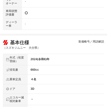
-
オーナー
車両状態
評価書
ディーラ
-
ー車
基本仕様
装備略号／用語解説
（スズキジムニー 大分県）
年式（初度
2024(令和6)年
登録）
排気量
660cc
乗車定員
４名
ドア
3D
エコカー減
－
税対象車