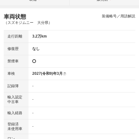
車両状態
装備略号／用語解説
（スズキジムニー 大分県）
走行距離
3.2万km
修復歴
なし
禁煙車
車検
2027(令和9)年3月
?
記録簿
-
輸入認定
-
中古車
輸入経路
-
登録済
-
未使用車
ワン