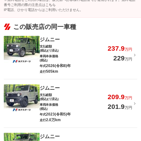
番号ご利用の際の注意点は
こちら
IP電話、ひかり電話からはご利用いただけません。
この販売店の同一車種
ジムニー
支払総額
237.9
万円
(税込)(リ済込)
車両本体価格
229
万円
(税込)
2026(令和8)年
年式
505km
走行
ジムニー
支払総額
209.9
万円
(税込)(リ済込)
車両本体価格
201.9
万円
(税込)
2023(令和5)年
年式
2.0万km
走行
ジムニー