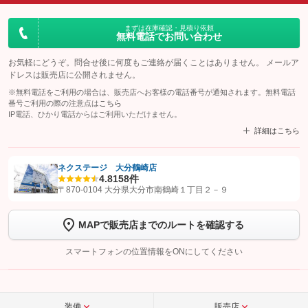
まずは在庫確認・見積り依頼
無料電話でお問い合わせ
お気軽にどうぞ。問合せ後に何度もご連絡が届くことはありません。 メールア
ドレスは販売店に公開されません。
※無料電話をご利用の場合は、販売店へお客様の電話番号が通知されます。無料電話
番号ご利用の際の注意点は
こちら
IP電話、ひかり電話からはご利用いただけません。
詳細はこちら
ネクステージ 大分鶴崎店
4.8
158件
【STEP1】
認証画面でグーネットを友だち追加してから「許可する」ボタンを押
〒870-0104 大分県大分市南鶴崎１丁目２－９
します
MAPで販売店までのルートを確認する
【STEP2】
トーク画面で
ボタンをタップして問い合わせを
完了してください。
スマートフォンの位置情報をONにしてください
こちら
装備
販売店