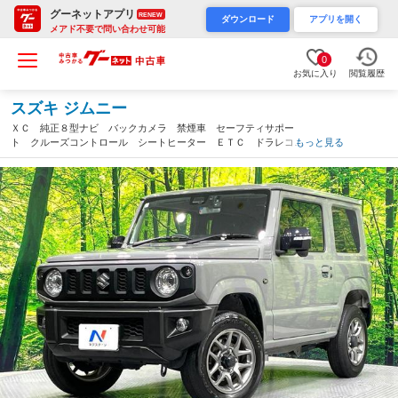
グーネットアプリ
RENEW
ダウンロード
アプリを開く
メアド不要で問い合わせ可能
0
お気に入り
閲覧履歴
スズキ ジムニー
ＸＣ 純正８型ナビ バックカメラ 禁煙車 セーフティサポー
ト クルーズコントロール シートヒーター ＥＴＣ ドラレコ
もっと見る
Ｂｌｕｅｔｏｏｔｈ再生 ＬＥＤヘッド 踏み間違い防止装置 ス
マートキー ４ＷＤ ターボ（大分県）