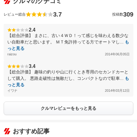
クルマのクチコミ
3.7
309
レビュー総合
投稿数
2.4
【総合評価】 まさに、古い４ＷＤ！って感じを味わえる数少な
い自動車だと思います。 ＭＴ免許持ってる方でオートマし...
も
っと見る
raizou
2014年06月05日
3.4
【総合評価】 趣味の釣りや山に行くとき専用のセカンドカーと
して購入。 悪路走破性は無敵だし、コンパクトなので駐車...
も
っと見る
イワナ
2014年03月12日
クルマレビューをもっと見る
おすすめ記事