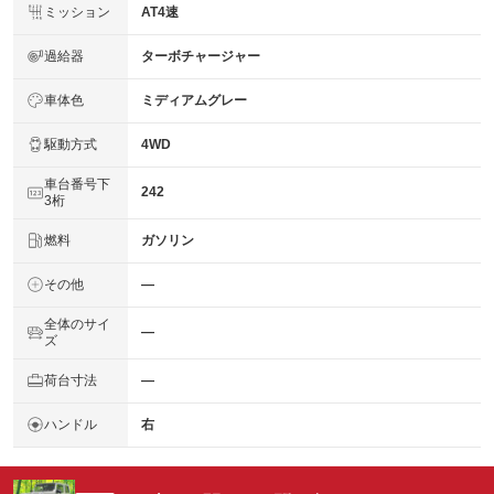
ミッション
AT4速
過給器
ターボチャージャー
車体色
ミディアムグレー
駆動方式
4WD
車台番号下
242
3桁
燃料
ガソリン
その他
―
全体のサイ
―
ズ
荷台寸法
―
ハンドル
右