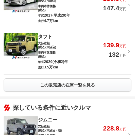
(税込)(リ済込)
車両本体価格
147.4
万円
(税込)
2017(平成29)年
年式
4.7万km
走行
タフト
支払総額
139.9
万円
(税込)(リ済込)
車両本体価格
132
万円
(税込)
2020(令和2)年
年式
3.5万km
走行
この販売店の在庫一覧を見る
探している条件に近いクルマ
ジムニー
支払総額
228.8
万円
(税込)(リ済込・追)