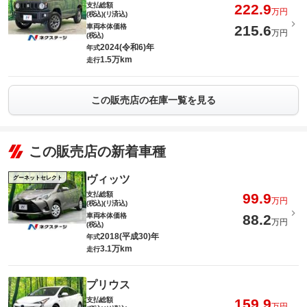
支払総額
222.9
万円
(税込)(リ済込)
車両本体価格
215.6
万円
(税込)
2024(令和6)年
年式
1.5万km
走行
この販売店の在庫一覧を見る
この販売店の新着車種
ヴィッツ
グーネットセレクト
支払総額
99.9
万円
(税込)(リ済込)
車両本体価格
88.2
万円
(税込)
2018(平成30)年
年式
3.1万km
走行
プリウス
支払総額
159.9
万円