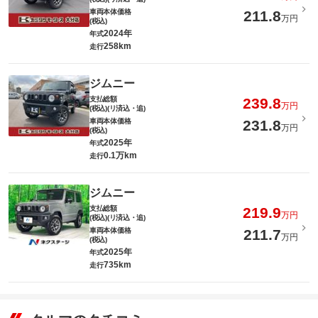
車両本体価格
211.8
万円
(税込)
2024年
年式
258km
走行
ジムニー
支払総額
239.8
万円
(税込)(リ済込・追)
車両本体価格
231.8
万円
(税込)
2025年
年式
0.1万km
走行
ジムニー
支払総額
219.9
万円
(税込)(リ済込・追)
車両本体価格
211.7
万円
(税込)
2025年
年式
735km
走行