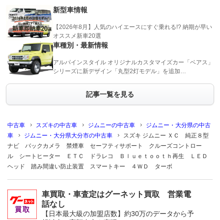
新型車情報
【2026年8月】人気のハイエースにすぐ乗れる!? 納期が早い
オススメ新車20選
車種別・最新情報
アルパインスタイル オリジナルカスタマイズカー「ベアス」
シリーズに新デザイン「丸型2灯モデル」を追加…
記事一覧を見る
中古車
スズキの中古車
ジムニーの中古車
ジムニー・大分県の中古
車
ジムニー・大分県大分市の中古車
スズキ ジムニー ＸＣ 純正８型
ナビ バックカメラ 禁煙車 セーフティサポート クルーズコントロー
ル シートヒーター ＥＴＣ ドラレコ Ｂｌｕｅｔｏｏｔｈ再生 ＬＥＤ
ヘッド 踏み間違い防止装置 スマートキー ４ＷＤ ターボ
車買取・車査定はグーネット買取 営業電
話なし
【日本最大級の加盟店数】約30万のデータから予