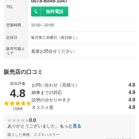
0078-6049-1047
TEL
無料電話
営業時間
10:00～20:00
定休日
毎月第三水曜日（祝日除く）
販売可能エ
直接お問合せください
リア
販売店の口コミ
総合評価
4.8
お問い合わせ（見積り）
（5点満点中）
4.8
4.9
納車までの対応
4.9
説明の分かりやすさ
4.8
オススメ度
158件
0.0
ありがとうございました。
もっと見る
購入した車種：スズキハスラー