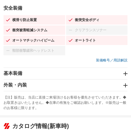
安全装備
横滑り防止装置
衝突安全ボディ
：装備あり
：装備あり
衝突被害軽減システム
クリアランスソナー
：装備あり
：装備なし
オートマチックハイビーム
オートライト
：装備あり
：装備あり
頸部衝撃緩和ヘッドレスト
：装備なし
装備略号／用語解説
基本装備
エアバッグ：運転席/助手席/サイド
外装・内装
：装備あり
スライドドア
カーナビ：SDナビ
：装備なし
：装備あり
【注】販売は、当店に直接ご来場頂けるお客様を優先させていただきます。◆
お取置きはいたしません。◆在庫の有無をご確認お願いします。※販売は一般
サンルーフ
ABS
TV：フルセグ
：装備なし
：装備あり
：装備あり
のお客様に限ります。
エアコン
Wエアコン
オーディオ：CDまたはCDチェンジャー／ミュージックプレイヤー接続
：装備あり
：装備なし
：装備あり
可
リフトアップ
パワーステアリング
カタログ情報(新車時)
：装備なし
：装備なし
ビジュアル：-／DVD再生
：装備あり