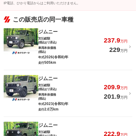
IP電話、ひかり電話からはご利用いただけません。
この販売店の同一車種
ジムニー
支払総額
237.9
万円
(税込)(リ済込)
車両本体価格
229
万円
(税込)
2026(令和8)年
年式
505km
走行
ジムニー
支払総額
209.9
万円
(税込)(リ済込)
車両本体価格
201.9
万円
(税込)
2023(令和5)年
年式
2.0万km
走行
ジムニー
支払総額
222.9
万円
(税込)(リ済込)