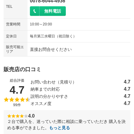
0078-6044-4936
TEL
無料電話
営業時間
10:00～20:00
定休日
毎月第三水曜日（祝日除く）
販売可能エ
直接お問合せください
リア
販売店の口コミ
総合評価
4.7
お問い合わせ（見積り）
（5点満点中）
4.7
4.7
納車までの対応
4.7
説明の分かりやすさ
4.7
オススメ度
99件
4.0
２台で購入を、迷っていた際に相談に乗っていただき 購入を決
める事ができました。
もっと見る