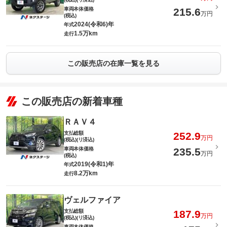
車両本体価格
215.6
万円
(税込)
2024(令和6)年
年式
1.5万km
走行
この販売店の在庫一覧を見る
この販売店の新着車種
ＲＡＶ４
支払総額
252.9
万円
(税込)(リ済込)
車両本体価格
235.5
万円
(税込)
2019(令和1)年
年式
8.2万km
走行
ヴェルファイア
支払総額
187.9
万円
(税込)(リ済込)
車両本体価格