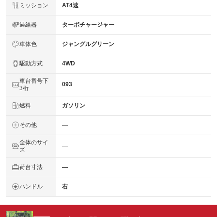
ミッション
AT4速
過給器
ターボチャージャー
車体色
ジャングルグリーン
駆動方式
4WD
車台番号下
093
3桁
燃料
ガソリン
その他
―
全体のサイ
―
ズ
荷台寸法
―
ハンドル
右