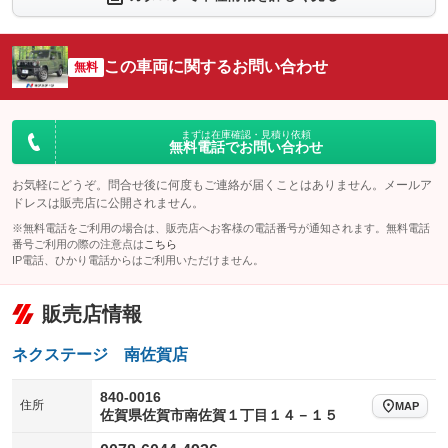
シートエアコン
全周囲カメラ
：装備なし
：装備なし
サイドカメラ
ルーフレール
この車両に関するお問い合わせ
：装備なし
無料
：装備なし
エアサスペンション
ヘッドライトウォッシャー
：装備なし
：装備なし
装備略号／用語解説
まずは在庫確認・見積り依頼
無料電話でお問い合わせ
お気軽にどうぞ。問合せ後に何度もご連絡が届くことはありません。メールア
ドレスは販売店に公開されません。
※無料電話をご利用の場合は、販売店へお客様の電話番号が通知されます。無料電話
番号ご利用の際の注意点は
こちら
IP電話、ひかり電話からはご利用いただけません。
販売店情報
ネクステージ 南佐賀店
840-0016
住所
MAP
佐賀県佐賀市南佐賀１丁目１４－１５