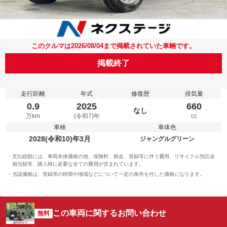
このクルマは2026/08/04まで掲載されていた車輛です。
掲載終了
走行距離
年式
修復歴
排気量
0.9
2025
660
なし
万km
(令和7)年
cc
車検
車体色
2028(令和10)年3月
ジャングルグリーン
支払総額には、車両本体価格の他、保険料、税金、登録等に伴う費用、リサイクル預託金
相当額等、購入時に必要な全ての費用が含まれています。
当該価格は、登録等の時期や地域などについて一定の条件を付した価格になります。
この車両に関するお問い合わせ
無料