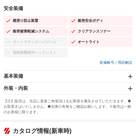
安全装備
横滑り防止装置
衝突安全ボディ
：装備あり
：装備あり
衝突被害軽減システム
クリアランスソナー
：装備あり
：装備あり
オートマチックハイビーム
オートライト
：装備なし
：装備あり
頸部衝撃緩和ヘッドレスト
：装備なし
装備略号／用語解説
基本装備
エアバッグ：運転席/助手席/サイド
外装・内装
：装備あり
スライドドア
カーナビ：SDナビ
：装備なし
：装備あり
【注】販売は、当店に直接ご来場頂けるお客様を優先させていただきます。◆
お取置きはいたしません。◆在庫の有無をご確認お願いします。※販売は一般
サンルーフ
ABS
TV：フルセグ
：装備なし
：装備あり
：装備あり
のお客様に限ります。
エアコン
Wエアコン
オーディオ：CDまたはCDチェンジャー
：装備あり
：装備なし
：装備あり
リフトアップ
パワーステアリング
カタログ情報(新車時)
ビジュアル：-／DVD再生
：装備なし
：装備あり
：装備あり