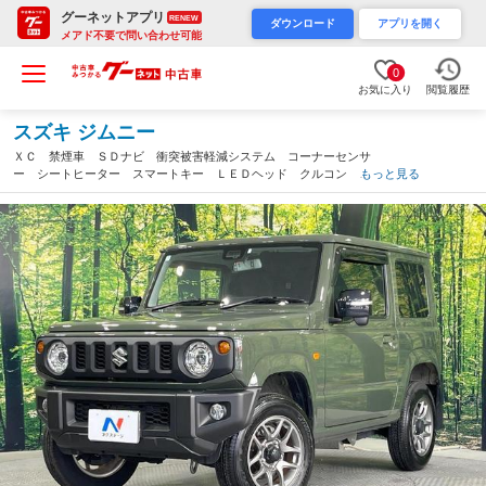
グーネットアプリ
RENEW
ダウンロード
アプリを開く
メアド不要で問い合わせ可能
0
お気に入り
閲覧履歴
スズキ ジムニー
ＸＣ 禁煙車 ＳＤナビ 衝突被害軽減システム コーナーセンサ
ー シートヒーター スマートキー ＬＥＤヘッド クルコン 純
もっと見る
正１６インチアルミ 車線逸脱警報 オートエアコン ＣＤ ＤＶ
Ｄ再生 フルセグＴＶ（佐賀県）