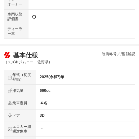
-
オーナー
車両状態
評価書
ディーラ
-
ー車
基本仕様
装備略号／用語解説
（スズキジムニー 佐賀県）
年式（初度
2025(令和7)年
登録）
排気量
660cc
乗車定員
４名
ドア
3D
エコカー減
－
税対象車