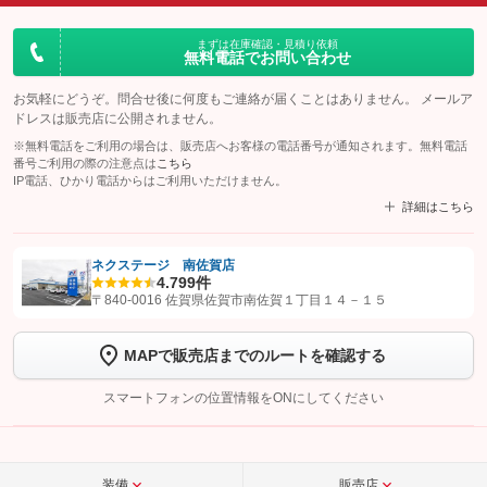
まずは在庫確認・見積り依頼
無料電話でお問い合わせ
お気軽にどうぞ。問合せ後に何度もご連絡が届くことはありません。 メールア
ドレスは販売店に公開されません。
※無料電話をご利用の場合は、販売店へお客様の電話番号が通知されます。無料電話
番号ご利用の際の注意点は
こちら
IP電話、ひかり電話からはご利用いただけません。
詳細はこちら
ネクステージ 南佐賀店
4.7
99件
【STEP1】
認証画面でグーネットを友だち追加してから「許可する」ボタンを押
〒840-0016 佐賀県佐賀市南佐賀１丁目１４－１５
します
MAPで販売店までのルートを確認する
【STEP2】
トーク画面で
ボタンをタップして問い合わせを
完了してください。
スマートフォンの位置情報をONにしてください
こちら
装備
販売店