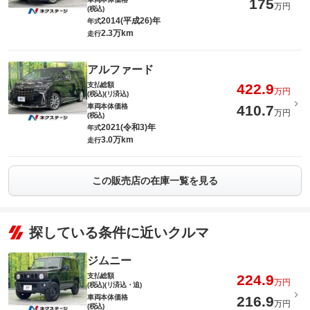
175
万円
(税込)
2014(平成26)年
年式
2.3万km
走行
アルファード
支払総額
422.9
万円
(税込)(リ済込)
車両本体価格
410.7
万円
(税込)
2021(令和3)年
年式
3.0万km
走行
この販売店の在庫一覧を見る
探している条件に近いクルマ
ジムニー
支払総額
224.9
万円
(税込)(リ済込・追)
車両本体価格
216.9
万円
(税込)