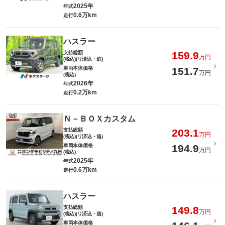
2025年
年式
0.6万km
走行
ハスラー
支払総額
159.9
万円
(税込)(リ済込・追)
車両本体価格
151.7
万円
(税込)
2026年
年式
0.2万km
走行
Ｎ－ＢＯＸカスタム
支払総額
203.1
万円
(税込)(リ済込・追)
車両本体価格
194.9
万円
(税込)
2025年
年式
0.6万km
走行
ハスラー
支払総額
149.8
万円
(税込)(リ済込・追)
車両本体価格