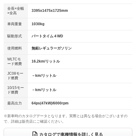
ダウンヒルアシストコントロール
アルミホイール：16インチ
：装備なし
：装備あり
全長×全幅
3395x1475x1725mm
×全高
パワーウィンドウ
盗難防止システム
革シート
ハーフレザーシート
：装備あり
：装備あり
：装備なし
：装備なし
車両重量
1030kg
アイドリングストップ
ドライブレコーダー
キーレス
LEDヘッドランプ
：装備あり
：装備なし
：装備あり
：装備あり
USB入力端子
Bluetooth接続
駆動形式
パートタイム４WD
HID(キセノンライト)
ポータブルナビ
：装備なし
：装備なし
：装備なし
：装備なし
100V電源
クリーンディーゼル
バックカメラ
ETC
使用燃料
無鉛レギュラーガソリン
：装備なし
：装備なし
：装備なし
：装備なし
センターデフロック
エアロ
スマートキー
：装備なし
WLTCモ
：装備なし
：装備あり
16.2km/リットル
ード燃費
レンタカーアップ
展示・試乗車
ローダウン
ランフラットタイヤ
：装備なし
：装備なし
：装備なし
：装備なし
JC08モー
－km/リットル
ド燃費
電動格納ミラー
パワーシート
3列シート
：装備あり
：装備なし
：装備なし
10/15モー
装備略号／用語解説
－km/リットル
ベンチシート
フルフラットシート
ド燃費
：装備なし
：装備なし
チップアップシート
オットマン
：装備なし
：装備なし
最高出力
64ps(47kW)/6000rpm
電動格納サードシート
シートヒーター
：装備なし
：装備あり
※新車時のカタログデータとなります。実際とは異なる場合がございますの
で、詳細は販売店にご確認ください。
ウォークスルー
後席モニター
：装備なし
：装備なし
電動リアゲート
フロントカメラ
カタログで車種情報を詳しく見る
：装備なし
：装備なし