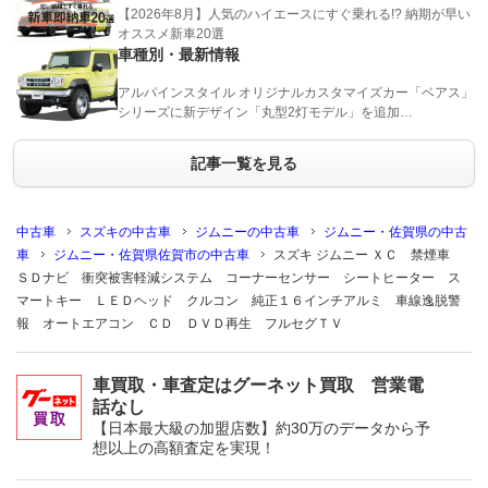
【2026年8月】人気のハイエースにすぐ乗れる!? 納期が早い
オススメ新車20選
車種別・最新情報
アルパインスタイル オリジナルカスタマイズカー「ベアス」
シリーズに新デザイン「丸型2灯モデル」を追加…
記事一覧を見る
中古車
スズキの中古車
ジムニーの中古車
ジムニー・佐賀県の中古
車
ジムニー・佐賀県佐賀市の中古車
スズキ ジムニー ＸＣ 禁煙車
ＳＤナビ 衝突被害軽減システム コーナーセンサー シートヒーター ス
マートキー ＬＥＤヘッド クルコン 純正１６インチアルミ 車線逸脱警
報 オートエアコン ＣＤ ＤＶＤ再生 フルセグＴＶ
車買取・車査定はグーネット買取 営業電
話なし
【日本最大級の加盟店数】約30万のデータから予
想以上の高額査定を実現！