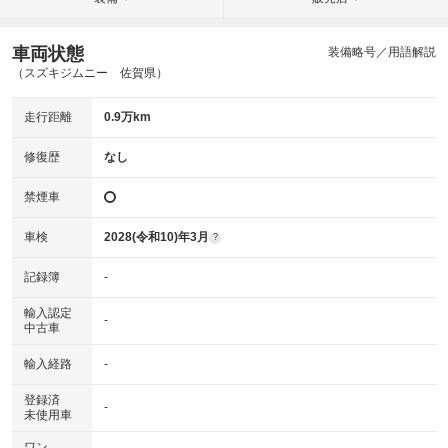
車両状態
装備略号／用語解説
（スズキジムニー 佐賀県）
走行距離
0.9万km
修復歴
なし
禁煙車
車検
2028(令和10)年3月
?
記録簿
-
輸入認定
-
中古車
輸入経路
-
登録済
-
未使用車
ワン