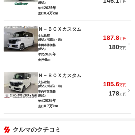
146.1
万円
(税込)
2025年
年式
0.4万km
走行
Ｎ－ＢＯＸカスタム
支払総額
187.8
万円
(税込)(リ済込・追)
車両本体価格
180
万円
(税込)
2026年
年式
4km
走行
Ｎ－ＢＯＸカスタム
支払総額
185.6
万円
(税込)(リ済込・追)
車両本体価格
178
万円
(税込)
2025年
年式
0.7万km
走行
クルマのクチコミ