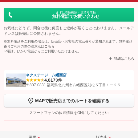
まずは在庫確認・見積り依頼
無料電話でお問い合わせ
お気軽にどうぞ。問合せ後に何度もご連絡が届くことはありません。 メールア
ドレスは販売店に公開されません。
※無料電話をご利用の場合は、販売店へお客様の電話番号が通知されます。無料電話
番号ご利用の際の注意点は
こちら
IP電話、ひかり電話からはご利用いただけません。
詳細はこちら
ネクステージ 八幡西店
4.8
173件
【STEP1】
認証画面でグーネットを友だち追加してから「許可する」ボタンを押
〒807-0831 福岡県北九州市八幡西区則松５丁目１ー２５
します
MAPで販売店までのルートを確認する
【STEP2】
トーク画面で
ボタンをタップして問い合わせを
完了してください。
スマートフォンの位置情報をONにしてください
こちら
装備
販売店