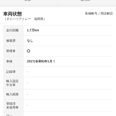
車両状態
装備略号／用語解説
（ダイハツアトレー 福岡県）
走行距離
1.7万km
修復歴
なし
禁煙車
車検
2027(令和9)年1月
?
記録簿
-
輸入認定
-
中古車
輸入経路
-
登録済
-
未使用車
ワン