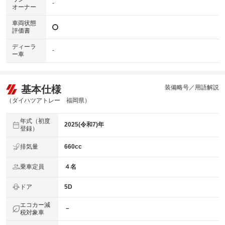
-
オーナー
車両状態
評価書
ディーラ
-
ー車
基本仕様
装備略号／用語解説
（ダイハツアトレー 福岡県）
年式（初度
2025(令和7)年
登録）
排気量
660cc
乗車定員
４名
ドア
5D
エコカー減
－
税対象車