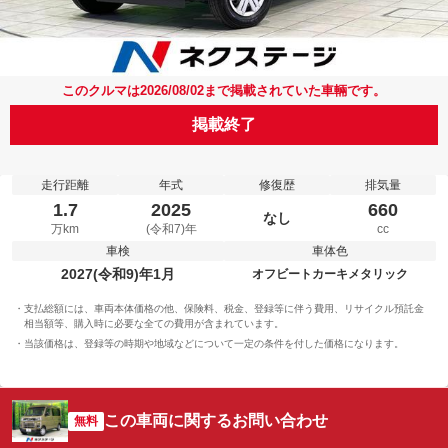
このクルマは2026/08/02まで掲載されていた車輛です。
掲載終了
走行距離
年式
修復歴
排気量
1.7
2025
660
なし
万km
(令和7)年
cc
車検
車体色
2027(令和9)年1月
オフビートカーキメタリック
支払総額には、車両本体価格の他、保険料、税金、登録等に伴う費用、リサイクル預託金
相当額等、購入時に必要な全ての費用が含まれています。
当該価格は、登録等の時期や地域などについて一定の条件を付した価格になります。
この車両に関するお問い合わせ
無料