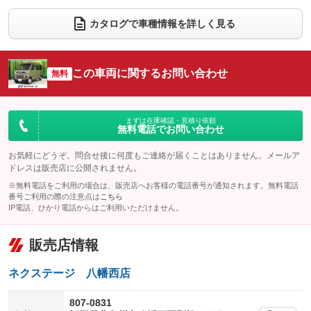
ダウンヒルアシストコントロール
アルミホイール
：装備なし
：装備なし
カタログで車種情報を詳しく見る
パワーウィンドウ
盗難防止システム
革シート
ハーフレザーシート
：装備あり
：装備あり
：装備なし
：装備なし
アイドリングストップ
ドライブレコーダー
キーレス
LEDヘッドランプ
：装備あり
：装備あり
：装備あり
：装備あり
この車両に関するお問い合わせ
無料
USB入力端子
Bluetooth接続
HID(キセノンライト)
ポータブルナビ
：装備あり
：装備あり
：装備なし
：装備なし
100V電源
クリーンディーゼル
バックカメラ
ETC
：装備なし
：装備なし
：装備あり
：装備あり
まずは在庫確認・見積り依頼
無料電話でお問い合わせ
センターデフロック
エアロ
スマートキー
：装備なし
：装備なし
：装備あり
レンタカーアップ
展示・試乗車
お気軽にどうぞ。問合せ後に何度もご連絡が届くことはありません。メールア
ローダウン
ランフラットタイヤ
：装備なし
：装備なし
：装備なし
：装備なし
ドレスは販売店に公開されません。
電動格納ミラー
パワーシート
3列シート
：装備あり
※無料電話をご利用の場合は、販売店へお客様の電話番号が通知されます。無料電話
：装備なし
：装備なし
番号ご利用の際の注意点は
こちら
装備略号／用語解説
ベンチシート
フルフラットシート
IP電話、ひかり電話からはご利用いただけません。
：装備なし
：装備なし
チップアップシート
オットマン
：装備なし
：装備なし
販売店情報
電動格納サードシート
シートヒーター
：装備なし
：装備なし
ネクステージ 八幡西店
ウォークスルー
後席モニター
：装備なし
：装備なし
807-0831
電動リアゲート
フロントカメラ
：装備なし
：装備なし