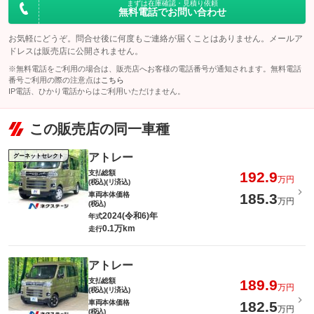
まずは在庫確認・見積り依頼
無料電話でお問い合わせ
お気軽にどうぞ。問合せ後に何度もご連絡が届くことはありません。メールア
ドレスは販売店に公開されません。
※無料電話をご利用の場合は、販売店へお客様の電話番号が通知されます。無料電話
番号ご利用の際の注意点は
こちら
IP電話、ひかり電話からはご利用いただけません。
この販売店の同一車種
アトレー
グーネットセレクト
支払総額
192.9
万円
(税込)(リ済込)
車両本体価格
185.3
万円
(税込)
2024(令和6)年
年式
0.1万km
走行
アトレー
支払総額
189.9
万円
(税込)(リ済込)
車両本体価格
182.5
万円
(税込)