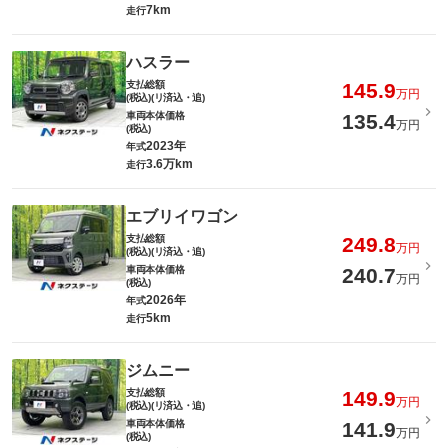
7km
走行
ハスラー
支払総額
145.9
万円
(税込)(リ済込・追)
車両本体価格
135.4
万円
(税込)
2023年
年式
3.6万km
走行
エブリイワゴン
支払総額
249.8
万円
(税込)(リ済込・追)
車両本体価格
240.7
万円
(税込)
2026年
年式
5km
走行
ジムニー
支払総額
149.9
万円
(税込)(リ済込・追)
車両本体価格
141.9
万円
(税込)