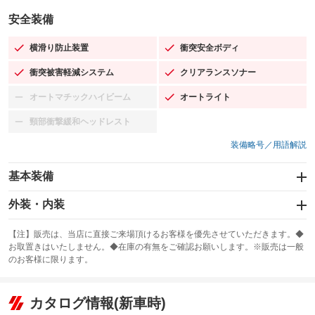
安全装備
横滑り防止装置
衝突安全ボディ
：装備あり
：装備あり
衝突被害軽減システム
クリアランスソナー
：装備あり
：装備あり
オートマチックハイビーム
オートライト
：装備なし
：装備あり
頸部衝撃緩和ヘッドレスト
：装備なし
装備略号／用語解説
基本装備
エアバッグ：運転席/助手席
外装・内装
：装備あり
スライドドア：両面電動
カーナビ
：装備あり
：装備なし
【注】販売は、当店に直接ご来場頂けるお客様を優先させていただきます。◆
お取置きはいたしません。◆在庫の有無をご確認お願いします。※販売は一般
サンルーフ
ABS
TV：フルセグ
：装備なし
：装備あり
：装備あり
のお客様に限ります。
エアコン
Wエアコン
オーディオ
：装備あり
：装備なし
：装備なし
リフトアップ
パワーステアリング
カタログ情報(新車時)
ビジュアル
：装備なし
：装備あり
：装備なし