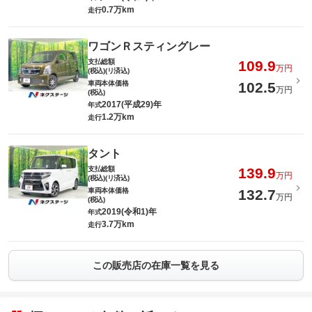
0.7万km
走行
ワゴンＲスティングレー
支払総額
109.9
万円
(税込)(リ済込)
車両本体価格
102.5
万円
(税込)
2017(平成29)年
年式
1.2万km
走行
タント
支払総額
139.9
万円
(税込)(リ済込)
車両本体価格
132.7
万円
(税込)
2019(令和1)年
年式
3.7万km
走行
この販売店の在庫一覧を見る