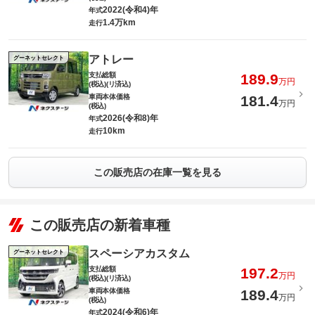
2022(令和4)年
年式
1.4万km
走行
アトレー
グーネットセレクト
支払総額
189.9
万円
(税込)(リ済込)
車両本体価格
181.4
万円
(税込)
2026(令和8)年
年式
10km
走行
この販売店の在庫一覧を見る
この販売店の新着車種
スペーシアカスタム
グーネットセレクト
支払総額
197.2
万円
(税込)(リ済込)
車両本体価格
189.4
万円
(税込)
2024(令和6)年
年式