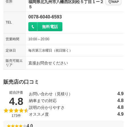
住所
福岡県北九州市八幡西区則松５丁目１ー２
MAP
５
シートエアコン
全周囲カメラ
：装備なし
：装備なし
0078-6040-6593
サイドカメラ
ルーフレール
：装備なし
：装備なし
TEL
無料電話
エアサスペンション
ヘッドライトウォッシャー
：装備なし
：装備なし
装備略号／用語解説
営業時間
10:00～20:00
定休日
毎月第三水曜日（祝日除く）
販売可能エ
直接お問合せください
リア
販売店の口コミ
総合評価
4.9
お問い合わせ（見積り）
（5点満点中）
4.8
4.8
納車までの対応
4.8
説明の分かりやすさ
4.9
オススメ度
173件
4.0