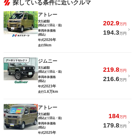
探している条件に近いクルマ
アトレー
支払総額
202.9
万円
(税込)(リ済込・追)
車両本体価格
194.3
万円
(税込)
2026年
年式
9km
走行
ジムニー
グーネットセレクト
支払総額
219.8
万円
(税込)(リ済込・追)
車両本体価格
216.6
万円
(税込)
2023年
年式
1.6万km
走行
アトレー
支払総額
184
万円
(税込)(リ済込・追)
車両本体価格
179.8
万円
(税込)
2025年
年式