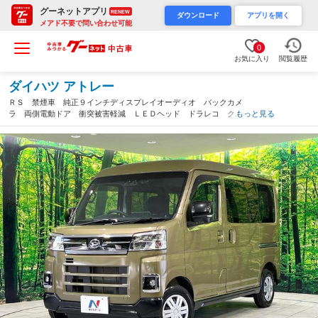
グーネットアプリ
RENEW
ダウンロード
アプリを開く
メアド不要で問い合わせ可能
0
お気に入り
閲覧履歴
ダイハツ アトレー
ＲＳ 禁煙車 純正９インチディスプレイオーディオ バックカメ
ラ 両側電動ドア 衝突被害軽減 ＬＥＤヘッド ドラレコ クリ
もっと見る
アランスソナー スマートキー ＥＴＣ クルコン オートハイビ
ーム オートライト（福岡県）