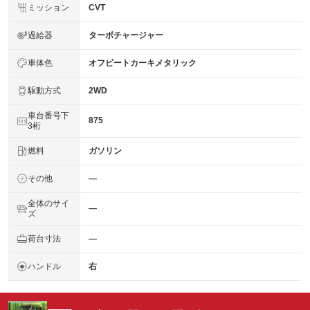
ミッション
CVT
過給器
ターボチャージャー
車体色
オフビートカーキメタリック
駆動方式
2WD
車台番号下
875
3桁
燃料
ガソリン
その他
―
全体のサイ
―
ズ
荷台寸法
―
ハンドル
右