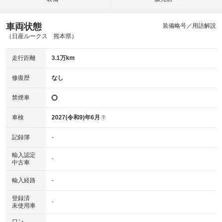
車両状態
装備略号／用語解説
（日産ルークス 熊本県）
走行距離
3.1万km
修復歴
なし
禁煙車
車検
2027(令和9)年6月
?
記録簿
-
輸入認定
-
中古車
輸入経路
-
登録済
-
未使用車
ワン