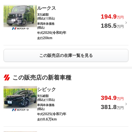
ルークス
支払総額
194.9
万円
(税込)(リ済込)
車両本体価格
185.5
万円
(税込)
2026(令和8)年
年式
20km
走行
この販売店の在庫一覧を見る
この販売店の新着車種
シビック
支払総額
394.9
万円
(税込)(リ済込)
車両本体価格
381.8
万円
(税込)
2025(令和7)年
年式
0.6万km
走行