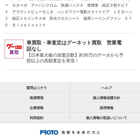
ー Ｇターボ アーバンクロム 快適パックＡ 禁煙車 純正９型ナビＴ
Ｖ アラウンドビューモニタ ハンズフリー電動スライドドア ＬＥＤヘッ
ド 純正１５インチＡＷ 防水クロスシート 後席シーリングファン ＥＴ
Ｃ Ｂｌｕｅｔｏｏｔｈ
車買取・車査定はグーネット買取 営業電
話なし
【日本最大級の加盟店数】約30万のデータから予
想以上の高額査定を実現！
質問はコチラ
ヘルプ
推奨環境
個人情報保護方針
企業情報
採用情報
利用規約
個人情報の取扱いについて