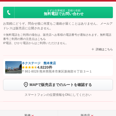
まずは在庫確認・見積り依頼
無料電話でお問い合わせ
お気軽にどうぞ。問合せ後に何度もご連絡が届くことはありません。 メールア
ドレスは販売店に公開されません。
※無料電話をご利用の場合は、販売店へお客様の電話番号が通知されます。無料電話
番号ご利用の際の注意点は
こちら
IP電話、ひかり電話からはご利用いただけません。
詳細はこちら
ネクステージ 熊本東店
4.8
220件
【STEP1】
認証画面でグーネットを友だち追加してから「許可する」ボタンを押
〒861-8028 熊本県熊本市東区新南部６丁目３ー１
します
MAPで販売店までのルートを確認する
【STEP2】
トーク画面で
ボタンをタップして問い合わせを
完了してください。
スマートフォンの位置情報をONにしてください
こちら
装備
販売店