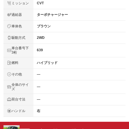
ミッション
CVT
過給器
ターボチャージャー
車体色
ブラウン
駆動方式
2WD
車台番号下
639
3桁
燃料
ハイブリッド
その他
―
全体のサイ
―
ズ
荷台寸法
―
ハンドル
右