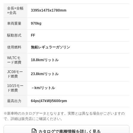
ダウンヒルアシストコントロール
：装備なし
アルミホイール：15インチ
全長×全幅
：装備あり
3395x1475x1780mm
×全高
パワーウィンドウ
盗難防止システム
：装備あり
：装備あり
革シート
ハーフレザーシート
：装備なし
：装備なし
車両重量
970kg
アイドリングストップ
ドライブレコーダー
：装備あり
：装備あり
キーレス
LEDヘッドランプ
：装備あり
：装備あり
USB入力端子
Bluetooth接続
駆動形式
FF
：装備あり
：装備あり
HID(キセノンライト)
ポータブルナビ
：装備なし
：装備なし
100V電源
クリーンディーゼル
使用燃料
無鉛レギュラーガソリン
：装備なし
：装備なし
バックカメラ
ETC2.0
：装備あり
：装備あり
センターデフロック
：装備なし
WLTCモ
エアロ
スマートキー
18.8km/リットル
：装備なし
：装備あり
ード燃費
レンタカーアップ
展示・試乗車
：装備なし
：装備なし
ローダウン
ランフラットタイヤ
：装備なし
：装備なし
JC08モー
23.8km/リットル
ド燃費
電動格納ミラー
：装備あり
パワーシート
3列シート
：装備なし
：装備なし
10/15モー
装備略号／用語解説
－km/リットル
ド燃費
ベンチシート
フルフラットシート
：装備あり
：装備あり
チップアップシート
オットマン
最高出力
64ps(47kW)/5600rpm
：装備なし
：装備なし
電動格納サードシート
シートヒーター
：装備なし
：装備なし
※新車時のカタログデータとなります。実際とは異なる場合がございますの
で、詳細は販売店にご確認ください。
ウォークスルー
後席モニター
：装備なし
：装備なし
カタログで車種情報を詳しく見る
電動リアゲート
フロントカメラ