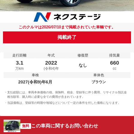
このクルマは2026/07/10まで掲載されていた車輛です。
掲載終了
走行距離
年式
修復歴
排気量
3.1
2022
660
なし
万km
(令和4)年
cc
車検
車体色
2027(令和9)年6月
ブラウン
支払総額には、車両本体価格の他、保険料、税金、登録等に伴う費用、リサイクル預託金
相当額等、購入時に必要な全ての費用が含まれています。
当該価格は、登録等の時期や地域などについて一定の条件を付した価格になります。
この車両に関するお問い合わせ
無料