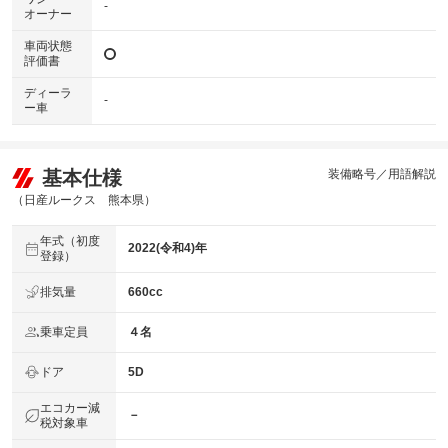
-
オーナー
車両状態
評価書
ディーラ
-
ー車
基本仕様
装備略号／用語解説
（日産ルークス 熊本県）
年式（初度
2022(令和4)年
登録）
排気量
660cc
乗車定員
４名
ドア
5D
エコカー減
－
税対象車