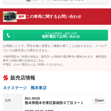
：装備なし
：装備あり
シートエアコン
全周囲カメラ
：装備なし
：装備あり
この車両に関するお問い合わせ
サイドカメラ
無料
ルーフレール
：装備あり
：装備なし
エアサスペンション
ヘッドライトウォッシャー
：装備なし
：装備なし
装備略号／用語解説
まずは在庫確認・見積り依頼
無料電話でお問い合わせ
お気軽にどうぞ。問合せ後に何度もご連絡が届くことはありません。メールア
ドレスは販売店に公開されません。
※無料電話をご利用の場合は、販売店へお客様の電話番号が通知されます。無料電話
番号ご利用の際の注意点は
こちら
IP電話、ひかり電話からはご利用いただけません。
販売店情報
ネクステージ 熊本東店
861-8028
住所
MAP
熊本県熊本市東区新南部６丁目３ー１