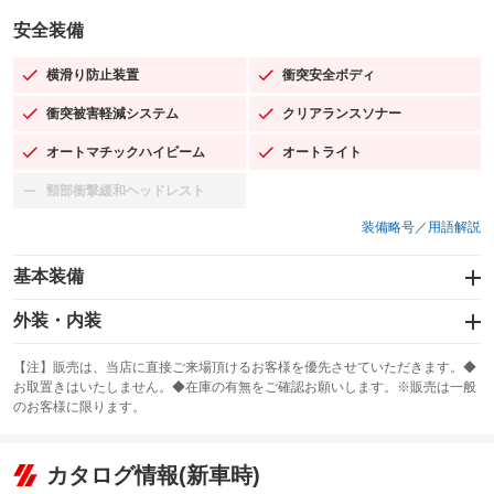
安全装備
横滑り防止装置
衝突安全ボディ
：装備あり
：装備あり
衝突被害軽減システム
クリアランスソナー
：装備あり
：装備あり
オートマチックハイビーム
オートライト
：装備あり
：装備あり
頸部衝撃緩和ヘッドレスト
：装備なし
装備略号／用語解説
基本装備
エアバッグ：運転席/助手席/サイド
外装・内装
：装備あり
スライドドア：両側スライド・片側電動
カーナビ：SDナビ
：装備あり
：装備あり
【注】販売は、当店に直接ご来場頂けるお客様を優先させていただきます。◆
お取置きはいたしません。◆在庫の有無をご確認お願いします。※販売は一般
サンルーフ
ABS
TV：フルセグ
：装備なし
：装備あり
：装備あり
のお客様に限ります。
エアコン
Wエアコン
オーディオ：CDまたはCDチェンジャー／ミュージックプレイヤー接続
：装備あり
：装備なし
：装備あり
可／ミュージックサーバー
リフトアップ
パワーステアリング
カタログ情報(新車時)
：装備なし
：装備あり
ビジュアル
：装備なし