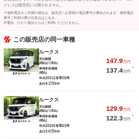
ドレスは販売店に公開されません。
※無料電話をご利用の場合は、販売店へお客様の電話番号が通知されます。無料電話
番号ご利用の際の注意点は
こちら
IP電話、ひかり電話からはご利用いただけません。
この販売店の同一車種
ルークス
支払総額
147.9
万円
(税込)(リ済込)
車両本体価格
137.4
万円
(税込)
2021(令和3)年
年式
4.3万km
走行
ルークス
支払総額
129.9
万円
(税込)(リ済込)
車両本体価格
122.3
万円
(税込)
2020(令和2)年
年式
3.0万km
走行