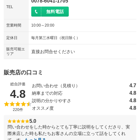
0078-6041-1705
TEL
無料電話
営業時間
10:00～20:00
定休日
毎月第三水曜日（祝日除く）
販売可能エ
直接お問合せください
リア
販売店の口コミ
総合評価
4.7
お問い合わせ（見積り）
（5点満点中）
4.8
4.8
納車までの対応
4.8
説明の分かりやすさ
4.8
オススメ度
220件
5.0
問い合わせをした時からとても丁寧に説明をしてくださり、実
際来店した時も私たちお客さんの立場に立って話をしてくれ