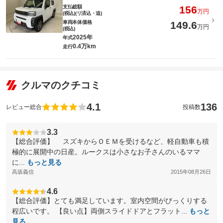
支払総額
156
万円
(税込)(リ済込・追)
車両本体価格
149.6
万円
(税込)
2025年
年式
0.4万km
走行
クルマのクチコミ
4.1
136
レビュー総合
投稿数
3.3
【総合評価】 スズキからＯＥＭを受けるなど、軽自動車も積
極的に展開中の日産。ルークスは小さなお子さんのいるママ
に...
もっと見る
高坂義信
2015年08月26日
4.6
【総合評価】とても満足しています。室内空間がびっくりする
程広いです。 【良い点】両側スライドドアとフラット...
もっと
見る