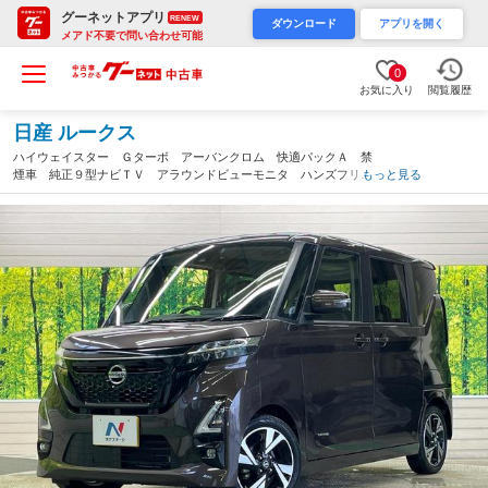
グーネットアプリ
RENEW
ダウンロード
アプリを開く
メアド不要で問い合わせ可能
0
お気に入り
閲覧履歴
日産 ルークス
ハイウェイスター Ｇターボ アーバンクロム 快適パックＡ 禁
煙車 純正９型ナビＴＶ アラウンドビューモニタ ハンズフリー
もっと見る
電動スライドドア ＬＥＤヘッド 純正１５インチＡＷ 防水クロ
スシート 後席シーリングファン ＥＴＣ Ｂｌｕｅｔｏｏｔｈ
（熊本県）