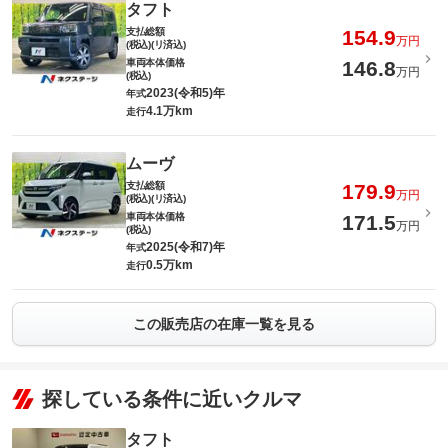
タフト
支払総額
154.9
万円
(税込)(リ済込)
車両本体価格
146.8
万円
(税込)
2023(令和5)年
年式
4.1万km
走行
ムーヴ
支払総額
179.9
万円
(税込)(リ済込)
車両本体価格
171.5
万円
(税込)
2025(令和7)年
年式
0.5万km
走行
この販売店の在庫一覧を見る
探している条件に近いクルマ
タフト