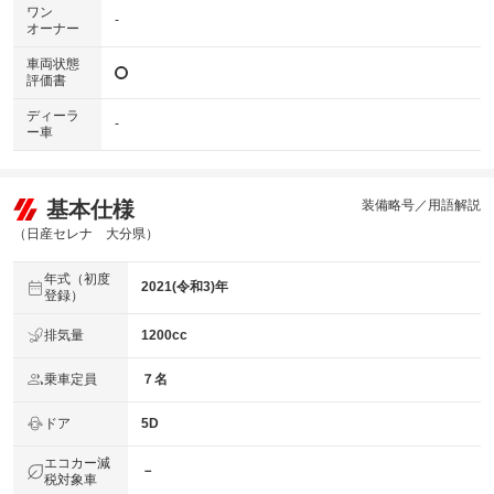
ワン
-
オーナー
車両状態
評価書
ディーラ
-
ー車
基本仕様
装備略号／用語解説
（日産セレナ 大分県）
年式（初度
2021(令和3)年
登録）
排気量
1200cc
乗車定員
７名
ドア
5D
エコカー減
－
税対象車