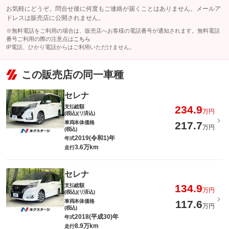
お気軽にどうぞ。問合せ後に何度もご連絡が届くことはありません。メールア
ドレスは販売店に公開されません。
※無料電話をご利用の場合は、販売店へお客様の電話番号が通知されます。無料電話
番号ご利用の際の注意点は
こちら
IP電話、ひかり電話からはご利用いただけません。
この販売店の同一車種
セレナ
支払総額
234.9
万円
(税込)(リ済込)
車両本体価格
217.7
万円
(税込)
2019(令和1)年
年式
3.6万km
走行
セレナ
支払総額
134.9
万円
(税込)(リ済込)
車両本体価格
117.6
万円
(税込)
2018(平成30)年
年式
8.9万km
走行