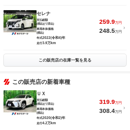
セレナ
支払総額
259.9
万円
(税込)(リ済込)
車両本体価格
248.5
万円
(税込)
2022(令和4)年
年式
3.9万km
走行
この販売店の在庫一覧を見る
この販売店の新着車種
ＵＸ
支払総額
319.9
万円
(税込)(リ済込)
車両本体価格
308.4
万円
(税込)
2020(令和2)年
年式
4.2万km
走行