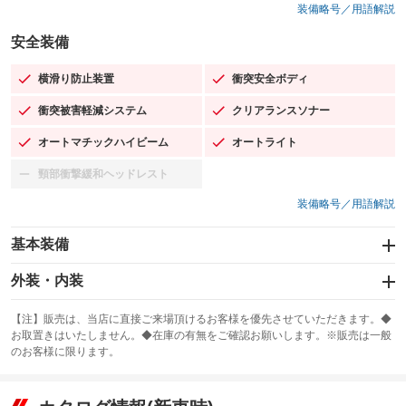
装備略号／用語解説
安全装備
横滑り防止装置
衝突安全ボディ
：装備あり
：装備あり
衝突被害軽減システム
クリアランスソナー
：装備あり
：装備あり
オートマチックハイビーム
オートライト
：装備あり
：装備あり
頸部衝撃緩和ヘッドレスト
：装備なし
装備略号／用語解説
基本装備
エアバッグ：運転席/助手席/サイド
外装・内装
：装備あり
スライドドア：両面電動
カーナビ：SDナビ
：装備あり
：装備あり
【注】販売は、当店に直接ご来場頂けるお客様を優先させていただきます。◆
お取置きはいたしません。◆在庫の有無をご確認お願いします。※販売は一般
サンルーフ
ABS
TV：フルセグ
：装備なし
：装備あり
：装備あり
のお客様に限ります。
エアコン
Wエアコン
オーディオ：CDまたはCDチェンジャー
：装備あり
：装備あり
：装備あり
リフトアップ
パワーステアリング