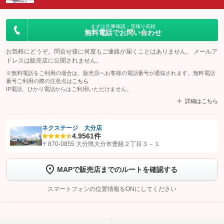
まずは在庫確認・見積り依頼
無料電話でお問い合わせ
お気軽にどうぞ。問合せ後に何度もご連絡が届くことはありません。 メールア
ドレスは販売店に公開されません。
※無料電話をご利用の場合は、販売店へお客様の電話番号が通知されます。無料電話
番号ご利用の際の注意点は
こちら
IP電話、ひかり電話からはご利用いただけません。
詳細はこちら
ネクステージ 大分店
4.9
561件
【STEP1】
認証画面でグーネットを友だち追加してから「許可する」ボタンを押
〒870-0855 大分県大分市豊饒２丁目３－１
します
MAPで販売店までのルートを確認する
【STEP2】
トーク画面で
ボタンをタップして問い合わせを
完了してください。
スマートフォンの位置情報をONにしてください
こちら