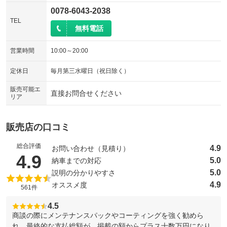
0078-6043-2038
TEL
無料電話
営業時間
10:00～20:00
定休日
毎月第三水曜日（祝日除く）
販売可能エ
直接お問合せください
リア
販売店の口コミ
総合評価
4.9
お問い合わせ（見積り）
（5点満点中）
4.9
5.0
納車までの対応
5.0
説明の分かりやすさ
4.9
オススメ度
561件
4.5
商談の際にメンテナンスパックやコーティングを強く勧めら
れ、最終的な支払総額が、掲載の額からプラス十数万円になり