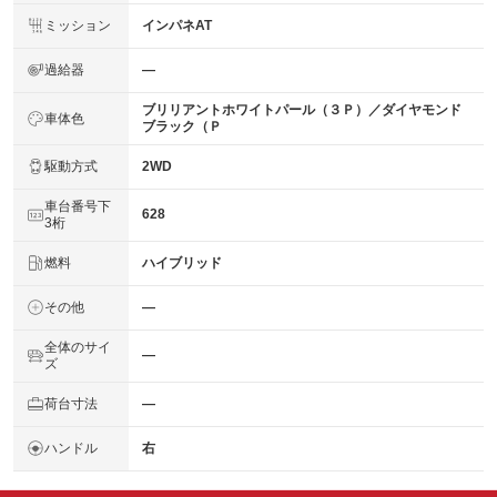
ミッション
インパネAT
過給器
―
ブリリアントホワイトパール（３Ｐ）／ダイヤモンド
車体色
ブラック（Ｐ
駆動方式
2WD
車台番号下
628
3桁
燃料
ハイブリッド
その他
―
全体のサイ
―
ズ
荷台寸法
―
ハンドル
右