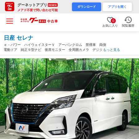
グーネットアプリ
RENEW
ダウンロード
アプリを開く
メアド不要で問い合わせ可能
0
お気に入り
閲覧履歴
日産 セレナ
ｅ－パワー ハイウェイスターＶ アーバンクロム 禁煙車 両側
電動ドア 純正９型ナビ 後席モニター 全周囲カメラ デジタル
もっと見る
インナーミラー ブラインドスポットモニター 衝突被害軽減シス
テム レーダークルーズ シートヒーター ドラレコ ＬＥＤ Ｅ
ＴＣ（大分県）