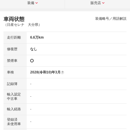
装備
販売店
車両状態
装備略号／用語解説
（日産セレナ 大分県）
走行距離
6.6万km
修復歴
なし
禁煙車
車検
2028(令和10)年3月
?
記録簿
-
輸入認定
-
中古車
輸入経路
-
登録済
-
未使用車