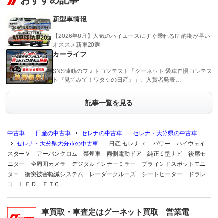
おすすめ記事
新型車情報
【2026年8月】人気のハイエースにすぐ乗れる!? 納期が早い
オススメ新車20選
カーライフ
SNS連動のフォトコンテスト「グーネット 愛車自慢コンテス
ト『見てみて！ワタシの日産』」、入賞者発表…
記事一覧を見る
中古車
日産の中古車
セレナの中古車
セレナ・大分県の中古車
セレナ・大分県大分市の中古車
日産 セレナ ｅ－パワー ハイウェイ
スターＶ アーバンクロム 禁煙車 両側電動ドア 純正９型ナビ 後席モ
ニター 全周囲カメラ デジタルインナーミラー ブラインドスポットモニ
ター 衝突被害軽減システム レーダークルーズ シートヒーター ドラレ
コ ＬＥＤ ＥＴＣ
車買取・車査定はグーネット買取 営業電