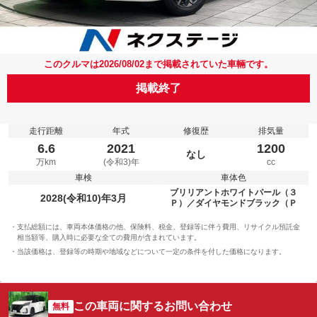
このクルマは2026/08/02まで掲載されていた車輛です。
掲載終了
走行距離
年式
修復歴
排気量
6.6
2021
1200
なし
万km
(令和3)年
cc
車検
車体色
ブリリアントホワイトパール（３
2028(令和10)年3月
Ｐ）／ダイヤモンドブラック（Ｐ
支払総額には、車両本体価格の他、保険料、税金、登録等に伴う費用、リサイクル預託金
相当額等、購入時に必要な全ての費用が含まれています。
当該価格は、登録等の時期や地域などについて一定の条件を付した価格になります。
この車両に関するお問い合わせ
無料