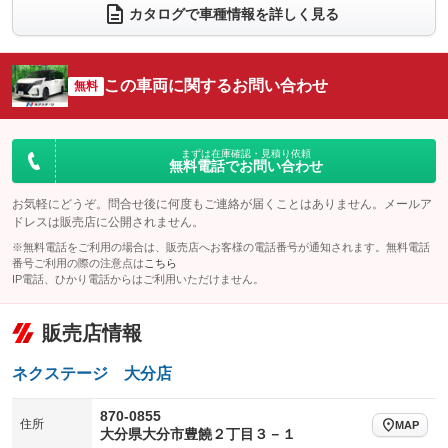
電動リアゲート
フロントカメラ
カタログで車種情報を詳しく見る
：装備なし
：装備あり
シートエアコン
全周囲カメラ
：装備なし
：装備あり
サイドカメラ
ルーフレール
この車両に関するお問い合わせ
：装備あり
無料
：装備なし
エアサスペンション
ヘッドライトウォッシャー
：装備なし
：装備なし
装備略号／用語解説
まずは在庫確認・見積り依頼
無料電話でお問い合わせ
お気軽にどうぞ。問合せ後に何度もご連絡が届くことはありません。メールア
ドレスは販売店に公開されません。
※無料電話をご利用の場合は、販売店へお客様の電話番号が通知されます。無料電話
番号ご利用の際の注意点は
こちら
IP電話、ひかり電話からはご利用いただけません。
販売店情報
ネクステージ 大分店
870-0855
住所
MAP
大分県大分市豊饒２丁目３－１