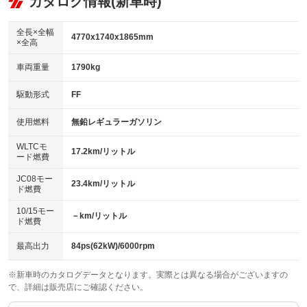
カタログ情報(新車時)
ビジュアル：ブルーレイ再生／DVD再生
：装備なし
：装備あり
：装備あり
ダウンヒルアシストコントロール
アルミホイール：16インチ
：装備なし
：装備あり
全長×全幅
4770x1740x1865mm
×全高
パワーウィンドウ
盗難防止システム
革シート
ハーフレザーシート
：装備あり
：装備あり
：装備なし
：装備なし
車両重量
1790kg
アイドリングストップ
ドライブレコーダー
キーレス
LEDヘッドランプ
：装備なし
：装備あり
：装備あり
：装備あり
USB入力端子
Bluetooth接続
駆動形式
FF
HID(キセノンライト)
ポータブルナビ
：装備なし
：装備あり
：装備なし
：装備なし
100V電源
クリーンディーゼル
バックカメラ
ETC
使用燃料
無鉛レギュラーガソリン
：装備なし
：装備なし
：装備あり
：装備あり
センターデフロック
エアロ
スマートキー
：装備なし
WLTCモ
：装備なし
：装備あり
17.2km/リットル
ード燃費
レンタカーアップ
展示・試乗車
ローダウン
ランフラットタイヤ
：装備なし
：装備なし
：装備なし
：装備なし
JC08モー
23.4km/リットル
ド燃費
電動格納ミラー
パワーシート
3列シート
：装備あり
：装備なし
：装備あり
10/15モー
装備略号／用語解説
－km/リットル
ベンチシート
フルフラットシート
ド燃費
：装備なし
：装備なし
チップアップシート
オットマン
：装備なし
：装備なし
最高出力
84ps(62kW)/6000rpm
電動格納サードシート
シートヒーター
：装備なし
：装備なし
※新車時のカタログデータとなります。実際とは異なる場合がございますの
で、詳細は販売店にご確認ください。
ウォークスルー
後席モニター
：装備あり
：装備あり