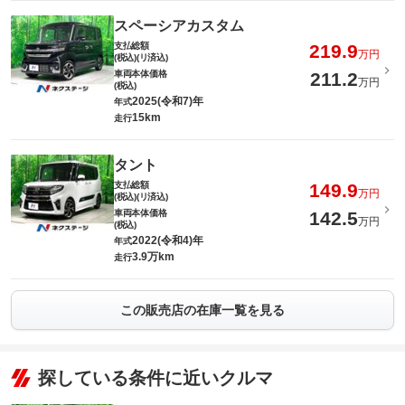
スペーシアカスタム
支払総額
219.9
万円
(税込)(リ済込)
車両本体価格
211.2
万円
(税込)
2025(令和7)年
年式
15km
走行
タント
支払総額
149.9
万円
(税込)(リ済込)
車両本体価格
142.5
万円
(税込)
2022(令和4)年
年式
3.9万km
走行
この販売店の在庫一覧を見る
探している条件に近いクルマ