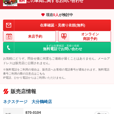
この車両に関するお問い合わせ
サイドカメラ
無料
ルーフレール
：装備あり
：装備なし
エアサスペンション
ヘッドライトウォッシャー
：装備なし
：装備なし
現在
0
人
が検討中
装備略号／用語解説
在庫確認・見積り依頼(無料)
オンライン
来店予約
商談予約
まずは在庫確認・見積り依頼
無料電話でお問い合わせ
お気軽にどうぞ。問合せ後に何度もご連絡が届くことはありません。メールア
ドレスは販売店に公開されません。
※無料電話をご利用の場合は、販売店へお客様の電話番号が通知されます。無料電話
番号ご利用の際の注意点は
こちら
IP電話、ひかり電話からはご利用いただけません。
販売店情報
ネクステージ 大分鶴崎店
870-0104