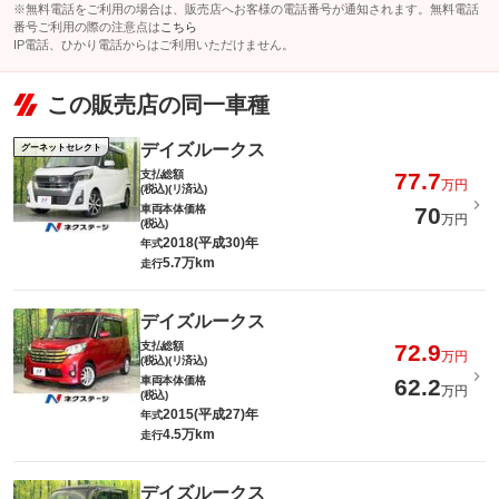
※無料電話をご利用の場合は、販売店へお客様の電話番号が通知されます。無料電話
番号ご利用の際の注意点は
こちら
IP電話、ひかり電話からはご利用いただけません。
この販売店の同一車種
デイズルークス
グーネットセレクト
支払総額
77.7
万円
(税込)(リ済込)
車両本体価格
70
万円
(税込)
2018(平成30)年
年式
5.7万km
走行
デイズルークス
支払総額
72.9
万円
(税込)(リ済込)
車両本体価格
62.2
万円
(税込)
2015(平成27)年
年式
4.5万km
走行
デイズルークス