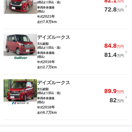
82.1
万円
(税込)(リ済込・追)
車両本体価格
72.8
万円
(税込)
2021年
年式
7.9万km
走行
デイズルークス
支払総額
84.8
万円
(税込)(リ済込・追)
車両本体価格
81.4
万円
(税込)
2016年
年式
2.7万km
走行
デイズルークス
支払総額
89.9
万円
(税込)(リ済込・追)
車両本体価格
82
万円
(税込)
2018年
年式
6.7万km
走行