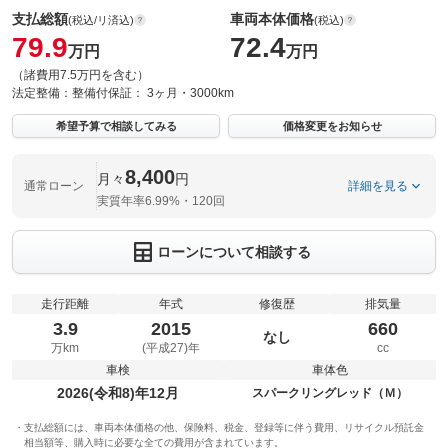
支払総額
車両本体価格
(税込/リ済込)
(税込)
79.9
72.4
万円
万円
（諸費用7.5万円を含む）
法定整備：
整備付
保証：
3ヶ月・3000km
希望予算で相談してみる
価格変更をお知らせ
8,400
月々
円
通常ローン
詳細を見る
実質年率6.99%・120回
ローンについて相談する
走行距離
年式
修復歴
排気量
3.9
2015
660
なし
万km
(平成27)年
cc
車検
車体色
2026(令和8)年12月
スパークリングレッド（Ｍ）
支払総額には、車両本体価格の他、保険料、税金、登録等に伴う費用、リサイクル預託金
相当額等、購入時に必要な全ての費用が含まれています。