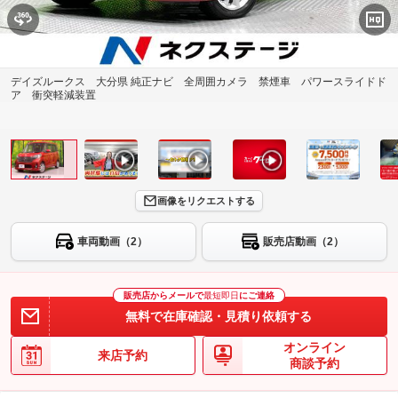
デイズルークス 大分県 純正ナビ 全周囲カメラ 禁煙車 パワースライドド
ア 衝突軽減装置
画像をリクエストする
車両動画（2）
販売店動画（2）
販売店からメールで
最短即日
にご連絡
無料で在庫確認・見積り依頼する
オンライン
来店予約
商談予約