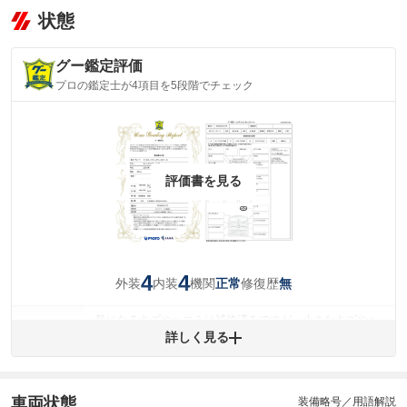
状態
グー鑑定評価
プロの鑑定士が4項目を5段階でチェック
評価書を見る
4
4
外装
内装
機関
修復歴
正常
無
気になるキズやヘコミは補修済みですが、小さなキズやヘ
外装
コミが残っています。
詳しく見る
(車両外装)
キズ・へこみについて問い合わせる
内装
気になる汚れ等が、部分的にあります。
(内装状態)
車両状態
装備略号／用語解説