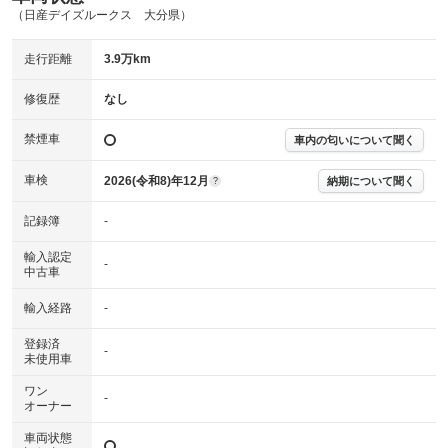
（日産デイズルークス 大分県）
主要機関に不具合はありません。
機関
走行距離
3.9万km
詳細は鑑定書をご確認ください。
修復歴
修復歴
なし
※グー鑑定は保証サービスではございません。購入時は必ず現車をご確認
下さい。
禁煙車
車内の匂いについて聞く
※実際にお渡しするコンディションチェックシートにつきましては、形式
および表示項目が異なる場合がございます。
※グー鑑定の評価はあくまでも記載している鑑定日の鑑定結果となりま
車検
2026(令和8)年12月
納期について聞く
?
す。車両情報等の詳細は各販売店へお問い合わせ下さい。
記録簿
-
輸入認定
-
中古車
輸入経路
-
登録済
-
未使用車
ワン
-
オーナー
車両状態