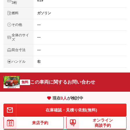
019
3桁
燃料
ガソリン
その他
―
全体のサイ
―
ズ
荷台寸法
―
ハンドル
右
この車両に関するお問い合わせ
無料
現在
0
人
が検討中
在庫確認・見積り依頼(無料)
オンライン
来店予約
商談予約