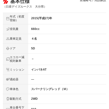
基本仕様
装備略号／用語解説
（日産デイズルークス 大分県）
年式（初度
2015(平成27)年
登録）
排気量
660cc
乗車定員
４名
ドア
5D
エコカー減
－
税対象車
ミッション
インパネAT
過給器
―
車体色
スパークリングレッド（Ｍ）
駆動方式
2WD
車台番号下