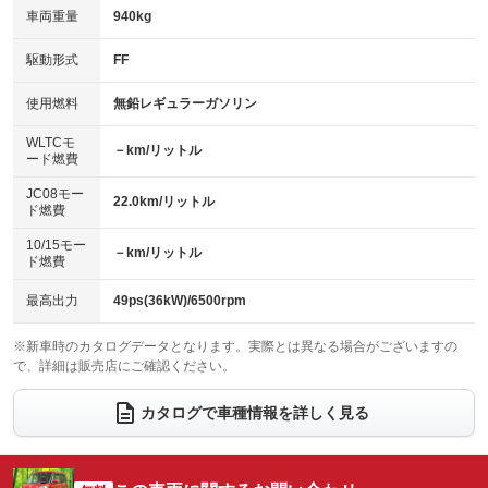
：装備なし
：装備なし
車両重量
940kg
アイドリングストップ
ドライブレコーダー
：装備あり
：装備あり
キーレス
LEDヘッドランプ
：装備あり
：装備なし
USB入力端子
Bluetooth接続
駆動形式
FF
：装備なし
：装備あり
HID(キセノンライト)
ポータブルナビ
：装備あり
：装備なし
100V電源
クリーンディーゼル
使用燃料
無鉛レギュラーガソリン
：装備なし
：装備なし
バックカメラ
ETC
：装備あり
：装備なし
センターデフロック
：装備なし
WLTCモ
エアロ
スマートキー
－km/リットル
：装備なし
：装備あり
ード燃費
レンタカーアップ
展示・試乗車
：装備なし
：装備なし
ローダウン
ランフラットタイヤ
：装備なし
：装備なし
JC08モー
22.0km/リットル
ド燃費
電動格納ミラー
：装備あり
パワーシート
3列シート
：装備なし
：装備なし
10/15モー
装備略号／用語解説
－km/リットル
ド燃費
ベンチシート
フルフラットシート
：装備なし
：装備なし
チップアップシート
オットマン
最高出力
49ps(36kW)/6500rpm
：装備なし
：装備なし
電動格納サードシート
シートヒーター
：装備なし
：装備なし
※新車時のカタログデータとなります。実際とは異なる場合がございますの
で、詳細は販売店にご確認ください。
ウォークスルー
後席モニター
：装備なし
：装備なし
カタログで車種情報を詳しく見る
電動リアゲート
フロントカメラ
：装備なし
：装備あり
シートエアコン
全周囲カメラ
：装備なし
：装備あり