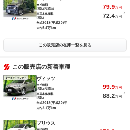
支払総額
79.9
万円
(税込)(リ済込)
車両本体価格
72.4
万円
(税込)
2018(平成30)年
年式
5.4万km
走行
この販売店の在庫一覧を見る
この販売店の新着車種
ヴィッツ
グーネットセレクト
支払総額
99.9
万円
(税込)(リ済込)
車両本体価格
88.2
万円
(税込)
2018(平成30)年
年式
3.1万km
走行
プリウス
支払総額