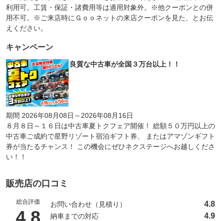
利用可。工賃・保証・諸費用等は適用対象外。※他クーポンとの併
用不可。※ご来店時にＧｏｏネットの来店クーポンを見た、とお伝
えください。
キャンペーン
良質な中古車が全国３万台以上！！
期間 2026年08月08日～2026年08月16日
８月８日～１６日は中古車夏トクフェア開催！ 総額５０万円以上の
中古車ご成約で星野リゾート宿泊ギフト券、 またはアマゾンギフト
券が当たるチャンス！ この機会にぜひネクステージへお越しくださ
い！！
販売店の口コミ
総合評価
4.8
お問い合わせ（見積り）
（5点満点中）
4.8
4.9
納車までの対応