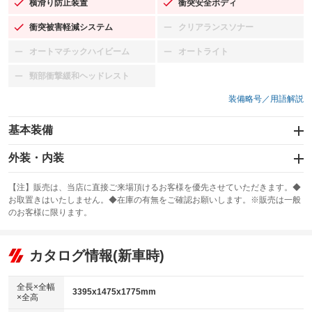
横滑り防止装置
衝突安全ボディ
：装備あり
：装備あり
衝突被害軽減システム
クリアランスソナー
：装備あり
：装備なし
オートマチックハイビーム
オートライト
：装備なし
：装備なし
頸部衝撃緩和ヘッドレスト
：装備なし
装備略号／用語解説
基本装備
エアバッグ：運転席/助手席/サイド
外装・内装
：装備あり
スライドドア：両側スライド・片側電動
カーナビ：SDナビ
：装備あり
：装備あり
【注】販売は、当店に直接ご来場頂けるお客様を優先させていただきます。◆
お取置きはいたしません。◆在庫の有無をご確認お願いします。※販売は一般
サンルーフ
ABS
TV：フルセグ
：装備なし
：装備あり
：装備あり
のお客様に限ります。
エアコン
Wエアコン
オーディオ：CDまたはCDチェンジャー／ミュージックプレイヤー接続
：装備あり
：装備なし
：装備あり
可
リフトアップ
パワーステアリング
カタログ情報(新車時)
：装備なし
：装備あり
ビジュアル：-／DVD再生
：装備あり
ダウンヒルアシストコントロール
：装備なし
アルミホイール：14インチ
全長×全幅
：装備あり
3395x1475x1775mm
×全高
パワーウィンドウ
盗難防止システム
：装備あり
：装備あり
革シート
ハーフレザーシート