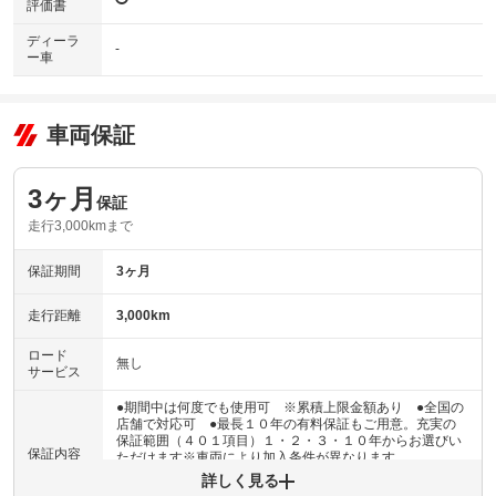
評価書
ディーラ
-
ー車
車両保証
3ヶ月
保証
走行3,000kmまで
保証期間
3ヶ月
走行距離
3,000km
ロード
無し
サービス
●期間中は何度でも使用可 ※累積上限金額あり ●全国の
店舗で対応可 ●最長１０年の有料保証もご用意。充実の
保証範囲（４０１項目）１・２・３・１０年からお選びい
保証内容
ただけます※車両により加入条件が異なります
詳しく見る