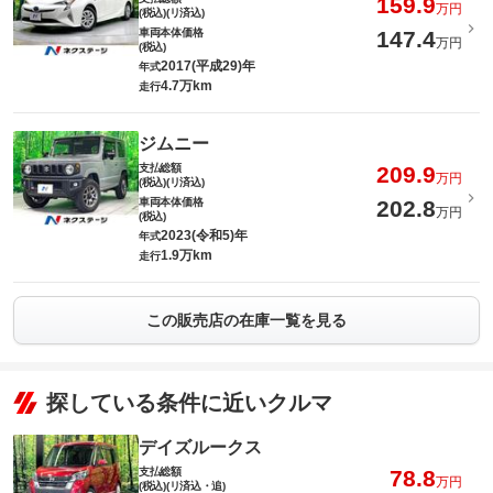
159.9
万円
(税込)(リ済込)
車両本体価格
147.4
万円
(税込)
2017(平成29)年
年式
4.7万km
走行
ジムニー
支払総額
209.9
万円
(税込)(リ済込)
車両本体価格
202.8
万円
(税込)
2023(令和5)年
年式
1.9万km
走行
この販売店の在庫一覧を見る
探している条件に近いクルマ
デイズルークス
支払総額
78.8
万円
(税込)(リ済込・追)