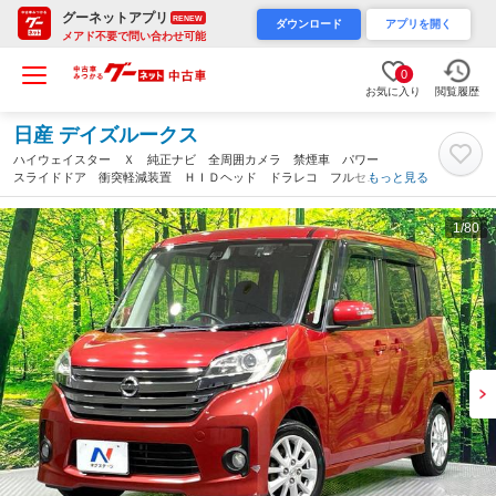
グーネットアプリ
RENEW
ダウンロード
アプリを開く
メアド不要で問い合わせ可能
0
お気に入り
閲覧履歴
日産 デイズルークス
ハイウェイスター Ｘ 純正ナビ 全周囲カメラ 禁煙車 パワー
スライドドア 衝突軽減装置 ＨＩＤヘッド ドラレコ フルセ
もっと見る
グ Ｂｌｕｅｔｏｏｔｈ再生 スマートキー オートエアコン ア
イドリングストップ 電動格納ミラー（大分県）
1
/80