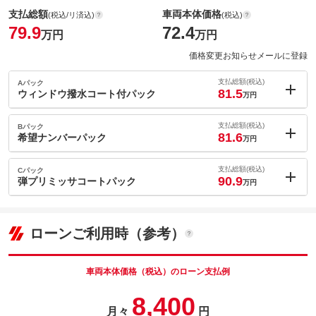
支払総額
車両本体価格
(税込/リ済込)
(税込)
79.9
72.4
万円
万円
価格変更お知らせメールに登録
支払総額(税込)
Aパック
81.5
ウィンドウ撥水コート付パック
万円
内：オプシ
1.6
ョン価格
支払総額(税込)
Bパック
万円
81.6
(税込)
希望ナンバーパック
万円
車両本体価
72.4
万円
内：オプシ
格
1.7
ョン価格
支払総額(税込)
Cパック
万円
90.9
(税込)
弾プリミッサコートパック
万円
車両本体価
72.4
万円
内：オプシ
格
パック内容
11
ョン価格
万円
(税込)
ローンご利用時（参考）
車両本体価
72.4
万円
格
パック内容
備考
－
車両本体価格（税込）のローン支払例
パック内容
8,400
このパックの見積もり依頼（無料）
備考
－
月々
円