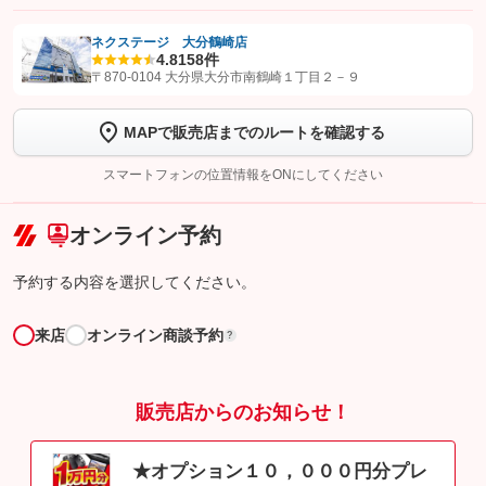
ネクステージ 大分鶴崎店
4.8
158件
【STEP1】
認証画面でグーネットを友だち追加してから「許可する」ボタンを押
〒870-0104 大分県大分市南鶴崎１丁目２－９
します
MAPで販売店までのルートを確認する
【STEP2】
トーク画面で
ボタンをタップして問い合わせを
完了してください。
スマートフォンの位置情報をONにしてください
こちら
オンライン予約
予約する内容を選択してください。
来店
オンライン商談予約
?
販売店からのお知らせ！
★オプション１０，０００円分プレ