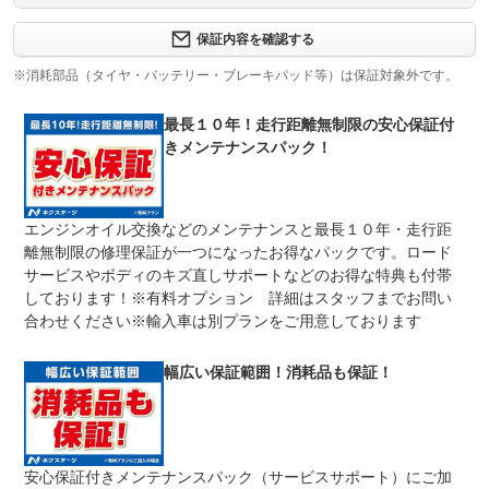
保証内容について問い合わせる
３ヶ月・３０００ｋｍ以内ならエンジン、トランスミッシ
保証内容を確認する
保証項目
ョン、ハイブリッド、ステアリング、ブレーキの各機構に
おける主要項目を無償修理（または交換）いたします。
※消耗部品（タイヤ・バッテリー・ブレーキパッド等）は保証対象外です。
修理回数
無制限
最長１０年！走行距離無制限の安心保証付
きメンテナンスパック！
車両本体価格
期間中は何度でも修理可能！修理金額は車両本体価格の１
上限金額
００％までしっかり保証します。車両本体価格５０万円以
下の場合は５０万円まで保証します。
エンジンオイル交換などのメンテナンスと最長１０年・走行距
無し
離無制限の修理保証が一つになったお得なパックです。ロード
免責金
保証修理の対象となる場合は、お客様の費用負担は一切ご
ざいません。
サービスやボディのキズ直しサポートなどのお得な特典も付帯
しております！※有料オプション 詳細はスタッフまでお問い
全国のネクステージで受付可能！ご遠方でネクステージに
保証修理
持ち込めないお客様も保証修理はお受け頂けます。詳細
合わせください※輸入車は別プランをご用意しております
受付先
は、スタッフまでお気軽にお尋ねください。
整備付 法定12ヶ月または法定24ヶ月点検整備付
幅広い保証範囲！消耗品も保証！
法定整備
※車検なし・車検整備付の場合は法定24ヶ月点検整備付
※商用車は6ヶ月または12ヶ月点検整備付
１．契約後～納車までに法定点検を実施致します。 ２．
法定整備
支払総額に整備代金を含んでおります。 ３．点検記録簿
について
が発行されます。
安心保証付きメンテナンスパック（サービスサポート）にご加