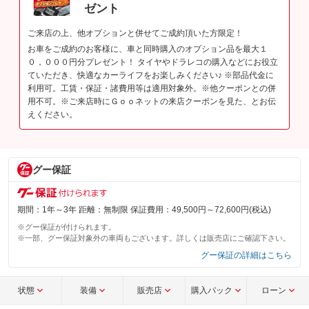
ゼント
ご来店の上、他オプションと併せてご成約頂いた方限定！
お車をご成約のお客様に、車と同時購入のオプション品を最大１
０，０００円分プレゼント！ タイヤやドラレコの購入などにお役立
ていただき、快適なカーライフをお楽しみください♪ ※部品代金に
利用可。工賃・保証・諸費用等は適用対象外。※他クーポンとの併
用不可。※ご来店時にＧｏｏネットの来店クーポンを見た、とお伝
えください。
グー保証
期間：1年～3年 距離：無制限 保証費用：49,500円～72,600円(税込)
※グー保証が付けられます。
※一部、グー保証対象外の車両もございます。詳しくは販売店にご確認下さい。
グー保証の詳細はこちら
状態
装備
販売店
購入パック
ローン