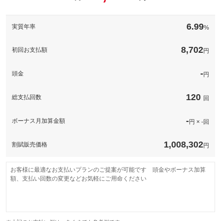
このパックの見積もり依頼（無料）
備考
－
6.99
実質年率
%
このパックの見積もり依頼（無料）
8,702
初回お支払額
円
-
頭金
円
120
総支払回数
回
-
ボーナス月加算金額
円 × -回
1,008,302
割賦販売価格
円
お客様に最適なお支払いプランのご提案が可能です 頭金やボーナス加算
額、支払い回数の変更などお気軽にご用命ください