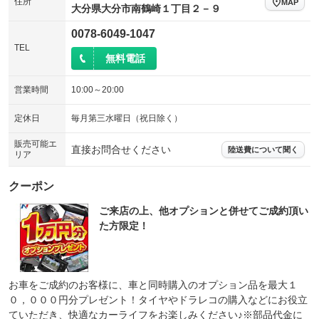
住所
MAP
大分県大分市南鶴崎１丁目２－９
0078-6049-1047
TEL
無料電話
営業時間
10:00～20:00
定休日
毎月第三水曜日（祝日除く）
販売可能エ
直接お問合せください
陸送費について聞く
リア
クーポン
ご来店の上、他オプションと併せてご成約頂い
た方限定！
お車をご成約のお客様に、車と同時購入のオプション品を最大１
０，０００円分プレゼント！タイヤやドラレコの購入などにお役立
ていただき、快適なカーライフをお楽しみください♪※部品代金に