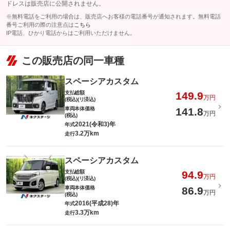
ドレスは販売店に公開されません。
※無料電話をご利用の場合は、販売店へお客様の電話番号が通知されます。無料電話
番号ご利用の際の注意点は
こちら
IP電話、ひかり電話からはご利用いただけません。
この販売店の同一車種
スペーシアカスタム
支払総額
149.9
万円
(税込)(リ済込)
車両本体価格
141.8
万円
(税込)
2021(令和3)年
年式
3.2万km
走行
スペーシアカスタム
支払総額
94.9
万円
(税込)(リ済込)
車両本体価格
86.9
万円
(税込)
2016(平成28)年
年式
3.3万km
走行