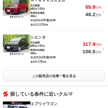
Ｎ－ＢＯＸカスタム
支払総額
55.9
万円
(税込)(リ済込)
車両本体価格
48.2
万円
(税込)
2014(平成26)年
年式
12.5万km
走行
シエンタ
支払総額
117.9
万円
(税込)(リ済込)
車両本体価格
106.5
万円
(税込)
2016(平成28)年
年式
6.3万km
走行
この販売店の在庫一覧を見る
探している条件に近いクルマ
エブリイワゴン