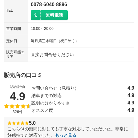
0078-6040-8896
TEL
無料電話
営業時間
10:00～20:00
定休日
毎月第三水曜日（祝日除く）
販売可能エ
直接お問合せください
リア
販売店の口コミ
総合評価
4.9
お問い合わせ（見積り）
（5点満点中）
4.9
4.9
納車までの対応
4.9
説明の分かりやすさ
4.9
オススメ度
326件
5.0
こちら側の疑問に対しても丁寧な対応していただいた。非常に
好感持てた対応でした。
もっと見る