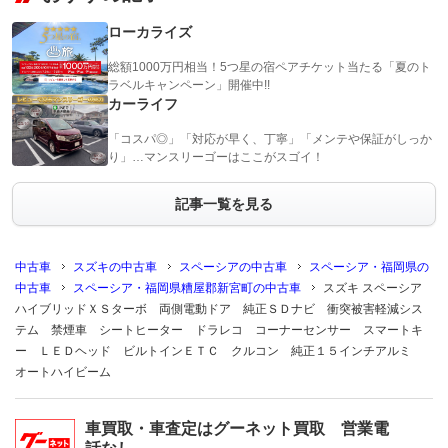
ローカライズ
総額1000万円相当！5つ星の宿ペアチケット当たる「夏のト
ラベルキャンペーン」開催中!!
カーライフ
「コスパ◎」「対応が早く、丁寧」「メンテや保証がしっか
り」…マンスリーゴーはここがスゴイ！
記事一覧を見る
中古車
スズキの中古車
スペーシアの中古車
スペーシア・福岡県の
中古車
スペーシア・福岡県糟屋郡新宮町の中古車
スズキ スペーシア
ハイブリッドＸＳターボ 両側電動ドア 純正ＳＤナビ 衝突被害軽減シス
テム 禁煙車 シートヒーター ドラレコ コーナーセンサー スマートキ
ー ＬＥＤヘッド ビルトインＥＴＣ クルコン 純正１５インチアルミ
オートハイビーム
車買取・車査定はグーネット買取 営業電