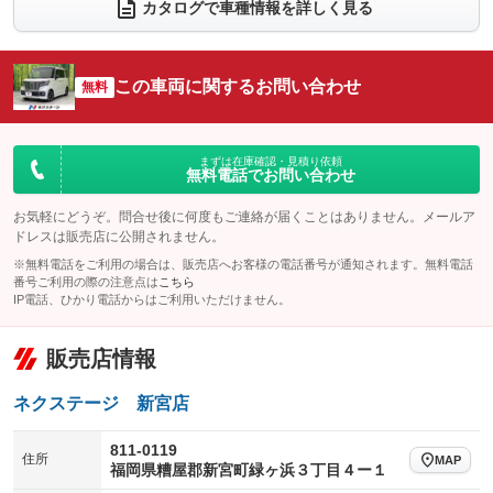
カタログで車種情報を詳しく見る
電動リアゲート
フロントカメラ
：装備なし
：装備あり
シートエアコン
全周囲カメラ
：装備なし
：装備あり
この車両に関するお問い合わせ
サイドカメラ
無料
ルーフレール
：装備あり
：装備なし
エアサスペンション
ヘッドライトウォッシャー
：装備なし
：装備なし
装備略号／用語解説
まずは在庫確認・見積り依頼
無料電話でお問い合わせ
お気軽にどうぞ。問合せ後に何度もご連絡が届くことはありません。メールア
ドレスは販売店に公開されません。
※無料電話をご利用の場合は、販売店へお客様の電話番号が通知されます。無料電話
番号ご利用の際の注意点は
こちら
IP電話、ひかり電話からはご利用いただけません。
販売店情報
ネクステージ 新宮店
811-0119
住所
MAP
福岡県糟屋郡新宮町緑ヶ浜３丁目４ー１