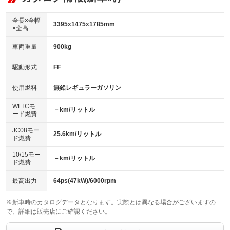
ビジュアル：-／DVD再生
：装備あり
ダウンヒルアシストコントロール
：装備なし
アルミホイール：15インチ
全長×全幅
：装備あり
3395x1475x1785mm
×全高
パワーウィンドウ
盗難防止システム
：装備あり
：装備あり
革シート
ハーフレザーシート
：装備なし
：装備なし
車両重量
900kg
アイドリングストップ
ドライブレコーダー
：装備あり
：装備あり
キーレス
LEDヘッドランプ
：装備あり
：装備あり
USB入力端子
Bluetooth接続
駆動形式
FF
：装備あり
：装備あり
HID(キセノンライト)
ポータブルナビ
：装備なし
：装備なし
100V電源
クリーンディーゼル
使用燃料
無鉛レギュラーガソリン
：装備なし
：装備なし
バックカメラ
ETC
：装備あり
：装備あり
センターデフロック
：装備なし
WLTCモ
エアロ
スマートキー
－km/リットル
：装備なし
：装備あり
ード燃費
レンタカーアップ
展示・試乗車
：装備なし
：装備なし
ローダウン
ランフラットタイヤ
：装備なし
：装備なし
JC08モー
25.6km/リットル
ド燃費
電動格納ミラー
：装備あり
パワーシート
3列シート
：装備なし
：装備なし
10/15モー
装備略号／用語解説
－km/リットル
ド燃費
ベンチシート
フルフラットシート
：装備あり
：装備なし
チップアップシート
オットマン
最高出力
64ps(47kW)/6000rpm
：装備なし
：装備なし
電動格納サードシート
シートヒーター
：装備なし
：装備あり
※新車時のカタログデータとなります。実際とは異なる場合がございますの
で、詳細は販売店にご確認ください。
ウォークスルー
後席モニター
：装備なし
：装備なし