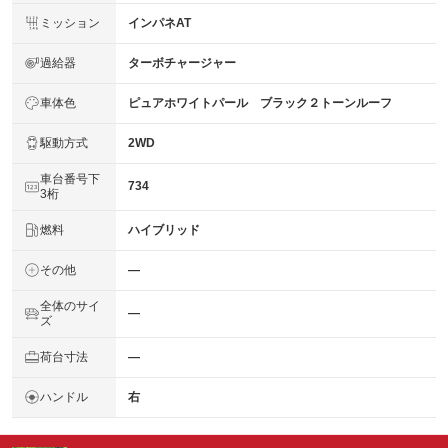
ミッション
インパネAT
過給器
ターボチャージャー
車体色
ピュアホワイトパール ブラック２トーンルーフ
駆動方式
2WD
車台番号下
734
3桁
燃料
ハイブリッド
その他
―
全体のサイ
―
ズ
荷台寸法
―
ハンドル
右