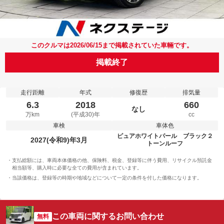
このクルマは2026/06/15まで掲載されていた車輛です。
掲載終了
走行距離
年式
修復歴
排気量
6.3
2018
660
なし
万km
(平成30)年
cc
車検
車体色
ピュアホワイトパール ブラック２
2027(令和9)年3月
トーンルーフ
支払総額には、車両本体価格の他、保険料、税金、登録等に伴う費用、リサイクル預託金
相当額等、購入時に必要な全ての費用が含まれています。
当該価格は、登録等の時期や地域などについて一定の条件を付した価格になります。
この車両に関するお問い合わせ
無料