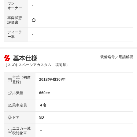
ワン
-
オーナー
車両状態
評価書
ディーラ
-
ー車
基本仕様
装備略号／用語解説
（スズキスペーシアカスタム 福岡県）
年式（初度
2018(平成30)年
登録）
排気量
660cc
乗車定員
４名
ドア
5D
エコカー減
－
税対象車