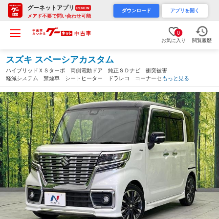
グーネットアプリ
RENEW
ダウンロード
アプリを開く
メアド不要で問い合わせ可能
0
お気に入り
閲覧履歴
スズキ スペーシアカスタム
ハイブリッドＸＳターボ 両側電動ドア 純正ＳＤナビ 衝突被害
軽減システム 禁煙車 シートヒーター ドラレコ コーナーセン
もっと見る
サー スマートキー ＬＥＤヘッド ビルトインＥＴＣ クルコ
ン 純正１５インチアルミ オートハイビーム（福岡県）