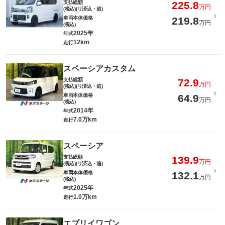
支払総額
225.8
万円
(税込)(リ済込・追)
車両本体価格
219.8
万円
(税込)
2025年
年式
12km
走行
スペーシアカスタム
支払総額
72.9
万円
(税込)(リ済込・追)
車両本体価格
64.9
万円
(税込)
2014年
年式
7.0万km
走行
スペーシア
支払総額
139.9
万円
(税込)(リ済込・追)
車両本体価格
132.1
万円
(税込)
2025年
年式
1.0万km
走行
エブリイワゴン