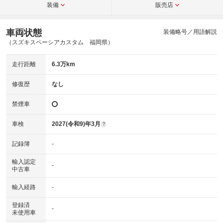
装備
販売店
車両状態
装備略号／用語解説
（スズキスペーシアカスタム 福岡県）
走行距離
6.3万km
修復歴
なし
禁煙車
車検
2027(令和9)年3月
?
記録簿
-
輸入認定
-
中古車
輸入経路
-
登録済
-
未使用車