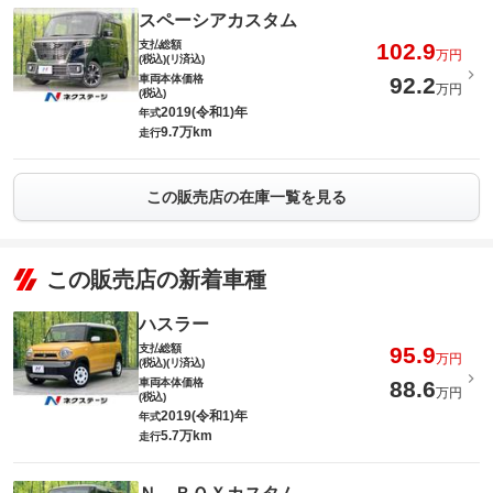
スペーシアカスタム
支払総額
102.9
万円
(税込)(リ済込)
車両本体価格
92.2
万円
(税込)
2019(令和1)年
年式
9.7万km
走行
この販売店の在庫一覧を見る
この販売店の新着車種
ハスラー
支払総額
95.9
万円
(税込)(リ済込)
車両本体価格
88.6
万円
(税込)
2019(令和1)年
年式
5.7万km
走行