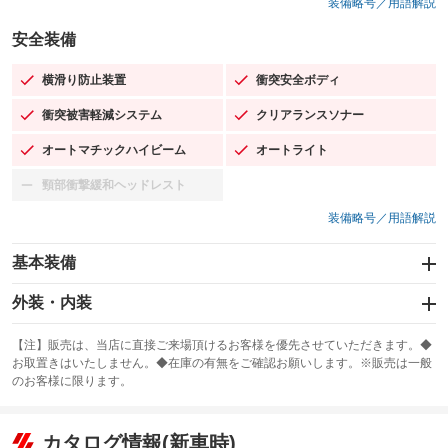
装備略号／用語解説
安全装備
横滑り防止装置
衝突安全ボディ
：装備あり
：装備あり
衝突被害軽減システム
クリアランスソナー
：装備あり
：装備あり
オートマチックハイビーム
オートライト
：装備あり
：装備あり
頸部衝撃緩和ヘッドレスト
：装備なし
装備略号／用語解説
基本装備
エアバッグ：運転席/助手席/サイド
外装・内装
：装備あり
スライドドア：両面電動
カーナビ：SDナビ
：装備あり
：装備あり
【注】販売は、当店に直接ご来場頂けるお客様を優先させていただきます。◆
お取置きはいたしません。◆在庫の有無をご確認お願いします。※販売は一般
サンルーフ
ABS
TV：フルセグ
：装備なし
：装備あり
：装備あり
のお客様に限ります。
エアコン
Wエアコン
オーディオ：CDまたはCDチェンジャー／ミュージックプレイヤー接続
：装備あり
：装備なし
：装備あり
可／ミュージックサーバー
リフトアップ
パワーステアリング
カタログ情報(新車時)
：装備なし
：装備あり