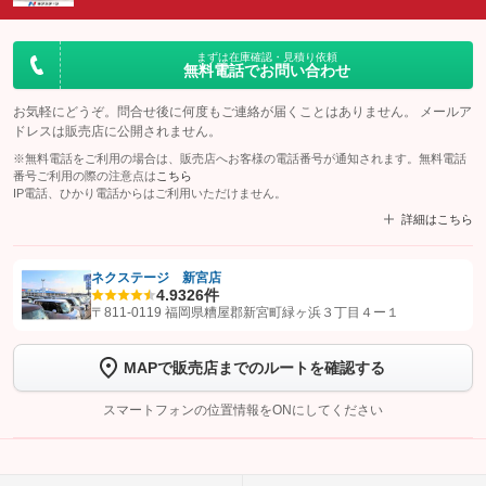
まずは在庫確認・見積り依頼
無料電話でお問い合わせ
お気軽にどうぞ。問合せ後に何度もご連絡が届くことはありません。 メールア
ドレスは販売店に公開されません。
※無料電話をご利用の場合は、販売店へお客様の電話番号が通知されます。無料電話
番号ご利用の際の注意点は
こちら
IP電話、ひかり電話からはご利用いただけません。
詳細はこちら
ネクステージ 新宮店
4.9
326件
【STEP1】
認証画面でグーネットを友だち追加してから「許可する」ボタンを押
〒811-0119 福岡県糟屋郡新宮町緑ヶ浜３丁目４ー１
します
MAPで販売店までのルートを確認する
【STEP2】
トーク画面で
ボタンをタップして問い合わせを
完了してください。
スマートフォンの位置情報をONにしてください
こちら