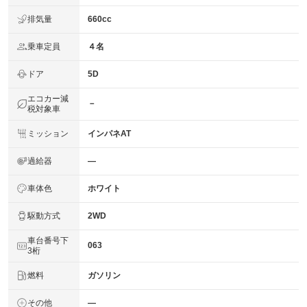
排気量
660cc
乗車定員
４名
ドア
5D
エコカー減
－
税対象車
ミッション
インパネAT
過給器
―
車体色
ホワイト
駆動方式
2WD
車台番号下
063
3桁
燃料
ガソリン
その他
―