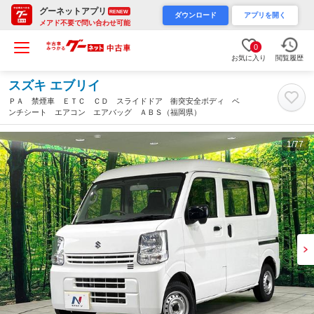
グーネットアプリ
RENEW
ダウンロード
アプリを開く
メアド不要で問い合わせ可能
0
お気に入り
閲覧履歴
スズキ エブリイ
ＰＡ 禁煙車 ＥＴＣ ＣＤ スライドドア 衝突安全ボディ ベ
ンチシート エアコン エアバッグ ＡＢＳ（福岡県）
1
/77