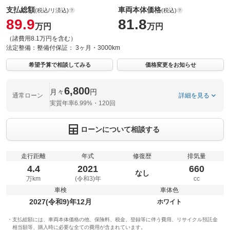
支払総額
車両本体価格
(税込/リ済込)
(税込)
89.9
81.8
万円
万円
（諸費用8.1万円を含む）
法定整備：
整備付
保証：
3ヶ月・3000km
希望予算で相談してみる
価格変更をお知らせ
6,800
月々
円
通常ローン
詳細を見る
実質年率6.99%・120回
ローンについて相談する
走行距離
年式
修復歴
排気量
4.4
2021
660
なし
万km
(令和3)年
cc
車検
車体色
2027(令和9)年12月
ホワイト
支払総額には、車両本体価格の他、保険料、税金、登録等に伴う費用、リサイクル預託金
相当額等、購入時に必要な全ての費用が含まれています。