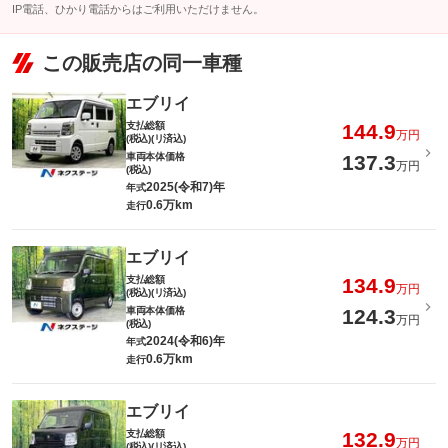
IP電話、ひかり電話からはご利用いただけません。
この販売店の同一車種
エブリイ
支払総額
144.9
万円
(税込)(リ済込)
車両本体価格
137.3
万円
(税込)
2025(令和7)年
年式
0.6万km
走行
エブリイ
支払総額
134.9
万円
(税込)(リ済込)
車両本体価格
124.3
万円
(税込)
2024(令和6)年
年式
0.6万km
走行
エブリイ
支払総額
132.9
万円
(税込)(リ済込)