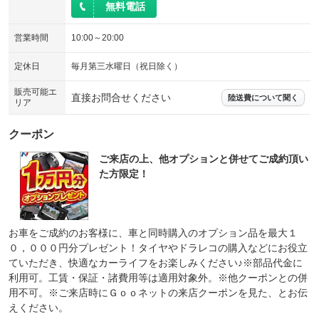
無料電話
営業時間
10:00～20:00
定休日
毎月第三水曜日（祝日除く）
販売可能エ
直接お問合せください
陸送費について聞く
リア
クーポン
ご来店の上、他オプションと併せてご成約頂い
た方限定！
お車をご成約のお客様に、車と同時購入のオプション品を最大１
０，０００円分プレゼント！タイヤやドラレコの購入などにお役立
ていただき、快適なカーライフをお楽しみください♪※部品代金に
利用可。工賃・保証・諸費用等は適用対象外。※他クーポンとの併
用不可。※ご来店時にＧｏｏネットの来店クーポンを見た、とお伝
えください。