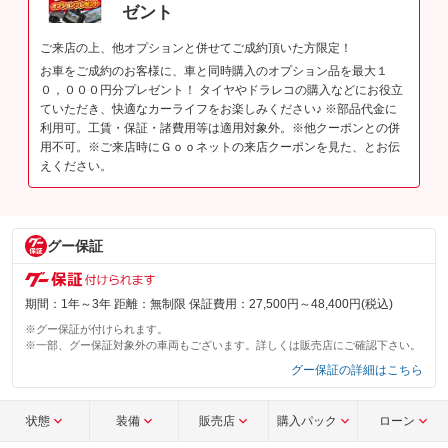
ゼント
ご来店の上、他オプションと併せてご成約頂いた方限定！
お車をご成約のお客様に、車と同時購入のオプション品を最大１
０，０００円分プレゼント！ タイヤやドラレコの購入などにお役立
ていただき、快適なカーライフをお楽しみください♪ ※部品代金に
利用可。工賃・保証・諸費用等は適用対象外。※他クーポンとの併
用不可。※ご来店時にＧｏｏネットの来店クーポンを見た、とお伝
えください。
グー保証
期間：1年～3年 距離：無制限 保証費用：27,500円～48,400円(税込)
※グー保証が付けられます。
※一部、グー保証対象外の車両もございます。詳しくは販売店にご確認下さい。
グー保証の詳細はこちら
状態
装備
販売店
購入パック
ローン