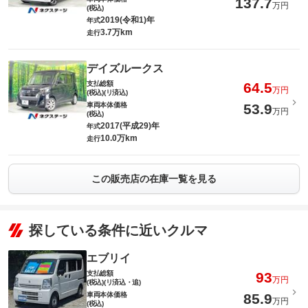
137.7
万円
(税込)
2019(令和1)年
年式
3.7万km
走行
デイズルークス
支払総額
64.5
万円
(税込)(リ済込)
車両本体価格
53.9
万円
(税込)
2017(平成29)年
年式
10.0万km
走行
この販売店の在庫一覧を見る
探している条件に近いクルマ
エブリイ
支払総額
93
万円
(税込)(リ済込・追)
車両本体価格
85.9
万円
(税込)