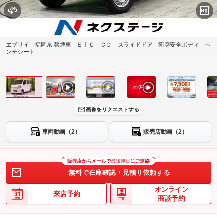
エブリイ 福岡県 禁煙車 ＥＴＣ ＣＤ スライドドア 衝突安全ボディ ベ
ンチシート
画像をリクエストする
車両動画（2）
販売店動画（2）
販売店からメールで
最短即日
にご連絡
無料で在庫確認・見積り依頼する
オンライン
来店予約
商談予約