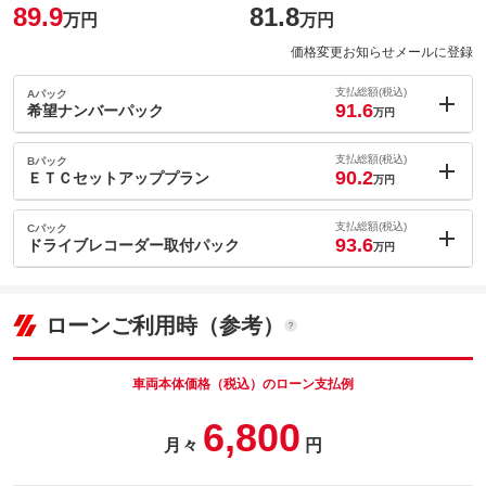
89.9
81.8
万円
万円
価格変更お知らせメールに登録
支払総額(税込)
Aパック
91.6
希望ナンバーパック
万円
内：オプシ
1.7
ョン価格
支払総額(税込)
Bパック
万円
90.2
(税込)
ＥＴＣセットアッププラン
万円
車両本体価
81.8
万円
内：オプシ
格
0.3
ョン価格
支払総額(税込)
Cパック
万円
93.6
(税込)
ドライブレコーダー取付パック
万円
車両本体価
81.8
万円
内：オプシ
格
パック内容
3.7
ョン価格
万円
(税込)
ローンご利用時（参考）
車両本体価
81.8
万円
格
パック内容
備考
－
車両本体価格（税込）のローン支払例
パック内容
6,800
このパックの見積もり依頼（無料）
備考
－
月々
円