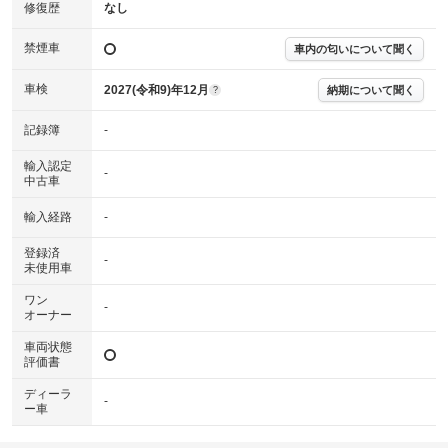
※実際にお渡しする故障診断書につきましては、形式および表示項目が異
修復歴
なし
なる場合がございます。
※グー故障診断書はあくまでも実施時点での診断結果となります。将来に
禁煙車
車内の匂いについて聞く
わたり車両状態を担保するものではありませんので、車両情報等の詳細は
各販売店へお問い合わせ下さい。
車検
2027(令和9)年12月
納期について聞く
?
記録簿
-
輸入認定
-
中古車
輸入経路
-
登録済
-
未使用車
ワン
-
オーナー
車両状態
評価書
ディーラ
-
ー車