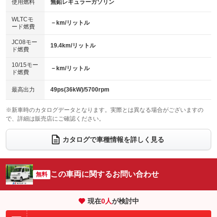
バックカメラ
ETC
使用燃料
無鉛レギュラーガソリン
：装備なし
：装備なし
：装備なし
：装備あり
センターデフロック
エアロ
スマートキー
：装備なし
WLTCモ
：装備なし
：装備なし
－km/リットル
ード燃費
レンタカーアップ
展示・試乗車
ローダウン
ランフラットタイヤ
：装備なし
：装備なし
：装備なし
：装備なし
JC08モー
19.4km/リットル
ド燃費
電動格納ミラー
パワーシート
3列シート
：装備なし
：装備なし
：装備なし
10/15モー
装備略号／用語解説
－km/リットル
ベンチシート
フルフラットシート
ド燃費
：装備あり
：装備なし
チップアップシート
オットマン
：装備なし
：装備なし
最高出力
49ps(36kW)/5700rpm
電動格納サードシート
シートヒーター
：装備なし
：装備なし
※新車時のカタログデータとなります。実際とは異なる場合がございますの
で、詳細は販売店にご確認ください。
ウォークスルー
後席モニター
：装備なし
：装備なし
電動リアゲート
フロントカメラ
カタログで車種情報を詳しく見る
：装備なし
：装備なし
シートエアコン
全周囲カメラ
：装備なし
：装備なし
サイドカメラ
ルーフレール
この車両に関するお問い合わせ
：装備なし
無料
：装備なし
エアサスペンション
ヘッドライトウォッシャー
：装備なし
：装備なし
現在
0
人
が検討中
装備略号／用語解説