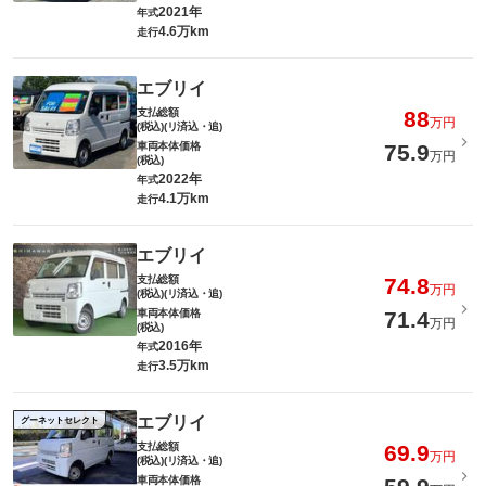
2021年
年式
4.6万km
走行
エブリイ
支払総額
88
万円
(税込)(リ済込・追)
車両本体価格
75.9
万円
(税込)
2022年
年式
4.1万km
走行
エブリイ
支払総額
74.8
万円
(税込)(リ済込・追)
車両本体価格
71.4
万円
(税込)
2016年
年式
3.5万km
走行
エブリイ
グーネットセレクト
支払総額
69.9
万円
(税込)(リ済込・追)
車両本体価格