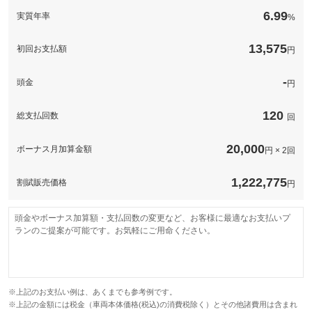
このパックの見積もり依頼（無料）
備考
－
6.99
実質年率
%
このパックの見積もり依頼（無料）
13,575
初回お支払額
円
-
頭金
円
120
総支払回数
回
20,000
ボーナス月加算金額
円 × 2回
1,222,775
割賦販売価格
円
頭金やボーナス加算額・支払回数の変更など、お客様に最適なお支払いプ
ランのご提案が可能です。お気軽にご用命ください。
※上記のお支払い例は、あくまでも参考例です。
※上記の金額には税金（車両本体価格(税込)の消費税除く）とその他諸費用は含まれ