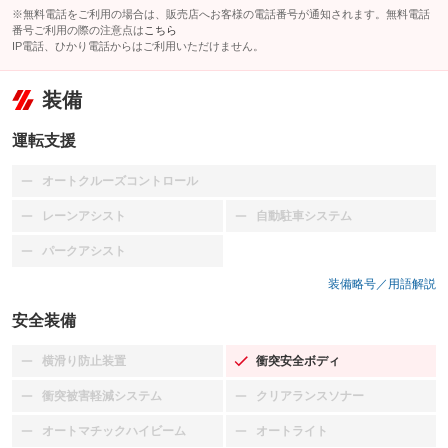
※無料電話をご利用の場合は、販売店へお客様の電話番号が通知されます。無料電話
番号ご利用の際の注意点は
こちら
IP電話、ひかり電話からはご利用いただけません。
装備
運転支援
オートクルーズコントロール
：装備なし
レーンアシスト
自動駐車システム
：装備なし
：装備なし
パークアシスト
：装備なし
装備略号／用語解説
安全装備
横滑り防止装置
衝突安全ボディ
：装備なし
：装備あり
衝突被害軽減システム
クリアランスソナー
：装備なし
：装備なし
オートマチックハイビーム
オートライト
：装備なし
：装備なし