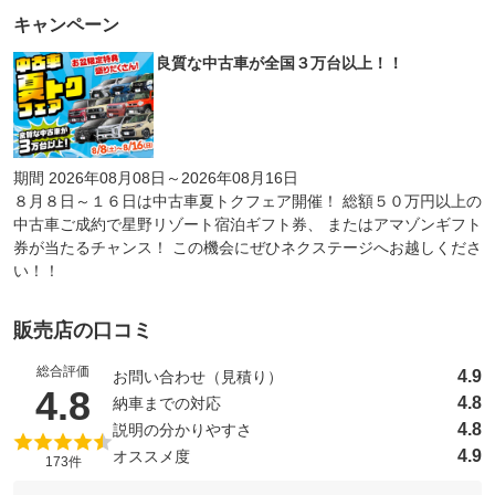
キャンペーン
良質な中古車が全国３万台以上！！
期間 2026年08月08日～2026年08月16日
８月８日～１６日は中古車夏トクフェア開催！ 総額５０万円以上の
中古車ご成約で星野リゾート宿泊ギフト券、 またはアマゾンギフト
券が当たるチャンス！ この機会にぜひネクステージへお越しくださ
い！！
販売店の口コミ
総合評価
4.9
お問い合わせ（見積り）
（5点満点中）
4.8
4.8
納車までの対応
4.8
説明の分かりやすさ
4.9
オススメ度
173件