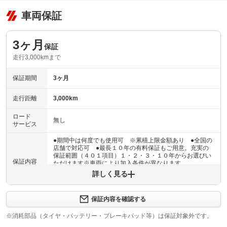
車両保証
3ヶ月
保証
走行3,000kmまで
保証期間
3ヶ月
走行距離
3,000km
ロード
無し
サービス
●期間中は何度でも使用可 ※累積上限金額あり ●全国の
店舗で対応可 ●最長１０年の有料保証もご用意。充実の
保証範囲（４０１項目）１・２・３・１０年からお選びい
保証内容
ただけます※車両により加入条件が異なります
詳しく見る
保証内容について問い合わせる
３ヶ月・３０００ｋｍ以内ならエンジン、トランスミッシ
保証内容を確認する
保証項目
ョン、ハイブリッド、ステアリング、ブレーキの各機構に
おける主要項目を無償修理（または交換）いたします。
※消耗部品（タイヤ・バッテリー・ブレーキパッド等）は保証対象外です。