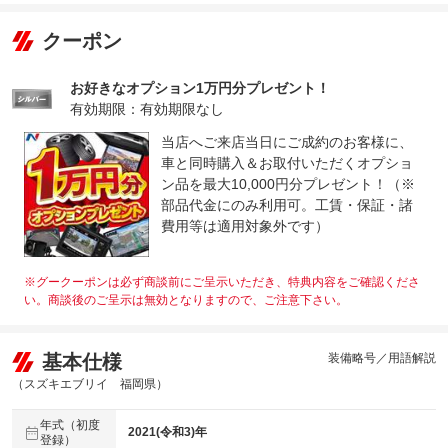
クーポン
お好きなオプション1万円分プレゼント！
有効期限：有効期限なし
当店へご来店当日にご成約のお客様に、
車と同時購入＆お取付いただくオプショ
ン品を最大10,000円分プレゼント！（※
部品代金にのみ利用可。工賃・保証・諸
費用等は適用対象外です）
※グークーポンは必ず商談前にご呈示いただき、特典内容をご確認くださ
い。商談後のご呈示は無効となりますので、ご注意下さい。
基本仕様
装備略号／用語解説
（スズキエブリイ 福岡県）
年式（初度
2021(令和3)年
登録）