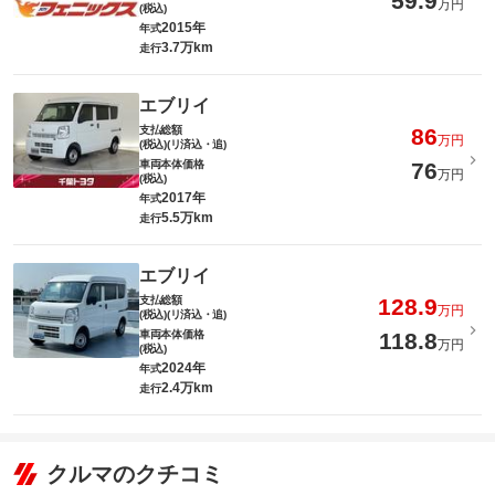
59.9
万円
(税込)
2015年
年式
3.7万km
走行
エブリイ
支払総額
86
万円
(税込)(リ済込・追)
車両本体価格
76
万円
(税込)
2017年
年式
5.5万km
走行
エブリイ
支払総額
128.9
万円
(税込)(リ済込・追)
車両本体価格
118.8
万円
(税込)
2024年
年式
2.4万km
走行
クルマのクチコミ