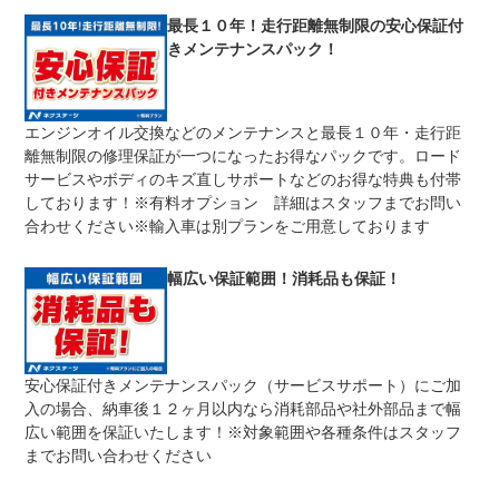
修理回数
無制限
最長１０年！走行距離無制限の安心保証付
きメンテナンスパック！
車両本体価格
期間中は何度でも修理可能！修理金額は車両本体価格の１
上限金額
００％までしっかり保証します。車両本体価格５０万円以
下の場合は５０万円まで保証します。
エンジンオイル交換などのメンテナンスと最長１０年・走行距
無し
離無制限の修理保証が一つになったお得なパックです。ロード
免責金
保証修理の対象となる場合は、お客様の費用負担は一切ご
ざいません。
サービスやボディのキズ直しサポートなどのお得な特典も付帯
しております！※有料オプション 詳細はスタッフまでお問い
全国のネクステージで受付可能！ご遠方でネクステージに
保証修理
持ち込めないお客様も保証修理はお受け頂けます。詳細
合わせください※輸入車は別プランをご用意しております
受付先
は、スタッフまでお気軽にお尋ねください。
整備付 法定12ヶ月または法定24ヶ月点検整備付
幅広い保証範囲！消耗品も保証！
法定整備
※車検なし・車検整備付の場合は法定24ヶ月点検整備付
※商用車は6ヶ月または12ヶ月点検整備付
１．契約後～納車までに法定点検を実施致します。 ２．
法定整備
支払総額に整備代金を含んでおります。 ３．点検記録簿
について
が発行されます。
安心保証付きメンテナンスパック（サービスサポート）にご加
入の場合、納車後１２ヶ月以内なら消耗部品や社外部品まで幅
広い範囲を保証いたします！※対象範囲や各種条件はスタッフ
までお問い合わせください