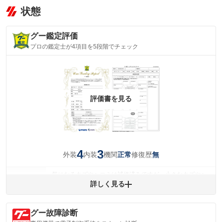
状態
グー鑑定評価
プロの鑑定士が4項目を5段階でチェック
評価書を見る
4
3
外装
内装
機関
修復歴
正常
無
気になるキズやヘコミは補修済みですが、小さなキズやヘ
外装
コミが残っています。
詳しく見る
(車両外装)
キズ・へこみについて問い合わせる
内装
グー故障診断
気になる汚れ等があります。
(内装状態)