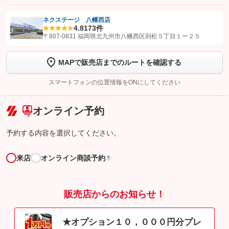
ネクステージ 八幡西店
4.8
173件
【STEP1】
認証画面でグーネットを友だち追加してから「許可する」ボタンを押
〒807-0831 福岡県北九州市八幡西区則松５丁目１ー２５
します
MAPで販売店までのルートを確認する
【STEP2】
トーク画面で
ボタンをタップして問い合わせを
完了してください。
スマートフォンの位置情報をONにしてください
こちら
オンライン予約
予約する内容を選択してください。
来店
オンライン商談予約
?
販売店からのお知らせ！
★オプション１０，０００円分プレ