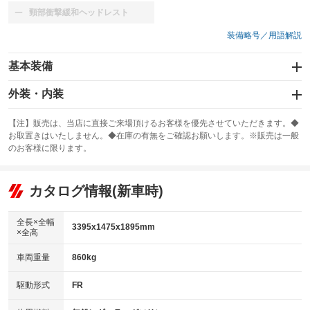
頸部衝撃緩和ヘッドレスト
：装備なし
装備略号／用語解説
基本装備
エアバッグ：運転席/助手席
外装・内装
：装備あり
スライドドア：両面
カーナビ
：装備あり
：装備なし
【注】販売は、当店に直接ご来場頂けるお客様を優先させていただきます。◆
お取置きはいたしません。◆在庫の有無をご確認お願いします。※販売は一般
サンルーフ
ABS
TV
：装備なし
：装備あり
：装備なし
のお客様に限ります。
エアコン
Wエアコン
オーディオ：CDまたはCDチェンジャー
：装備あり
：装備なし
：装備あり
リフトアップ
パワーステアリング
カタログ情報(新車時)
ビジュアル
：装備なし
：装備あり
：装備なし
ダウンヒルアシストコントロール
アルミホイール
：装備なし
：装備なし
全長×全幅
3395x1475x1895mm
×全高
パワーウィンドウ
盗難防止システム
革シート
ハーフレザーシート
：装備なし
：装備なし
：装備なし
：装備なし
車両重量
860kg
アイドリングストップ
ドライブレコーダー
キーレス
LEDヘッドランプ
：装備なし
：装備なし
：装備あり
：装備なし
USB入力端子
Bluetooth接続
駆動形式
FR
HID(キセノンライト)
ポータブルナビ
：装備なし
：装備なし
：装備なし
：装備なし
100V電源
クリーンディーゼル