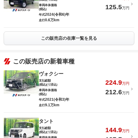
車両本体価格
125.5
万円
(税込)
2024(令和6)年
年式
0.6万km
走行
この販売店の在庫一覧を見る
この販売店の新着車種
ヴォクシー
支払総額
224.9
万円
(税込)(リ済込)
車両本体価格
212.6
万円
(税込)
2021(令和3)年
年式
9.1万km
走行
タント
支払総額
144.9
万円
(税込)(リ済込)
車両本体価格