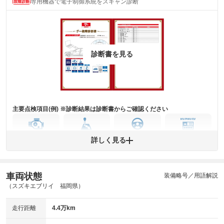
専用機器で電子制御系統をスキャン診断
主要機関に不具合はありません。
機関
詳細は鑑定書をご確認ください。
修復歴
※グー鑑定は保証サービスではございません。購入時は必ず現車をご確認
診断書を見る
下さい。
※実際にお渡しするコンディションチェックシートにつきましては、形式
および表示項目が異なる場合がございます。
※グー鑑定の評価はあくまでも記載している鑑定日の鑑定結果となりま
す。車両情報等の詳細は各販売店へお問い合わせ下さい。
主要点検項目(例) ※診断結果は診断書からご確認ください
エンジン
トランス
パワー
HV/PHV/EV
詳しく見る
ミッション
ステアリング
車両状態
ABS
エアーバッグ
先進安全装備
その他
装備略号／用語解説
（スズキエブリイ 福岡県）
※異常がある場合は主要点検項目が赤色になり、異常と表記されます。
※車に装備されていない項目は「-」と表記されます
走行距離
4.4万km
※グー故障診断は保証サービスではございません。購入時は必ず現車をご
確認下さい。