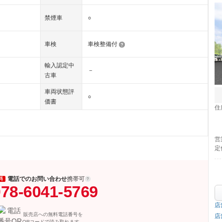
禁煙車
○
車検
車検整備付
輸入認定中
－
古車
車両状態評
○
価書
住
営
定
電話でのお問い合わせ
携帯可
料
78-6041-5769
店
販売店への無料電話番号を
店
QRコードで読み取れます。