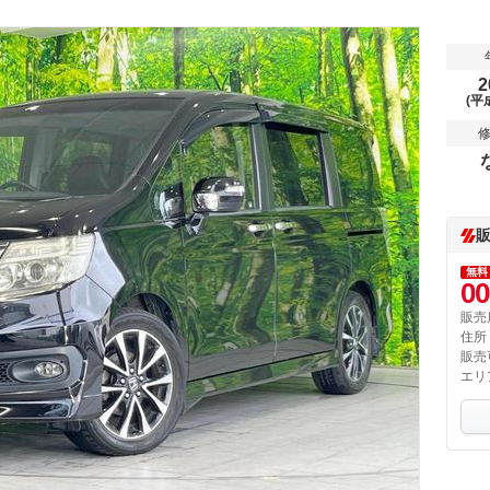
2
(平
無料
00
販売
住所
販売
エリ