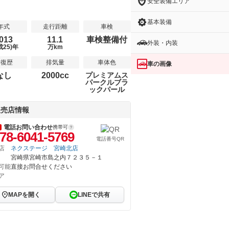
安全装備エリア
基本装備
年式
走行距離
車検
013
11.1
車検整備付
外装・内装
成25)年
万km
修復歴
排気量
車体色
車の画像
なし
2000cc
プレミアムス
パークルブラ
ックパール
販売店情報
電話お問い合わせ
携帯可
78-6041-5769
電話番号QR
店
ネクステージ 宮崎北店
宮崎県宮崎市島之内７２３５－１
可能
直接お問合せください
ア
MAPを開く
LINEで共有