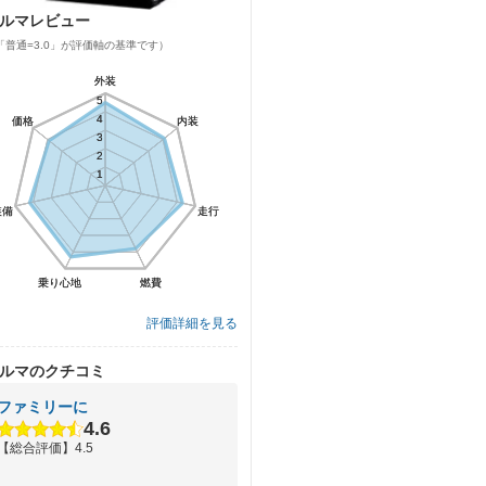
ルマレビュー
「普通=3.0」が評価軸の基準です）
外装
外装
5
5
4
4
価格
価格
内装
内装
3
3
2
2
1
1
装備
装備
走行
走行
乗り心地
乗り心地
燃費
燃費
評価詳細を見る
ルマのクチコミ
ファミリーに
4.6
【総合評価】4.5