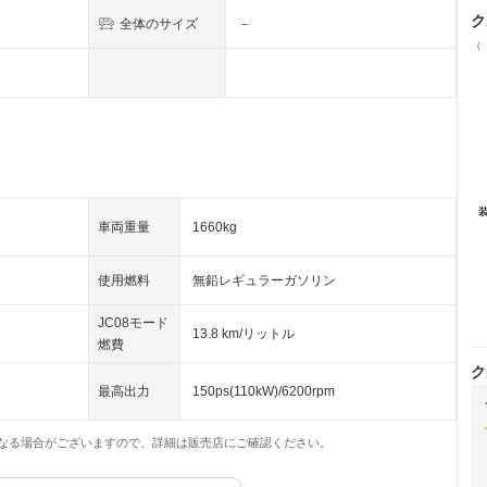
ク
全体のサイズ
－
（
車両重量
1660kg
使用燃料
無鉛レギュラーガソリン
JC08モード
13.8 km/リットル
燃費
ク
最高出力
150ps(110kW)/6200rpm
なる場合がございますので、詳細は販売店にご確認ください。