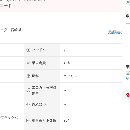
販
販
パーダ 宮崎県）
用語解説
ハンドル
右
乗車定員
８名
車
燃料
ガソリン
エコカー減税対
－
象車
過給器
－
ルブラックパ
車台番号下３桁
954