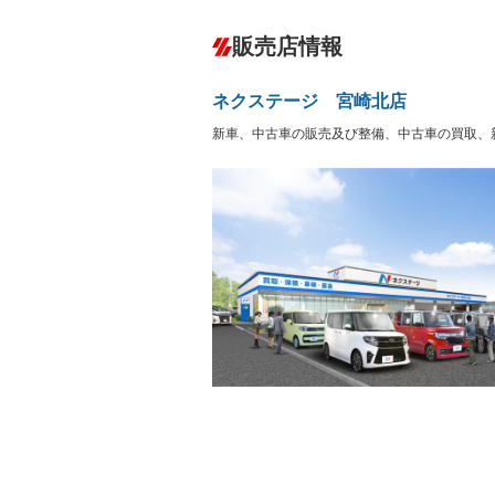
カーナビ：SDナビ
ダウンヒルアシストコントロール
－
販売店情報
オーディオ
－
盗難防止システム
アイドリ
ヘッドライトウォッシャ
革シート
－
－
ネクステージ 宮崎北店
ー
Bluetooth接続
100V電源
－
－
新車、中古車の販売及び整備、中古車の買取、
LEDヘッドランプ
HID(キ
－
レンタカーアップ
展示・試
－
－
ETC
エアロ
－
ランフラットタイヤ
パワーシ
－
－
フルフラットシート
チップア
－
－
シートヒーター
ウォーク
－
－
フロントカメラ
シートエ
－
－
ルーフレール
エアサス
－
－