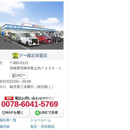
グー鑑定加盟店
所
〒880-0121
宮崎県宮崎市島之内７２３５－１
コピー
業時間
10:00～20:00
休日
毎月第三水曜日（祝日除く）
電話お問い合わせ
無料
携帯可
0078-6041-5769
MAPを開く
LINEで共有
舗在庫一覧
ショールーム
舗詳細
査定・売却相談