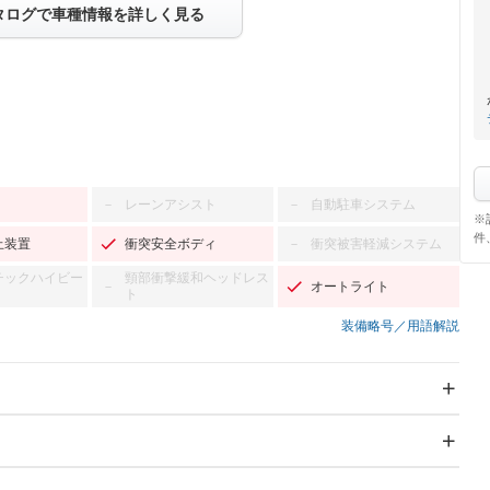
タログで車種情報を詳しく見る
レーンアシスト
自動駐車システム
－
－
※
件
止装置
衝突安全ボディ
衝突被害軽減システム
－
チックハイビー
頸部衝撃緩和ヘッドレス
オートライト
－
ト
装備略号／用語解説
スライドドア：両面電動
サンルーフ
－
Wエアコン
リフトアップ
－
－