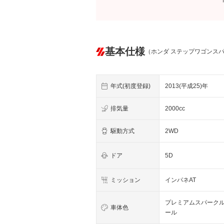
基本仕様
（ホンダ ステップワゴンス
年式(初度登録)
2013(平成25)年
排気量
2000cc
駆動方式
2WD
ドア
5D
ミッション
インパネAT
プレミアムスパーク
車体色
ール