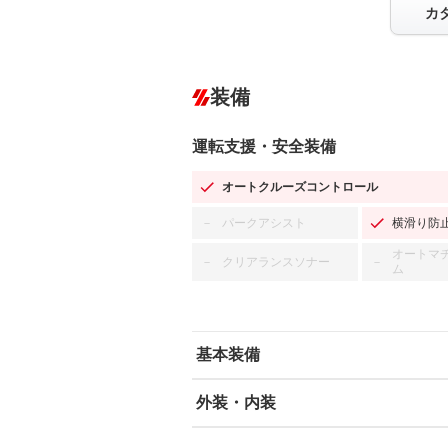
カ
装備
運転支援・安全装備
オートクルーズコントロール
パークアシスト
横滑り防
－
オートマ
クリアランスソナー
－
－
ム
基本装備
外装・内装
エアバッグ：運転席/助手席
ABS
エアコン