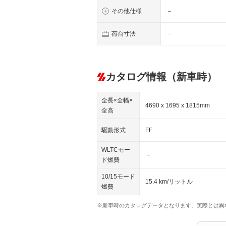
その他仕様
－
荷台寸法
－
カタログ情報（新車時）
全長×全幅×
4690 x 1695 x 1815mm
全高
駆動形式
FF
WLTCモー
－
ド燃費
10/15モード
15.4 km/リットル
燃費
※新車時のカタログデータとなります。実際とは異