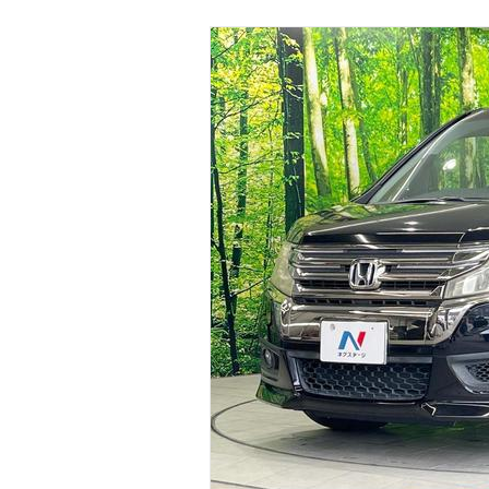
マガジン
車カタログ
自動車ローン
保険
レビュー
価格相場
教習所
用語集