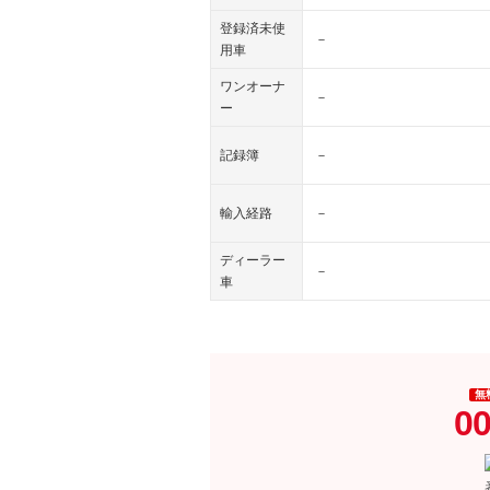
登録済未使
－
用車
ワンオーナ
－
ー
記録簿
－
輸入経路
－
ディーラー
－
車
無
00