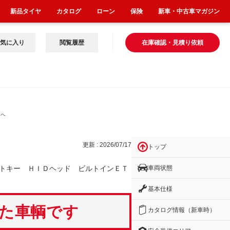
新品タイヤ
カタログ
ローン
保険
新車・中古車マガジン
気に入り
閲覧履歴
在庫確認・見積り依頼
Ｄヘ
更新 : 2026/07/17
トップ
車両状態
トキー ＨＩＤヘッド ビルトインＥＴ
基本仕様
いた車輌です
カタログ情報（新車時）