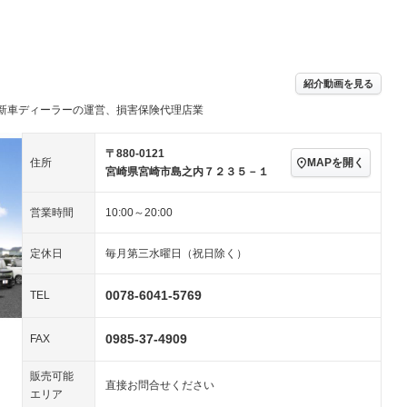
TV
－
パワーステアリング
パワーウィンドウ
アルミホイール：17イ
－ビジュアル
－
ンチ
ングストップ
ドライブレコーダー
USB入力端子
－
－
ハーフレザーシート
キーレス
紹介動画を見る
クリーンディーゼル
センターデフロック
－
－
新車ディーラーの運営、損害保険代理店業
セノンライト)
ポータブルナビ
バックカメラ
－
乗車
電動格納ミラー
スマートキー
ローダウン
－
〒880-0121
MAPを開く
住所
装備略号／用語解説
宮崎県宮崎市島之内７２３５－１
ート
3列シート
ベンチシート
－
営業時間
10:00～20:00
ップシート
オットマン
電動格納サードシート
－
－
スルー
後席モニター
電動リアゲート
－
－
定休日
毎月第三水曜日（祝日除く）
アコン
全周囲カメラ
サイドカメラ
－
－
0078-6041-5769
TEL
ペンション
0985-37-4909
FAX
装備略号／用語解説
販売可能
直接お問合せください
エリア