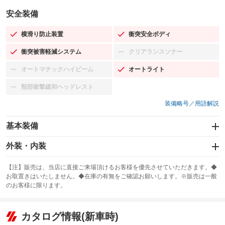
安全装備
横滑り防止装置
衝突安全ボディ
：装備あり
：装備あり
衝突被害軽減システム
クリアランスソナー
：装備あり
：装備なし
オートマチックハイビーム
オートライト
：装備なし
：装備あり
頸部衝撃緩和ヘッドレスト
：装備なし
装備略号／用語解説
基本装備
エアバッグ：運転席/助手席/サイド
外装・内装
：装備あり
スライドドア
カーナビ：メモリーナビ他
：装備なし
：装備あり
【注】販売は、当店に直接ご来場頂けるお客様を優先させていただきます。◆
お取置きはいたしません。◆在庫の有無をご確認お願いします。※販売は一般
サンルーフ
ABS
TV：フルセグ
：装備なし
：装備あり
：装備あり
のお客様に限ります。
エアコン
Wエアコン
オーディオ：CDまたはCDチェンジャー／ミュージックサーバー
：装備あり
：装備なし
：装備あり
リフトアップ
パワーステアリング
カタログ情報(新車時)
ビジュアル：-／DVD再生
：装備なし
：装備あり
：装備あり