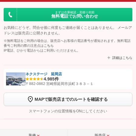
まずは在庫確認・見積り依頼
無料電話でお問い合わせ
お気軽にどうぞ。問合せ後に何度もご連絡が届くことはありません。 メールア
ドレスは販売店に公開されません。
※無料電話をご利用の場合は、販売店へお客様の電話番号が通知されます。無料電話
番号ご利用の際の注意点は
こちら
IP電話、ひかり電話からはご利用いただけません。
詳細はこちら
ネクステージ 延岡店
4.9
85件
【STEP1】
認証画面でグーネットを友だち追加してから「許可する」ボタンを押
〒882-0862 宮崎県延岡市浜町３８３－１
します
MAPで販売店までのルートを確認する
【STEP2】
トーク画面で
ボタンをタップして問い合わせを
完了してください。
スマートフォンの位置情報をONにしてください
こちら
装備
販売店