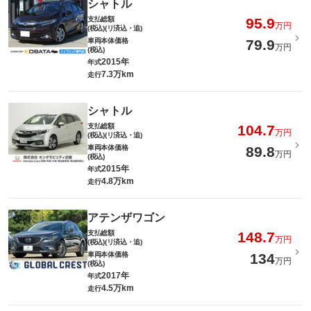
シャトル
支払総額
95.9
万円
(税込)(リ済込・追)
車両本体価格
79.9
万円
(税込)
2015年
年式
7.3万km
走行
シャトル
支払総額
104.7
万円
(税込)(リ済込・追)
車両本体価格
89.8
万円
(税込)
2015年
年式
4.8万km
走行
アテンザワゴン
支払総額
148.7
万円
(税込)(リ済込・追)
車両本体価格
134
万円
(税込)
2017年
年式
4.5万km
走行