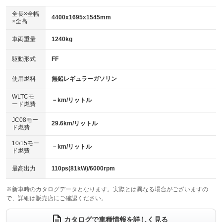
ダウンヒルアシストコントロール
アルミホイール：16インチ
：装備なし
：装備あり
全長×全幅
4400x1695x1545mm
×全高
パワーウィンドウ
盗難防止システム
革シート
ハーフレザーシート
：装備あり
：装備あり
：装備なし
：装備なし
車両重量
1240kg
アイドリングストップ
ドライブレコーダー
キーレス
LEDヘッドランプ
：装備あり
：装備なし
：装備あり
：装備あり
USB入力端子
Bluetooth接続
駆動形式
FF
HID(キセノンライト)
ポータブルナビ
：装備なし
：装備あり
：装備なし
：装備なし
100V電源
クリーンディーゼル
バックカメラ
ETC
使用燃料
無鉛レギュラーガソリン
：装備なし
：装備なし
：装備あり
：装備あり
センターデフロック
エアロ
スマートキー
：装備なし
WLTCモ
：装備なし
：装備あり
－km/リットル
ード燃費
レンタカーアップ
展示・試乗車
ローダウン
ランフラットタイヤ
：装備なし
：装備なし
：装備なし
：装備なし
JC08モー
29.6km/リットル
ド燃費
電動格納ミラー
パワーシート
3列シート
：装備あり
：装備なし
：装備なし
10/15モー
装備略号／用語解説
－km/リットル
ベンチシート
フルフラットシート
ド燃費
：装備なし
：装備なし
チップアップシート
オットマン
：装備なし
：装備なし
最高出力
110ps(81kW)/6000rpm
電動格納サードシート
シートヒーター
：装備なし
：装備あり
※新車時のカタログデータとなります。実際とは異なる場合がございますの
で、詳細は販売店にご確認ください。
ウォークスルー
後席モニター
：装備なし
：装備なし
電動リアゲート
フロントカメラ
カタログで車種情報を詳しく見る
：装備なし
：装備なし