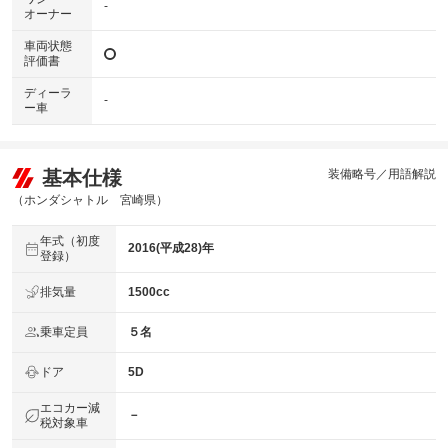
-
オーナー
車両状態
評価書
ディーラ
-
ー車
基本仕様
装備略号／用語解説
（ホンダシャトル 宮崎県）
年式（初度
2016(平成28)年
登録）
排気量
1500cc
乗車定員
５名
ドア
5D
エコカー減
－
税対象車