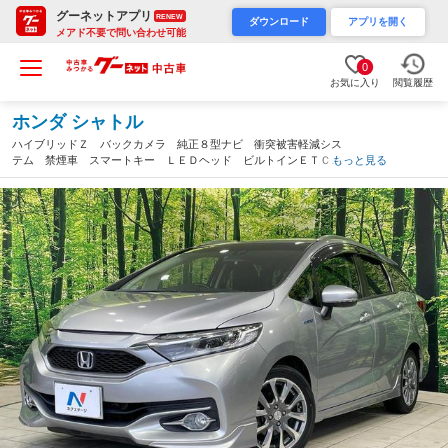
グーネットアプリ
RENEW
ダウンロード
アプリを開く
メアド不要で問い合わせ可能
0
お気に入り
閲覧履歴
ホンダ シャトル
ハイブリッドＺ バックカメラ 純正８型ナビ 衝突被害軽減シス
テム 禁煙車 スマートキー ＬＥＤヘッド ビルトインＥＴＣ
もっと見る
クルコン オートライト デュアルエアコン Ｂｌｕｅｔｏｏｔ
ｈ ＣＤ ＤＶＤ再生 フルセグ（宮崎県）