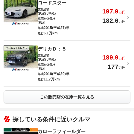
ロードスター
支払総額
197.9
万円
(税込)(リ済込)
車両本体価格
182.6
万円
(税込)
2015(平成27)年
年式
6.1万km
走行
デリカＤ：５
グーネットセレクト
支払総額
189.9
万円
(税込)(リ済込)
車両本体価格
177
万円
(税込)
2018(平成30)年
年式
11.7万km
走行
この販売店の在庫一覧を見る
探している条件に近いクルマ
カローラフィールダー