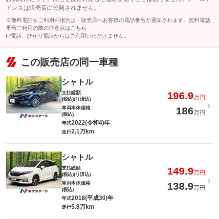
ドレスは販売店に公開されません。
※無料電話をご利用の場合は、販売店へお客様の電話番号が通知されます。無料電話
番号ご利用の際の注意点は
こちら
IP電話、ひかり電話からはご利用いただけません。
この販売店の同一車種
シャトル
支払総額
196.9
万円
(税込)(リ済込)
車両本体価格
186
万円
(税込)
2022(令和4)年
年式
2.1万km
走行
シャトル
支払総額
149.9
万円
(税込)(リ済込)
車両本体価格
138.9
万円
(税込)
2018(平成30)年
年式
5.8万km
走行