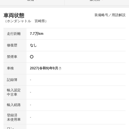
車両状態
装備略号／用語解説
（ホンダシャトル 宮崎県）
走行距離
7.7万km
修復歴
なし
禁煙車
車検
2027(令和9)年9月
?
記録簿
-
輸入認定
-
中古車
輸入経路
-
登録済
-
未使用車
ワン