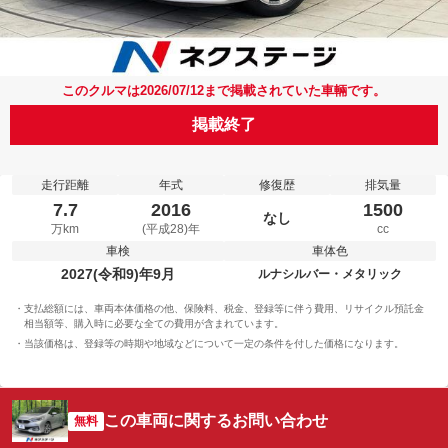
このクルマは2026/07/12まで掲載されていた車輛です。
掲載終了
走行距離
年式
修復歴
排気量
7.7
2016
1500
なし
万km
(平成28)年
cc
車検
車体色
2027(令和9)年9月
ルナシルバー・メタリック
支払総額には、車両本体価格の他、保険料、税金、登録等に伴う費用、リサイクル預託金
相当額等、購入時に必要な全ての費用が含まれています。
当該価格は、登録等の時期や地域などについて一定の条件を付した価格になります。
この車両に関するお問い合わせ
無料