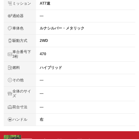
ミッション
AT7速
過給器
―
車体色
ルナシルバー・メタリック
駆動方式
2WD
車台番号下
470
3桁
燃料
ハイブリッド
その他
―
全体のサイ
―
ズ
荷台寸法
―
ハンドル
右