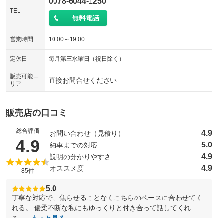
0078-6044-1250
TEL
無料電話
営業時間
10:00～19:00
定休日
毎月第三水曜日（祝日除く）
販売可能エ
直接お問合せください
リア
販売店の口コミ
総合評価
4.9
お問い合わせ（見積り）
（5点満点中）
4.9
5.0
納車までの対応
4.9
説明の分かりやすさ
4.9
オススメ度
85件
5.0
丁寧な対応で、焦らせることなくこちらのペースに合わせてく
れる。 優柔不断な私にもゆっくりと付き合って話してくれ