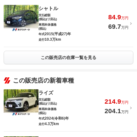
シャトル
支払総額
84.9
万円
(税込)(リ済込)
車両本体価格
69.7
万円
(税込)
2015(平成27)年
年式
10.3万km
走行
この販売店の在庫一覧を見る
この販売店の新着車種
ライズ
支払総額
214.9
万円
(税込)(リ済込)
車両本体価格
204.1
万円
(税込)
2024(令和6)年
年式
4.3万km
走行