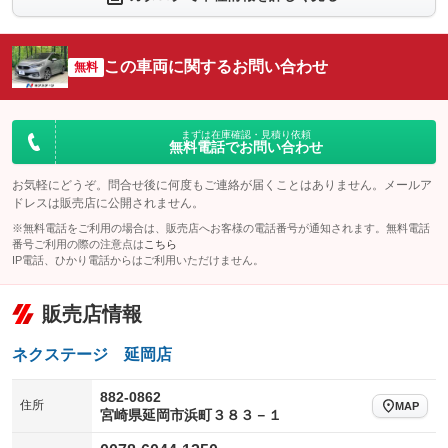
シートエアコン
全周囲カメラ
：装備なし
：装備なし
サイドカメラ
ルーフレール
この車両に関するお問い合わせ
：装備なし
無料
：装備なし
エアサスペンション
ヘッドライトウォッシャー
：装備なし
：装備なし
装備略号／用語解説
まずは在庫確認・見積り依頼
無料電話でお問い合わせ
お気軽にどうぞ。問合せ後に何度もご連絡が届くことはありません。メールア
ドレスは販売店に公開されません。
※無料電話をご利用の場合は、販売店へお客様の電話番号が通知されます。無料電話
番号ご利用の際の注意点は
こちら
IP電話、ひかり電話からはご利用いただけません。
販売店情報
ネクステージ 延岡店
882-0862
住所
MAP
宮崎県延岡市浜町３８３－１