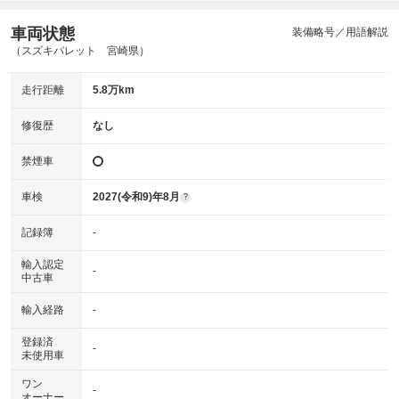
車両状態
装備略号／用語解説
（スズキパレット 宮崎県）
走行距離
5.8万km
修復歴
なし
禁煙車
車検
2027(令和9)年8月
?
記録簿
-
輸入認定
-
中古車
輸入経路
-
登録済
-
未使用車
ワン
-
オーナー