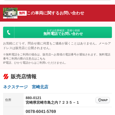
シートエアコン
全周囲カメラ
：装備なし
：装備なし
サイドカメラ
ルーフレール
この車両に関するお問い合わせ
：装備なし
無料
：装備なし
エアサスペンション
ヘッドライトウォッシャー
：装備なし
：装備なし
装備略号／用語解説
まずは在庫確認・見積り依頼
無料電話でお問い合わせ
お気軽にどうぞ。問合せ後に何度もご連絡が届くことはありません。メールア
ドレスは販売店に公開されません。
※無料電話をご利用の場合は、販売店へお客様の電話番号が通知されます。無料電話
番号ご利用の際の注意点は
こちら
IP電話、ひかり電話からはご利用いただけません。
販売店情報
ネクステージ 宮崎北店
880-0121
住所
MAP
宮崎県宮崎市島之内７２３５－１
0078-6041-5769