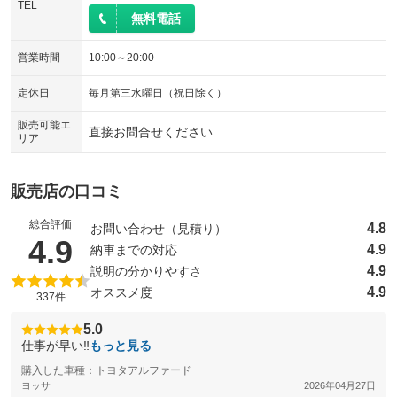
TEL
無料電話
営業時間
10:00～20:00
定休日
毎月第三水曜日（祝日除く）
販売可能エ
直接お問合せください
リア
販売店の口コミ
総合評価
4.8
お問い合わせ（見積り）
（5点満点中）
4.9
4.9
納車までの対応
4.9
説明の分かりやすさ
4.9
オススメ度
337件
5.0
仕事が早い‼︎
もっと見る
購入した車種：トヨタアルファード
ヨッサ
2026年04月27日