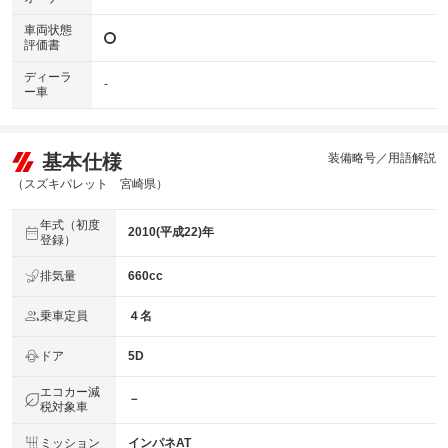
車両状態
評価書
ディーラ
-
ー車
基本仕様
装備略号／用語解説
（スズキパレット 宮崎県）
年式（初度
2010(平成22)年
登録）
排気量
660cc
乗車定員
４名
ドア
5D
エコカー減
－
税対象車
ミッション
インパネAT