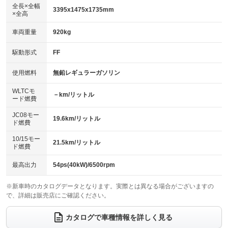
アルミホイール
：装備なし
：装備なし
全長×全幅
3395x1475x1735mm
×全高
パワーウィンドウ
盗難防止システム
革シート
ハーフレザーシート
：装備あり
：装備あり
：装備なし
：装備なし
車両重量
920kg
アイドリングストップ
ドライブレコーダー
キーレス
LEDヘッドランプ
：装備なし
：装備なし
：装備あり
：装備なし
USB入力端子
Bluetooth接続
駆動形式
FF
HID(キセノンライト)
ポータブルナビ
：装備なし
：装備なし
：装備なし
：装備なし
100V電源
クリーンディーゼル
バックカメラ
ETC
使用燃料
無鉛レギュラーガソリン
：装備なし
：装備なし
：装備なし
：装備なし
センターデフロック
エアロ
スマートキー
：装備なし
WLTCモ
：装備なし
：装備あり
－km/リットル
ード燃費
レンタカーアップ
展示・試乗車
ローダウン
ランフラットタイヤ
：装備なし
：装備なし
：装備なし
：装備なし
JC08モー
19.6km/リットル
ド燃費
電動格納ミラー
パワーシート
3列シート
：装備なし
：装備なし
：装備なし
10/15モー
装備略号／用語解説
21.5km/リットル
ベンチシート
フルフラットシート
ド燃費
：装備なし
：装備なし
チップアップシート
オットマン
：装備なし
：装備なし
最高出力
54ps(40kW)/6500rpm
電動格納サードシート
シートヒーター
：装備なし
：装備なし
※新車時のカタログデータとなります。実際とは異なる場合がございますの
で、詳細は販売店にご確認ください。
ウォークスルー
後席モニター
：装備なし
：装備なし
電動リアゲート
フロントカメラ
カタログで車種情報を詳しく見る
：装備なし
：装備なし