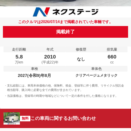
このクルマは2026/07/14まで掲載されていた車輛です。
掲載終了
走行距離
年式
修復歴
排気量
5.8
2010
660
なし
万km
(平成22)年
cc
車検
車体色
2027(令和9)年8月
クリアベージュメタリック
支払総額には、車両本体価格の他、保険料、税金、登録等に伴う費用、リサイクル預託金
相当額等、購入時に必要な全ての費用が含まれています。
当該価格は、登録等の時期や地域などについて一定の条件を付した価格になります。
この車両に関するお問い合わせ
無料