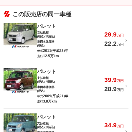
この販売店の同一車種
パレット
支払総額
29.9
万円
(税込)(リ済込)
車両本体価格
22.2
万円
(税込)
2011(平成23)年
年式
12.5万km
走行
パレット
支払総額
39.9
万円
(税込)(リ済込)
車両本体価格
28.9
万円
(税込)
2009(平成21)年
年式
3.8万km
走行
パレット
支払総額
34.9
万円
(税込)(リ済込)