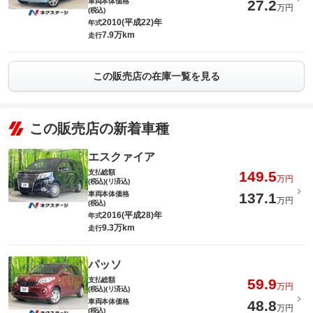
車両本体価格
27.2
万円
(税込)
2010(平成22)年
年式
7.9万km
走行
この販売店の在庫一覧を見る
この販売店の新着車種
エスクァイア
支払総額
149.5
万円
(税込)(リ済込)
車両本体価格
137.1
万円
(税込)
2016(平成28)年
年式
9.3万km
走行
パッソ
支払総額
59.9
万円
(税込)(リ済込)
車両本体価格
48.8
万円
(税込)