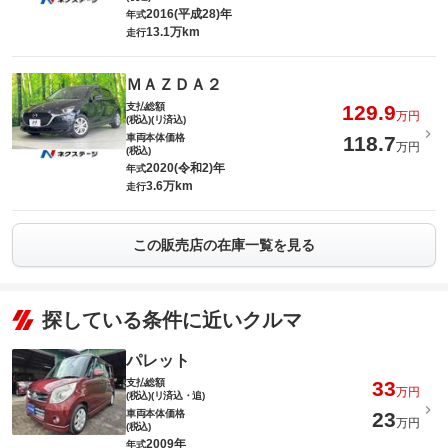
2016(平成28)年
年式
13.1万km
走行
ＭＡＺＤＡ２
支払総額
129.9
万円
(税込)(リ済込)
車両本体価格
118.7
万円
(税込)
2020(令和2)年
年式
3.6万km
走行
この販売店の在庫一覧を見る
探している条件に近いクルマ
パレット
支払総額
33
万円
(税込)(リ済込・追)
車両本体価格
23
万円
(税込)
2009年
年式