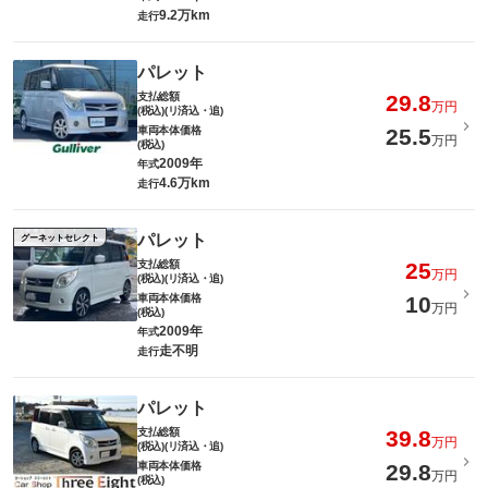
9.2万km
走行
パレット
支払総額
29.8
万円
(税込)(リ済込・追)
車両本体価格
25.5
万円
(税込)
2009年
年式
4.6万km
走行
パレット
グーネットセレクト
支払総額
25
万円
(税込)(リ済込・追)
車両本体価格
10
万円
(税込)
2009年
年式
走不明
走行
パレット
支払総額
39.8
万円
(税込)(リ済込・追)
車両本体価格
29.8
万円
(税込)