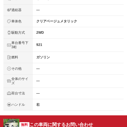
過給器
―
車体色
クリアベージュメタリック
駆動方式
2WD
車台番号下
921
3桁
燃料
ガソリン
その他
―
全体のサイ
―
ズ
荷台寸法
―
ハンドル
右
この車両に関するお問い合わせ
無料