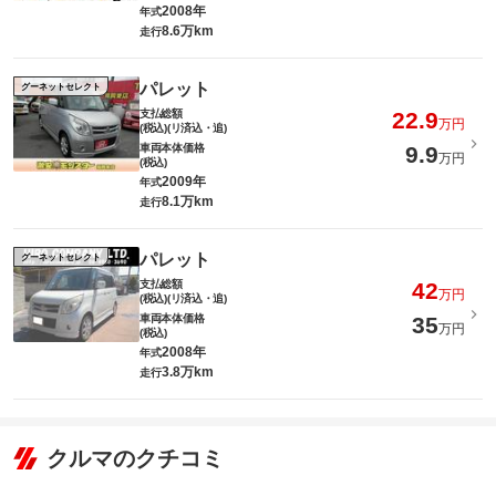
2008年
年式
8.6万km
走行
パレット
グーネットセレクト
支払総額
22.9
万円
(税込)(リ済込・追)
車両本体価格
9.9
万円
(税込)
2009年
年式
8.1万km
走行
パレット
グーネットセレクト
支払総額
42
万円
(税込)(リ済込・追)
車両本体価格
35
万円
(税込)
2008年
年式
3.8万km
走行
クルマのクチコミ