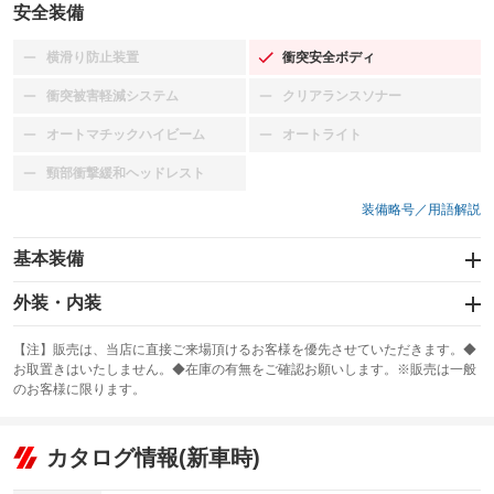
安全装備
横滑り防止装置
衝突安全ボディ
：装備なし
：装備あり
衝突被害軽減システム
クリアランスソナー
：装備なし
：装備なし
オートマチックハイビーム
オートライト
：装備なし
：装備なし
頸部衝撃緩和ヘッドレスト
：装備なし
装備略号／用語解説
基本装備
エアバッグ：運転席/助手席
外装・内装
：装備あり
スライドドア：両面
カーナビ
：装備あり
：装備なし
【注】販売は、当店に直接ご来場頂けるお客様を優先させていただきます。◆
お取置きはいたしません。◆在庫の有無をご確認お願いします。※販売は一般
サンルーフ
ABS
TV
：装備なし
：装備あり
：装備なし
のお客様に限ります。
エアコン
Wエアコン
オーディオ：CDまたはCDチェンジャー
：装備あり
：装備なし
：装備あり
リフトアップ
パワーステアリング
カタログ情報(新車時)
ビジュアル
：装備なし
：装備あり
：装備なし
ダウンヒルアシストコントロール