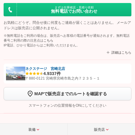
まずは在庫確認・見積り依頼
無料電話でお問い合わせ
お気軽にどうぞ。問合せ後に何度もご連絡が届くことはありません。 メールア
ドレスは販売店に公開されません。
※無料電話をご利用の場合は、販売店へお客様の電話番号が通知されます。無料電話
番号ご利用の際の注意点は
こちら
IP電話、ひかり電話からはご利用いただけません。
詳細はこちら
ネクステージ 宮崎北店
4.9
337件
【STEP1】
認証画面でグーネットを友だち追加してから「許可する」ボタンを押
〒880-0121 宮崎県宮崎市島之内７２３５－１
します
MAPで販売店までのルートを確認する
【STEP2】
トーク画面で
ボタンをタップして問い合わせを
完了してください。
スマートフォンの位置情報をONにしてください
こちら
装備
販売店