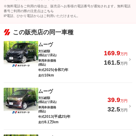
※無料電話をご利用の場合は、販売店へお客様の電話番号が通知されます。無料電話
番号ご利用の際の注意点は
こちら
IP電話、ひかり電話からはご利用いただけません。
この販売店の同一車種
ムーヴ
支払総額
169.9
万円
(税込)(リ済込)
車両本体価格
161.5
万円
(税込)
2025(令和7)年
年式
10km
走行
ムーヴ
支払総額
39.9
万円
(税込)(リ済込)
車両本体価格
32.5
万円
(税込)
2013(平成25)年
年式
8.1万km
走行