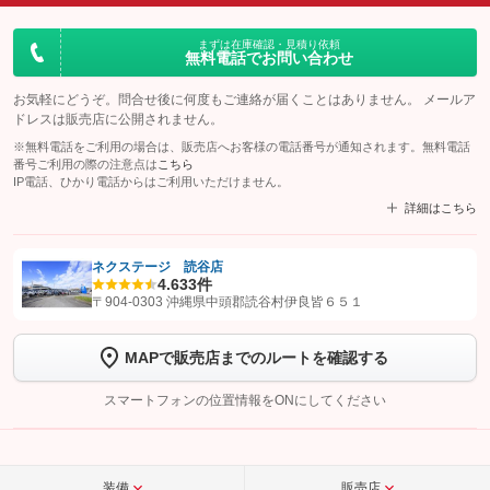
まずは在庫確認・見積り依頼
無料電話でお問い合わせ
お気軽にどうぞ。問合せ後に何度もご連絡が届くことはありません。 メールア
ドレスは販売店に公開されません。
※無料電話をご利用の場合は、販売店へお客様の電話番号が通知されます。無料電話
番号ご利用の際の注意点は
こちら
IP電話、ひかり電話からはご利用いただけません。
詳細はこちら
ネクステージ 読谷店
4.6
33件
【STEP1】
認証画面でグーネットを友だち追加してから「許可する」ボタンを押
〒904-0303 沖縄県中頭郡読谷村伊良皆６５１
します
MAPで販売店までのルートを確認する
【STEP2】
トーク画面で
ボタンをタップして問い合わせを
完了してください。
スマートフォンの位置情報をONにしてください
こちら
装備
販売店