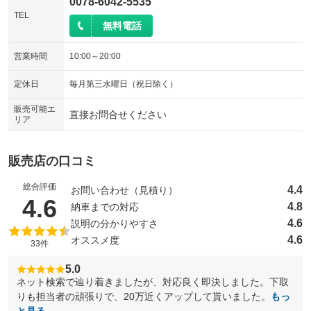
0078-6042-5535
TEL
無料電話
営業時間
10:00～20:00
定休日
毎月第三水曜日（祝日除く）
販売可能エ
直接お問合せください
リア
販売店の口コミ
総合評価
4.4
お問い合わせ（見積り）
（5点満点中）
4.6
4.8
納車までの対応
4.6
説明の分かりやすさ
4.6
オススメ度
33件
5.0
ネット検索で辿り着きましたが、対応良く即決しました。下取
りも担当者の頑張りで、20万近くアップして貰いました。
もっ