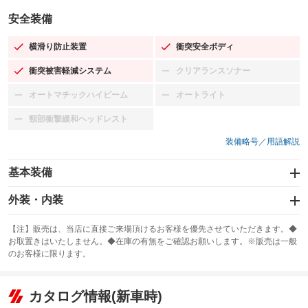
安全装備
横滑り防止装置
衝突安全ボディ
：装備あり
：装備あり
衝突被害軽減システム
クリアランスソナー
：装備あり
：装備なし
オートマチックハイビーム
オートライト
：装備なし
：装備なし
頸部衝撃緩和ヘッドレスト
：装備なし
装備略号／用語解説
基本装備
エアバッグ：運転席/助手席
外装・内装
：装備あり
スライドドア
カーナビ：SDナビ
：装備なし
：装備あり
【注】販売は、当店に直接ご来場頂けるお客様を優先させていただきます。◆
お取置きはいたしません。◆在庫の有無をご確認お願いします。※販売は一般
サンルーフ
ABS
TV：フルセグ
：装備なし
：装備あり
：装備あり
のお客様に限ります。
エアコン
Wエアコン
オーディオ：CDまたはCDチェンジャー
：装備あり
：装備なし
：装備あり
リフトアップ
パワーステアリング
カタログ情報(新車時)
ビジュアル：-／DVD再生
：装備なし
：装備あり
：装備あり