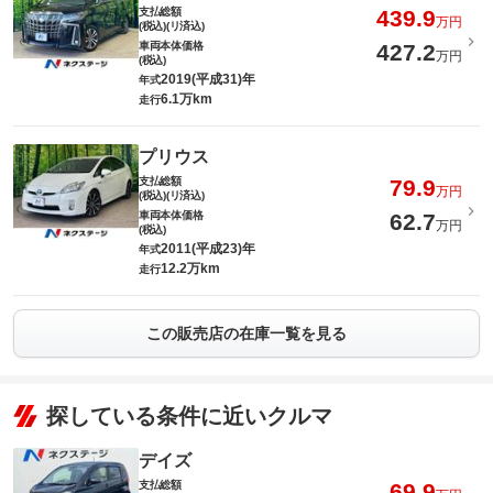
支払総額
439.9
万円
(税込)(リ済込)
車両本体価格
427.2
万円
(税込)
2019(平成31)年
年式
6.1万km
走行
プリウス
支払総額
79.9
万円
(税込)(リ済込)
車両本体価格
62.7
万円
(税込)
2011(平成23)年
年式
12.2万km
走行
この販売店の在庫一覧を見る
探している条件に近いクルマ
デイズ
支払総額
69.9