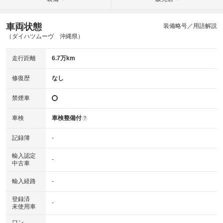
車両状態
装備略号／用語解説
（ダイハツムーヴ 沖縄県）
走行距離
6.7万km
修復歴
なし
禁煙車
車検
車検整備付
?
記録簿
-
輸入認定
-
中古車
輸入経路
-
登録済
-
未使用車
ワン