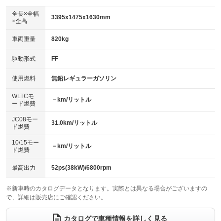
ダウンヒルアシストコントロール
アルミホイール
：装備なし
：装備なし
全長×全幅
3395x1475x1630mm
×全高
パワーウィンドウ
盗難防止システム
革シート
ハーフレザーシート
：装備あり
：装備あり
：装備なし
：装備なし
車両重量
820kg
アイドリングストップ
ドライブレコーダー
キーレス
LEDヘッドランプ
：装備なし
：装備あり
：装備あり
：装備なし
USB入力端子
Bluetooth接続
駆動形式
FF
HID(キセノンライト)
ポータブルナビ
：装備なし
：装備あり
：装備なし
：装備なし
100V電源
クリーンディーゼル
バックカメラ
ETC
使用燃料
無鉛レギュラーガソリン
：装備なし
：装備なし
：装備あり
：装備なし
センターデフロック
エアロ
スマートキー
：装備なし
WLTCモ
：装備なし
：装備なし
－km/リットル
ード燃費
レンタカーアップ
展示・試乗車
ローダウン
ランフラットタイヤ
：装備なし
：装備なし
：装備なし
：装備なし
JC08モー
31.0km/リットル
ド燃費
電動格納ミラー
パワーシート
3列シート
：装備あり
：装備なし
：装備なし
10/15モー
装備略号／用語解説
－km/リットル
ベンチシート
フルフラットシート
ド燃費
：装備あり
：装備なし
チップアップシート
オットマン
：装備なし
：装備なし
最高出力
52ps(38kW)/6800rpm
電動格納サードシート
シートヒーター
：装備なし
：装備なし
※新車時のカタログデータとなります。実際とは異なる場合がございますの
で、詳細は販売店にご確認ください。
ウォークスルー
後席モニター
：装備なし
：装備なし
電動リアゲート
フロントカメラ
カタログで車種情報を詳しく見る
：装備なし
：装備なし