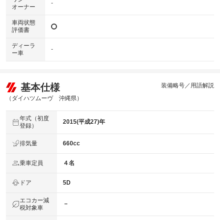
-
オーナー
車両状態
評価書
ディーラ
-
ー車
基本仕様
装備略号／用語解説
（ダイハツムーヴ 沖縄県）
年式（初度
2015(平成27)年
登録）
排気量
660cc
乗車定員
４名
ドア
5D
エコカー減
－
税対象車