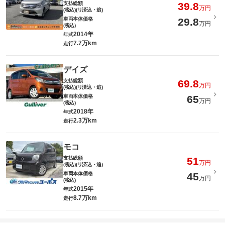
支払総額
39.8
万円
(税込)(リ済込・追)
車両本体価格
29.8
万円
(税込)
2014年
年式
7.7万km
走行
デイズ
支払総額
69.8
万円
(税込)(リ済込・追)
車両本体価格
65
万円
(税込)
2018年
年式
2.3万km
走行
モコ
支払総額
51
万円
(税込)(リ済込・追)
車両本体価格
45
万円
(税込)
2015年
年式
8.7万km
走行