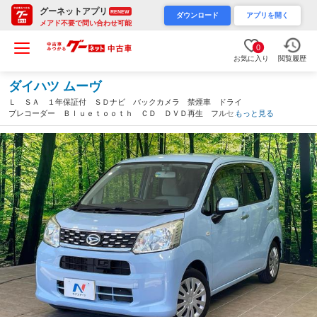
グーネットアプリ
RENEW
ダウンロード
アプリを開く
メアド不要で問い合わせ可能
0
お気に入り
閲覧履歴
ダイハツ ムーヴ
Ｌ ＳＡ １年保証付 ＳＤナビ バックカメラ 禁煙車 ドライ
ブレコーダー Ｂｌｕｅｔｏｏｔｈ ＣＤ ＤＶＤ再生 フルセ
もっと見る
グ 盗難防止装置 横滑り防止装置 プライバシーガラス ドアバ
イザー（沖縄県）