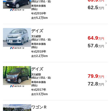
万円
(税込)(リ済込・追)
車両本体価格
62.5
万円
(税込)
2016年
年式
5.2万km
走行
デイズ
支払総額
64.9
万円
(税込)(リ済込・追)
車両本体価格
57.6
万円
(税込)
2018年
年式
2.2万km
走行
デイズ
支払総額
79.9
万円
(税込)(リ済込・追)
車両本体価格
72.8
万円
(税込)
2017年
年式
3.5万km
走行
ワゴンＲ