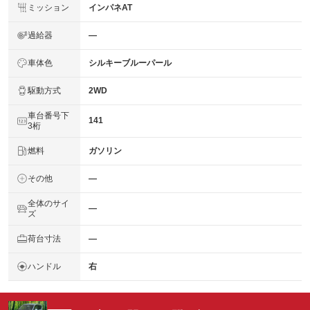
ミッション
インパネAT
過給器
―
車体色
シルキーブルーパール
駆動方式
2WD
車台番号下
141
3桁
燃料
ガソリン
その他
―
全体のサイ
―
ズ
荷台寸法
―
ハンドル
右