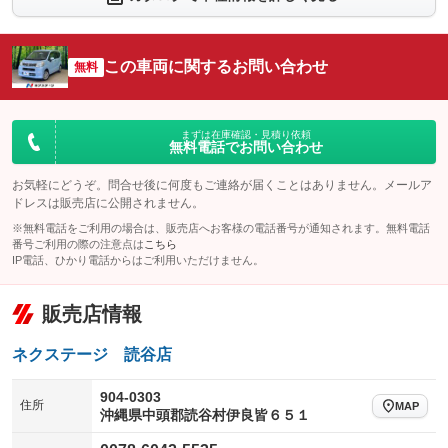
シートエアコン
全周囲カメラ
：装備なし
：装備なし
サイドカメラ
ルーフレール
この車両に関するお問い合わせ
：装備なし
無料
：装備なし
エアサスペンション
ヘッドライトウォッシャー
：装備なし
：装備なし
装備略号／用語解説
まずは在庫確認・見積り依頼
無料電話でお問い合わせ
お気軽にどうぞ。問合せ後に何度もご連絡が届くことはありません。メールア
ドレスは販売店に公開されません。
※無料電話をご利用の場合は、販売店へお客様の電話番号が通知されます。無料電話
番号ご利用の際の注意点は
こちら
IP電話、ひかり電話からはご利用いただけません。
販売店情報
ネクステージ 読谷店
904-0303
住所
MAP
沖縄県中頭郡読谷村伊良皆６５１