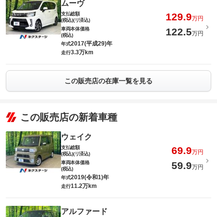
ムーヴ
支払総額
129.9
万円
(税込)(リ済込)
車両本体価格
122.5
万円
(税込)
2017(平成29)年
年式
3.3万km
走行
この販売店の在庫一覧を見る
この販売店の新着車種
ウェイク
支払総額
69.9
万円
(税込)(リ済込)
車両本体価格
59.9
万円
(税込)
2019(令和1)年
年式
11.2万km
走行
アルファード