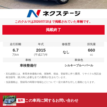
このクルマは2026/07/18まで掲載されていた車輛です。
掲載終了
走行距離
年式
修復歴
排気量
6.7
2015
660
なし
万km
(平成27)年
cc
車検
車体色
車検整備付
シルキーブルーパール
支払総額には、車両本体価格の他、保険料、税金、登録等に伴う費用、リサイクル預託金
相当額等、購入時に必要な全ての費用が含まれています。
当該価格は、登録等の時期や地域などについて一定の条件を付した価格になります。
この車両に関するお問い合わせ
無料