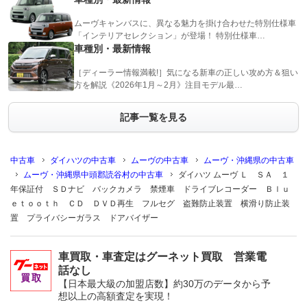
ムーヴキャンバスに、異なる魅力を掛け合わせた特別仕様車
「インテリアセレクション」が登場！ 特別仕様車…
車種別・最新情報
［ディーラー情報満載!］気になる新車の正しい攻め方＆狙い
方を解説《2026年1月～2月》注目モデル最…
記事一覧を見る
中古車
ダイハツの中古車
ムーヴの中古車
ムーヴ・沖縄県の中古車
ムーヴ・沖縄県中頭郡読谷村の中古車
ダイハツ ムーヴ Ｌ ＳＡ １
年保証付 ＳＤナビ バックカメラ 禁煙車 ドライブレコーダー Ｂｌｕ
ｅｔｏｏｔｈ ＣＤ ＤＶＤ再生 フルセグ 盗難防止装置 横滑り防止装
置 プライバシーガラス ドアバイザー
車買取・車査定はグーネット買取 営業電
話なし
【日本最大級の加盟店数】約30万のデータから予
想以上の高額査定を実現！