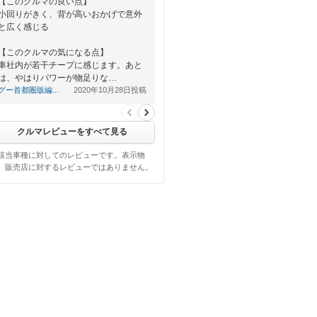
【このクルマの良い点】
小回りがきく、背が高いおかげで意外
と広く感じる
【このクルマの気になる点】
車社内が若干チープに感じます。あと
は、やはりパワーが物足りな…
グー首都圏版編...
2020年10月28日投稿
クルマレビューをすべて見る
該当車種に対してのレビューです。表示物
、販売店に対するレビューではありません。