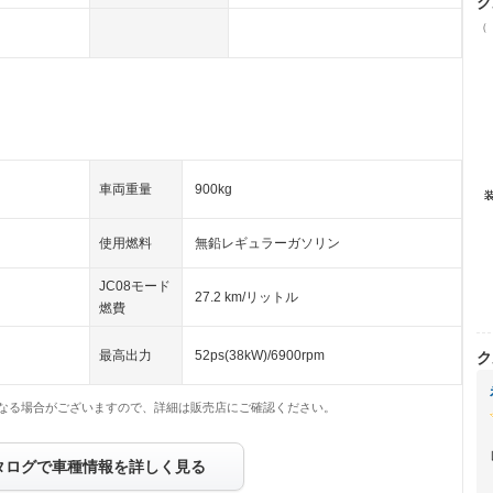
ク
（
車両重量
900kg
使用燃料
無鉛レギュラーガソリン
JC08モード
27.2 km/リットル
燃費
最高出力
52ps(38kW)/6900rpm
ク
なる場合がございますので、詳細は販売店にご確認ください。
タログで車種情報を詳しく見る