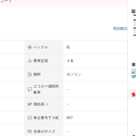
販
）
用語解説
ハンドル
右
乗車定員
４名
車
燃料
ガソリン
エコカー減税対
－
象車
過給器
－
車台番号下３桁
007
全体のサイズ
－