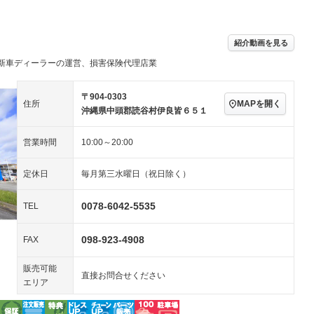
ビジュアル：-／DVD再
アルミホイール
－
生
ングストップ
ドライブレコーダー
USB入力端子
－
ハーフレザーシート
キーレス
－
紹介動画を見る
クリーンディーゼル
センターデフロック
－
－
新車ディーラーの運営、損害保険代理店業
セノンライト)
ポータブルナビ
バックカメラ
－
乗車
電動格納ミラー
スマートキー
ローダウン
－
〒904-0303
MAPを開く
住所
装備略号／用語解説
沖縄県中頭郡読谷村伊良皆６５１
ート
3列シート
ベンチシート
－
－
営業時間
10:00～20:00
ップシート
オットマン
電動格納サードシート
－
－
スルー
後席モニター
電動リアゲート
－
－
定休日
毎月第三水曜日（祝日除く）
アコン
全周囲カメラ
サイドカメラ
－
－
0078-6042-5535
TEL
ペンション
098-923-4908
FAX
装備略号／用語解説
販売可能
直接お問合せください
エリア