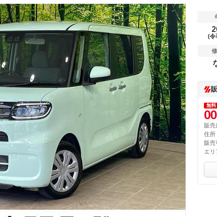
2
(令
無料
00
販売
住所
販売
エリ