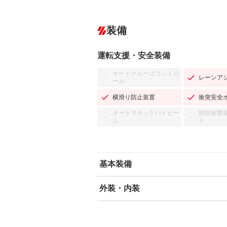
装備
運転支援・安全装備
オートクルーズコントロ
レーンア
－
ール
横滑り防止装置
衝突安全
オートマチックハイビー
頸部衝撃
－
－
ム
ト
基本装備
外装・内装
エアバッグ：運転席/助手席/サイド
ABS
エアコン
カーナビ：メモリーナビ他
ダウンヒルアシストコントロール