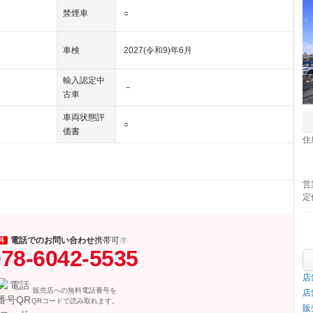
禁煙車
○
車検
2027(令和9)年6月
輸入認定中
－
古車
車両状態評
○
価書
住
営
定
電話でのお問い合わせ
携帯可
料
78-6042-5535
店
販売店への無料電話番号を
店
QRコードで読み取れます。
販