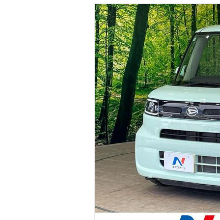
マガジン
車カタログ
自動車ローン
保険
レビュー
価格相場
教習所
用語集