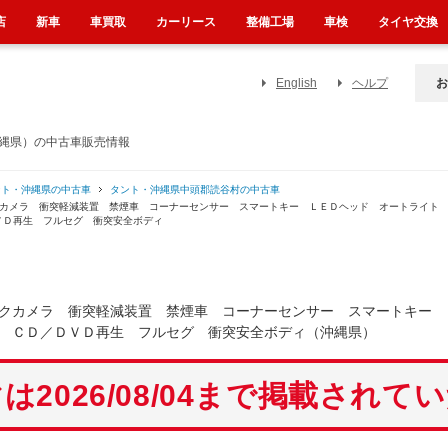
店
新車
車買取
カーリース
整備工場
車検
タイヤ交換
English
ヘルプ
お
沖縄県）の中古車販売情報
ント・沖縄県の中古車
タント・沖縄県中頭郡読谷村の中古車
クカメラ 衝突軽減装置 禁煙車 コーナーセンサー スマートキー ＬＥＤヘッド オートライト
ＶＤ再生 フルセグ 衝突安全ボディ
クカメラ 衝突軽減装置 禁煙車 コーナーセンサー スマートキー 
 ＣＤ／ＤＶＤ再生 フルセグ 衝突安全ボディ（沖縄県）
は2026/08/04まで掲載されて