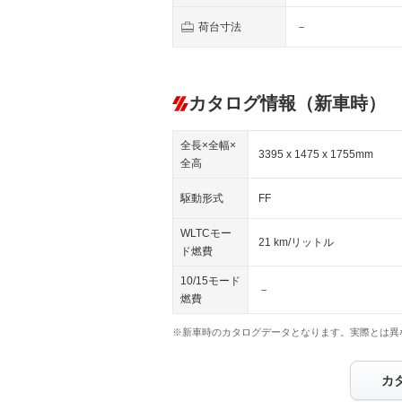
荷台寸法
－
カタログ情報（新車時）
全長×全幅×
3395 x 1475 x 1755mm
全高
駆動形式
FF
WLTCモー
21 km/リットル
ド燃費
10/15モード
－
燃費
※新車時のカタログデータとなります。実際とは異
カ