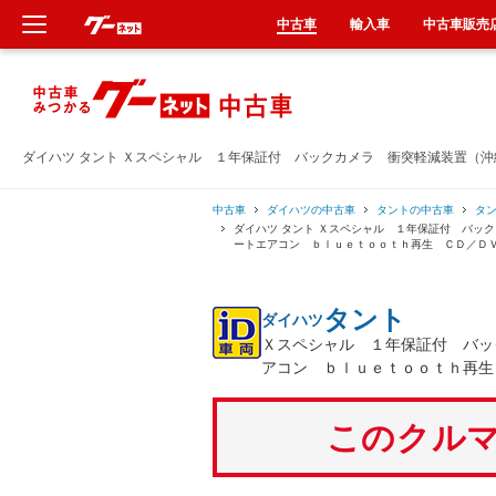
中古車
輸入車
中古車販売
新車
中古車
ダイハツ タント Ｘスペシャル １年保証付 バックカメラ 衝突軽減装置（
輸入車
中古車
ダイハツの中古車
タントの中古車
タ
ダイハツ タント Ｘスペシャル １年保証付 バッ
ートエアコン ｂｌｕｅｔｏｏｔｈ再生 ＣＤ／Ｄ
クルマ買取
タント
ダイハツ
カーリース
Ｘスペシャル １年保証付 バッ
アコン ｂｌｕｅｔｏｏｔｈ再生
タイヤ交換
このクルマ
整備工場
車検