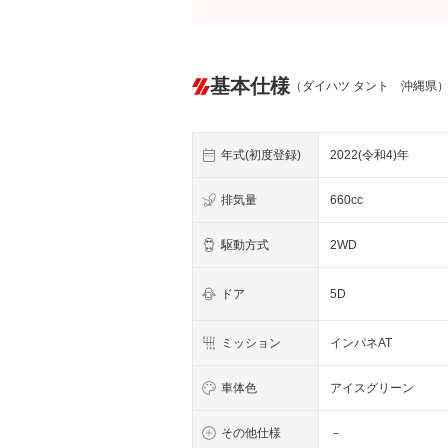
基本仕様
（ダイハツ タント 沖縄県
年式(初度登録)
2022(令和4)年
排気量
660cc
駆動方式
2WD
ドア
5D
ミッション
インパネAT
車体色
アイスグリーン
その他仕様
－