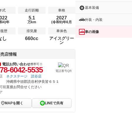
基本装備
年式
走行距離
車検
022
5.1
2027
外装・内装
和4)年
万km
(令和9)年6月
修復歴
排気量
車体色
車の画像
なし
660cc
アイスグリー
ン
販売店情報
電話お問い合わせ
携帯可
78-6042-5535
電話番号QR
店
ネクステージ 読谷店
沖縄県中頭郡読谷村伊良皆６５１
可能
直接お問合せください
ア
MAPを開く
LINEで共有