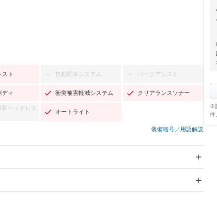
シスト
自動駐車システム
パークアシスト
－
－
ボディ
衝突被害軽減システム
クリアランスソナー
※
緩和ヘッドレス
オートライト
件
装備略号／用語解説
スライドドア：両面
サンルーフ
－
Wエアコン
リフトアップ
－
－
TV：フルセグ
パワーステアリング
パワーウィンドウ