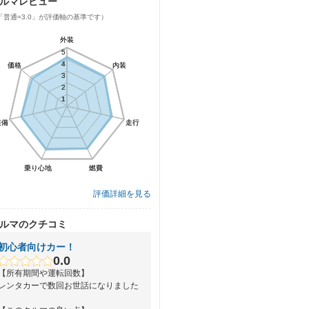
ルマレビュー
「普通=3.0」が評価軸の基準です）
外装
外装
5
5
4
4
価格
価格
内装
内装
3
3
2
2
1
1
装備
装備
走行
走行
乗り心地
乗り心地
燃費
燃費
評価詳細を見る
ルマのクチコミ
初心者向けカー！
0.0
【所有期間や運転回数】
レンタカーで数回お世話になりました