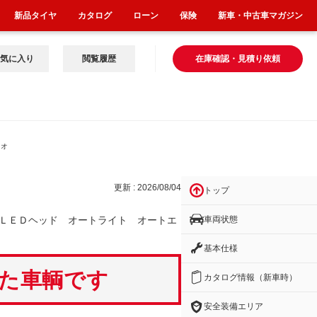
新品タイヤ
カタログ
ローン
保険
新車・中古車マガジン
気に入り
閲覧履歴
在庫確認・見積り依頼
 オ
更新 : 2026/08/04
トップ
車両状態
ＬＥＤヘッド オートライト オートエ
基本仕様
いた車輌です
カタログ情報（新車時）
安全装備エリア