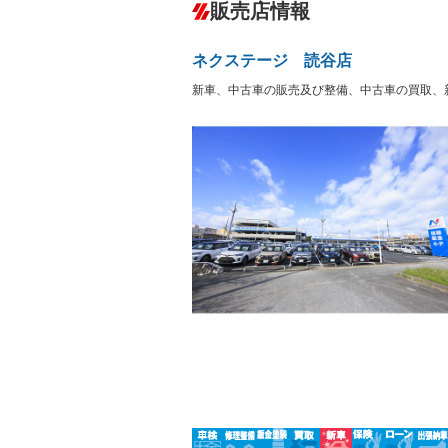
－
販売店情報
オーディオ：CDまたはCDチェンジャー
盗難防止システム
アイドリ
ヘッドライトウォッシャ
革シート
－
－
ネクステージ 読谷店
ー
Bluetooth接続
100V電源
－
新車、中古車の販売及び整備、中古車の買取、
LEDヘッドランプ
HID(キ
－
レンタカーアップ
展示・試
－
－
ETC
エアロ
－
－
ランフラットタイヤ
パワーシ
－
－
フルフラットシート
チップア
－
－
シートヒーター
ウォーク
－
－
フロントカメラ
シートエ
－
－
ルーフレール
エアサス
－
－