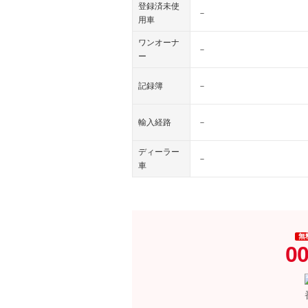
登録済未使
－
用車
ワンオーナ
－
ー
記録簿
－
輸入経路
－
ディーラー
－
車
無
00