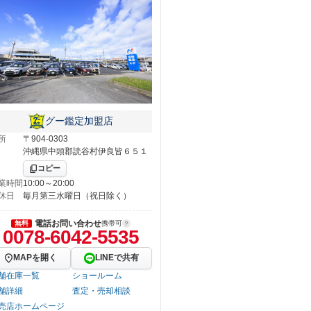
グー鑑定加盟店
所
〒904-0303
沖縄県中頭郡読谷村伊良皆６５１
コピー
業時間
10:00～20:00
休日
毎月第三水曜日（祝日除く）
電話お問い合わせ
無料
携帯可
0078-6042-5535
MAPを開く
LINEで共有
舗在庫一覧
ショールーム
舗詳細
査定・売却相談
売店ホームページ