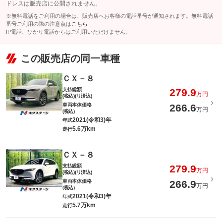
ドレスは販売店に公開されません。
※無料電話をご利用の場合は、販売店へお客様の電話番号が通知されます。無料電話
番号ご利用の際の注意点は
こちら
IP電話、ひかり電話からはご利用いただけません。
この販売店の同一車種
ＣＸ－８
支払総額
279.9
万円
(税込)(リ済込)
車両本体価格
266.6
万円
(税込)
2021(令和3)年
年式
5.6万km
走行
ＣＸ－８
支払総額
279.9
万円
(税込)(リ済込)
車両本体価格
266.9
万円
(税込)
2021(令和3)年
年式
5.7万km
走行