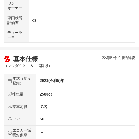
ワン
-
オーナー
車両状態
評価書
ディーラ
-
ー車
基本仕様
装備略号／用語解説
（マツダＣＸ－８ 福岡県）
年式（初度
2023(令和5)年
登録）
排気量
2500cc
乗車定員
７名
ドア
5D
エコカー減
－
税対象車