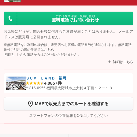
まずは在庫確認・見積り依頼
無料電話でお問い合わせ
お気軽にどうぞ。問合せ後に何度もご連絡が届くことはありません。 メールア
ドレスは販売店に公開されません。
※無料電話をご利用の場合は、販売店へお客様の電話番号が通知されます。無料電話
番号ご利用の際の注意点は
こちら
IP電話、ひかり電話からはご利用いただけません。
詳細はこちら
ＳＵＶ ＬＡＮＤ 福岡
4.9
857件
【STEP1】
認証画面でグーネットを友だち追加してから「許可する」ボタンを押
〒816-0955 福岡県大野城市上大利４丁目１２ー１８
します
MAPで販売店までのルートを確認する
【STEP2】
トーク画面で
ボタンをタップして問い合わせを
完了してください。
スマートフォンの位置情報をONにしてください
こちら