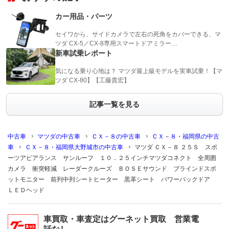
カー用品・パーツ
セイワから、サイドカメラで左右の死角をカバーできる、マ
ツダ CX-5／CX-8専用スマートドアミラー…
新車試乗レポート
気になる乗り心地は？ マツダ最上級モデルを実車試乗！【マ
ツダ CX-80】【工藤貴宏】
記事一覧を見る
中古車
マツダの中古車
ＣＸ－８の中古車
ＣＸ－８・福岡県の中古
車
ＣＸ－８・福岡県大野城市の中古車
マツダ ＣＸ－８ ２５Ｓ スポ
ーツアピアランス サンルーフ １０．２５インチマツダコネクト 全周囲
カメラ 衝突軽減 レーダークルーズ ＢＯＳＥサウンド ブラインドスポ
ットモニター 前列中列シートヒーター 黒革シート パワーバックドア
ＬＥＤヘッド
車買取・車査定はグーネット買取 営業電