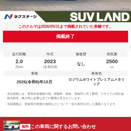
このクルマは2026/05/31まで掲載されていた車輛です。
掲載終了
走行距離
年式
修復歴
排気量
2.0
2023
2500
なし
万km
(令和5)年
cc
車検
車体色
ロジウムホワイトプレミアムメタリ
2026(令和8)年10月
ック
支払総額には、車両本体価格の他、保険料、税金、登録等に伴う費用、リサイクル預託金
相当額等、購入時に必要な全ての費用が含まれています。
当該価格は、登録等の時期や地域などについて一定の条件を付した価格になります。
この車両に関するお問い合わせ
無料