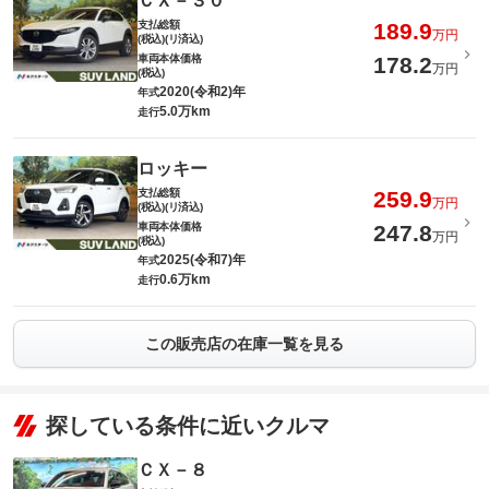
ＣＸ－３０
支払総額
189.9
万円
(税込)(リ済込)
車両本体価格
178.2
万円
(税込)
2020(令和2)年
年式
5.0万km
走行
ロッキー
支払総額
259.9
万円
(税込)(リ済込)
車両本体価格
247.8
万円
(税込)
2025(令和7)年
年式
0.6万km
走行
この販売店の在庫一覧を見る
探している条件に近いクルマ
ＣＸ－８