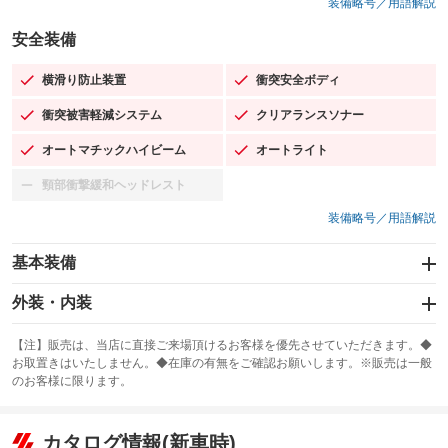
装備略号／用語解説
安全装備
横滑り防止装置
衝突安全ボディ
：装備あり
：装備あり
衝突被害軽減システム
クリアランスソナー
：装備あり
：装備あり
オートマチックハイビーム
オートライト
：装備あり
：装備あり
頸部衝撃緩和ヘッドレスト
：装備なし
装備略号／用語解説
基本装備
エアバッグ：運転席/助手席/サイド
外装・内装
：装備あり
スライドドア
カーナビ：SDナビ
：装備なし
：装備あり
【注】販売は、当店に直接ご来場頂けるお客様を優先させていただきます。◆
お取置きはいたしません。◆在庫の有無をご確認お願いします。※販売は一般
サンルーフ
ABS
TV：フルセグ
：装備あり
：装備あり
：装備あり
のお客様に限ります。
エアコン
Wエアコン
オーディオ：ミュージックプレイヤー接続可
：装備あり
：装備あり
：装備あり
リフトアップ
パワーステアリング
カタログ情報(新車時)
ビジュアル
：装備なし
：装備あり