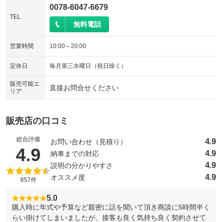
0078-6047-6679
TEL
無料電話
営業時間
10:00～20:00
定休日
毎月第三水曜日（祝日除く）
販売可能エ
直接お問合せください
リア
販売店の口コミ
総合評価
4.9
お問い合わせ（見積り）
（5点満点中）
4.9
4.9
納車までの対応
4.9
説明の分かりやすさ
4.9
オススメ度
857件
5.0
購入時に年式や予算など親密に話を聞いて頂き商談に5時間半く
らい掛けてしまいましたが、接客も良く気持ち良く契約させて