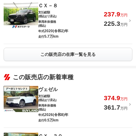
ＣＸ－８
支払総額
237.9
万円
(税込)(リ済込)
車両本体価格
225.3
万円
(税込)
2020(令和2)年
年式
5.7万km
走行
この販売店の在庫一覧を見る
この販売店の新着車種
ヴェゼル
グーネットセレクト
支払総額
374.9
万円
(税込)(リ済込)
車両本体価格
361.7
万円
(税込)
2026(令和8)年
年式
0.5万km
走行