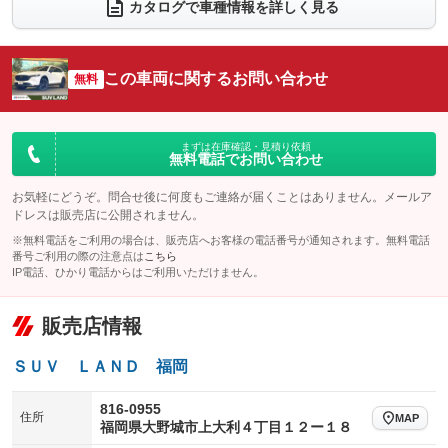
電動リアゲート
フロントカメラ
カタログで車種情報を詳しく見る
：装備あり
：装備あり
シートエアコン
全周囲カメラ
：装備あり
：装備あり
サイドカメラ
ルーフレール
この車両に関するお問い合わせ
：装備あり
無料
：装備なし
エアサスペンション
ヘッドライトウォッシャー
：装備なし
：装備なし
装備略号／用語解説
まずは在庫確認・見積り依頼
無料電話でお問い合わせ
お気軽にどうぞ。問合せ後に何度もご連絡が届くことはありません。メールア
ドレスは販売店に公開されません。
※無料電話をご利用の場合は、販売店へお客様の電話番号が通知されます。無料電話
番号ご利用の際の注意点は
こちら
IP電話、ひかり電話からはご利用いただけません。
販売店情報
ＳＵＶ ＬＡＮＤ 福岡
816-0955
住所
MAP
福岡県大野城市上大利４丁目１２ー１８