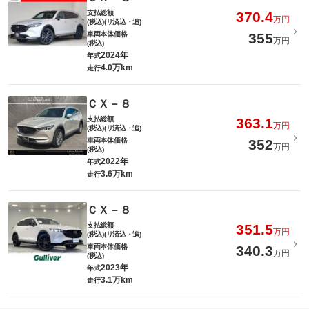
支払総額
370.4
万円
(税込)(リ済込・追)
車両本体価格
355
万円
(税込)
2024年
年式
4.0万km
走行
ＣＸ－８
支払総額
363.1
万円
(税込)(リ済込・追)
車両本体価格
352
万円
(税込)
2022年
年式
3.6万km
走行
ＣＸ－８
支払総額
351.5
万円
(税込)(リ済込・追)
車両本体価格
340.3
万円
(税込)
2023年
年式
3.1万km
走行