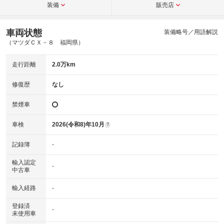
装備
販売店
車両状態
装備略号／用語解説
（マツダＣＸ－８ 福岡県）
走行距離
2.0万km
修復歴
なし
禁煙車
車検
2026(令和8)年10月
?
記録簿
-
輸入認定
-
中古車
輸入経路
-
登録済
-
未使用車