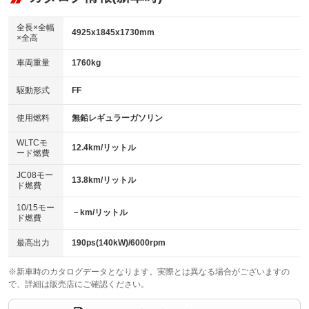
：装備なし
ダウンヒルアシストコントロール
アルミホイール：19インチ
：装備なし
：装備あり
全長×全幅
4925x1845x1730mm
×全高
パワーウィンドウ
盗難防止システム
革シート
ハーフレザーシート
：装備あり
：装備あり
：装備あり
：装備なし
車両重量
1760kg
アイドリングストップ
ドライブレコーダー
キーレス
LEDヘッドランプ
：装備あり
：装備なし
：装備あり
：装備あり
USB入力端子
Bluetooth接続
駆動形式
FF
HID(キセノンライト)
ポータブルナビ
：装備あり
：装備あり
：装備なし
：装備なし
100V電源
クリーンディーゼル
バックカメラ
ETC
使用燃料
無鉛レギュラーガソリン
：装備なし
：装備なし
：装備あり
：装備あり
センターデフロック
エアロ
スマートキー
：装備なし
WLTCモ
：装備なし
：装備あり
12.4km/リットル
ード燃費
レンタカーアップ
展示・試乗車
ローダウン
ランフラットタイヤ
：装備なし
：装備なし
：装備なし
：装備なし
JC08モー
13.8km/リットル
ド燃費
電動格納ミラー
パワーシート
3列シート
：装備あり
：装備あり
：装備あり
10/15モー
装備略号／用語解説
－km/リットル
ベンチシート
フルフラットシート
ド燃費
：装備なし
：装備なし
チップアップシート
オットマン
：装備なし
：装備なし
最高出力
190ps(140kW)/6000rpm
電動格納サードシート
シートヒーター
：装備なし
：装備あり
※新車時のカタログデータとなります。実際とは異なる場合がございますの
で、詳細は販売店にご確認ください。
ウォークスルー
後席モニター
：装備あり
：装備なし