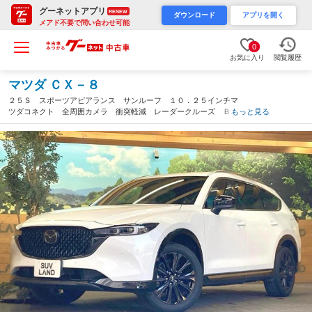
グーネットアプリ
RENEW
ダウンロード
アプリを開く
メアド不要で問い合わせ可能
0
お気に入り
閲覧履歴
マツダ ＣＸ－８
２５Ｓ スポーツアピアランス サンルーフ １０．２５インチマ
ツダコネクト 全周囲カメラ 衝突軽減 レーダークルーズ ＢＯ
もっと見る
ＳＥサウンド ブラインドスポットモニター 前列中列シートヒー
ター 黒革シート パワーバックドア ＬＥＤヘッド（福岡県）