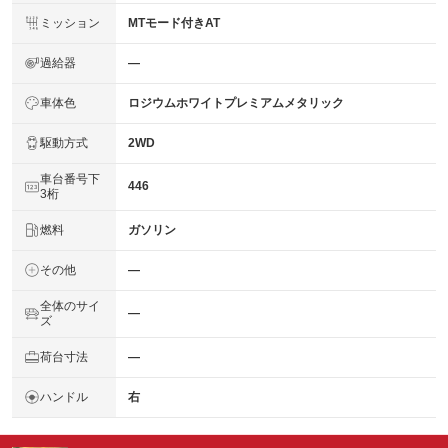
ミッション
MTモード付きAT
過給器
―
車体色
ロジウムホワイトプレミアムメタリック
駆動方式
2WD
車台番号下
446
3桁
燃料
ガソリン
その他
―
全体のサイ
―
ズ
荷台寸法
―
ハンドル
右