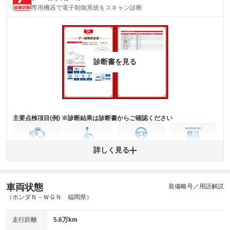
専用機器で電子制御系統をスキャン診断
主要機関に不具合はありません。
機関
詳細は鑑定書をご確認ください。
修復歴
※グー鑑定は保証サービスではございません。購入時は必ず現車をご確認
診断書を見る
下さい。
※実際にお渡しするコンディションチェックシートにつきましては、形式
および表示項目が異なる場合がございます。
※グー鑑定の評価はあくまでも記載している鑑定日の鑑定結果となりま
す。車両情報等の詳細は各販売店へお問い合わせ下さい。
主要点検項目(例) ※診断結果は診断書からご確認ください
エンジン
トランス
パワー
HV/PHV/EV
詳しく見る
ミッション
ステアリング
車両状態
ABS
エアーバッグ
先進安全装備
その他
装備略号／用語解説
（ホンダＮ－ＷＧＮ 福岡県）
※異常がある場合は主要点検項目が赤色になり、異常と表記されます。
※車に装備されていない項目は「-」と表記されます
走行距離
5.6万km
※グー故障診断は保証サービスではございません。購入時は必ず現車をご