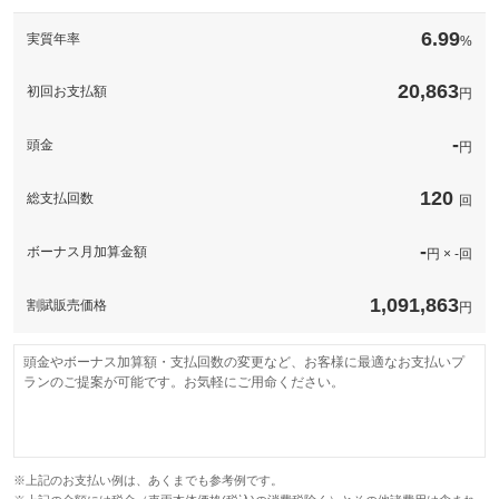
このパックの見積もり依頼（無料）
備考
－
6.99
実質年率
%
このパックの見積もり依頼（無料）
20,863
初回お支払額
円
-
頭金
円
120
総支払回数
回
-
ボーナス月加算金額
円 × -回
1,091,863
割賦販売価格
円
頭金やボーナス加算額・支払回数の変更など、お客様に最適なお支払いプ
ランのご提案が可能です。お気軽にご用命ください。
※上記のお支払い例は、あくまでも参考例です。