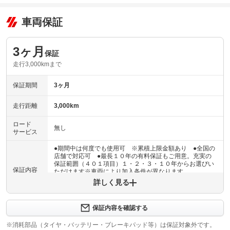
車両保証
3ヶ月
保証
走行3,000kmまで
保証期間
3ヶ月
走行距離
3,000km
ロード
無し
サービス
●期間中は何度でも使用可 ※累積上限金額あり ●全国の
店舗で対応可 ●最長１０年の有料保証もご用意。充実の
保証範囲（４０１項目）１・２・３・１０年からお選びい
保証内容
ただけます※車両により加入条件が異なります
詳しく見る
保証内容について問い合わせる
３ヶ月・３０００ｋｍ以内ならエンジン、トランスミッシ
保証内容を確認する
保証項目
ョン、ハイブリッド、ステアリング、ブレーキの各機構に
おける主要項目を無償修理（または交換）いたします。
※消耗部品（タイヤ・バッテリー・ブレーキパッド等）は保証対象外です。