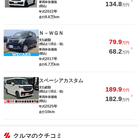
車両本体価格
134.8
万円
(税込)
2022年
年式
8.6万km
走行
Ｎ－ＷＧＮ
支払総額
79.9
万円
(税込)(リ済込・追)
車両本体価格
68.2
万円
(税込)
2017年
年式
6.7万km
走行
スペーシアカスタム
支払総額
189.9
万円
(税込)(リ済込・追)
車両本体価格
182.9
万円
(税込)
2025年
年式
10km
走行
クルマのクチコミ