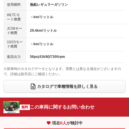
100V電源
クリーンディーゼル
バックカメラ
ETC
使用燃料
無鉛レギュラーガソリン
：装備なし
：装備なし
：装備あり
：装備あり
センターデフロック
エアロ
スマートキー
：装備なし
WLTCモ
：装備なし
：装備あり
－km/リットル
ード燃費
レンタカーアップ
展示・試乗車
ローダウン
ランフラットタイヤ
：装備なし
：装備なし
：装備なし
：装備なし
JC08モー
29.4km/リットル
ド燃費
電動格納ミラー
パワーシート
3列シート
：装備あり
：装備なし
：装備なし
10/15モー
装備略号／用語解説
－km/リットル
ベンチシート
フルフラットシート
ド燃費
：装備あり
：装備なし
チップアップシート
オットマン
：装備なし
：装備なし
最高出力
58ps(43kW)/7300rpm
電動格納サードシート
シートヒーター
：装備なし
：装備なし
※新車時のカタログデータとなります。実際とは異なる場合がございますの
で、詳細は販売店にご確認ください。
ウォークスルー
後席モニター
：装備なし
：装備なし
電動リアゲート
フロントカメラ
カタログで車種情報を詳しく見る
：装備なし
：装備なし
シートエアコン
全周囲カメラ
：装備なし
：装備なし
サイドカメラ
ルーフレール
この車両に関するお問い合わせ
：装備なし
無料
：装備なし
エアサスペンション
ヘッドライトウォッシャー
：装備なし
：装備なし
現在
0
人
が検討中
装備略号／用語解説