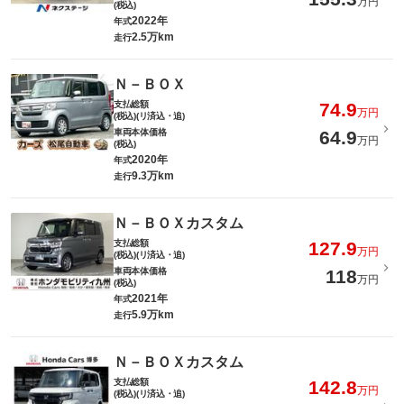
万円
(税込)
2022年
年式
2.5万km
走行
Ｎ－ＢＯＸ
支払総額
74.9
万円
(税込)(リ済込・追)
車両本体価格
64.9
万円
(税込)
2020年
年式
9.3万km
走行
Ｎ－ＢＯＸカスタム
支払総額
127.9
万円
(税込)(リ済込・追)
車両本体価格
118
万円
(税込)
2021年
年式
5.9万km
走行
Ｎ－ＢＯＸカスタム
支払総額
142.8
万円
(税込)(リ済込・追)