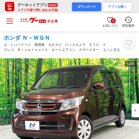
グーネットアプリ
RENEW
ダウンロード
アプリを開く
メアド不要で問い合わせ可能
0
お気に入り
閲覧履歴
ホンダ Ｎ－ＷＧＮ
Ｇ・Ｌパッケージ 禁煙車 ＳＤナビ バックカメラ ＥＴＣ ド
ラレコ Ｂｌｕｅｔｏｏｔｈ オートエアコン スマートキー ス
もっと見る
テアリングスイッチ 横滑り防止装置 プライバシーガラス パワ
ーウィンドウ 盗難防止システム（福岡県）
1
/80