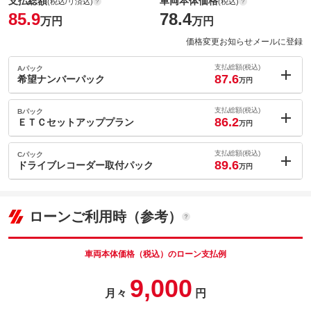
支払総額
車両本体価格
(税込/リ済込)
(税込)
85.9
78.4
万円
万円
価格変更お知らせメールに登録
支払総額(税込)
Aパック
87.6
希望ナンバーパック
万円
内：オプシ
1.7
ョン価格
支払総額(税込)
Bパック
万円
86.2
(税込)
ＥＴＣセットアッププラン
万円
車両本体価
78.4
万円
内：オプシ
格
0.3
ョン価格
支払総額(税込)
Cパック
万円
89.6
(税込)
ドライブレコーダー取付パック
万円
車両本体価
78.4
万円
内：オプシ
格
パック内容
3.7
ョン価格
万円
(税込)
ローンご利用時（参考）
車両本体価
78.4
万円
格
パック内容
備考
－
車両本体価格（税込）のローン支払例
パック内容
9,000
このパックの見積もり依頼（無料）
備考
－
月々
円