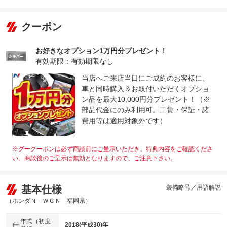
クーポン
お好きなオプション1万円分プレゼント！
有効期限：有効期限なし
当店へご来店当日にご成約のお客様に、
車と同時購入＆お取付いただくオプショ
ン品を最大10,000円分プレゼント！（※
部品代金にのみ利用可。工賃・保証・諸
費用等は適用対象外です）
※グークーポンは必ず商談前にご呈示いただき、特典内容をご確認くださ
い。商談後のご呈示は無効となりますので、ご注意下さい。
基本仕様
装備略号／用語解説
（ホンダＮ－ＷＧＮ 福岡県）
年式（初度
2018(平成30)年