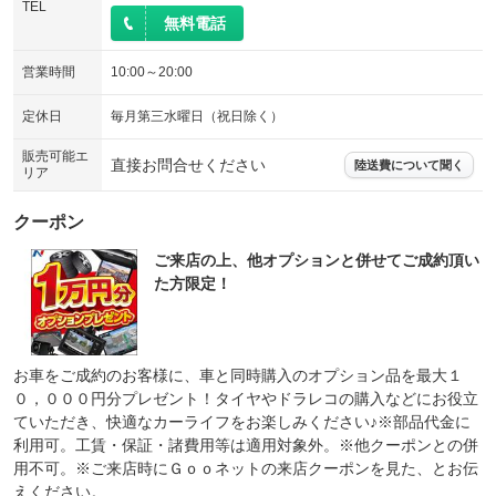
TEL
無料電話
営業時間
10:00～20:00
定休日
毎月第三水曜日（祝日除く）
販売可能エ
直接お問合せください
陸送費について聞く
リア
クーポン
ご来店の上、他オプションと併せてご成約頂い
た方限定！
お車をご成約のお客様に、車と同時購入のオプション品を最大１
０，０００円分プレゼント！タイヤやドラレコの購入などにお役立
ていただき、快適なカーライフをお楽しみください♪※部品代金に
利用可。工賃・保証・諸費用等は適用対象外。※他クーポンとの併
用不可。※ご来店時にＧｏｏネットの来店クーポンを見た、とお伝
えください。