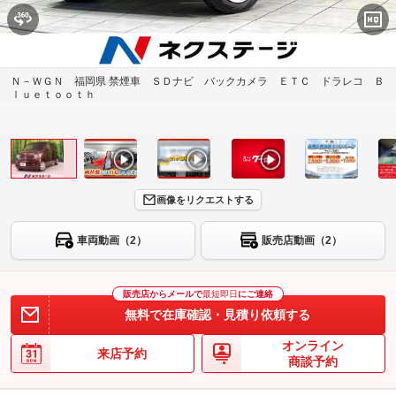
Ｎ－ＷＧＮ 福岡県 禁煙車 ＳＤナビ バックカメラ ＥＴＣ ドラレコ Ｂ
ｌｕｅｔｏｏｔｈ
画像をリクエストする
車両動画（2）
販売店動画（2）
販売店からメールで
最短即日
にご連絡
無料で在庫確認・見積り依頼する
オンライン
来店予約
商談予約