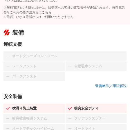
ドレスは販売店に公開されません。
※無料電話をご利用の場合は、販売店へお客様の電話番号が通知されます。無料電話
番号ご利用の際の注意点は
こちら
IP電話、ひかり電話からはご利用いただけません。
装備
運転支援
オートクルーズコントロール
：装備なし
レーンアシスト
自動駐車システム
：装備なし
：装備なし
パークアシスト
：装備なし
装備略号／用語解説
安全装備
横滑り防止装置
衝突安全ボディ
：装備あり
：装備あり
衝突被害軽減システム
クリアランスソナー
：装備なし
：装備なし
オートマチックハイビーム
オートライト