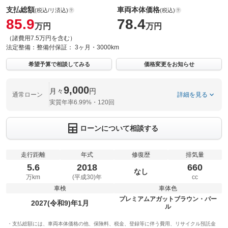
支払総額
車両本体価格
(税込/リ済込)
(税込)
85.9
78.4
万円
万円
（諸費用7.5万円を含む）
法定整備：
整備付
保証：
3ヶ月・3000km
希望予算で相談してみる
価格変更をお知らせ
9,000
月々
円
通常ローン
詳細を見る
実質年率6.99%・120回
ローンについて相談する
走行距離
年式
修復歴
排気量
5.6
2018
660
なし
万km
(平成30)年
cc
車検
車体色
プレミアムアガットブラウン・パー
2027(令和9)年1月
ル
支払総額には、車両本体価格の他、保険料、税金、登録等に伴う費用、リサイクル預託金