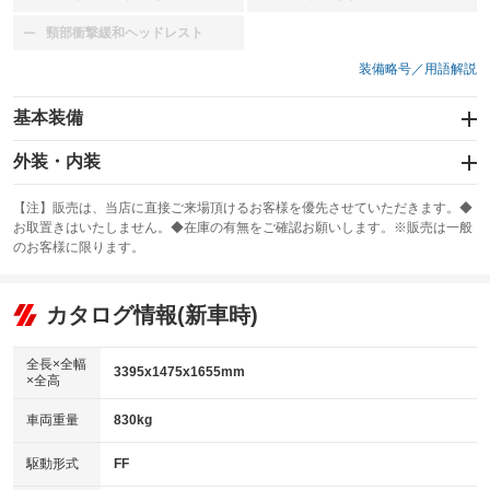
：装備なし
：装備なし
頸部衝撃緩和ヘッドレスト
：装備なし
装備略号／用語解説
基本装備
エアバッグ：運転席/助手席
外装・内装
：装備あり
スライドドア
カーナビ：SDナビ
：装備なし
：装備あり
【注】販売は、当店に直接ご来場頂けるお客様を優先させていただきます。◆
お取置きはいたしません。◆在庫の有無をご確認お願いします。※販売は一般
サンルーフ
ABS
TV：フルセグ
：装備なし
：装備あり
：装備あり
のお客様に限ります。
エアコン
Wエアコン
オーディオ：CDまたはCDチェンジャー／ミュージックサーバー
：装備あり
：装備なし
：装備あり
リフトアップ
パワーステアリング
カタログ情報(新車時)
ビジュアル：-／DVD再生
：装備なし
：装備あり
：装備あり
ダウンヒルアシストコントロール
アルミホイール
：装備なし
：装備なし
全長×全幅
3395x1475x1655mm
×全高
パワーウィンドウ
盗難防止システム
革シート
ハーフレザーシート
：装備あり
：装備あり
：装備なし
：装備なし
車両重量
830kg
アイドリングストップ
ドライブレコーダー
キーレス
LEDヘッドランプ
：装備なし
：装備あり
：装備あり
：装備なし
USB入力端子
Bluetooth接続
駆動形式
FF
HID(キセノンライト)
ポータブルナビ
：装備なし
：装備あり
：装備なし
：装備なし