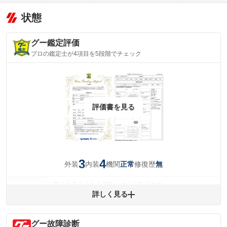
状態
グー鑑定評価
プロの鑑定士が4項目を5段階でチェック
評価書を見る
3
4
外装
内装
機関
修復歴
正常
無
気になるようなキズやヘコミがあります。
外装
詳しく見る
(車両外装)
キズ・へこみについて問い合わせる
内装
気になる汚れ等が、部分的にあります。
(内装状態)
グー故障診断