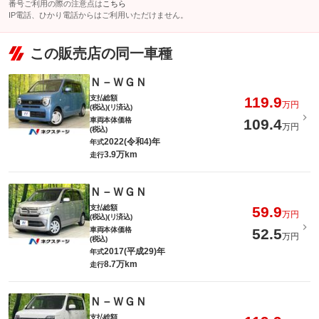
番号ご利用の際の注意点は
こちら
IP電話、ひかり電話からはご利用いただけません。
この販売店の同一車種
Ｎ－ＷＧＮ
支払総額
119.9
万円
(税込)(リ済込)
車両本体価格
109.4
万円
(税込)
2022(令和4)年
年式
3.9万km
走行
Ｎ－ＷＧＮ
支払総額
59.9
万円
(税込)(リ済込)
車両本体価格
52.5
万円
(税込)
2017(平成29)年
年式
8.7万km
走行
Ｎ－ＷＧＮ
支払総額