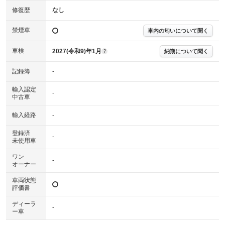
確認下さい。
※実際にお渡しする故障診断書につきましては、形式および表示項目が異
修復歴
なし
なる場合がございます。
※グー故障診断書はあくまでも実施時点での診断結果となります。将来に
禁煙車
車内の匂いについて聞く
わたり車両状態を担保するものではありませんので、車両情報等の詳細は
各販売店へお問い合わせ下さい。
車検
2027(令和9)年1月
納期について聞く
?
記録簿
-
輸入認定
-
中古車
輸入経路
-
登録済
-
未使用車
ワン
-
オーナー
車両状態
評価書
ディーラ
-
ー車