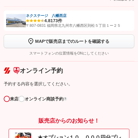
ネクステージ 八幡西店
4.8
173件
【STEP1】
認証画面でグーネットを友だち追加してから「許可する」ボタンを押
〒807-0831 福岡県北九州市八幡西区則松５丁目１ー２５
します
MAPで販売店までのルートを確認する
【STEP2】
トーク画面で
ボタンをタップして問い合わせを
完了してください。
スマートフォンの位置情報をONにしてください
こちら
オンライン予約
予約する内容を選択してください。
来店
オンライン商談予約
?
販売店からのお知らせ！
★オプション１０，０００円分プレ