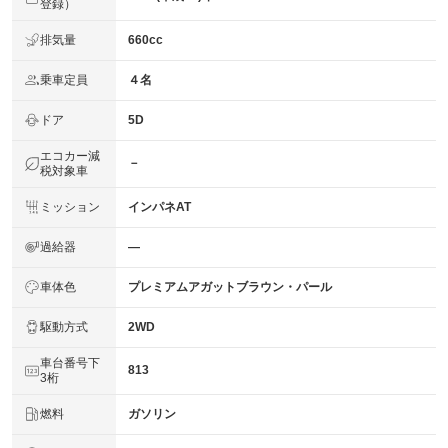
登録）
排気量
660cc
乗車定員
４名
ドア
5D
エコカー減
－
税対象車
ミッション
インパネAT
過給器
―
車体色
プレミアムアガットブラウン・パール
駆動方式
2WD
車台番号下
813
3桁
燃料
ガソリン