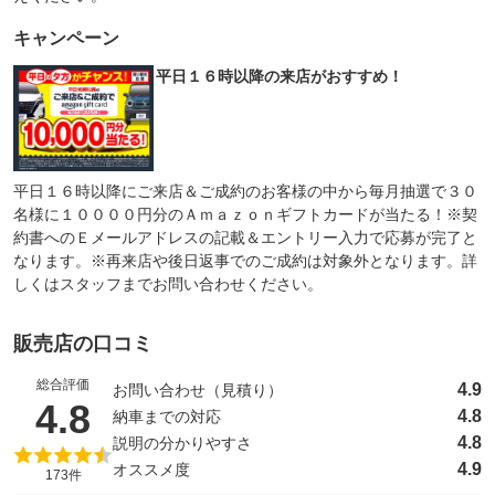
キャンペーン
平日１６時以降の来店がおすすめ！
平日１６時以降にご来店＆ご成約のお客様の中から毎月抽選で３０
名様に１００００円分のＡｍａｚｏｎギフトカードが当たる！※契
約書へのＥメールアドレスの記載＆エントリー入力で応募が完了と
なります。※再来店や後日返事でのご成約は対象外となります。詳
しくはスタッフまでお問い合わせください。
販売店の口コミ
総合評価
4.9
お問い合わせ（見積り）
（5点満点中）
4.8
4.8
納車までの対応
4.8
説明の分かりやすさ
4.9
オススメ度
173件