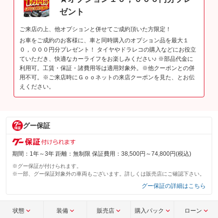
ゼント
ご来店の上、他オプションと併せてご成約頂いた方限定！
お車をご成約のお客様に、車と同時購入のオプション品を最大１
０，０００円分プレゼント！ タイヤやドラレコの購入などにお役立
ていただき、快適なカーライフをお楽しみください♪ ※部品代金に
利用可。工賃・保証・諸費用等は適用対象外。※他クーポンとの併
用不可。※ご来店時にＧｏｏネットの来店クーポンを見た、とお伝
えください。
グー保証
期間：1年～3年 距離：無制限 保証費用：38,500円～74,800円(税込)
※グー保証が付けられます。
※一部、グー保証対象外の車両もございます。詳しくは販売店にご確認下さい。
グー保証の詳細はこちら
状態
装備
販売店
購入パック
ローン