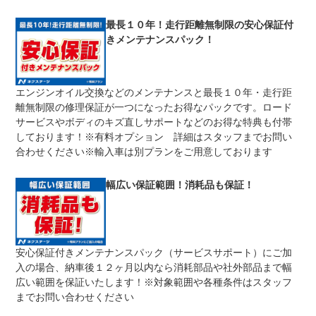
修理回数
無制限
最長１０年！走行距離無制限の安心保証付
きメンテナンスパック！
車両本体価格
期間中は何度でも修理可能！修理金額は車両本体価格の１
上限金額
００％までしっかり保証します。車両本体価格５０万円以
下の場合は５０万円まで保証します。
エンジンオイル交換などのメンテナンスと最長１０年・走行距
無し
離無制限の修理保証が一つになったお得なパックです。ロード
免責金
保証修理の対象となる場合は、お客様の費用負担は一切ご
ざいません。
サービスやボディのキズ直しサポートなどのお得な特典も付帯
しております！※有料オプション 詳細はスタッフまでお問い
全国のネクステージで受付可能！ご遠方でネクステージに
保証修理
持ち込めないお客様も保証修理はお受け頂けます。詳細
合わせください※輸入車は別プランをご用意しております
受付先
は、スタッフまでお気軽にお尋ねください。
整備付 法定12ヶ月または法定24ヶ月点検整備付
幅広い保証範囲！消耗品も保証！
法定整備
※車検なし・車検整備付の場合は法定24ヶ月点検整備付
※商用車は6ヶ月または12ヶ月点検整備付
１．契約後～納車までに法定点検を実施致します。 ２．
法定整備
支払総額に整備代金を含んでおります。 ３．点検記録簿
について
が発行されます。
安心保証付きメンテナンスパック（サービスサポート）にご加
入の場合、納車後１２ヶ月以内なら消耗部品や社外部品まで幅
広い範囲を保証いたします！※対象範囲や各種条件はスタッフ
までお問い合わせください