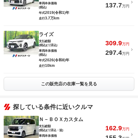
車両本体価格
137.7
万円
(税込)
2019(令和1)年
年式
3.7万km
走行
ライズ
支払総額
309.9
万円
(税込)(リ済込)
車両本体価格
297.4
万円
(税込)
2026(令和8)年
年式
10km
走行
この販売店の在庫一覧を見る
探している条件に近いクルマ
Ｎ－ＢＯＸカスタム
支払総額
162.9
万円
(税込)(リ済込・追)
車両本体価格
155.3