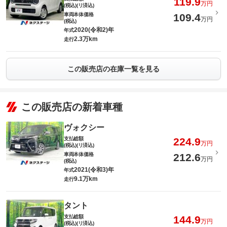
119.9
万円
(税込)(リ済込)
車両本体価格
109.4
万円
(税込)
2020(令和2)年
年式
2.3万km
走行
この販売店の在庫一覧を見る
この販売店の新着車種
ヴォクシー
支払総額
224.9
万円
(税込)(リ済込)
車両本体価格
212.6
万円
(税込)
2021(令和3)年
年式
9.1万km
走行
タント
支払総額
144.9
万円
(税込)(リ済込)