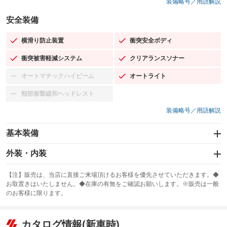
装備略号／用語解説
安全装備
横滑り防止装置
衝突安全ボディ
：装備あり
：装備あり
衝突被害軽減システム
クリアランスソナー
：装備あり
：装備あり
オートマチックハイビーム
オートライト
：装備なし
：装備あり
頸部衝撃緩和ヘッドレスト
：装備なし
装備略号／用語解説
基本装備
エアバッグ：運転席/助手席/サイド
外装・内装
：装備あり
スライドドア
カーナビ：SDナビ
：装備なし
：装備あり
【注】販売は、当店に直接ご来場頂けるお客様を優先させていただきます。◆
お取置きはいたしません。◆在庫の有無をご確認お願いします。※販売は一般
サンルーフ
ABS
TV：フルセグ
：装備なし
：装備あり
：装備あり
のお客様に限ります。
エアコン
Wエアコン
オーディオ：CDまたはCDチェンジャー
：装備あり
：装備なし
：装備あり
リフトアップ
パワーステアリング
カタログ情報(新車時)
ビジュアル：-／DVD再生
：装備なし
：装備あり