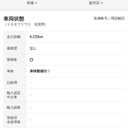
装備
販売店
車両状態
装備略号／用語解説
（トヨタプリウス 佐賀県）
走行距離
8.3万km
修復歴
なし
禁煙車
車検
車検整備付
?
記録簿
-
輸入認定
-
中古車
輸入経路
-
登録済
-
未使用車