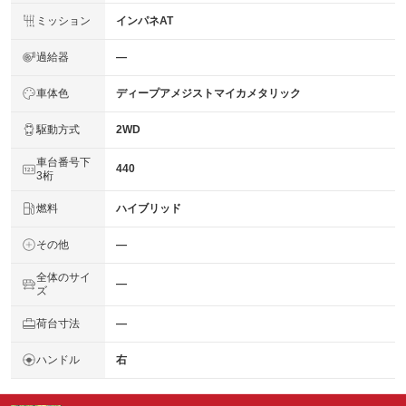
ミッション
インパネAT
過給器
―
車体色
ディープアメジストマイカメタリック
駆動方式
2WD
車台番号下
440
3桁
燃料
ハイブリッド
その他
―
全体のサイ
―
ズ
荷台寸法
―
ハンドル
右