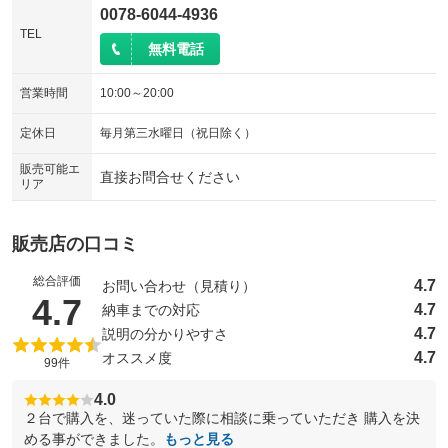
0078-6044-4936
TEL
無料電話
営業時間
10:00～20:00
定休日
毎月第三水曜日（祝日除く）
販売可能エ
直接お問合せください
リア
販売店の口コミ
総合評価
4.7
お問い合わせ（見積り）
（5点満点中）
4.7
4.7
納車までの対応
4.7
説明の分かりやすさ
4.7
オススメ度
99件
4.0
２台で購入を、迷っていた際に相談に乗っていただき 購入を決
める事ができました。
もっと見る