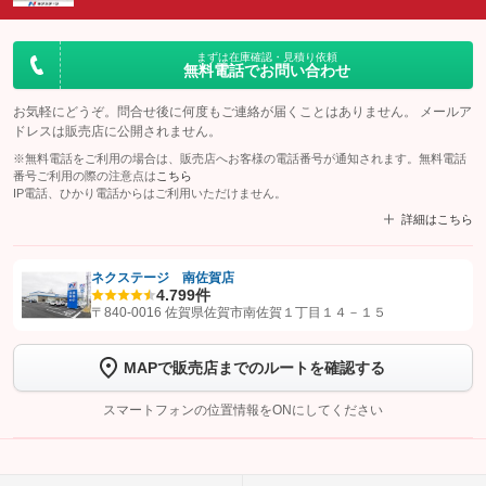
まずは在庫確認・見積り依頼
無料電話でお問い合わせ
お気軽にどうぞ。問合せ後に何度もご連絡が届くことはありません。 メールア
ドレスは販売店に公開されません。
※無料電話をご利用の場合は、販売店へお客様の電話番号が通知されます。無料電話
番号ご利用の際の注意点は
こちら
IP電話、ひかり電話からはご利用いただけません。
詳細はこちら
ネクステージ 南佐賀店
4.7
99件
【STEP1】
認証画面でグーネットを友だち追加してから「許可する」ボタンを押
〒840-0016 佐賀県佐賀市南佐賀１丁目１４－１５
します
MAPで販売店までのルートを確認する
【STEP2】
トーク画面で
ボタンをタップして問い合わせを
完了してください。
スマートフォンの位置情報をONにしてください
こちら