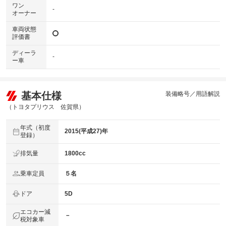
ワン
-
オーナー
車両状態
評価書
ディーラ
-
ー車
基本仕様
装備略号／用語解説
（トヨタプリウス 佐賀県）
年式（初度
2015(平成27)年
登録）
排気量
1800cc
乗車定員
５名
ドア
5D
エコカー減
－
税対象車