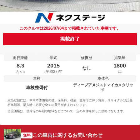
このクルマは2026/07/04まで掲載されていた車輛です。
掲載終了
走行距離
年式
修復歴
排気量
8.3
2015
1800
なし
万km
(平成27)年
cc
車検
車体色
ディープアメジストマイカメタリッ
車検整備付
ク
支払総額には、車両本体価格の他、保険料、税金、登録等に伴う費用、リサイクル預託金
相当額等、購入時に必要な全ての費用が含まれています。
当該価格は、登録等の時期や地域などについて一定の条件を付した価格になります。
この車両に関するお問い合わせ
無料