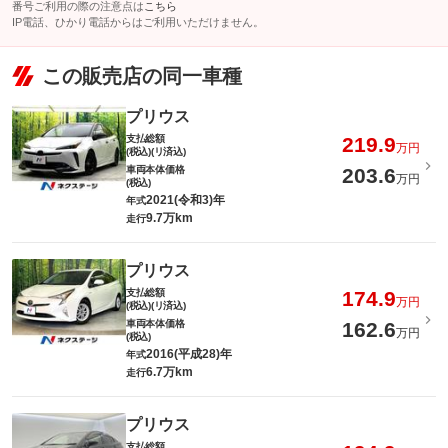
番号ご利用の際の注意点は
こちら
IP電話、ひかり電話からはご利用いただけません。
この販売店の同一車種
プリウス
支払総額
219.9
万円
(税込)(リ済込)
車両本体価格
203.6
万円
(税込)
2021(令和3)年
年式
9.7万km
走行
プリウス
支払総額
174.9
万円
(税込)(リ済込)
車両本体価格
162.6
万円
(税込)
2016(平成28)年
年式
6.7万km
走行
プリウス
支払総額