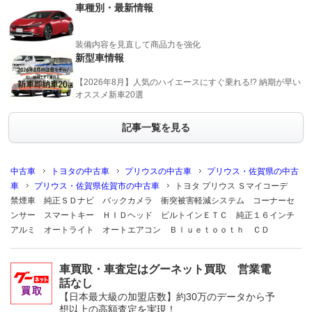
車種別・最新情報
装備内容を見直して商品力を強化
新型車情報
【2026年8月】人気のハイエースにすぐ乗れる!? 納期が早い
オススメ新車20選
記事一覧を見る
中古車
トヨタの中古車
プリウスの中古車
プリウス・佐賀県の中古
車
プリウス・佐賀県佐賀市の中古車
トヨタ プリウス Ｓマイコーデ
禁煙車 純正ＳＤナビ バックカメラ 衝突被害軽減システム コーナーセ
ンサー スマートキー ＨＩＤヘッド ビルトインＥＴＣ 純正１６インチ
アルミ オートライト オートエアコン Ｂｌｕｅｔｏｏｔｈ ＣＤ
車買取・車査定はグーネット買取 営業電
話なし
【日本最大級の加盟店数】約30万のデータから予
想以上の高額査定を実現！