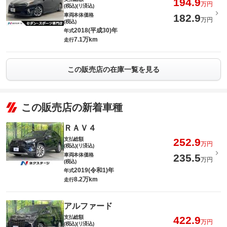
194.9
万円
(税込)(リ済込)
車両本体価格
182.9
万円
(税込)
2018(平成30)年
年式
7.1万km
走行
この販売店の在庫一覧を見る
この販売店の新着車種
ＲＡＶ４
支払総額
252.9
万円
(税込)(リ済込)
車両本体価格
235.5
万円
(税込)
2019(令和1)年
年式
8.2万km
走行
アルファード
支払総額
422.9
万円
(税込)(リ済込)