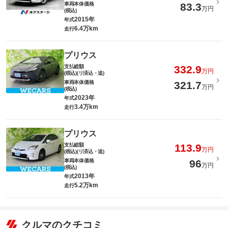
車両本体価格
83.3
万円
(税込)
2015年
年式
6.4万km
走行
プリウス
支払総額
332.9
万円
(税込)(リ済込・追)
車両本体価格
321.7
万円
(税込)
2023年
年式
3.4万km
走行
プリウス
支払総額
113.9
万円
(税込)(リ済込・追)
車両本体価格
96
万円
(税込)
2013年
年式
5.2万km
走行
クルマのクチコミ