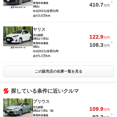
車両本体価格
410.7
万円
(税込)
2021(令和3)年
年式
3.0万km
走行
ヤリス
支払総額
122.9
万円
(税込)(リ済込)
車両本体価格
108.3
万円
(税込)
2021(令和3)年
年式
5.3万km
走行
この販売店の在庫一覧を見る
探している条件に近いクルマ
プリウス
支払総額
109.9
万円
(税込)(リ済込・追)
車両本体価格
93.3