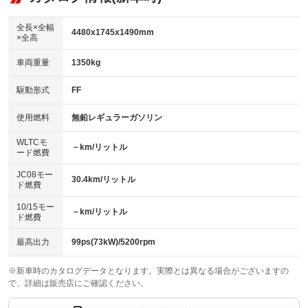
：装備あり
ダウンヒルアシストコントロール
アルミホイール：16インチ
：装備なし
：装備あり
全長×全幅
4480x1745x1490mm
×全高
パワーウィンドウ
盗難防止システム
革シート
ハーフレザーシート
：装備あり
：装備あり
：装備なし
：装備なし
車両重量
1350kg
アイドリングストップ
ドライブレコーダー
キーレス
LEDヘッドランプ
：装備なし
：装備なし
：装備あり
：装備なし
USB入力端子
Bluetooth接続
駆動形式
FF
HID(キセノンライト)
ポータブルナビ
：装備なし
：装備あり
：装備あり
：装備なし
100V電源
クリーンディーゼル
バックカメラ
ETC
使用燃料
無鉛レギュラーガソリン
：装備なし
：装備なし
：装備あり
：装備あり
センターデフロック
エアロ
スマートキー
：装備なし
WLTCモ
：装備なし
：装備あり
－km/リットル
ード燃費
レンタカーアップ
展示・試乗車
ローダウン
ランフラットタイヤ
：装備なし
：装備なし
：装備なし
：装備なし
JC08モー
30.4km/リットル
ド燃費
電動格納ミラー
パワーシート
3列シート
：装備あり
：装備なし
：装備なし
10/15モー
装備略号／用語解説
－km/リットル
ベンチシート
フルフラットシート
ド燃費
：装備なし
：装備なし
チップアップシート
オットマン
：装備なし
：装備なし
最高出力
99ps(73kW)/5200rpm
電動格納サードシート
シートヒーター
：装備なし
：装備なし
※新車時のカタログデータとなります。実際とは異なる場合がございますの
で、詳細は販売店にご確認ください。
ウォークスルー
後席モニター
：装備なし
：装備なし