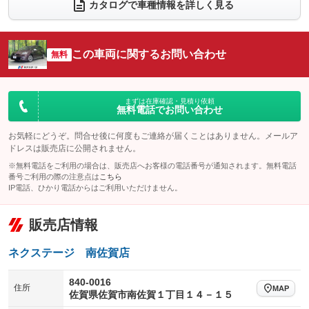
電動リアゲート
フロントカメラ
カタログで車種情報を詳しく見る
：装備なし
：装備なし
シートエアコン
全周囲カメラ
：装備なし
：装備なし
サイドカメラ
ルーフレール
この車両に関するお問い合わせ
：装備なし
無料
：装備なし
エアサスペンション
ヘッドライトウォッシャー
：装備なし
：装備なし
装備略号／用語解説
まずは在庫確認・見積り依頼
無料電話でお問い合わせ
お気軽にどうぞ。問合せ後に何度もご連絡が届くことはありません。メールア
ドレスは販売店に公開されません。
※無料電話をご利用の場合は、販売店へお客様の電話番号が通知されます。無料電話
番号ご利用の際の注意点は
こちら
IP電話、ひかり電話からはご利用いただけません。
販売店情報
ネクステージ 南佐賀店
840-0016
住所
MAP
佐賀県佐賀市南佐賀１丁目１４－１５