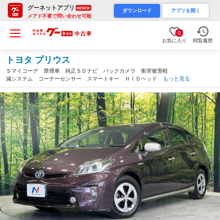
グーネットアプリ
RENEW
ダウンロード
アプリを開く
メアド不要で問い合わせ可能
0
お気に入り
閲覧履歴
トヨタ プリウス
Ｓマイコーデ 禁煙車 純正ＳＤナビ バックカメラ 衝突被害軽
減システム コーナーセンサー スマートキー ＨＩＤヘッド ビ
もっと見る
ルトインＥＴＣ 純正１６インチアルミ オートライト オートエ
アコン Ｂｌｕｅｔｏｏｔｈ ＣＤ（佐賀県）