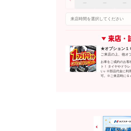
★オプション１
ご来店の上、他オ
お車をご成約のお客
ト！ タイヤやドラ
い♪ ※部品代金に
可。※ご来店時にＧ