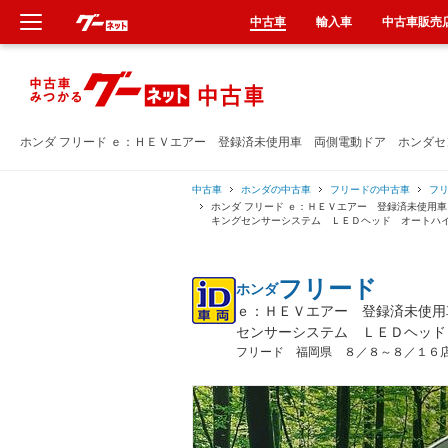
中古車
輸入車
中古車販売
新車
中古車
ホンダ フリード ｅ：ＨＥＶエアー 登録済未使用車 両側電動ドア ホンダ
輸入車
中古車
ホンダの中古車
フリードの中古車
フ
ホンダ フリード ｅ：ＨＥＶエアー 登録済未使用
キングセンサーシステム ＬＥＤヘッド オートハ
クルマ買取
フリード
ホンダ
カーリース
ｅ：ＨＥＶエアー 登録済未使用
センサーシステム ＬＥＤヘッド
タイヤ交換
フリード 福岡県 ８／８～８／１６
整備工場
車検