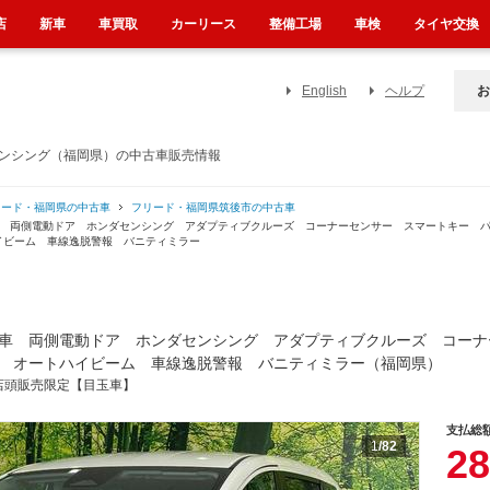
店
新車
車買取
カーリース
整備工場
車検
タイヤ交換
English
ヘルプ
お
センシング（福岡県）の中古車販売情報
リード・福岡県の中古車
フリード・福岡県筑後市の中古車
車 両側電動ドア ホンダセンシング アダプティブクルーズ コーナーセンサー スマートキー 
イビーム 車線逸脱警報 バニティミラー
車 両側電動ドア ホンダセンシング アダプティブクルーズ コーナ
 オートハイビーム 車線逸脱警報 バニティミラー（福岡県）
店頭販売限定【目玉車】
支払総
1
/82
28