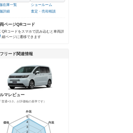
舗在庫一覧
ショールーム
舗詳細
査定・売却相談
両ページQRコード
QRコードをスマホで読み込むと車両詳
細ページに遷移できます
フリード関連情報
ルマレビュー
「普通=3.0」が評価軸の基準です）
外装
外装
5
5
4
4
価格
価格
内装
内装
3
3
2
2