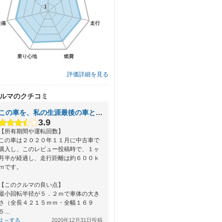
1
1
装備
装備
走行
走行
乗り心地
乗り心地
燃費
燃費
評価詳細を見る
ルマのクチコミ
この車を、私の生涯最後の車としたい。
3.9
【所有期間や運転回数】
この車は２０２０年１１月に中古車で
購入し、このレビュー投稿時で、１ヶ
月半が経過し、走行距離は約６００ｋ
ｍです。
【このクルマの良い点】
最小回転半径が５．２ｍで車体の大き
さ（全長４２１５ｍｍ・全幅１６９
５…
よ～する
2020年12月31日投稿