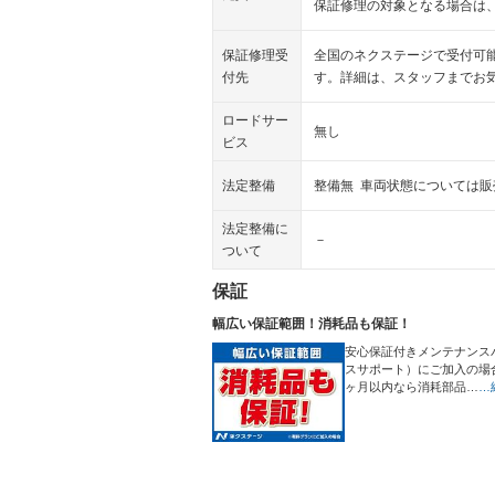
保証修理の対象となる場合は
保証修理受
全国のネクステージで受付可
付先
す。詳細は、スタッフまでお
ロードサー
無し
ビス
法定整備
整備無 車両状態については
法定整備に
－
ついて
保証
幅広い保証範囲！消耗品も保証！
安心保証付きメンテナンス
スサポート）にご加入の場
ヶ月以内なら消耗部品…
…