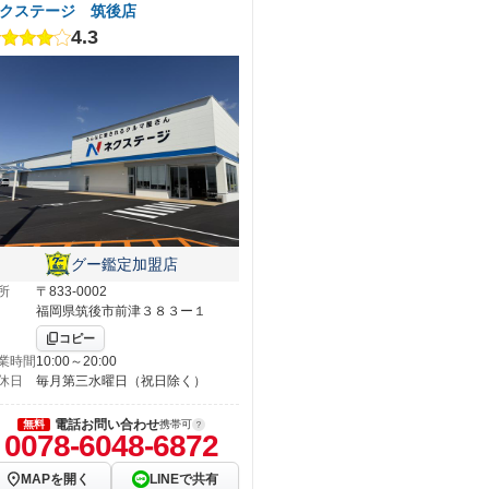
クステージ 筑後店
4.3
グー鑑定加盟店
所
〒833-0002
福岡県筑後市前津３８３ー１
コピー
業時間
10:00～20:00
休日
毎月第三水曜日（祝日除く）
電話お問い合わせ
無料
携帯可
0078-6048-6872
MAPを開く
LINEで共有