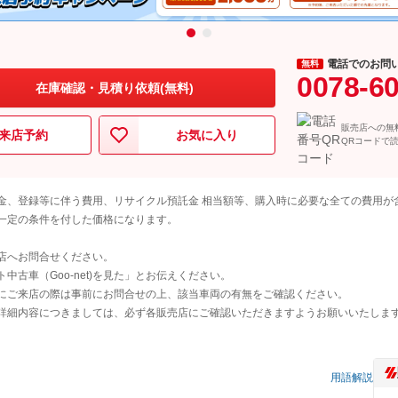
電話でのお問
無料
0078-6
在庫確認・見積り依頼(無料)
販売店への無
来店予約
お気に入り
QRコードで
金、登録等に伴う費用、リサイクル預託金 相当額等、購入時に必要な全ての費用が
一定の条件を付した価格になります。
店へお問合せください。
古車（Goo-net)を見た」とお伝えください。
にご来店の際は事前にお問合せの上、該当車両の有無をご確認ください。
詳細内容につきましては、必ず各販売店にご確認いただきますようお願いいたしま
）
用語解説