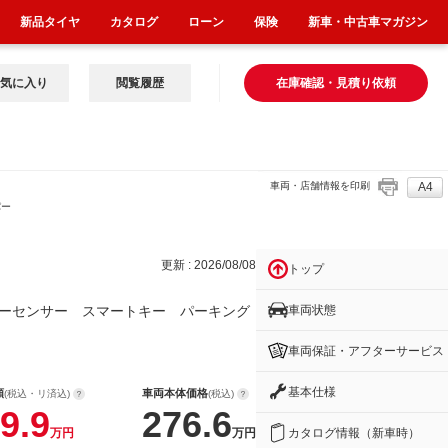
新品タイヤ
カタログ
ローン
保険
新車・中古車マガジン
気に入り
閲覧履歴
在庫確認・見積り依頼
車両・店舗情報を印刷
A4
パー
更新 : 2026/08/08
トップ
車両状態
ーセンサー スマートキー パーキング
車両保証・アフターサービス
基本仕様
額
車両本体価格
(税込・リ済込)
(税込)
9.9
276.6
カタログ情報（新車時）
万円
万円