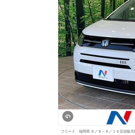
マガジン
車カタログ
自動車ローン
保険
レビュー
価格相場
教習所
用語集
フリード 福岡県 ８／８～８／１６店頭販売