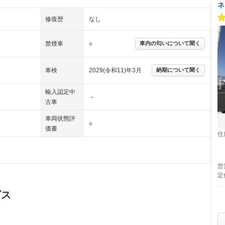
ネ
修復歴
なし
禁煙車
○
車内の匂いについて聞く
車検
2029(令和11)年3月
納期について聞く
輸入認定中
－
古車
車両状態評
○
価書
住
営
定
ビス