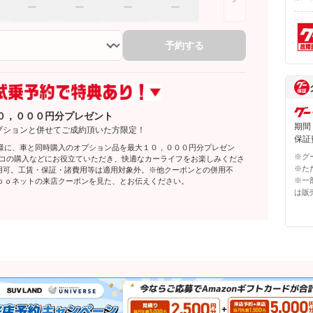
予約する
０，０００円分プレゼント
期間
プションと併せてご成約頂いた方限定！
保証費
様に、車と同時購入のオプション品を最大１０，０００円分プレゼン
※グ
レコの購入などにお役立ていただき、快適なカーライフをお楽しみくださ
※た
利用可。工賃・保証・諸費用等は適用対象外。※他クーポンとの併用不
※一
ｏｏネットの来店クーポンを見た、とお伝えください。
は販