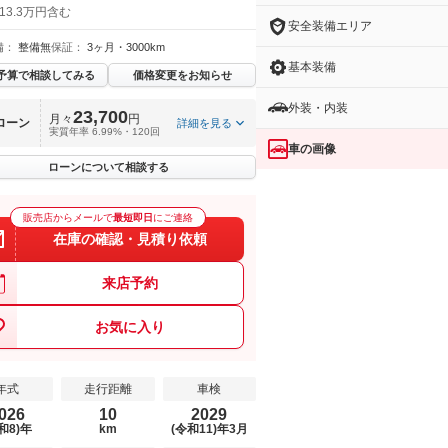
13.3万円含む
安全装備エリア
備：
整備無
保証：
3ヶ月・3000km
基本装備
予算で相談してみる
価格変更をお知らせ
外装・内装
23,700
月々
円
ローン
詳細を見る
実質年率 6.99%・120回
車の画像
ローンについて相談する
販売店からメールで
最短即日
にご連絡
在庫の確認・見積り依頼
来店予約
お気に入り
年式
走行距離
車検
026
10
2029
和8)年
km
(令和11)年3月