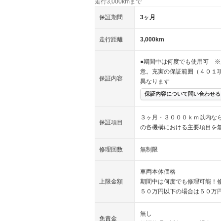
走行3,000kmまで
保証期間
3ヶ月
走行距離
3,000km
●期間中は何度でも使用可 ※
意。充実の保証範囲（４０１
保証内容
異なります
保証内容について問い合わせる
３ヶ月・３０００ｋｍ以内な
保証項目
の各機構における主要項目を
修理回数
無制限
車両本体価格
上限金額
期間中は何度でも修理可能！
５０万円以下の場合は５０万
無し
免責金