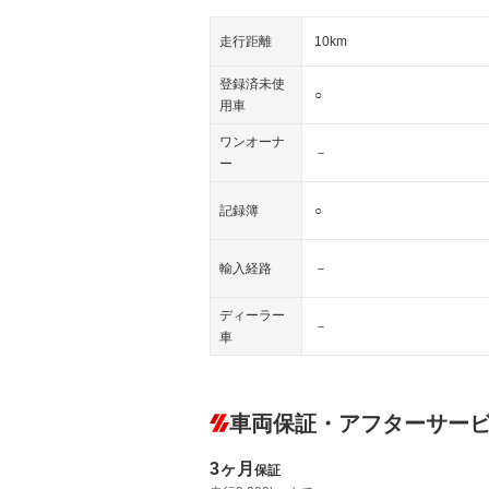
走行距離
10km
登録済未使
○
用車
ワンオーナ
－
ー
記録簿
○
輸入経路
－
ディーラー
－
車
車両保証・アフターサー
3ヶ月
保証