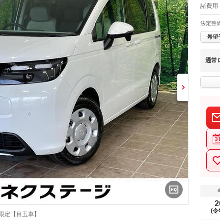
諸費用 
法定整
希望
通常
2
(令
限定【目玉車】