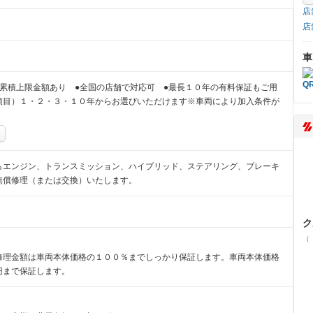
店
店
車
累積上限金額あり ●全国の店舗で対応可 ●最長１０年の有料保証もご用
項目）１・２・３・１０年からお選びいただけます※車両により加入条件が
らエンジン、トランスミッション、ハイブリッド、ステアリング、ブレーキ
無償修理（または交換）いたします。
ク
（
修理金額は車両本体価格の１００％までしっかり保証します。車両本体価格
円まで保証します。