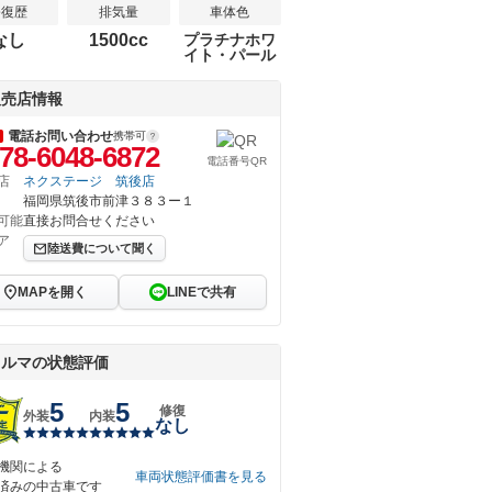
修復歴
排気量
車体色
なし
1500cc
プラチナホワ
イト・パール
販売店情報
電話お問い合わせ
携帯可
78-6048-6872
電話番号QR
店
ネクステージ 筑後店
福岡県筑後市前津３８３ー１
可能
直接お問合せください
ア
陸送費について聞く
MAPを開く
LINEで共有
クルマの状態評価
5
5
修復
外装
内装
なし
機関による
車両状態評価書を見る
済みの中古車です