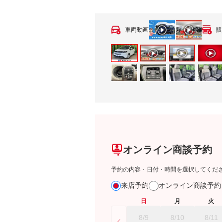
車両動画
販
オンライン商談予約
予約の内容・日付・時間を選択してくだ
来店予約
オンライン商談予
日
月
火
8/9
8/10
8/11