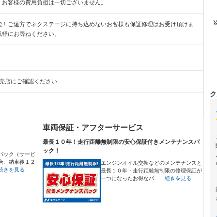
、お客様の費用負担は一切ございません。
能！ご遠方でネクステージに持ち込めないお客様も保証修理はお受け頂けま
気軽にお尋ねください。
販売店にご確認ください
ク
車両保証・アフターサービス
最長１０年！走行距離無制限の安心保証付きメンテナンスパ
ック！
パック（サービ
合、納車後１２
エンジンオイル交換などのメンテナンスと
続きを見る
最長１０年・走行距離無制限の修理保証が
一つになったお得なパ…
…続きを見る