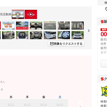
売店動画
無料
00
販売
画像をリクエストする
住所
販売
エリ
さい。
約
水
木
金
土
検査
8/12
8/13
8/14
8/15
検査