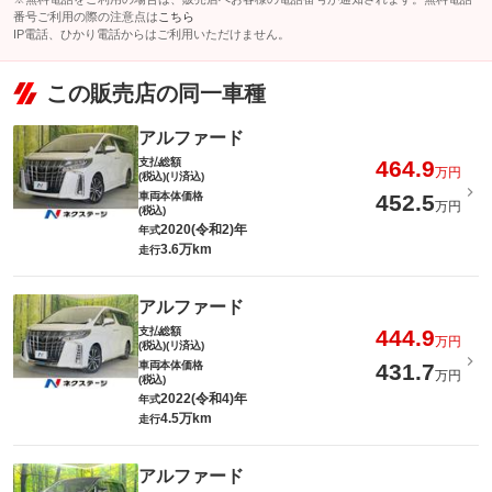
番号ご利用の際の注意点は
こちら
IP電話、ひかり電話からはご利用いただけません。
この販売店の同一車種
アルファード
支払総額
464.9
万円
(税込)(リ済込)
車両本体価格
452.5
万円
(税込)
2020(令和2)年
年式
3.6万km
走行
アルファード
支払総額
444.9
万円
(税込)(リ済込)
車両本体価格
431.7
万円
(税込)
2022(令和4)年
年式
4.5万km
走行
アルファード