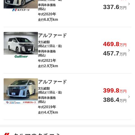
車両本体価格
337.6
万円
(税込)
2020年
年式
6.8万km
走行
アルファード
支払総額
469.8
万円
(税込)(リ済込・追)
車両本体価格
457.7
万円
(税込)
2021年
年式
2.9万km
走行
アルファード
支払総額
399.8
万円
(税込)(リ済込・追)
車両本体価格
386.4
万円
(税込)
2019年
年式
4.4万km
走行