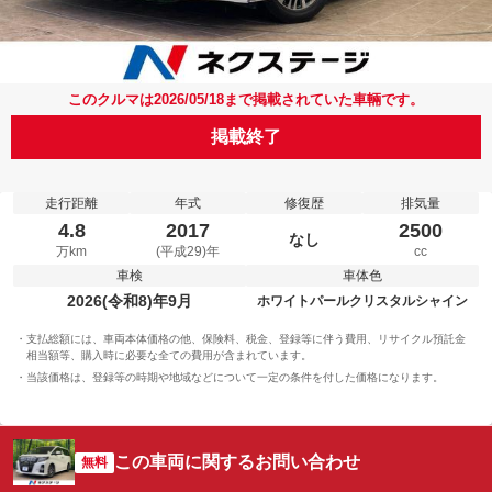
このクルマは2026/05/18まで掲載されていた車輛です。
掲載終了
走行距離
年式
修復歴
排気量
4.8
2017
2500
なし
万km
(平成29)年
cc
車検
車体色
2026(令和8)年9月
ホワイトパールクリスタルシャイン
支払総額には、車両本体価格の他、保険料、税金、登録等に伴う費用、リサイクル預託金
相当額等、購入時に必要な全ての費用が含まれています。
当該価格は、登録等の時期や地域などについて一定の条件を付した価格になります。
この車両に関するお問い合わせ
無料