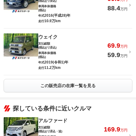
(税込)(リ済込)
車両本体価格
88.4
万円
(税込)
2016(平成28)年
年式
10.9万km
走行
ウェイク
支払総額
69.9
万円
(税込)(リ済込)
車両本体価格
59.9
万円
(税込)
2019(令和1)年
年式
11.2万km
走行
この販売店の在庫一覧を見る
探している条件に近いクルマ
アルファード
支払総額
169.9
万円
(税込)(リ済込・追)