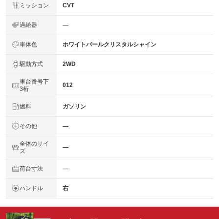
ミッション
CVT
過給器
―
車体色
ホワイトパールクリスタルシャイン
駆動方式
2WD
車台番号下
012
3桁
燃料
ガソリン
その他
―
全体のサイ
―
ズ
荷台寸法
―
ハンドル
右