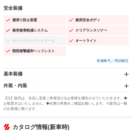
安全装備
横滑り防止装置
衝突安全ボディ
：装備あり
：装備あり
衝突被害軽減システム
クリアランスソナー
：装備あり
：装備あり
オートマチックハイビーム
オートライト
：装備なし
：装備あり
頸部衝撃緩和ヘッドレスト
：装備あり
装備略号／用語解説
基本装備
エアバッグ：運転席/助手席/サイド
外装・内装
：装備あり
スライドドア：両面電動
カーナビ：SDナビ
：装備あり
：装備あり
【注】販売は、当店に直接ご来場頂けるお客様を優先させていただきます。◆
お取置きはいたしません。◆在庫の有無をご確認お願いします。※販売は一般
サンルーフ
ABS
TV：フルセグ
：装備あり
：装備あり
：装備あり
のお客様に限ります。
エアコン
Wエアコン
オーディオ
：装備あり
：装備あり
：装備なし
リフトアップ
パワーステアリング
カタログ情報(新車時)
ビジュアル：-／DVD再生
：装備なし
：装備あり
：装備あり