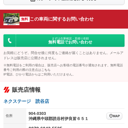
シートエアコン
全周囲カメラ
：装備なし
：装備なし
サイドカメラ
ルーフレール
この車両に関するお問い合わせ
：装備なし
無料
：装備なし
エアサスペンション
ヘッドライトウォッシャー
：装備なし
：装備なし
装備略号／用語解説
まずは在庫確認・見積り依頼
無料電話でお問い合わせ
お気軽にどうぞ。問合せ後に何度もご連絡が届くことはありません。メールア
ドレスは販売店に公開されません。
※無料電話をご利用の場合は、販売店へお客様の電話番号が通知されます。無料電話
番号ご利用の際の注意点は
こちら
IP電話、ひかり電話からはご利用いただけません。
販売店情報
ネクステージ 読谷店
904-0303
住所
MAP
沖縄県中頭郡読谷村伊良皆６５１