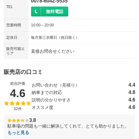
0078-6042-5535
TEL
無料電話
営業時間
10:00～20:00
定休日
毎月第三水曜日（祝日除く）
販売可能エ
直接お問合せください
リア
販売店の口コミ
総合評価
4.4
お問い合わせ（見積り）
（5点満点中）
4.6
4.8
納車までの対応
4.6
説明の分かりやすさ
4.6
オススメ度
32件
3.8
駐車場の問題も一緒に解決してくれて、とても助かりました。
もっと見る