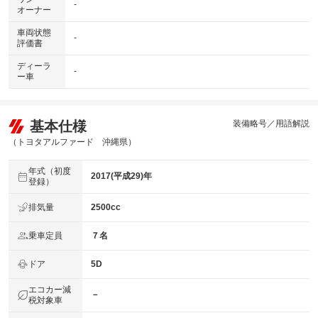
-
オーナー
車両状態
-
評価書
ディーラ
-
ー車
基本仕様
装備略号／用語解説
（トヨタアルファード 沖縄県）
年式（初度
2017(平成29)年
登録）
排気量
2500cc
乗車定員
７名
ドア
5D
エコカー減
－
税対象車