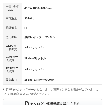
ダウンヒルアシストコントロール
アルミホイール：18インチ
：装備なし
：装備あり
全長×全幅
4935x1850x1880mm
×全高
パワーウィンドウ
盗難防止システム
革シート
ハーフレザーシート
：装備あり
：装備あり
：装備なし
：装備あり
車両重量
2010kg
アイドリングストップ
ドライブレコーダー
キーレス
LEDヘッドランプ
：装備あり
：装備なし
：装備あり
：装備あり
USB入力端子
Bluetooth接続
駆動形式
FF
HID(キセノンライト)
ポータブルナビ
：装備なし
：装備あり
：装備なし
：装備なし
100V電源
クリーンディーゼル
バックカメラ
ETC
使用燃料
無鉛レギュラーガソリン
：装備なし
：装備なし
：装備あり
：装備あり
センターデフロック
エアロ
スマートキー
：装備なし
WLTCモ
：装備なし
：装備あり
－km/リットル
ード燃費
レンタカーアップ
展示・試乗車
ローダウン
ランフラットタイヤ
：装備なし
：装備なし
：装備なし
：装備なし
JC08モー
11.4km/リットル
ド燃費
電動格納ミラー
パワーシート
3列シート
：装備あり
：装備あり
：装備あり
10/15モー
装備略号／用語解説
－km/リットル
ベンチシート
フルフラットシート
ド燃費
：装備なし
：装備なし
チップアップシート
オットマン
：装備なし
：装備なし
最高出力
182ps(134kW)/6000rpm
電動格納サードシート
シートヒーター
：装備なし
：装備なし
※新車時のカタログデータとなります。実際とは異なる場合がございますの
で、詳細は販売店にご確認ください。
ウォークスルー
後席モニター
：装備あり
：装備あり
電動リアゲート
フロントカメラ
カタログで車種情報を詳しく見る
：装備あり
：装備なし