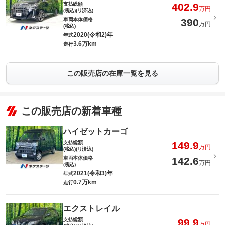
支払総額
402.9
万円
(税込)(リ済込)
車両本体価格
390
万円
(税込)
2020(令和2)年
年式
3.6万km
走行
この販売店の在庫一覧を見る
この販売店の新着車種
ハイゼットカーゴ
支払総額
149.9
万円
(税込)(リ済込)
車両本体価格
142.6
万円
(税込)
2021(令和3)年
年式
0.7万km
走行
エクストレイル
支払総額
99.9
万円