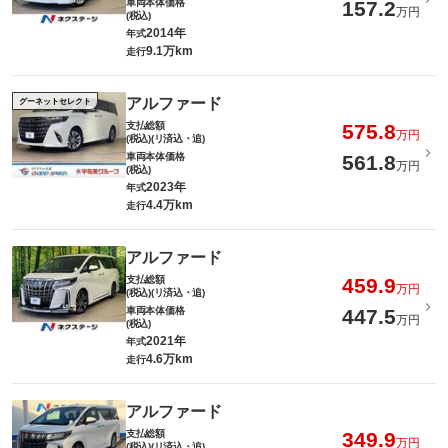
車両本体価格
157.2
万円
(税込)
2014年
年式
9.1万km
走行
アルファード
グーネットセレクト
支払総額
575.8
万円
(税込)(リ済込・追)
車両本体価格
561.8
万円
(税込)
2023年
年式
4.4万km
走行
アルファード
支払総額
459.9
万円
(税込)(リ済込・追)
車両本体価格
447.5
万円
(税込)
2021年
年式
4.6万km
走行
アルファード
支払総額
349.9
万円
(税込)(リ済込・追)