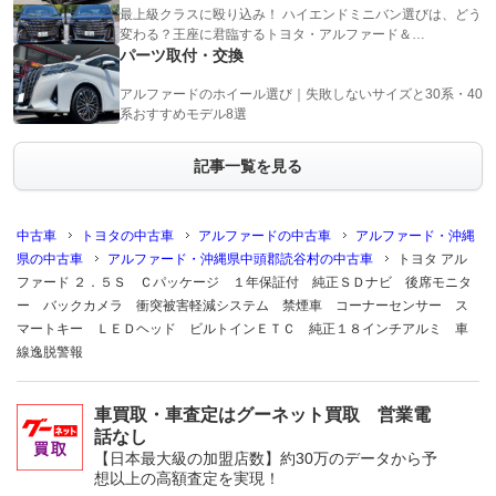
最上級クラスに殴り込み！ ハイエンドミニバン選びは、どう
変わる？王座に君臨するトヨタ・アルファード＆…
パーツ取付・交換
アルファードのホイール選び｜失敗しないサイズと30系・40
系おすすめモデル8選
記事一覧を見る
中古車
トヨタの中古車
アルファードの中古車
アルファード・沖縄
県の中古車
アルファード・沖縄県中頭郡読谷村の中古車
トヨタ アル
ファード ２．５Ｓ Ｃパッケージ １年保証付 純正ＳＤナビ 後席モニタ
ー バックカメラ 衝突被害軽減システム 禁煙車 コーナーセンサー ス
マートキー ＬＥＤヘッド ビルトインＥＴＣ 純正１８インチアルミ 車
線逸脱警報
車買取・車査定はグーネット買取 営業電
話なし
【日本最大級の加盟店数】約30万のデータから予
想以上の高額査定を実現！