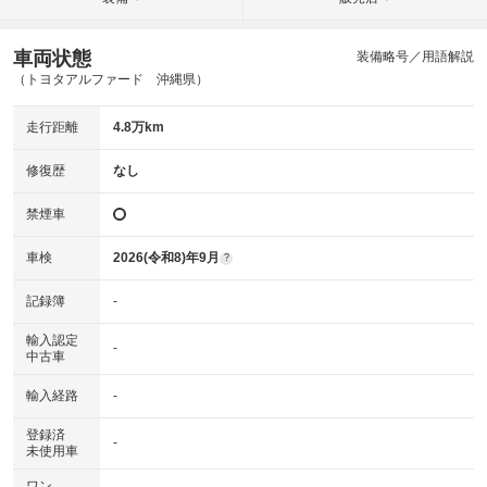
車両状態
装備略号／用語解説
（トヨタアルファード 沖縄県）
走行距離
4.8万km
修復歴
なし
禁煙車
車検
2026(令和8)年9月
?
記録簿
-
輸入認定
-
中古車
輸入経路
-
登録済
-
未使用車
ワン