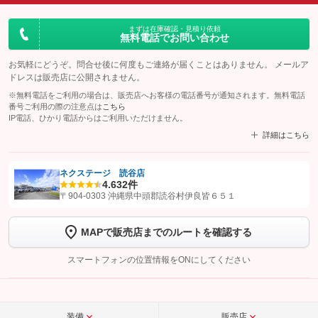
まずは在庫確認・見積り依頼
無料電話でお問い合わせ
お気軽にどうぞ。問合せ後に何度もご連絡が届くことはありません。 メールア
ドレスは販売店に公開されません。
※無料電話をご利用の場合は、販売店へお客様の電話番号が通知されます。無料電話
番号ご利用の際の注意点は
こちら
IP電話、ひかり電話からはご利用いただけません。
詳細はこちら
ネクステージ 読谷店
4.6
32件
【STEP1】
認証画面でグーネットを友だち追加してから「許可する」ボタンを押
〒904-0303 沖縄県中頭郡読谷村伊良皆６５１
します
MAPで販売店までのルートを確認する
【STEP2】
トーク画面で
ボタンをタップして問い合わせを
完了してください。
スマートフォンの位置情報をONにしてください
こちら
装備
販売店