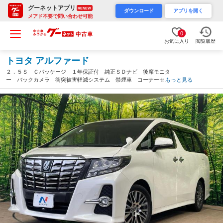
グーネットアプリ
RENEW
ダウンロード
アプリを開く
メアド不要で問い合わせ可能
0
お気に入り
閲覧履歴
トヨタ アルファード
２．５Ｓ Ｃパッケージ １年保証付 純正ＳＤナビ 後席モニタ
ー バックカメラ 衝突被害軽減システム 禁煙車 コーナーセン
もっと見る
サー スマートキー ＬＥＤヘッド ビルトインＥＴＣ 純正１８
インチアルミ 車線逸脱警報（沖縄県）