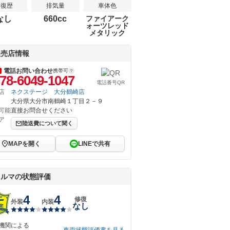
修復歴
排気量
車体色
なし
660cc
ファイアーク
ォーツレッド
メタリック
販売店情報
電話お問い合わせ
携帯可
78-6049-1047
電話番号QR
店
ネクステージ 大分鶴崎店
大分県大分市南鶴崎１丁目２－９
可能
直接お問合せください
ア
陸送費について聞く
MAPを開く
LINEで共有
クルマの状態評価
4
4
修復
外装
内装
なし
機関による