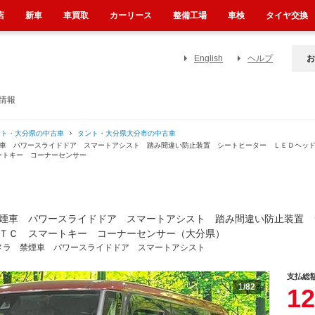
店
新車
車買取
カーリース
整備工場
車検
タイヤ交換
English
ヘルプ
お
情報
ント・大分県の中古車
タント・大分県大分市の中古車
禁煙車 パワースライドドア スマートアシスト 踏み間違い防止装置 シートヒーター ＬＥＤヘ
ートキー コーナーセンサー
煙車 パワースライドドア スマートアシスト 踏み間違い防止装置 
ＴＣ スマートキー コーナーセンサー（大分県）
メラ 禁煙車 パワースライドドア スマートアシスト
支払総
1
/82
12