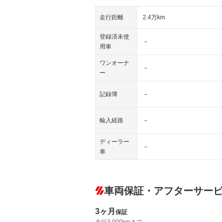
走行距離
2.4万km
登録済未使
－
用車
ワンオーナ
－
ー
記録簿
－
輸入経路
－
ディーラー
－
車
車両保証・アフターサー
3ヶ月
保証
走行3,000kmまで