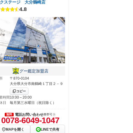
クステージ 大分鶴崎店
4.8
グー鑑定加盟店
所
〒870-0104
大分県大分市南鶴崎１丁目２－９
コピー
業時間
10:00～20:00
休日
毎月第三水曜日（祝日除く）
電話お問い合わせ
無料
携帯可
0078-6049-1047
MAPを開く
LINEで共有