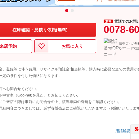
電話でのお問
無料
0078-6
在庫確認・見積り依頼(無料)
販売店への無
来店予約
お気に入り
QRコードで
金、登録等に伴う費用、リサイクル預託金 相当額等、購入時に必要な全ての費用が
一定の条件を付した価格になります。
店へお問合せください。
古車（Goo-net)を見た」とお伝えください。
にご来店の際は事前にお問合せの上、該当車両の有無をご確認ください。
詳細内容につきましては、必ず各販売店にご確認いただきますようお願いいたしま
）
用語解説