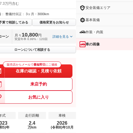
7.3万円含む
安全装備エリア
備：
整備付
保証：
3ヶ月・3000km
基本装備
予算で相談してみる
価格変更をお知らせ
外装・内装
10,800
月々
円
ローン
詳細を見る
実質年率 6.99%・120回
車の画像
ローンについて相談する
販売店からメールで
最短即日
にご連絡
在庫の確認・見積り依頼
来店予約
お気に入り
年式
走行距離
車検
023
2.4
2026
和5)年
万km
(令和8)年10月