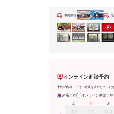
車両動画
販
オンライン商談予約
予約の内容・日付・時間を選択してくだ
来店予約
オンライン商談予
土
日
月
8/8
8/9
8/10