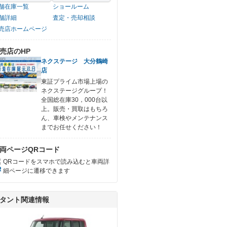
舗在庫一覧
ショールーム
舗詳細
査定・売却相談
売店ホームページ
売店のHP
ネクステージ 大分鶴崎
店
東証プライム市場上場の
ネクステージグループ！
全国総在庫30，000台以
上。販売・買取はもちろ
ん、車検やメンテナンス
までお任せください！
両ページQRコード
QRコードをスマホで読み込むと車両詳
細ページに遷移できます
タント関連情報