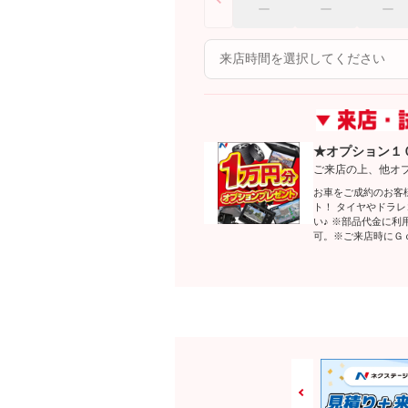
★オプション１
ご来店の上、他オ
お車をご成約のお客
ト！ タイヤやドラ
い♪ ※部品代金に
可。※ご来店時にＧ