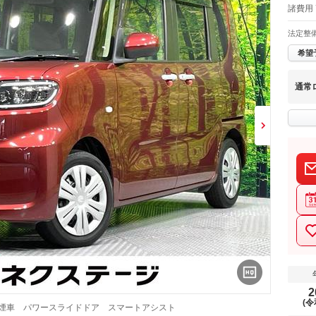
諸費用 
法定整
希望
通常
2
(令
禁煙車 パワースライドドア スマートアシスト