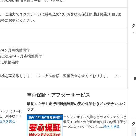
、お客様の費用負担は一切ございません。
能！ご遠方でネクステージに持ち込めないお客様も保証修理はお受け頂けま
気軽にお尋ねください。
ク
（
24ヶ月点検整備付
は法定24ヶ月点検整備付
月点検整備付
点検を実施致します。 ２．支払総額に整備代金を含んでおります。 ３．
車両保証・アフターサービス
最長１０年！走行距離無制限の安心保証付きメンテナンスパ
ック！
パック（サービ
合、納車後１２
エンジンオイル交換などのメンテナンスと
続きを見る
最長１０年・走行距離無制限の修理保証が
ク
一つになったお得なパ…
…続きを見る