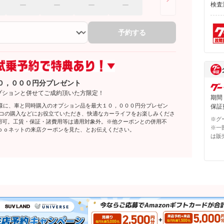
検査
予約する
０，０００円分プレゼント
プションと併せてご成約頂いた方限定！
期間
様に、車と同時購入のオプション品を最大１０，０００円分プレゼン
保証費
レコの購入などにお役立ていただき、快適なカーライフをお楽しみくださ
※グ
利用可。工賃・保証・諸費用等は適用対象外。※他クーポンとの併用不
※一
ｏｏネットの来店クーポンを見た、とお伝えください。
は販