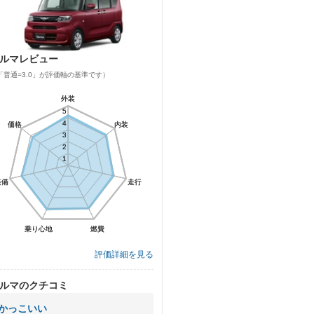
ルマレビュー
「普通=3.0」が評価軸の基準です）
外装
外装
5
5
4
4
価格
価格
内装
内装
3
3
2
2
1
1
装備
装備
走行
走行
乗り心地
乗り心地
燃費
燃費
評価詳細を見る
ルマのクチコミ
かっこいい