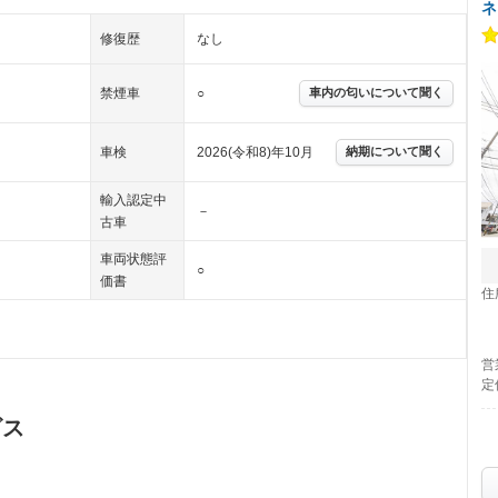
ネ
修復歴
なし
禁煙車
○
車内の匂いについて聞く
車検
2026(令和8)年10月
納期について聞く
輸入認定中
－
古車
車両状態評
○
価書
住
営
定
ビス