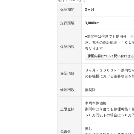
保証期間
3ヶ月
走行距離
3,000km
●期間中は何度でも使用可 ※
意。充実の保証範囲（４０１
保証内容
異なります
保証内容について問い合わせる
３ヶ月・３０００ｋｍ以内な
保証項目
の各機構における主要項目を
修理回数
無制限
車両本体価格
上限金額
期間中は何度でも修理可能！
５０万円以下の場合は５０万
無し
免責金