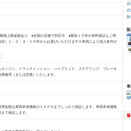
店
店
販
販
累積上限金額あり ●全国の店舗で対応可 ●最長１０年の有料保証もご用
項目）１・２・３・１０年からお選びいただけます※車両により加入条件が
らエンジン、トランスミッション、ハイブリッド、ステアリング、ブレーキ
無償修理（または交換）いたします。
車
修理金額は車両本体価格の１００％までしっかり保証します。車両本体価格
円まで保証します。