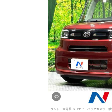
マガジン
車カタログ
自動車ローン
保険
レビュー
価格相場
教習所
用語集
タント 大分県 ＳＤナビ バックカメラ 