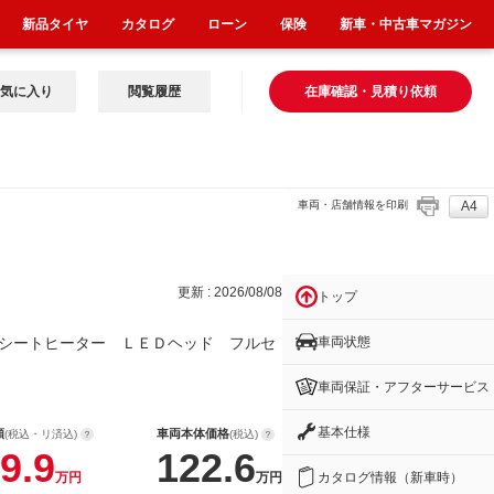
新品タイヤ
カタログ
ローン
保険
新車・中古車マガジン
気に入り
閲覧履歴
在庫確認・見積り依頼
車両・店舗情報を印刷
A4
ッド
更新 : 2026/08/08
トップ
車両状態
シートヒーター ＬＥＤヘッド フルセ
車両保証・アフターサービス
基本仕様
額
車両本体価格
(税込・リ済込)
(税込)
9.9
122.6
カタログ情報（新車時）
万円
万円