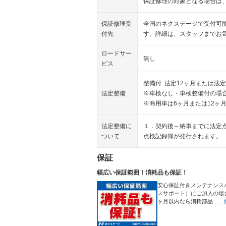
保証修理の対象となる場合は
保証修理受
全国のネクステージで受付可
付先
す。詳細は、スタッフまでお
ロードサー
無し
ビス
整備付 法定12ヶ月または法定
法定整備
※車検なし・車検整備付の場合
※商用車は6ヶ月または12ヶ
法定整備に
１．契約後～納車までに法定
ついて
点検記録簿が発行されます。
保証
幅広い保証範囲！消耗品も保証！
安心保証付きメンテナンス
スサポート）にご加入の場
ヶ月以内なら消耗部品…
…