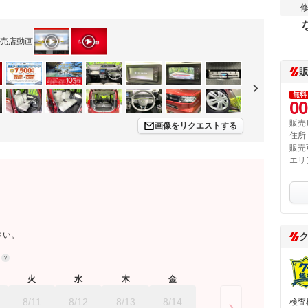
売店動画
無料
00
販売
画像をリクエストする
住所
販売
エリ
さい。
約
火
水
木
金
8/11
8/12
8/13
8/14
検査